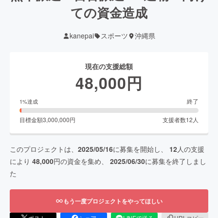
ての資金造成
kanepai
スポーツ
沖縄県
現在の支援総額
48,000
円
終了
1
%達成
目標金額
3,000,000
円
支援者数
12
人
このプロジェクトは、
2025/05/16
に募集を開始し、
12
人の支援
により
48,000
円の資金を集め、
2025/06/30
に募集を終了しまし
た
もう一度プロジェクトをやってほしい
ポスト
シェア
LINEで送る
URLコピー