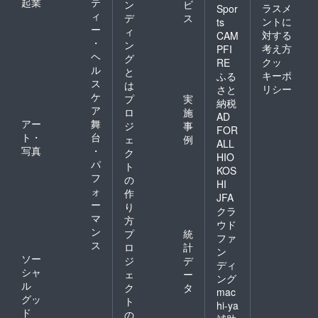
起業
テ
ン
ビ
ラスメ
Spor
ィ
デ
ス
ントに
ts
ー
ィ
対する
CAM
・
ン
考え方
PFI
ヘ
グ
クッ
RE
ル
と
キーポ
ふる
ス
は
リシー
さと
ケ
プ
実
納税
ア
ロ
施
AD
アー
舞
ジ
事
FOR
ト・
台
ェ
例
ALL
写真
・
ク
HIO
パ
ト
KOS
フ
の
HI
ォ
作
JFA
ー
り
クラ
マ
方
ウド
ン
プ
統
ファ
ス
ロ
計
ン
ソー
ジ
デ
ディ
シャ
ェ
ー
ング
ル
ク
タ
mac
グッ
ト
hi-ya
ド
の