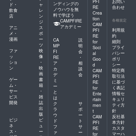
PFI
お問い
ンディングの
ド・
ャ
RE
合わせ
ノウハウを無
飲食
レ
Crea
料で学ぼう
店
ン
tion
各種規定
CAMPFIRE
ジ
CAM
アカデミー
アニ
ス
利用規
PFI
メ・
ポ
約
RE
漫画
ー
CA
説
細則
for
ツ
MP
明
プライ
Soci
ファ
映
FI
会
バシー
al
ッ
像
RE
・
ポリ
Goo
ショ
・
ア
相
シー
d
ン
映
カ
談
特定商
CAM
画
デ
会
取引法
PFI
ゲー
書
ミ
に基づ
RE
ム・
籍
ー
く表記
for
サー
・
と
情報セ
Ente
ビス
雑
は
キュリ
rtain
開発
誌
ク
サ
ティ方
men
出
ラ
ポ
針
t
版
ウ
ー
反社基
CAM
ビジ
ビ
ド
ト
本方針
PFI
ネ
ュ
フ
サ
カスタ
RE
ス・
ー
ァ
ー
マーハ
for