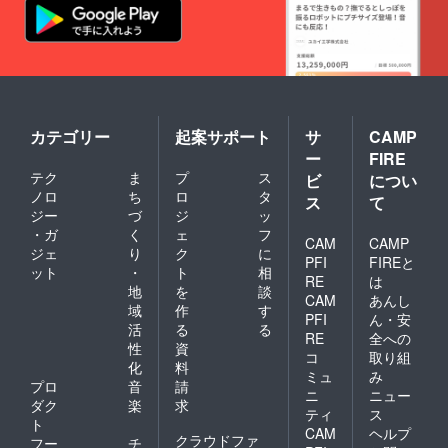
カテゴリー
起案サポート
サ
CAMP
ー
FIRE
テク
ま
プ
ス
ビ
につい
ノロ
ち
ロ
タ
ス
て
ジー
づ
ジ
ッ
・ガ
く
ェ
フ
CAM
CAMP
ジェ
り
ク
に
PFI
FIREと
ット
・
ト
相
RE
は
地
を
談
CAM
あんし
域
作
す
PFI
ん・安
活
る
る
RE
全への
性
資
コ
取り組
化
料
ミュ
み
プロ
音
請
ニ
ニュー
ダク
楽
求
ティ
ス
ト
CAM
ヘルプ
クラウドファ
フー
チ