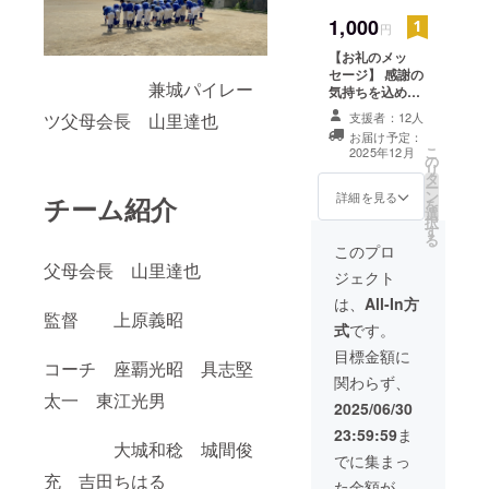
1,000
円
【お礼のメッ
セージ】 感謝の
兼城パイレー
気持ちを込め
て、お礼のメッ
ツ父母会長 山里達也
支援者：12人
セージと大会結
お届け予定：
果をお送りしま
こ
2025年12月
の
す。
リ
タ
ー
ン
詳細を見る
チーム紹介
を
選
択
す
る
このプロ
父母会長 山里達也
ジェクト
は、
All-In方
監督 上原義昭
式
です。
目標金額に
コーチ 座覇光昭 具志堅
関わらず、
太一 東江光男
2025/06/30
23:59:59
ま
大城和稔 城間俊
でに集まっ
充 吉田ちはる
た金額が