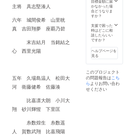
目標金額に届
主将 具志堅湊人
かなかった場
合どうなりま
すか？
六年 城間俊希 山里晄
支援で困った
真 吉田翔夢 座覇乃碧
時はどこに相
談したらいい
ですか？
末吉結月 当銘結之
心 西里光陽
ヘルプページを
見る
このプロジェクト
五年 久場島温人 松田大
の問題報告は
こち
ら
よりお問い合わ
河 衛藤健希 佐藤湊
せください
比嘉凛大朗 小川大
翔 砂川輝惺 下里匡
糸数煌生 糸数遥
人 賀数武翔 比嘉飛陽