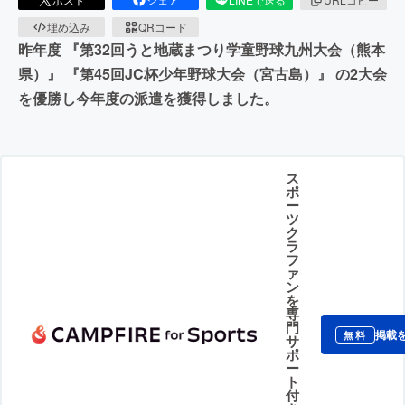
埋め込み
QRコード
昨年度 『第32回うと地蔵まつり学童野球九州大会（熊本
県）』 『第45回JC杯少年野球大会（宮古島）』 の2大会
を優勝し今年度の派遣を獲得しました。
ス
ポ
ー
ツ
ク
ラ
フ
ァ
ン
を
専
門
掲載
無料
サ
ポ
ー
ト
付