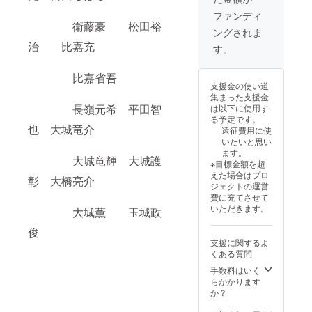
ファンディ
衛藤豪 松田裕
ングされま
治 比嘉充
す。
比嘉省吾
支援金の使い道
集まった支援金
長嶺元希 平田智
は以下に使用す
る予定です。
也 大城竜介
遠征費用に使
いたいと思い
ます。
大城竜輝 大城護
※目標金額を超
えた場合はプロ
彰 大橋亮介
ジェクトの運営
費に充てさせて
いただきます。
大城薫 玉城政
俊
支援に関するよ
くある質問
手数料はいく
らかかります
か？