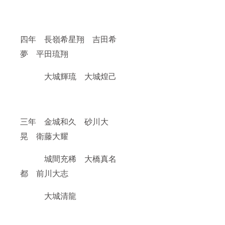
四年 長嶺希星翔 吉田希
夢 平田琉翔
大城輝琉 大城煌己
三年 金城和久 砂川大
晃 衛藤大耀
城間充稀 大橋真名
都 前川大志
大城清龍