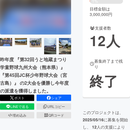
1%
目標金額は
まちづくり・地域活性化
3,000,000円
支援者数
CAMPFIRE for Social Good
CAMPFIRE Creation
12
人
CAMPFIREふるさと納税
machi-ya
コミュニティ
昨年度 『第32回うと地蔵まつり
募集終了まで残
り
学童野球九州大会（熊本県）』
終了
『第45回JC杯少年野球大会（宮
古島）』 の2大会を優勝し今年度
の派遣を獲得しました。
ポスト
シェア
LINEで送る
URLコピー
このプロジェクトは、
埋め込み
QRコード
2025/05/16
に募集を開始
し、
12
人の支援により