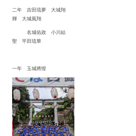
二年 吉田琉夢 大城翔
輝 大城風翔
名城佑政 小川結
聖 平田琉華
一年 玉城將惺