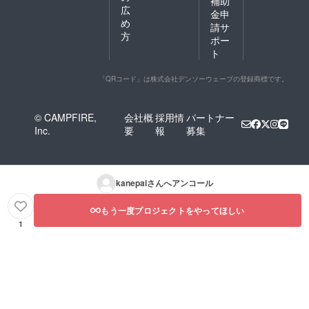
補助
広
金申
め
請サ
方
ポー
ト
「QRコード」は株式会社デンソーウェーブの登録商標です。
© CAMPFIRE,
会社概
採用情
パートナー
Inc.
要
報
募集
kanepai
さんへアンコール
もう一度プロジェクトをやってほしい
1