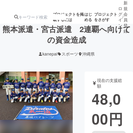
新
ロ
規
グ
会
プロジェクトを掲
はじ
プロジェクト
/
載するには
める
をさがす
イ
員
ン
登
熊本派遣・宮古派遣 2連覇へ向けて
録
の資金造成
人気のプロ
注目のリ
注目の新着プロ
募集終了が近いプ
もうすぐ公開
kanepai
スポーツ
沖縄県
ジェクト
ターン
ジェクト
ロジェクト
されます
アート・写真
音楽
現在の支援総
額
48,0
テクノロジー・ガジェット
ゲーム・サ
00
円
映像・映画
書籍・雑誌
ビジネス・起業
チャレンジ