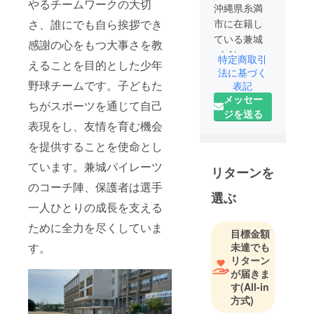
やるチームワークの大切
沖縄県糸満
さ、誰にでも自ら挨拶でき
市に在籍し
ている兼城
感謝の心をもつ大事さを教
パイレーツ
特定商取引
えることを目的とした少年
です！
法に基づく
野球チームです。子どもた
表記
メッセー
ちがスポーツを通じて自己
ジを送る
表現をし、友情を育む機会
を提供することを使命とし
ています。兼城パイレーツ
リターンを
のコーチ陣、保護者は選手
選ぶ
一人ひとりの成長を支える
ために全力を尽くしていま
目標金額
す。
未達でも
リターン
が届きま
す
(All-in
方式)