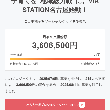
子育てを”地域総力戦”に。VIA
STATION名古屋始動！
田中祐子
ソーシャルグッド
愛知県
現在の支援総額
3,606,500
円
終了
103
%達成
目標金額
3,500,000
円
支援者数
215
人
このプロジェクトは、
2025/07/05
に募集を開始し、
215
人の支援
により
3,606,500
円の資金を集め、
2025/08/11
に募集を終了し
ました
もう一度プロジェクトをやってほしい
14