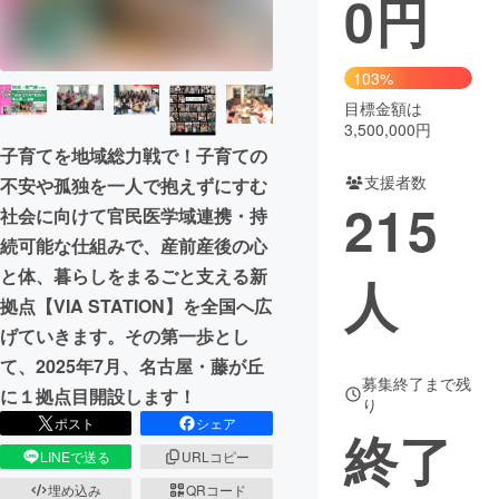
0
円
まちづくり・地域活性化
103%
目標金額は
CAMPFIRE for Social Good
CAMPFIRE Creation
3,500,000円
CAMPFIREふるさと納税
machi-ya
コミュニティ
子育てを地域総力戦で！子育ての
支援者数
不安や孤独を一人で抱えずにすむ
215
社会に向けて官民医学域連携・持
続可能な仕組みで、産前産後の心
と体、暮らしをまるごと支える新
人
拠点【VIA STATION】を全国へ広
げていきます。その第一歩とし
て、2025年7月、名古屋・藤が丘
募集終了まで残
に１拠点目開設します！
り
ポスト
シェア
終了
LINEで送る
URLコピー
埋め込み
QRコード