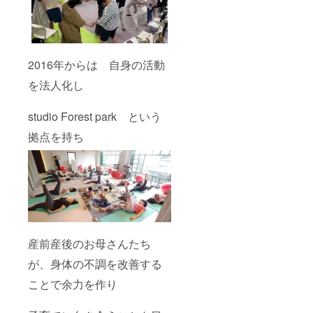
す。実
施場所
までの
交通費
は支援
者でご
2016年からは 自身の活動
負担く
を法人化し
ださ
い。
studio Forest park という
拠点を持ち
産前産後のお母さんたち
が、身体の不調を改善する
ことで余力を作り