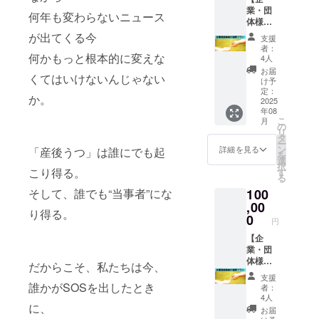
けられ
『あな
体様
援は、
く照ら
ださ
業・団
—— 行
るチ
た専属
何年も変わらないニュース
は、地
産前産
しま
い。
体様向
政・企
ケット
の“産後
域の
後を支
す。 ど
け協賛
業・学
をお届
が出てくる今
ケア
方々と
支援
える社
うかこ
プラ
校など
けしま
パート
者：
のリア
会づく
の機会
ン】 私
何かもっと根本的に変えな
各地で
す。
4人
ナー”』
ルな接
りへの
に、レ
たちの
大好評
レッス
として1
お届
点を持
大きな
ンタル
くてはいけないんじゃない
想い
の健康
ンは現
け予
対1で
ち、社
一歩に
スペー
に、共
セミ
定：
地（ス
しっか
会的価
なりま
か。
ス
に力
2025
ナー講
タジ
り寄り
値を育
す。 あ
「Base
年08
を。〜
師、田
オ）で
添いま
む絶好
なたの
こ
」を体
月
未来の
中祐子
の
もオン
す。 こ
の機会
「ちょ
リ
験し、
「当た
さんの
タ
ライン
のセッ
にもな
っと
ー
私たち
り前」
出前授
ン
でも
詳細を見る
「産後うつ」は誰にでも起
ション
りま
使って
を
の活動
をつく
業を、
選
OK。 心
ででき
す。 10
みた
択
を応援
る仲間
あなた
こり得る。
す
と体に
ること
年後
い」
る
してく
とし
のご希
寄り添
・今の
の“安心
が、地
ださ
100
そして、誰でも“当事者”にな
て〜 私
望の場
う優し
からだ
して子
域の未
い。
たちの
,00
所で1回
いプロ
の不調
どもを
来をあ
Base
り得る。
活動に
開催で
0
グラム
や気に
産み育
円
たたか
は、こ
共感
きるリ
ばかり
なるこ
てられ
く照ら
んな場
し、共
【企
ターン
なの
とを
る社
しま
所で
に歩ん
業・団
です！
で、運
じっく
会”の実
す。 ど
す。 ・
でくだ
体様向
（交通
動が苦
りヒア
だからこそ、私たちは今、
現のた
うかこ
小さな
さる企
け協賛
費別
手な方
リング
め そん
支援
の機会
お子さ
業・団
プラ
途 or
誰かがSOSを出したとき
や初心
・ママ
者：
な未来
に、レ
ん連れ
体様か
ン】 私
オンラ
者の方
4人
の心と
を一緒
ンタル
でも安
らのご
たちの
に、
イン
も安心
身体の
お届
につく
スペー
心して
支援
想い
応相