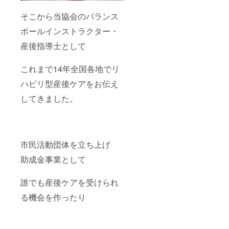
い。
ち、そ
ん。組
Base
して未
そこから当協会のバランス
織とし
は、こ
来のマ
て支え
んな場
ボールインストラクター・
マや子
る時代
所で
どもた
へ
産後指導士として
す。 ・
ちへの
——。
小さな
エール
未来の
お子さ
になり
働き方
これまで14年全国各地でリ
ん連れ
ます。
を支え
でも安
どうか
る企業
ハビリ型産後ケアをお伝え
心して
この一
様から
過ごせ
歩を、
してきました。
のご協
る設計
私たち
力を、
・靴を
と一緒
心より
脱いで
に踏み
お待ち
くつろ
出して
してい
げるフ
くださ
ます。 -
市民活動団体を立ち上げ
ローリ
い。 ----
-----------
ングの
-----------
-----------
助成金事業として
空間 ・
-----------
-----------
ママ
-----------
-----------
会、講
-----------
-----------
誰でも産後ケアを受けられ
座、
-----------
------ ・
ワーク
-----------
実施概
る機会を作ったり
ショッ
--- ・公
要：120
プ、施
演日：
分×2回
術会な
2025年
（要相
ど、幅
11月23
談） ・