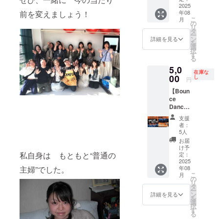
ライン
ラン】
2025
お貸し
にもな
性向
前相談
員の健
有効期
or対面
年08
前を変えましょう！
自分の
くださ
りま
け・男
にてカ
康を支
限：
選べま
こ
月
心と体
い。 ※
す。 10
性向け
スタマ
える講
の
2026年
す） 実
リ
に、
このリ
年後
など柔
イズ可
座を実
タ
3月末ま
施時
ー
ちょっ
ターン
の“安心
軟に対
能
施いた
ン
で ・実
詳細を見る
期：ク
を
といい
は
して子
応 「社
（例：
しま
選
施場所
ラファ
択
ごほう
30000
どもを
員の人
更年
す。 ご
す
までの
ン終了
る
びを。
円・
産み育
生全体
期・育
希望に
交通費
後、個
5,0
大切な
100000
てられ
に寄り
休復帰
合わせ
は支援
別に日
在庫な
誰かへ
00
円のリ
る社
添う」
支援・
て、
し
者でご
円
程調整
の贈り
ターン
会”の実
企業と
ストレ
様々な
負担く
「この
【Boun
物に
と同じ
現のた
しての
スケア
プログ
ださ
時間が
ce
も。
内容に
め そん
一歩
等） ・
ラムを
い。
あって
Dance
「がん
なりま
な未来
を、私
全社・
ご用意
救われ
project
ばる毎
す
を一緒
たちと
部門単
してい
支援
まし
公演ペ
日に、
につく
共に踏
位・女
ます。
者：
た」
アチ
ほっと
るパー
み出し
性向
・年数
5人
「“私も
ケット
ひと息
トナー
ません
け・男
回の出
お届
大事に
付プラ
つける
とし
か？ 健
性向け
張講座
け予
してい
ン】 11
私自身は もともと“普通の
時間
定：
て、ぜ
康は自
など柔
（遠方
いん
月23
2025
を」
ひ力を
己責任
軟に対
の場合
だ”って
年08
主婦”でした。
日、名
—— こ
お貸し
ではあ
応 「社
はオン
思え
こ
月
古屋に
のプラ
の
くださ
りませ
員の人
ライン
た」 そ
リ
て世界
ンで
タ
い。 ※
ん。組
生全体
対応）
んな声
ー
初のバ
は、
ン
このリ
織とし
に寄り
・テー
詳細を見る
を毎回
を
ランス
Studio
選
ターン
て支え
添う」
マは事
いただ
択
ボール
Forest
す
は
る時代
企業と
前相談
いてい
る
ダンス
parkで
30000
へ
しての
にてカ