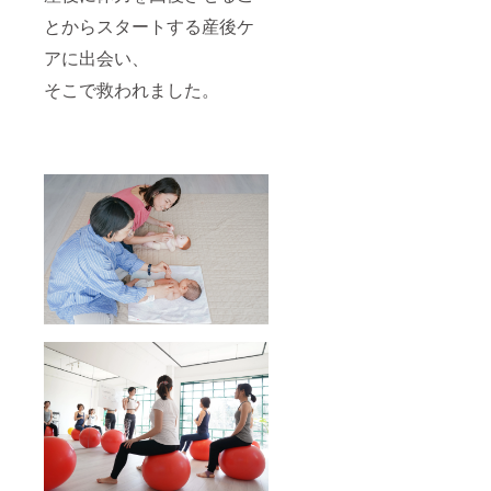
す。 あ
でいた
スケア
とからスタートする産後ケ
なたの
だくだ
等） ・
「ちょ
けでな
全社・
アに出会い、
っと
く、
部門単
使って
「こん
位・女
そこで救われました。
みた
な社会
性向
い」
を一緒
け・男
が、地
に応援
性向け
域の未
した
など柔
来をあ
い」と
軟に対
たたか
感じて
応 「社
く照ら
いただ
員の人
しま
けた
生全体
す。 ど
ら、そ
に寄り
うかこ
れは私
添う」
の機会
たちに
企業と
に、レ
とって
しての
ンタル
最高の
一歩
スペー
喜びで
を、私
ス
す。 チ
たちと
「Base
ケット
共に踏
」を体
を手に
み出し
験し、
取って
ません
私たち
いただ
か？ 健
の活動
くこと
康は自
を応援
が、表
己責任
してく
現する
ではあ
ださ
女性た
りませ