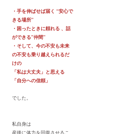
誰かに
女性た
zoomを
すく、
交通費
プレゼ
ち。
使用し
実践的
は支援
・手を伸ばせば届く “安心で
ントし
レッス
ます。
に、そ
者でご
ても
ンや生
オフ
して温
負担く
きる場所”
OK。
活と向
ライン
かく届
ださ
使って
き合い
の場
・困ったときに頼れる 、話
けま
い。
みたい
なが
合：実
す。 ・
と思っ
ができる”仲間”
ら、時
施場所
年数回
たとき
間を重
は名古
の出張
・そして、今の不安も未来
が、
ねて創
屋市名
講座
きっと
りあげ
東区藤
（遠方
の不安も乗り越えられるだ
新しい
たス
が丘で
の場合
つなが
テージ
す。実
は オ
けの
りの始
は、観
施場所
ンライ
まりで
る人の
までの
「私は大丈夫」と思える
ン対
す。 そ
背中を
交通費
応） ・
して何
そっと
「自分への信頼」
は支援
テーマ
より、
押すよ
者でご
は事前
この支
うな、
負担く
相談に
援は、
優しさ
ださ
てカス
でした。
産前産
とエネ
い。
タマイ
後を支
ルギー
ズ可能
える社
に満ち
（例：
会づく
ていま
更年
りへの
す。 エ
期・育
大きな
ンタメ
私自身は
休復帰
一歩に
として
支援・
なりま
産後に体力を回復させるこ
楽しん
ストレ