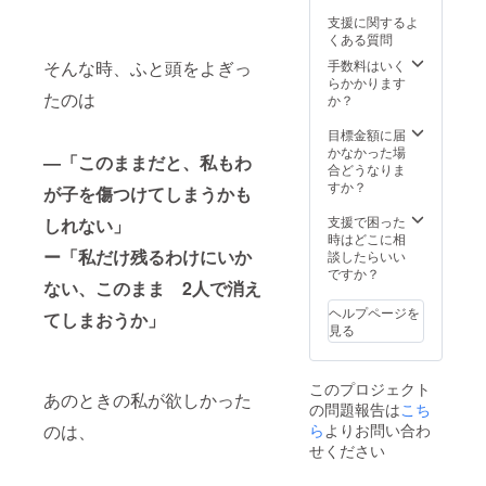
でご利
のリ
と息つ
後の体
-----------
支援に関するよ
用いた
ターン
いて
調管
-----------
くある質問
だけま
では、
ね」と
理、男
-----------
す。 今
Bounce
手数料はいく
いう想
そんな時、ふと頭をよぎっ
性の育
------ ・
回のク
DanceP
らかかります
いを込
休期サ
実施概
ラウド
たのは
rojectの
か？
めて
ポー
要：120
ファン
公演ペ
贈って
ト、更
分×3回
ディン
アチ
目標金額に届
みては
年期の
（要相
グで
ケット
かなかった場
いかが
セルフ
談） ・
—「このままだと、私もわ
は、そ
をお届
合どうなりま
でしょ
ケア、
有効期
んな
けしま
すか？
うか。 -
心の不
限：
が子を傷つけてしまうかも
「Base
す。 ご
-----------
調との
2026年
」を3時
家族や
支援で困った
-----------
しれない」
向き合
3月末ま
間ご利
ご友人
時はどこに相
-----------
い方…
で ・受
用いた
と一緒
ー「私だけ残るわけにいか
談したらいい
-----------
年齢・
講方
だける
に、あ
ですか？
-----------
性別を
法：オ
ない、このまま 2人で消え
リター
たたか
-----------
問わ
ンライ
ンをご
く力強
------ ・
ず、人
ンの場
ヘルプページを
てしまおうか」
用意し
いス
有効期
生の節
合は
見る
まし
テージ
限：
目で揺
zoomを
た。 自
を体感
2026年
らぎや
使用し
分の時
してい
8月末ま
すい
ます。
このプロジェクト
間を大
ただけ
で ・受
「から
オフ
あのときの私が欲しかった
の問題報告は
切にす
こち
ます。
講方
だとこ
ライン
るため
出演者
ら
よりお問い合わ
のは、
法：
ころ」
の場
に使っ
の多く
オンラ
せください
の健康
合：実
ても、
は子育
インの
を、わ
施場所
大切な
て中の
場合：
かりや
までの