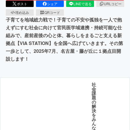
ポスト
シェア
LINEで送る
URLコピー
埋め込み
QRコード
子育てを地域総力戦で！子育ての不安や孤独を一人で抱
えずにすむ社会に向けて官民医学域連携・持続可能な仕
組みで、産前産後の心と体、暮らしをまるごと支える新
拠点【VIA STATION】を全国へ広げていきます。その第
一歩として、2025年7月、名古屋・藤が丘に１拠点目開
設します！
社
会
課
題
の
解
決
を
み
ん
な