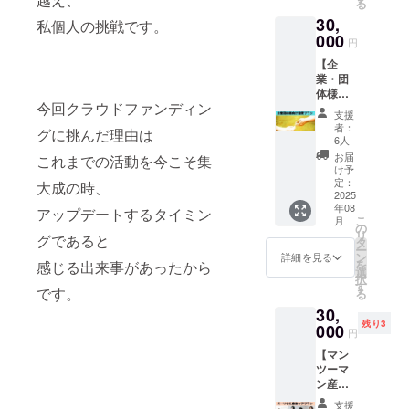
る
ひらけ
ママや
寄り添
内容に
30,
る場
小さな
私個人の挑戦です。
う優し
なりま
所。 レ
000
お子さ
いプロ
す
円
ンタル
んにも
グラム
【企
スペー
安心
ばかり
業・団
ス
で、 講
なの
体様向
「Base
座や
で、運
今回クラウドファンディン
け協賛
」は、
ワーク
動が苦
支援
プラ
そんな
ショッ
手な方
者：
グに挑んだ理由は
ン】 私
想いか
プ、マ
6人
や初心
たちの
ら生ま
マ会や
者の方
お届
これまでの活動を今こそ集
想い
れまし
小規模
け予
も安心
に、共
た。 木
定：
なイベ
大成の時、
してご
に力
2025
のぬく
ントな
参加い
年08
を。〜
もりを
アップデートするタイミン
ど、 さ
ただけ
こ
月
未来の
感じる
の
まざま
ます。
リ
グであると
「当た
空間
タ
な用途
さらに
ー
り前」
は、赤
ン
でご利
詳細を見る
このチ
を
感じる出来事があったから
をつく
ちゃん
選
用いた
ケット
択
る仲間
連れの
す
だけま
は、ギ
です。
る
とし
ママや
す。 今
フトと
30,
て〜 私
小さな
回のク
して大
残り3
たちの
000
お子さ
ラウド
切な方
円
活動に
んにも
ファン
にプレ
【マン
共感
安心
ディン
ゼント
ツーマ
し、共
で、 講
グで
するこ
ン産後
に歩ん
座や
は、そ
とも可
ケア
でくだ
ワーク
んな
能。 育
支援