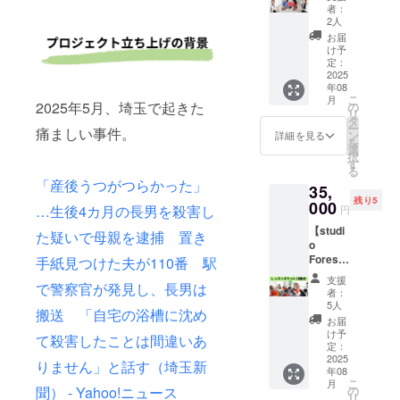
セッ
さる企
ショッ
「Base
者：
児中の
ション
業・団
プ、マ
2人
」を5時
ご友人
（60
体様か
マ会や
間ご利
お届
へ、
分）】
らのご
小規模
け予
用いた
日々忙
〜がん
支援
定：
なイベ
だける
しいご
ばりす
2025
を、心
ントな
リター
家族
年08
ぎてい
よりお
ど、 さ
ンをご
へ、
こ
月
るママ
待ちし
2025年5月、埼玉で起きた
の
まざま
用意し
「ちょ
リ
の心と
ており
タ
な用途
まし
っとひ
ー
痛ましい事件。
身体
ます。
ン
でご利
詳細を見る
た。 自
と息つ
を
に、ひ
この協
選
用いた
分の時
いて
択
と息つ
賛プラ
す
だけま
間を大
ね」と
る
ける時
ンには
す。 今
切にす
いう想
「産後うつがつらかった」
35,
間を〜
特別な
回のク
るため
いを込
残り5
出産っ
000
リター
ラウド
に使っ
…生後4カ月の長男を殺害し
円
めて
て、
ンはご
ファン
ても、
贈って
【studi
ゴール
ざいま
た疑いで母親を逮捕 置き
ディン
大切な
みては
o
じゃな
せん。
グで
誰かに
いかが
Forest
くて新
手紙見つけた夫が110番 駅
です
は、そ
プレゼ
でしょ
park
しいス
が、私
んな
ントし
支援
うか。 -
で警察官が発見し、長男は
レッス
ター
たちの
「Base
者：
ても
-----------
ンチ
ト。 だ
活動を
5人
」を12
OK。
-----------
搬送 「自宅の浴槽に沈め
ケット
けど…
共に支
時間ご
お届
使って
-----------
10枚付
始まっ
える
け予
利用い
みたい
て殺害したことは間違いあ
-----------
応援プ
てみた
定：
「仲
ただけ
と思っ
-----------
ラン】
2025
ら、想
間」と
るリ
りません」と話す（埼玉新
たとき
-----------
年08
自分の
像以上
して、
ターン
が、
------ ・
こ
月
心と体
に大変
の
聞） - Yahoo!ニュース
公式サ
をご用
きっと
有効期
リ