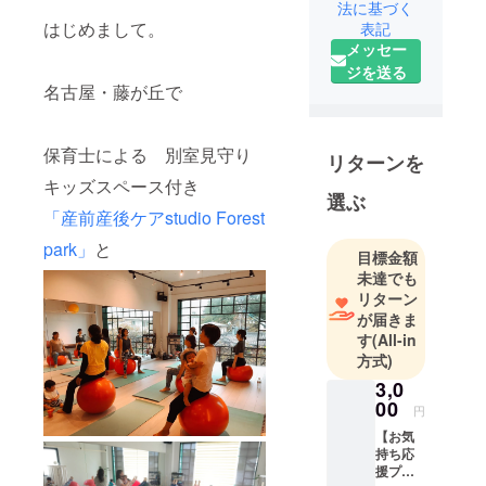
法に基づく
はじめまして。
表記
メッセー
ジを送る
名古屋・藤が丘で
保育士による 別室見守り
リターンを
キッズスペース付き
選ぶ
「産前産後ケアstudio Forest
park」
と
目標金額
未達でも
リターン
が届きま
す
(All-in
方式)
3,0
00
円
【お気
持ち応
援プラ