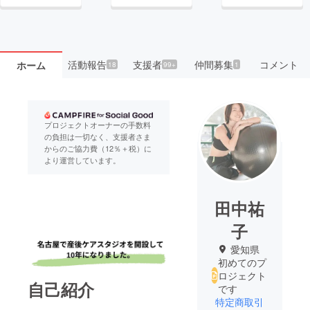
活動報告
支援者
仲間募集
コメント
ホーム
18
99+
1
プロジェクトオーナーの手数料
の負担は一切なく、支援者さま
からのご協力費（12％＋税）に
より運営しています。
田中祐
子
愛知県
初めてのプ
ロジェクト
自己紹介
です
特定商取引