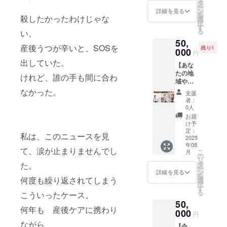
に、
じゃな
タ
イトや
意しま
新しい
限：
ー
ちょっ
いです
ン
SNS等
詳細を見る
した。
つなが
2026年
を
といい
殺したかったわけじゃな
か？
選
でご紹
自分の
りの始
8月末ま
択
ごほう
「抱っ
す
介させ
時間を
まりで
で ・受
る
い。
びを。
こばか
ていた
大切に
す。 そ
講方
50,
大切な
りで腰
だくと
するた
して何
法：
産後うつが辛いと、SOSを
残り1
誰かへ
000
がガチ
とも
めに
円
より、
オンラ
の贈り
ガチ」
に、 地
使って
出していた。
この支
インの
【あな
物に
「骨盤
域とつ
も、大
援は、
場合：
たの地
も。
がグラ
なが
けれど、誰の手も間に合わ
切な誰
産前産
zoomを
域や職
「がん
グラし
り、人
かにプ
後を支
使用し
場にあ
ばる毎
なかった。
て歩く
を支え
レゼン
支援
える社
ます。
の！田
日に、
のも不
る社会
者：
トして
会づく
オフ
中祐子
ほっと
安」
0人
づくり
もOK。
りへの
ライン
さんの
ひと息
「毎日
の一端
お届
使って
大きな
の場
出前授
つける
いっぱ
け予
を担っ
みたい
一歩に
合：実
業が
時間
定：
いいっ
ていた
と思っ
なりま
私は、このニュースを見
施場所
やって
2025
を」
ぱい
だけま
たとき
す。 あ
は名古
年08
く
—— こ
で、自
す。 ま
て、涙が止まりませんでし
が、
なたの
こ
屋市名
月
る！】
のプラ
の
分のこ
た、Via
きっと
「ちょ
リ
東区藤
「もっ
ンで
タ
となん
た。
ステー
新しい
っと
ー
が丘で
と早く
は、
ン
て考え
詳細を見る
ション
つなが
使って
を
す。実
知りた
何度も繰り返されてしまう
Studio
選
る余裕
で講座
りの始
みた
択
施場所
かっ
Forest
す
がな
やセミ
まりで
い」
る
までの
こういったケース。
た」
parkで
い」 そ
ナーを
す。 そ
が、地
交通費
50,
「心が
人気の
んなマ
ご希望
して何
域の未
何年も 産後ケアに携わり
は支援
軽く
000
レッス
マのた
の企
円
より、
来をあ
者でご
なっ
ンを受
めに、
業、団
この支
ながら
たたか
負担く
【企
た」