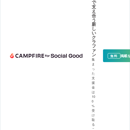
で
支
え
合
う
新
し
い
ク
ラ
フ
ァ
ン
掲載
無料
集
ま
っ
た
支
援
金
は
10
0
%
受
け
取
る
こ