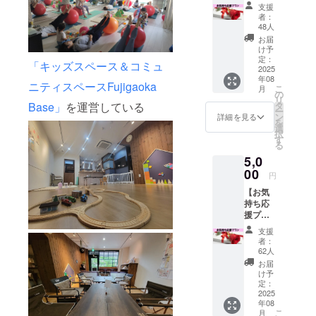
ン】 あ
支援
なたの
者：
応援
48人
が、私
お届
たちの
け予
力にな
定：
「キッズスペース＆コミュ
りま
2025
年08
す。 活
ニティスペースFujigaoka
こ
月
動に共
の
リ
感して
タ
Base」
を運営している
ー
くださ
ン
詳細を見る
を
る皆さ
選
択
まへ
す
る
——
5,0
「何か
してあ
00
円
げたい
【お気
けど、
持ち応
講座を
援プラ
利用す
ン】 あ
るわけ
支援
なたの
ではな
者：
応援
い」と
62人
が、私
いう方
お届
たちの
のため
け予
力にな
の、純
定：
りま
2025
粋なご
年08
す。 活
支援プ
こ
月
動に共