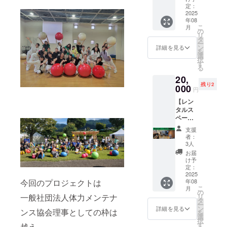
ン】 地
時間
定：
私たち
このリ
域の中
2025
を」
の背中
ターン
年08
で、誰
—— こ
を押し
は3000
こ
月
かとつ
のプラ
の
てくれ
円・
リ
なが
ンで
タ
ます。
8000円
ー
り、や
は、
ン
「こん
詳細を見る
のリ
を
さしく
Studio
選
な活動
ターン
択
自分を
Forest
す
がもっ
と同じ
る
ひらけ
parkで
と広
内容に
20,
る場
人気の
がって
なりま
残り2
所。 レ
000
レッス
ほし
す
円
ンタル
ンを受
い」 そ
【レン
スペー
けられ
の気持
タルス
ス
るチ
ちを、
ペース
「Base
ケット
ぜひか
Base：
」は、
をお届
たちに
支援
12時間
そんな
けしま
して応
者：
利用チ
想いか
す。
3人
援して
ケット
ら生ま
レッス
くださ
お届
付プラ
れまし
ンは現
け予
い。 ※
ン】 地
た。 木
定：
地（ス
このリ
域の中
2025
のぬく
タジ
ターン
年08
今回のプロジェクトは
で、誰
もりを
オ）で
は3000
こ
月
かとつ
感じる
の
もオン
円・
リ
一般社団法人体力メンテナ
なが
空間
タ
ライン
5000円
ー
り、や
は、赤
ン
でも
詳細を見る
のリ
ンス協会理事としての枠は
を
さしく
ちゃん
選
OK。 心
ターン
択
自分を
連れの
す
と体に
越え、
と同じ