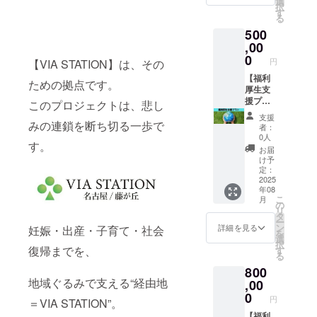
選
いう想
もらい
空間 ・
択
-----------
だくと
ンには
くな
して確
す
いを込
たい」
ママ
る
-----------
とも
特別な
る。 こ
かな知
めて
そんな
会、講
-----------
500
に、 地
リター
のプラ
識で届
贈って
気持ち
座、
-----------
域とつ
ンはご
ンで
,00
けてく
みては
が少し
ワーク
-----------
なが
ざいま
は、VIA
れる田
0
いかが
でもあ
円
ショッ
【VIA STATION】は、その
-----------
り、人
せん。
コン
中さん
でしょ
るな
プ、施
--- ・有
を支え
です
シェル
【福利
の講演
うか。 -
ら、こ
ための拠点です。
術会な
効期
る社会
が、私
ジュな
厚生支
は、毎
-----------
の60分
ど、幅
限：
づくり
たちの
どの有
援プラ
回「参
-----------
このプロジェクトは、悲し
はあな
広く利
2026年
の一端
活動を
資格ス
ン】 社
加して
-----------
たの心
支援
用可能
3月末ま
を担っ
共に支
タッフ
員の健
みの連鎖を断ち切る一歩で
よかっ
-----------
と体を
者：
・キッ
で ・実
ていた
える
が御社
康が、
た！」
-----------
0人
取り戻
チンも
施場所
す。
だけま
「仲
に伺
企業の
の声が
-----------
す時間
お届
付いて
は名古
す。 ま
間」と
い、社
未来を
絶えま
------ ・
け予
になり
いるの
屋市名
た、Via
して、
員の健
つくる
せん。
定：
有効期
ます。
で
東区藤
ステー
公式サ
康を支
“働く
2025
テーマ
限：
こんな
ちょっ
が丘で
年08
ション
イトや
える講
人”の心
はご相
2026年
方にお
とした
こ
す。実
月
で講座
SNS等
座を実
と体が
談に応
の
8月末ま
すす
料理も
リ
施場所
やセミ
でご紹
施いた
整え
じて決
タ
で ・受
め！ ・
可能 ----
ー
までの
ナーを
介させ
しま
ば、企
定可
ン
講方
詳細を見る
妊娠・出産・子育て・社会
出産
-----------
を
交通費
ご希望
ていた
す。 ご
業も強
能。 学
選
法：
後、何
-----------
択
は支援
の企
だくと
希望に
くな
校での
復帰までを、
す
オンラ
となく
-----------
る
者でご
業、団
とも
合わせ
る。 こ
保護者
インの
体調が
-----------
負担く
800
体様
に、 地
て、
のプラ
向け講
場合：
すぐれ
-----------
ださ
地域ぐるみで支える“経由地
は、地
域とつ
様々な
ンで
,00
座、企
zoomを
ない ・
-----------
い。
域の
なが
プログ
は、VIA
業での
0
使用し
相談で
円
--- ・有
＝VIA STATION”。
方々と
り、人
ラムを
コン
従業員
ます。
きる相
効期
のリア
を支え
ご用意
シェル
【福利
研修、