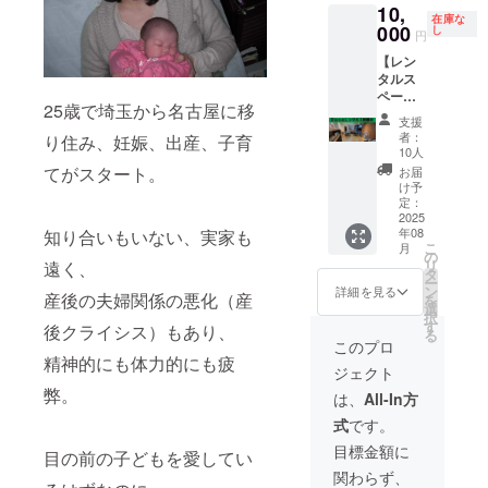
ます。
10,
単独公
人気の
円・
——。
一歩
スタマ
在庫な
頑張っ
演のペ
000
レッス
し
50000
未来の
を、私
イズ可
円
てきた
アチ
ンを受
円のリ
働き方
たちと
能
あなた
【レン
ケット
けられ
ターン
を支え
共に踏
（例：
のため
タルス
付のプ
るチ
と同じ
る企業
み出し
更年
に、心
ペース
ランで
ケット
内容に
様から
ません
期・育
25歳で埼玉から名古屋に移
を込め
Base：
す。 ダ
をお届
なりま
のご協
か？ 健
休復帰
支援
てお迎
3時間利
ンス
けしま
す
力を、
康は自
支援・
者：
り住み、妊娠、出産、子育
えしま
用チ
は、心
す。
10人
心より
己責任
ストレ
す。 ----
ケット
を動か
レッス
てがスタート。
お待ち
ではあ
スケア
お届
-----------
付プラ
し、人
ンは現
け予
してい
りませ
等） ・
-----------
ン】 地
と人を
定：
地（ス
ます。 -
ん。組
全社・
-----------
域の中
2025
つな
タジ
-----------
織とし
部門単
-----------
年08
知り合いもいない、実家も
で、誰
ぐ。
オ）で
-----------
て支え
位・女
こ
-----------
月
かとつ
Bounce
の
もオン
-----------
る時代
性向
リ
--- ・実
遠く、
なが
DanceP
タ
ライン
-----------
へ
け・男
ー
施概
り、や
roject
ン
でも
詳細を見る
-----------
——。
性向け
産後の夫婦関係の悪化（産
を
要：60
さしく
は、産
選
OK。 心
------ ・
未来の
など柔
択
分×1回
自分を
後のマ
す
と体に
実施概
働き方
軟に対
後クライシス）もあり、
る
・有効
ひらけ
マたち
寄り添
このプロ
要：120
を支え
応 「社
期限：
る場
を含
精神的にも体力的にも疲
う優し
分×1回
る企業
員の人
2026年
ジェクト
所。 レ
め、あ
いプロ
（要相
様から
生全体
3月末ま
ンタル
弊。
らゆる
グラム
は、
All-In方
談） ・
のご協
に寄り
で ・受
スペー
人が、
ばかり
有効期
力を、
添う」
講方
式
です。
ス
身体と
なの
限：
心より
企業と
法：オ
「Base
心を取
で、運
目標金額に
2026年
お待ち
しての
目の前の子どもを愛してい
ンライ
」は、
り戻
動が苦
3月末ま
してい
一歩
ンの場
関わらず、
そんな
し、自
手な方
で ・受
ます。
を、私