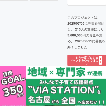
このプロジェクトは、
2025/07/05
に募集を開始
し、
215
人の支援により
3,606,500
円の資金を集
め、
2025/08/11
に募集を
終了しました
もう一度プロジェ
1
クトをやってほし
4
い