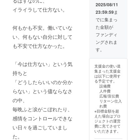
るはずなのに、
合は
想いか
分らし
や初心
2025/08/11
講方
“働く
たちと
zoomを
ら生ま
さを表
者の方
イライラして仕方ない。
法：オ
人”の心
共に踏
使用し
23:59:59
ま
れまし
現する
も安心
ンライ
と体が
み出し
ます。
た。 木
ステー
してご
でに集まっ
ンの場
整え
ません
オフ
のぬく
ジで
参加い
合は
ば、企
か？ 健
ライン
た金額が
何もかも不安。働いていな
もりを
す。 子
ただけ
zoomを
業も強
康は自
の場合
感じる
育て中
ます。
ファンディ
使用し
くな
己責任
い、何もない自分に対して
実施場
空間
でも、
さらに
ます。
る。 こ
ではあ
所は名
ングされま
は、赤
年齢を
このチ
オフ
のプラ
りませ
も不安で仕方なかった。
古屋市
ちゃん
重ねて
ケット
す。
ライン
ンで
ん。組
名東区
連れの
も、
は、ギ
の場
は、体
織とし
藤が丘
ママや
「挑戦
フトと
合：実
力指導
て支え
になり
小さな
するこ
「今は仕方ない」という気
して大
施場所
士・産
る時代
支援金の使い道
ます。
お子さ
と」
切な方
までの
後指導
へ
集まった支援金
持ちと
んにも
「輝く
にプレ
交通費
士など
——。
は以下に使用す
安心
こと」
ゼント
は支援
の有資
未来の
る予定です。
「どうしたらいいのか分か
で、 講
を諦め
するこ
者でご
格ス
働き方
設備費
座や
ない
とも可
負担く
タッフ
を支え
らない」という儘ならなさ
人件費
ワーク
——そ
能。 育
ださ
が御社
る企業
広報/宣伝費
ショッ
んな想
児中の
い。
に伺
様から
の中、
リターン仕入
プ、マ
いが込
ご友人
い、社
のご協
れ費
マ会や
められ
毎晩ふと涙がこぼれたり、
へ、
員の健
力を、
※目標金額を超
小規模
た、公
日々忙
康を支
心より
えた場合はプロ
なイベ
感情をコントロールできな
演をぜ
しいご
える講
お待ち
ジェクトの運営
ントな
ひ見に
家族
座を実
してい
費に充てさせて
い日々を過ごしていまし
ど、 さ
来てく
へ、
施いた
ます。 -
いただきます。
まざま
ださ
「ちょ
しま
-----------
た。
な用途
い。 こ
っとひ
す。 産
-----------