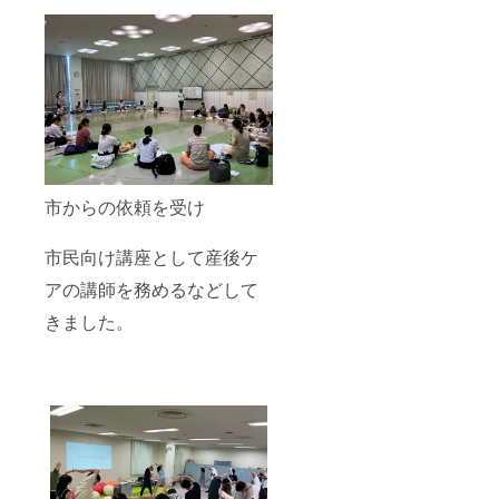
広く利
日 ・実
有効期
用可能
施場所
限：
・キッ
は名古
2026年
チンも
屋市中
3月末ま
付いて
区で
で ・受
いるの
す。実
講方
で
施場所
法：オ
ちょっ
までの
ンライ
とした
交通費
ンの場
料理も
は支援
合は
可能 ----
者でご
zoomを
市からの依頼を受け
-----------
負担く
使用し
-----------
ださ
ます。
-----------
い。
オフ
市民向け講座として産後ケ
-----------
ライン
-----------
の場
アの講師を務めるなどして
-----------
合：実
--- ・有
施場所
きました。
効期
までの
限：
交通費
2026年
は支援
3月末ま
者でご
で ・実
負担く
施場所
ださ
は名古
い。
屋市名
東区藤
が丘で