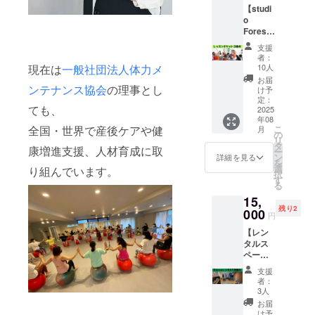
い」 そ
【studi
けど、
メッ
の気持
o
講座を
セー
ちを、
Forest
利用す
ジ」 を
ぜひか
park
るわけ
お届け
たちに
支援
レッス
ではな
しま
して応
者：
ンチ
い」と
現在は
一般社団法人体力メ
す。 皆
10人
援して
ケット3
いう方
さまの
くださ
お届
枚付応
ンテナンス協会
の理事とし
のため
応援が
け予
い。 ※
援プラ
の、純
定：
私たち
このリ
ても、
ン】 自
2025
粋なご
の背中
ターン
年08
分の心
支援プ
を押し
は5000
全国・世界で産後ケアや健
こ
月
と体
ランで
の
てくれ
円・
リ
に、
す。 ご
タ
ます。
8000円
康増進支援、人材育成に取
ー
ちょっ
支援い
ン
「こん
詳細を見る
のリ
を
といい
ただい
選
な活動
り組んでいます。
ターン
択
ごほう
た方に
す
がもっ
と同じ
る
びを。
は、
と広
内容に
15,
大切な
「心を
がって
なりま
残り2
誰かへ
000
込めた
ほし
す
円
の贈り
お礼の
い」 そ
【レン
物に
メッ
の気持
タルス
も。
セー
ちを、
ペース
「がん
ジ」 を
ぜひか
Base：
ばる毎
お届け
たちに
支援
5時間利
日に、
しま
して応
者：
用チ
ほっと
す。 皆
3人
援して
ケット
ひと息
さまの
くださ
お届
付プラ
つける
応援が
け予
い。 ※