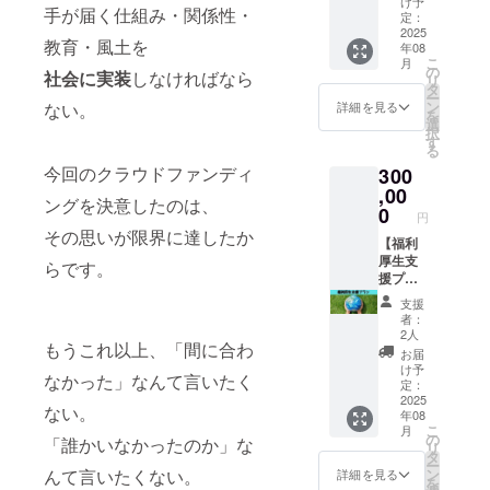
してご
け予
状態に
るパー
ス
過ごせ
手が届く仕組み・関係性・
を、心
に、共
談） 産
定：
参加い
合わせ
トナー
「Base
る設計
よりお
に力
2025
前産後
ただけ
たアド
とし
」を体
教育・風土を
・靴を
年08
待ちし
を。〜
のから
ます。
バイ
て、ぜ
験し、
こ
脱いで
月
ており
未来の
だとこ
の
さらに
ス・セ
社会に実装
しなければなら
ひ力を
私たち
リ
くつろ
ます。
「当た
ころ、
タ
このチ
ルフケ
お貸し
の活動
ー
げるフ
この協
り前」
パパの
ン
ケット
ない。
詳細を見る
アの提
くださ
を応援
を
ローリ
賛プラ
をつく
育休、
選
は、ギ
案 ・希
い。 ※
してく
択
ングの
ンには
る仲間
女性の
す
フトと
望者に
このリ
ださ
る
空間 ・
特別な
とし
更年
して大
は、産
ターン
い。
ママ
今回のクラウドファンディ
300
リター
て〜 私
期、メ
切な方
後のか
は
Base
会、講
ンはご
たちの
,00
ンタル
にプレ
らだに
50000
は、こ
ングを決意したのは、
座、
ざいま
活動に
ヘル
0
ゼント
やさし
円・
円
んな場
ワーク
せん。
共感
ス… 話
するこ
いスト
100000
その思いが限界に達したか
所で
ショッ
です
し、共
【福利
しづら
とも可
レッチ
円のリ
す。 ・
プ、施
が、私
に歩ん
厚生支
いけれ
能。 育
らです。
やほぐ
ターン
小さな
術会な
たちの
でくだ
援プラ
ど本当
児中の
しをレ
と同じ
お子さ
ど、幅
活動を
さる企
ン】 社
は誰も
ご友人
ク
内容に
支援
ん連れ
広く利
共に支
業・団
員の健
が向き
へ、
チャー
者：
なりま
でも安
用可能
える
体様か
康が、
合いた
日々忙
2人
「誰か
す
心して
・キッ
もうこれ以上、「間に合わ
「仲
らのご
企業の
い「人
しいご
にちゃ
お届
過ごせ
チンも
間」と
支援
未来を
生の節
家族
け予
んと話
る設計
付いて
なかった」なんて言いたく
して、
を、心
つくる
目の健
定：
へ、
を聞い
・靴を
いるの
公式サ
よりお
“働く
2025
康」
「ちょ
てほし
ない。
脱いで
で
年08
イトや
待ちし
人”の心
を、や
っとひ
い」
くつろ
こ
ちょっ
月
SNS等
ており
と体が
さし
の
と息つ
「専門
「誰かいなかったのか」な
げるフ
リ
とした
でご紹
ます。
整え
く、あ
タ
いて
家に一
ローリ
ー
料理も
介させ
この協
ば、企
たたか
ン
んて言いたくない。
ね」と
詳細を見る
度見て
ングの
を
可能 ----
ていた
賛プラ
業も強
く、そ