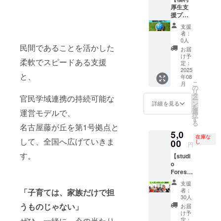
オフ
手がい
限：
ルな接
る社会
してい
ジュな
厚生支
地域サ
ライン
ない or
2026年
点を持
づくり
ます。
どの有
援プラ
ロンで
の場
周りに
3月末ま
ち、社
の一端
・年数
資格ス
ン】 社
の開催
合：実
話して
支援
で ・実
会的価
を担っ
回の出
タッフ
員の健
など、
施場所
も分
者：
施場所
値を育
ていた
張講座
が御社
康が、
アイデ
は名古
0人
かって
は名古
む絶好
だけま
（遠方
に伺
企業の
民間であることを活かした
ア次第
屋市名
もらえ
お届
屋市名
の機会
す。 ま
の場合
い、社
未来を
で自由
東区藤
け予
ない ・
東区藤
柔軟でスピードある支援
にもな
た、Via
はオン
員の健
つくる
にご活
定：
が丘で
赤ちゃ
が丘で
りま
ステー
ライン
康を支
“働く
2025
用いた
す。実
んとの
す。実
と、
年08
す。 10
ション
対応）
える講
人”の心
だけま
施場所
生活に
施場所
こ
月
年後
で講座
・テー
座を実
と体が
す。 あ
の
までの
追わ
までの
リ
の“安心
やセミ
マは事
施いた
整え
なたの
タ
交通費
れ、自
官民学域連携の持続可能な
交通費
ー
して子
ナーを
前相談
しま
ば、企
大切な
ン
は支援
詳細を見る
分のこ
は支援
を
どもを
ご希望
にてカ
す。 ご
業も強
人たち
選
者でご
運営モデルで、
とを後
者でご
択
産み育
の企
スタマ
希望に
くな
の心と
す
負担く
回しに
負担く
る
てられ
業、団
イズ可
合わせ
る。 こ
名古屋藤が丘を第1号拠点と
体に“安
ださ
してい
ださ
5,0
る社
体様
能
て、
のプラ
心”と“
い。
る ・将
在庫な
い。
して、全国へ広げていきま
会”の実
は、地
（例：
様々な
ンで
00
知恵”を
し
来のた
円
現のた
域の
更年
プログ
は、VIA
届けて
めに、
す。
【studi
め そん
方々と
期・育
ラムを
コン
みませ
今の自
o
な未来
のリア
休復帰
ご用意
シェル
んか？ -
分を大
Forest
を一緒
ルな接
支援・
してい
ジュな
-----------
切にし
park
につく
点を持
ストレ
ます。
どの有
-----------
たい 詳
支援
レッス
るパー
ち、社
スケア
・年数
資格ス
-----------
者：
「子育ては、家族だけで担
細 所要
ンチ
トナー
会的価
等） ・
回の出
タッフ
-----------
30人
時間：
ケット
とし
値を育
全社・
張講座
が御社
-----------
うものじゃない」
お届
60分
１枚付
て、ぜ
む絶好
部門単
・テー
に伺
-----------
け予
（オン
応援プ
ぜひ、一緒に 今の当たり
ひ力を
の機会
位・女
マは事
い、社
定：
------ ・