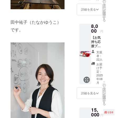
ランで
の
リ
感して
す。 ご
タ
ー
くださ
支援い
ン
詳細を見る
を
る皆さ
ただい
選
択
まへ
た方に
す
る
——
田中祐子（たなかゆうこ）
は、
8,0
「何か
「心を
です。
してあ
00
込めた
円
げたい
お礼の
【お気
けど、
メッ
持ち応
講座を
セー
援プラ
利用す
ジ」 を
ン】 あ
るわけ
お届け
支援
なたの
ではな
しま
者：
応援
い」と
す。 皆
22人
が、私
いう方
さまの
お届
たちの
のため
応援が
け予
力にな
の、純
定：
私たち
りま
2025
粋なご
の背中
年08
す。 活
支援プ
を押し
こ
月
動に共
ランで
の
てくれ
リ
感して
す。 ご
タ
ます。
ー
くださ
支援い
ン
「こん
詳細を見る
を
る皆さ
ただい
選
な活動
択
まへ
た方に
す
がもっ
る
——
は、
と広
15,
「何か
「心を
がって
残り20
してあ
000
込めた
ほし
円
げたい
お礼の