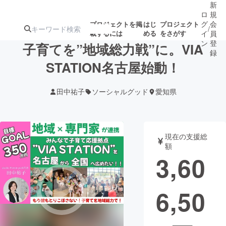
新
ロ
規
グ
会
プロジェクトを掲
はじ
プロジェクト
/
載するには
める
をさがす
イ
員
ン
登
子育てを”地域総力戦”に。VIA
録
STATION名古屋始動！
人気のプロ
注目のリ
注目の新着プロ
募集終了が近いプ
もうすぐ公開
田中祐子
ソーシャルグッド
愛知県
ジェクト
ターン
ジェクト
ロジェクト
されます
アート・写真
音楽
現在の支援総
額
3,60
テクノロジー・ガジェット
ゲーム・サ
6,50
映像・映画
書籍・雑誌
ビジネス・起業
チャレンジ