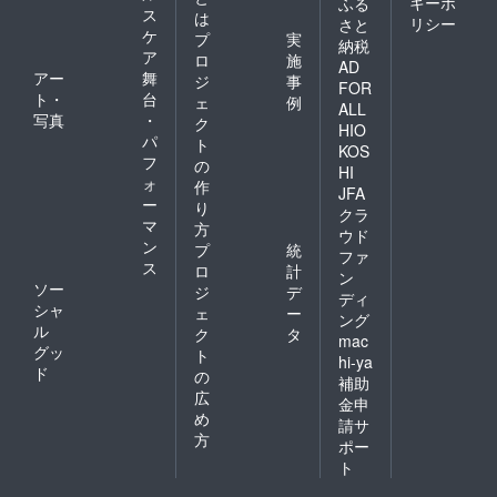
キーポ
ふる
ス
は
リシー
さと
ケ
プ
実
納税
ア
ロ
施
AD
アー
舞
ジ
事
FOR
ト・
台
ェ
例
ALL
写真
・
ク
HIO
パ
ト
KOS
フ
の
HI
ォ
作
JFA
ー
り
クラ
マ
方
ウド
ン
プ
統
ファ
ス
ロ
計
ン
ソー
ジ
デ
ディ
シャ
ェ
ー
ング
ル
ク
タ
mac
グッ
ト
hi-ya
ド
の
補助
広
金申
め
請サ
方
ポー
ト