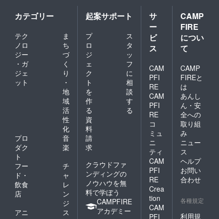
カテゴリー
起案サポート
サ
CAMP
ー
FIRE
テク
ま
プ
ス
ビ
につい
ノロ
ち
ロ
タ
ス
て
ジー
づ
ジ
ッ
・ガ
く
ェ
フ
CAM
CAMP
ジェ
り
ク
に
PFI
FIREと
ット
・
ト
相
RE
は
地
を
談
CAM
あんし
域
作
す
PFI
ん・安
活
る
る
RE
全への
性
資
コ
取り組
化
料
ミュ
み
プロ
音
請
ニ
ニュー
ダク
楽
求
ティ
ス
ト
CAM
ヘルプ
クラウドファ
フー
チ
PFI
お問い
ンディングの
ド・
ャ
RE
合わせ
ノウハウを無
飲食
レ
Crea
料で学ぼう
店
ン
tion
各種規定
CAMPFIRE
ジ
CAM
アカデミー
アニ
ス
利用規
PFI