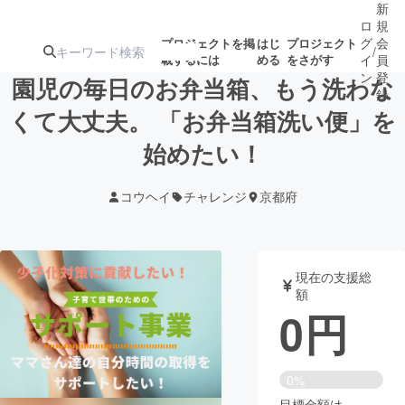
新
ロ
規
グ
会
プロジェクトを掲
はじ
プロジェクト
/
載するには
める
をさがす
イ
員
ン
登
園児の毎日のお弁当箱、もう洗わな
録
くて大丈夫。 「お弁当箱洗い便」を
始めたい！
人気のプロ
注目のリ
注目の新着プロ
募集終了が近いプ
もうすぐ公開
ジェクト
ターン
ジェクト
ロジェクト
されます
コウヘイ
チャレンジ
京都府
アート・写真
音楽
現在の支援総
テクノロジー・ガジェット
ゲーム・サ
額
0
円
映像・映画
書籍・雑誌
0%
ビジネス・起業
チャレンジ
目標金額は