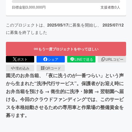
目標金額
3,000,000
円
支援者数
0
人
このプロジェクトは、
2025/05/17
に募集を開始し、
2025/07/12
に募集を終了しました
もう一度プロジェクトをやってほしい
ポスト
シェア
LINEで送る
URLコピー
埋め込み
QRコード
園児のお弁当箱、「夜に洗うのが一番つらい」という声
から生まれた“洗浄代行サービス”。保護者がお迎え時に
お弁当箱を預ける → 衛生的に洗浄・除菌 → 翌朝園へ届
ける。今回のクラウドファンディングでは、このサービ
スを本格始動させるための専用車と作業場の整備資金を
募ります。