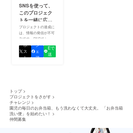
SNSを使って、
このプロジェク
トを一緒に広め
ましょう！
プロジェクトの達成に
は、情報の発信が不可
欠です。SNSでシェア
LIN
をして、あなたが応援
ポ
シ
Eで
しているプロジェクト
ス
ェ
送
の良さを知ってもらい
ト
ア
る
ましょう！
トップ
>
プロジェクトをさがす
>
チャレンジ
>
園児の毎日のお弁当箱、もう洗わなくて大丈夫。 「お弁当箱
洗い便」を始めたい！
>
仲間募集