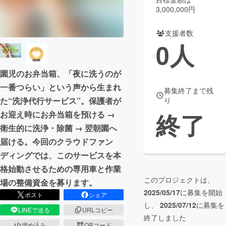
3,000,000円
まちづくり・地域活性化
支援者数
0
人
CAMPFIRE for Social Good
CAMPFIRE Creation
CAMPFIREふるさと納税
machi-ya
コミュニティ
園児のお弁当箱、「夜に洗うのが
一番つらい」という声から生まれ
募集終了まで残
た“洗浄代行サービス”。保護者が
り
終了
お迎え時にお弁当箱を預ける →
衛生的に洗浄・除菌 → 翌朝園へ
届ける。今回のクラウドファン
ディングでは、このサービスを本
格始動させるための専用車と作業
このプロジェクトは、
場の整備資金を募ります。
2025/05/17
に募集を開始
ポスト
シェア
し、
2025/07/12
に募集を
LINEで送る
URLコピー
終了しました
埋め込み
QRコード