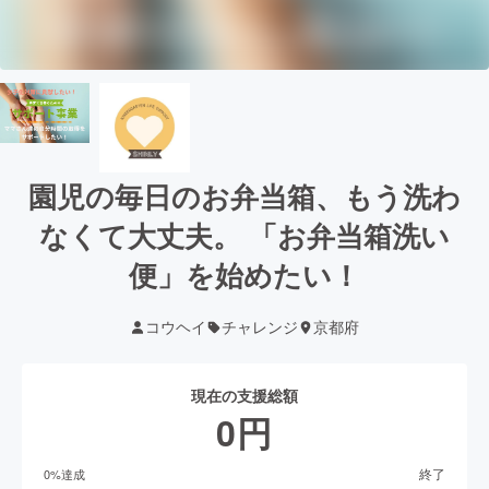
園児の毎日のお弁当箱、もう洗わ
なくて大丈夫。 「お弁当箱洗い
便」を始めたい！
コウヘイ
チャレンジ
京都府
現在の支援総額
0
円
終了
0
%達成