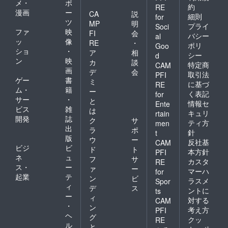
メ・
ポ
約
RE
漫画
ー
CA
説
細則
for
ツ
MP
明
プライ
Soci
ファ
映
FI
会
バシー
al
ッ
像
RE
・
ポリ
Goo
ショ
・
ア
相
シー
d
ン
映
カ
談
特定商
CAM
画
デ
会
取引法
PFI
ゲー
書
ミ
に基づ
RE
ム・
籍
ー
く表記
for
サー
・
と
情報セ
Ente
ビス
雑
は
キュリ
rtain
開発
誌
ク
サ
ティ方
men
出
ラ
ポ
針
t
版
ウ
ー
反社基
CAM
ビジ
ビ
ド
ト
本方針
PFI
ネ
ュ
フ
サ
カスタ
RE
ス・
ー
ァ
ー
マーハ
for
起業
テ
ン
ビ
ラスメ
Spor
ィ
デ
ス
ントに
ts
ー
ィ
対する
CAM
・
ン
考え方
PFI
ヘ
グ
クッ
RE
ル
と