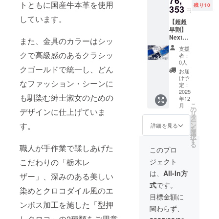
76,
選びい
・レッ
トともに国産牛本革を使用
残り10
ダーベ
353
ただけ
ド
円
ルト2
ます。
しています。
【超超
本) 通常
・オレ
早割】
販売価
ンジブ
Next
格 栃木
ラウン
また、金具のカラーはシッ
Wallet
レザー
・ブ
支援
型押し
クで高級感のあるクラシッ
本体
ルー ・
者：
クロコ
44,440
ブラッ
0人
クゴールドで統一し、どん
選べる
円 型押
ク ベル
お届
カラー
しクロ
トは以
け予
なファッション・シーンに
(本体2
コ本体
定：
下の4色
個+ショ
2025
53,000
から好
も馴染む紳士淑女のための
年12
ルダー
円(税込)
きな色
こ
月
ベルト2
ベルト
の
を2点お
デザインに仕上げていま
リ
本) 通常
3,980円
タ
選びい
ー
販売価
(税込)の
す。
ン
ただけ
詳細を見る
を
格 本体
ところ
選
ます。
択
53,000
を、先
す
・オレ
る
職人が手作業で鞣しあげた
円(税込)
着10
ンジブ
このプロ
ベルト
セット
ラウン
こだわりの「栃木レ
ジェクト
3,980円
限定で
・ブ
(税込)の
33%OF
ルー ・
は、
All-In方
ザー」、深みのある美しい
ところ
Fにて販
ブラッ
式
です。
を、先
売させ
ク ・
染めとクロコダイル風のエ
着10
ていた
レッド
目標金額に
セット
だきま
ンボス加工を施した「型押
関わらず、
限定で
す！ 栃
33%OF
しクロコ」の2種類をご用意
木レ