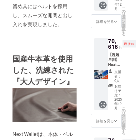
体2個
す！ 本
だけま
年12
+ショル
留め具にはベルトを採用
体は以
す。 ・
こ
月
ダーベ
下の3色
の
オレン
リ
し、スムーズな開閉と出し
ルト2
から好
タ
ジブラ
ー
本) 通常
きな色
ン
ウン ・
詳細を見る
入れを実現しました。
を
販売価
をお選
選
ブルー
択
格 本体
びいた
す
・ブ
る
44,440
だけま
ラック
70,
円(税込)
す。 ・
・レッ
残り10
ベルト
618
ブラッ
ド
円
3,980円
ク ・ブ
【超超
(税込)の
ルー ・
国産牛本革を使用
早割】
ところ
ホワイ
Next
を、先
ト ベル
した、洗練された
Wallet
着10
トは以
支援
栃木レ
セット
下の4色
者：
『大人デザイン』
ザー×型
限定で
から好
0人
押しク
33%OF
きな色
お届
ロコ 選
Fにて販
をお選
け予
べるカ
売させ
定：
びいた
ラー
2025
ていた
だけま
年12
セット
だきま
す。 ・
こ
月
(栃木レ
す！ 本
の
オレン
リ
ザー本
体は以
タ
ジブラ
ー
体1個
下の3色
ン
ウン ・
詳細を見る
を
+型押し
から好
選
ブルー
択
クロコ
きな色
す
・ブ
る
Next Walletは、本体・ベル
本体1個
を2点お
ラック
+ショル