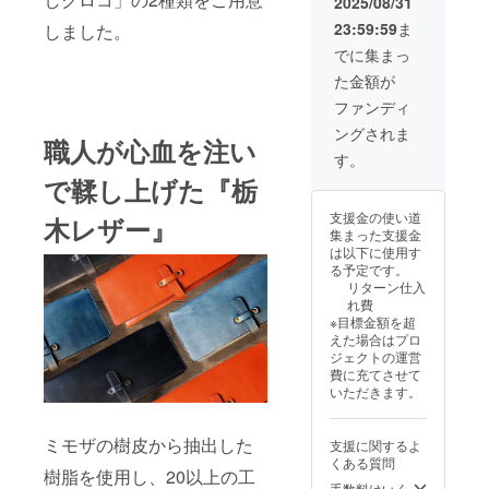
2025/08/31
Fにて販
ザー本
23:59:59
ま
しました。
売させ
体は以
ていた
下の3色
でに集まっ
だきま
から好
た金額が
す！ 本
きな色
体は以
を1点お
ファンディ
下の3色
選びい
ングされま
から好
ただけ
職人が心血を注い
きな色
ます。
す。
をお選
・ブ
で鞣し上げた『栃
びいた
ラック
だけま
・ブ
支援金の使い道
木レザー』
す。 ・
ルー ・
集まった支援金
ブラッ
オレン
は以下に使用す
ク ・ブ
ジブラ
る予定です。
ルー ・
ウン 型
リターン仕入
ホワイ
押しク
れ費
ト ベル
ロコ本
※目標金額を超
トは以
体は以
えた場合はプロ
下の4色
下の3色
ジェクトの運営
から好
から好
費に充てさせて
きな色
きな色
いただきます。
をお選
を1点お
びいた
選びい
だけま
ただけ
ミモザの樹皮から抽出した
支援に関するよ
す。 ・
ます。
くある質問
オレン
・ブ
樹脂を使用し、20以上の工
ジブラ
ラック
手数料はいく