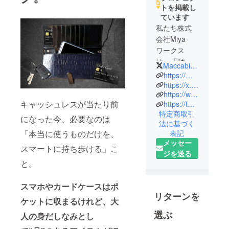
トを掲載し
ています
私たち株式
会社Miya
ワークス
は、「"あっ
MaccabiMiya2024
たらいい
https://maccabiproject.studio.site
な"を形にす
https://x.com/MaccabiMiya2024
https://www.instagram.com/maccabi_2024/
る」をコン
キャッシュレスが当たり前
https://taittsuu.com/users/maccabiproject
セプトとし
特定商取引
たMaccabi
になった今、必要なのは
法に基づく
projectを運
「本当に使うものだけを、
表記
営していま
メッセー
スマートに持ち歩ける」こ
す。
ジを送る
と。
Maccabi<
マッカビ>と
スマホやカードケースはポ
リターンを
は、バス
ケットに収まるけれど、大
ケットボー
選ぶ
人の身だしなみとし
ル用語で