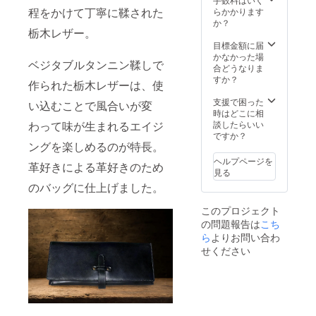
ウン ・
・ブ
程をかけて丁寧に鞣された
らかかります
ブルー
ルー ・
か？
・ブ
栃木レザー。
ホワイ
ラック
ト ベル
目標金額に届
・レッ
トは以
かなかった場
ベジタブルタンニン鞣しで
ド
下の4色
合どうなりま
から好
すか？
作られた栃木レザーは、使
きな色
を2本お
支援で困った
い込むことで風合いが変
選びい
時はどこに相
ただけ
談したらいい
わって味が生まれるエイジ
ます。
ですか？
ングを楽しめるのが特長。
・オレ
ンジブ
ヘルプページを
革好きによる革好きのため
ラウン
見る
・ブ
のバッグに仕上げました。
ルー ・
ブラッ
このプロジェクト
ク ・
の問題報告は
こち
レッド
ら
よりお問い合わ
せください