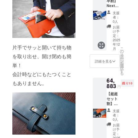
早割】
を、先
ホワイ
Next
着20個
ト ベル
Wallet
限定で
トは以
支援
型押し
30%OF
下の4色
者：
クロコ
Fにて販
から好
0人
選べる
売させ
きな色
お届
カラー
ていた
をお選
け予
(本体1
だきま
定：
びいた
個+ショ
2025
す！ 本
だけま
年12
ルダー
体は以
す。 ・
片手でサッと開いて持ち物
こ
月
ベルト1
下の3色
の
オレン
リ
本) 通常
から好
を取り出せ、開け閉めも簡
タ
ジブラ
ー
販売価
きな色
ン
ウン ・
詳細を見る
を
単！
格 本体
をお選
選
ブルー
択
53,000
びいた
す
・ブ
る
会計時などにもたつくこと
円(税込)
だけま
ラック
64,
ベルト
す。 ・
・レッ
もありません。
残り10
3,980円
883
ブラッ
ド
円
(税込)の
ク ・ブ
【超超
ところ
ルー ・
セット
を、先
ホワイ
割】
着30個
ト ベル
Next
限定で
トは以
支援
Wallet
25%OF
下の4色
者：
栃木レ
Fにて販
から好
0人
ザー 選
売させ
きな色
お届
べるカ
ていた
をお選
け予
ラー (本
だきま
定：
びいた
2025