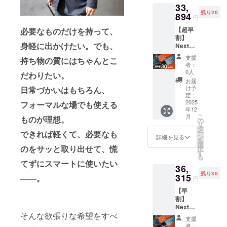
33,
ベルト
を掴んでほ
残り20
3,980円
894
円
しい。
(税込)の
【超早
必要なものだけを持って、
ところ
割】
を、先
"あったらい
身軽に出かけたい。でも、
Next
着10個
いな"を形に
Wallet
限定で
支援
持ち物の質にはちゃんとこ
栃木レ
33%OF
して需要を
者：
ザー 選
Fにて販
0人
だわりたい。
生み出すこ
べるカ
売させ
お届
とで、日本
ラー (本
ていた
け予
日常づかいはもちろん、
体1個
だきま
定：
のものづく
+ショル
2025
す！ 本
フォーマルな場でも使える
りを支える
年12
ダーベ
体は以
こ
月
ものが理想。
ルト1
職人の方々
下の3色
の
リ
本) 通常
から好
タ
など働く
ー
できれば軽くて、必要なも
販売価
きな色
ン
詳細を見る
を
人々を応援
格 本体
をお選
選
のをサッと取り出せて、慌
択
44,440
びいた
したい。
す
る
円(税込)
だけま
てずにスマートに使いたい
36,
ベルト
す。 ・
残り30
そんな想い
3,980円
315
オレン
――。
円
(税込)の
ジブラ
から、
【早
ところ
ウン ・
Maccabi
割】
を、先
ブルー
Next
着20個
projectを立
・ブ
そんな欲張りな希望をすべ
Wallet
限定で
ラック
支援
ち上げまし
栃木レ
30%OF
ベルト
者：