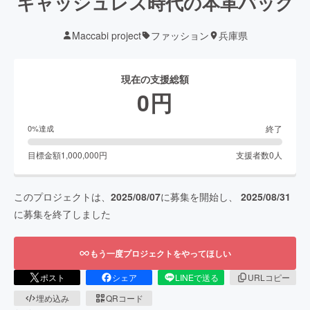
キャッシュレス時代の本革バッグ
Maccabi project
ファッション
兵庫県
現在の支援総額
0
円
終了
0
%達成
目標金額
1,000,000
円
支援者数
0
人
このプロジェクトは、
2025/08/07
に募集を開始し、
2025/08/31
に募集を終了しました
もう一度プロジェクトをやってほしい
ポスト
シェア
LINEで送る
URLコピー
埋め込み
QRコード