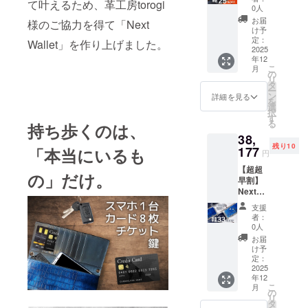
て叶えるため、革工房torogi
た。
ザー 選
Fにて販
は以下
0人
べるカ
売させ
の4色か
お届
様のご協力を得て「Next
ラー (本
ていた
ら好き
け予
体1個
だきま
定：
な色を
Wallet」を作り上げました。
+ショル
2025
Maccabi
す！ 本
お選び
年12
ダーベ
体は以
いただ
projectは、
こ
月
ルト1
下の3色
の
けま
リ
大阪市の就
本) 通常
から好
タ
す。 ・
ー
販売価
きな色
労支援型革
ン
オレン
詳細を見る
を
格 本体
をお選
選
ジブラ
工房torogi様
択
44,440
びいた
す
ウン ・
る
持ち歩くのは、
のご協力を
円(税込)
だけま
ブルー
38,
ベルト
す。 ・
・ブ
いただき、
残り10
3,980円
177
オレン
「本当にいるも
ラック
円
革職人がひ
(税込)の
ジブラ
・レッ
【超超
ところ
とつひとつ
ウン ・
ド
の」だけ。
早割】
を、先
ブルー
丁寧に手作
Next
着30個
・ブ
りしていま
Wallet
限定で
ラック
支援
型押し
25%OF
ベルト
す。
者：
クロコ
Fにて販
は以下
0人
選べる
売させ
の4色か
お届
カラー
ていた
ら好き
け予
(本体1
だきま
定：
な色を
個+ショ
2025
す！ 本
お選び
年12
ルダー
体は以
いただ
こ
月
ベルト1
下の3色
の
けま
リ
本) 通常
から好
タ
す。 ・