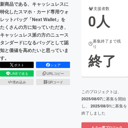
新商品である、キャッシュレスに
支援者数
まちづくり・地域活性化
特化したスマホ・カード専用ウォ
0
人
レットバッグ「Next Wallet」を
たくさんの方に知っていただき、
CAMPFIRE for Social Good
CAMPFIRE Creation
キャッシュレス派の方のニュース
CAMPFIREふるさと納税
machi-ya
コミュニティ
募集終了まで残
タンダードになるバッグとして認
り
知と価値を高めたいと思っていま
終了
す。
ポスト
シェア
LINEで送る
URLコピー
埋め込み
QRコード
このプロジェクトは、
2025/08/07
に募集を開始
し、
2025/08/31
に募集を
終了しました
もう一度プロジェク