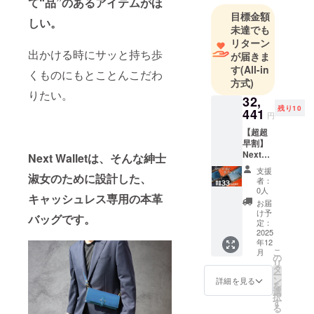
て“品”のあるアイテムがほ
「チャンス
目標金額
を掴む動
しい。
未達でも
作」を指し
リターン
ます。
出かける時にサッと持ち歩
が届きま
ビジネス
す
(All-in
くものにもとことんこだわ
シーンや
方式)
りたい。
日々の生活
32,
のなかで
残り10
441
円
ちょっとし
【超超
た不便や"こ
早割】
Next
んなものが
Next Walletは、そんな紳士
Wallet
あったらい
支援
淑女のために設計した、
栃木レ
者：
いな"と感じ
ザー 選
0人
キャッシュレス専用の本革
べるカ
るシーンに
お届
ラー (本
け予
ぴったりな
バッグです。
体1個
定：
革製品を開
+ショル
2025
年12
ダーベ
発・製作
こ
月
ルト1
の
し、ビジネ
リ
本) 通常
タ
ー
販売価
スや生活を
ン
詳細を見る
を
格 本体
選
より良くす
択
44,440
す
る
るチャンス
円(税込)