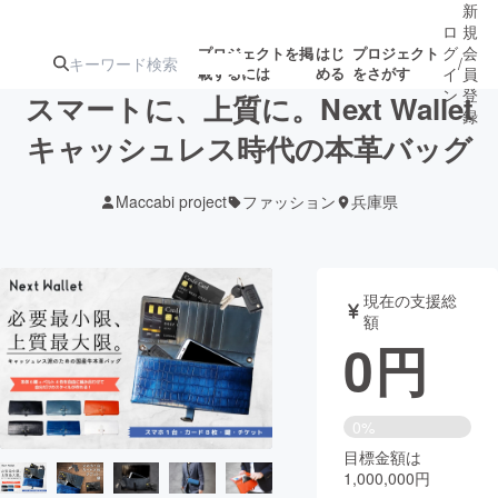
新
ロ
規
グ
会
プロジェクトを掲
はじ
プロジェクト
/
載するには
める
をさがす
イ
員
ン
登
スマートに、上質に。Next Wallet
録
キャッシュレス時代の本革バッグ
人気のプロ
注目のリ
注目の新着プロ
募集終了が近いプ
もうすぐ公開
Maccabi project
ファッション
兵庫県
ジェクト
ターン
ジェクト
ロジェクト
されます
アート・写真
音楽
現在の支援総
額
0
円
テクノロジー・ガジェット
ゲーム・サ
映像・映画
書籍・雑誌
0%
目標金額は
1,000,000円
ビジネス・起業
チャレンジ