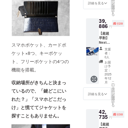
ー
販売価
きな色
ン
オレン
詳細を見る
を
格 本体
をお選
選
ジブラ
択
53,000
びいた
す
ウン ・
る
円(税込)
だけま
ブルー
39,
ベルト
す。 ・
・ブ
残り20
3,980円
886
オレン
ラック
円
(税込)の
ジブラ
・レッ
【超超
ところ
ウン ・
ド
早割】
を、先
ブルー
Next
着10個
・ブ
スマホポケット、カードポ
Wallet
限定で
ラック
支援
型押し
33%OF
ケット×8つ、キーポケッ
ベルト
者：
クロコ
Fにて販
は以下
0人
ト、フリーポケットの4つの
選べる
売させ
の4色か
お届
カラー
ていた
ら好き
け予
機能を搭載。
(本体1
だきま
定：
な色を
個+ショ
2025
す！ 本
お選び
年12
ルダー
体は以
いただ
収納場所がきちんと決まっ
こ
月
ベルト1
下の3色
の
けま
リ
本) 通常
から好
タ
す。 ・
ているので、「鍵どこにい
ー
販売価
きな色
ン
オレン
詳細を見る
を
格 本体
をお選
選
れた？」「スマホどこだっ
ジブラ
択
53,000
びいた
す
ウン ・
る
円(税込)
け」と慌ててジャケットを
だけま
ブルー
42,
ベルト
す。 ・
・ブ
探すこともありません。
残り30
3,980円
735
ブラッ
ラック
円
(税込)の
ク ・ブ
・レッ
【超超
ところ
ルー ・
ド