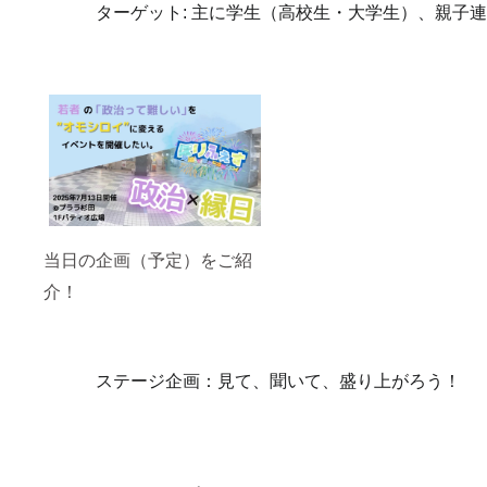
リー
ターゲット: 主に学生（高校生・大学生）、親子
8月～9
層、地
月頃 / そ
域住民
の他上
の方々
記に準
に向け
じま
て、直
す。
接メッ
セージ
を届け
たい企
業・団
体様
へ。 お
届け予
当日の企画（予定）をご紹
定: 上記
に準じ
介！
ます。
ステー
ジPRの
詳細は
別途個
別にご
ステージ企画：見て、聞いて、盛り上がろう！
連絡・
調整い
たしま
す。