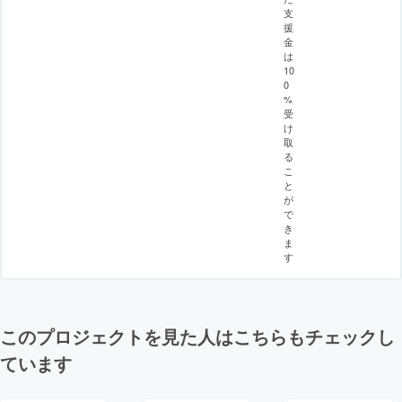
支
援
金
は
10
0
%
受
け
取
る
こ
と
が
で
き
ま
す
このプロジェクトを見た人はこちらもチェックし
ています