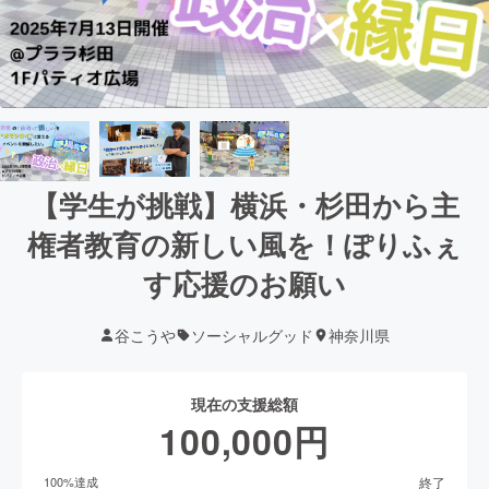
【学生が挑戦】横浜・杉田から主
権者教育の新しい風を！ぽりふぇ
す応援のお願い
谷こうや
ソーシャルグッド
神奈川県
現在の支援総額
100,000
円
終了
100
%達成