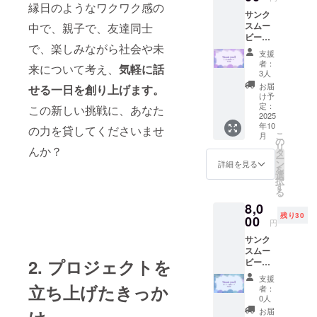
参加者
たい！
縁日のようなワクワク感の
サンク
の声な
という
スムー
中で、親子で、友達同士
どをま
温かい
ビー
とめた
お気持
で、楽しみながら社会や未
（限定
報告書
ち、
支援
公開
です。
しっか
者：
来について考え、
気軽に話
URL）
プロ
り受け
3人
イベン
ジェク
止めま
お届
せる一日を創り上げます。
ト詳細
トの成
す！ お
け予
活動報
果を共
定：
届け予
この新しい挑戦に、あなた
告書
2025
有しま
定:
年10
（PDF
す！ こ
の力を貸してくださいませ
2025年
こ
月
形式）
んなあ
の
8月頃
リ
んか？
ポリ
なたへ:
タ
ー
フェス
イベン
ン
詳細を見る
を
公式
トの成
選
択
HP（作
功を応
す
る
成予
援し、
8,0
定）に
その結
残り30
あなた
00
果を詳
円
のお名
しく知
サンク
前を
りたい
スムー
【小サ
方に！
2. プロジェクトを
ビー
イズ】
お届け
（限定
で掲載
予定: サ
支援
公開
させて
立ち上げたきっか
ンクス
者：
URL）
いただ
ムー
0人
イベン
きま
ビー：
お届