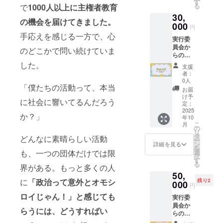
記入が
す
プロ
る
で
1000人以上に主権者教育
成予
ない場
ジェク
30,
定）に
合は
トの記
の機会を届けてきました。
あなた
000
CAMPF
録にあ
円
のお名
IREユー
なたの
手応えを感じる一方で、心
実行委
前を
ザー名
名前を
員会か
【大サ
で掲
のどこかで問い続けていま
残し、
らの感
イズ】
載、希
応援の
謝状
した。
で掲載
望され
証を形
支援
（郵
(希望者
ない場
にした
者：
送） イ
のみ。
合はそ
0人
い方
「僕たちの活動って、本当
ベント
支援時
の旨ご
に！ お
お届
詳細活
の備考
記入く
け予
届け予
に社会に響いてるんだろう
動報告
欄に掲
定：
ださ
定: HP
書
2025
載希望
い。) 当
へのお
か？」
年10
（PDF
のお名
日会場
名前掲
こ
月
形式）
前をご
の
で使え
載：
リ
ポリ
記入く
タ
る！
どんなに素晴らしい活動
2025年
ー
フェス
ださ
ン
「ポリ
詳細を見る
6月頃よ
を
公式
い。ご
も、一つの団体だけでは限
選
フェス
り（HP
択
HP（作
記入が
す
お楽し
完成
る
界がある。もっと多くの人
成予
ない場
みチ
後、最
50,
定）及
合は
ケット
低1年間
に
「政治って意外とオモシ
残り2
び当日
000
CAMPF
（1,000
掲載予
円
会場
IREユー
円相当
定） / そ
ロイじゃん！」と感じても
実行委
（予
ザー名
分）」
の他上
員会か
定）に
で掲
当日会
記に準
らうには、どうすればい
らの感
貴社・
載、希
場で実
じま
謝状
貴団体
望され