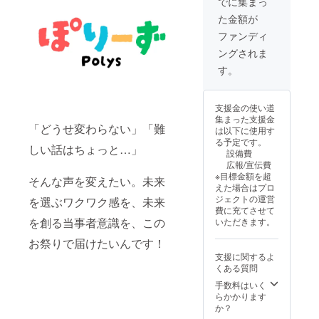
でに集まっ
なる可
テージ
調整
は？】
能性が
た金額が
にて貴
し、別
イベン
ござい
社・貴
途ご相
ト終了
ファンディ
ます。
団体の
談させ
後、実
それに
ングされま
活動紹
ていた
行委員
伴い、
介やPR
だきま
会メン
す。
本チ
を行う
す。 こ
バーと
ケット
お時間
んな企
オンラ
の利用
（約3分
業・団
インで
対象も
支援金の使い道
間）を
体様へ:
イベン
変更と
集まった支援金
ご提供
イベン
トの振
なる場
「どうせ変わらない」「難
は以下に使用す
しま
トの趣
り返り
合がご
る予定です。
す。
旨にご
しい話はちょっと…」
や、主
ざいま
設備費
【重
賛同い
権者教
すの
広報/宣伝費
要】PR
ただ
育に関
で、予
※目標金額を超
内容に
そんな声を変えたい。未来
き、若
する意
めご了
えた場合はプロ
つきま
者支援
見交換
承くだ
ジェクトの運営
を選ぶワクワク感を、未来
して
や地域
ができ
さい。
費に充てさせて
は、イ
活性
る交流
詳細は
を創る当事者意識を、この
いただきます。
ベント
化、主
会にご
当日会
の趣旨
権者教
招待し
場にて
お祭りで届けたいんです！
および
育推進
ます
ご案内
支援に関するよ
政治的
に貢献
（2025
いたし
くある質問
中立性
したい
年8月～
ます。
に配慮
とお考
手数料はいく
9月頃開
こんな
し、事
えの企
らかかります
催予
あなた
前に実
業・団
か？
定、日
へ: イベ
行委員
体様
程別途