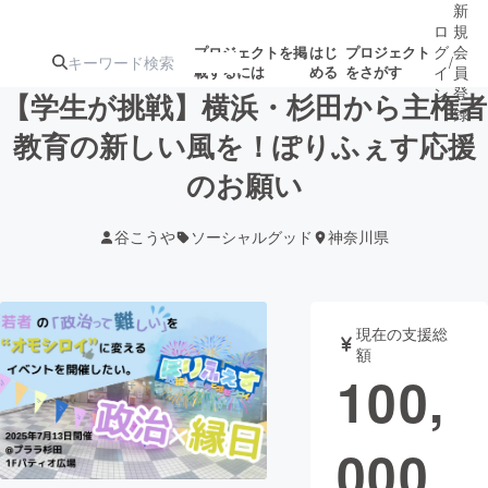
新
ロ
規
グ
会
プロジェクトを掲
はじ
プロジェクト
/
載するには
める
をさがす
イ
員
ン
登
【学生が挑戦】横浜・杉田から主権者
録
教育の新しい風を！ぽりふぇす応援
のお願い
人気のプロ
注目のリ
注目の新着プロ
募集終了が近いプ
もうすぐ公開
ジェクト
ターン
ジェクト
ロジェクト
されます
谷こうや
ソーシャルグッド
神奈川県
アート・写真
音楽
現在の支援総
テクノロジー・ガジェット
ゲーム・サ
額
100,
映像・映画
書籍・雑誌
000
ビジネス・起業
チャレンジ