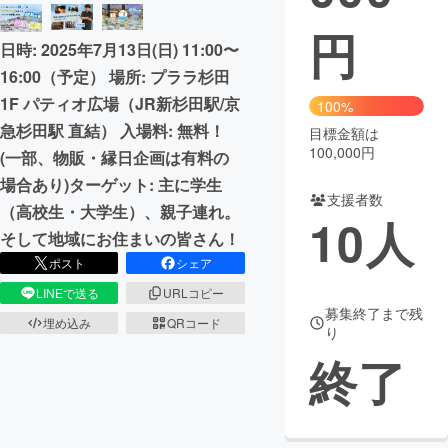
円
まちづくり・地域活性化
日時: 2025年7月13日(日) 11:00〜
16:00（予定） 場所: プララ杉田
CAMPFIRE for Social Good
CAMPFIRE Creation
1F パティオ広場（JR新杉田駅/京
100%
CAMPFIREふるさと納税
machi-ya
コミュニティ
急杉田駅 直結） 入場料: 無料！
目標金額は
100,000円
(一部、物販・縁日企画は有料の
場合あり)ターゲット: 主に学生
支援者数
（高校生・大学生）、親子連れ。
10
人
そして地域にお住まいの皆さん！
ポスト
シェア
LINEで送る
URLコピー
募集終了まで残
埋め込み
QRコード
り
終了