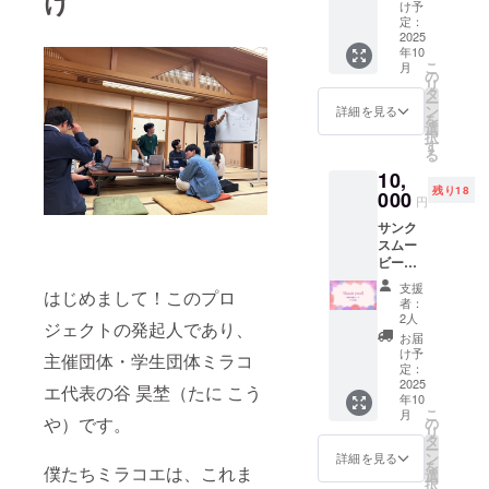
け
ト詳細
す。(希
2025年
け予
活動報
望者の
定：
8月頃 /
告書
2025
み。支
活動報
年10
（PDF
援時の
告書：
こ
月
形式）
備考欄
の
2025年
リ
ポリ
に掲載
タ
10月頃
ー
フェス
希望の
ン
詳細を見る
を
公式
お名前
選
択
HP（作
をご記
す
る
成予
入くだ
10,
定）に
さい。
残り18
あなた
000
ご記入
円
のお名
がない
サンク
前を
場合は
スムー
【中サ
CAMPF
ビー
イズ】
IREユー
（限定
で掲載
ザー名
支援
はじめまして！このプロ
公開
(希望者
で掲
者：
URL）
のみ。
載、希
2人
ジェクトの発起人であり、
イベン
支援時
望され
お届
ト詳細
の備考
ない場
け予
主催団体・学生団体ミラコ
活動報
欄に掲
定：
合はそ
告書
2025
載希望
の旨ご
エ代表の谷 昊埜（たに こう
年10
（PDF
のお名
記入く
こ
月
形式）
や）です。
前をご
の
ださ
リ
ポリ
記入く
タ
い。) こ
ー
フェス
ださ
ン
んなあ
詳細を見る
を
僕たちミラコエは、これま
公式
い。ご
選
なたへ:
択
HP（作