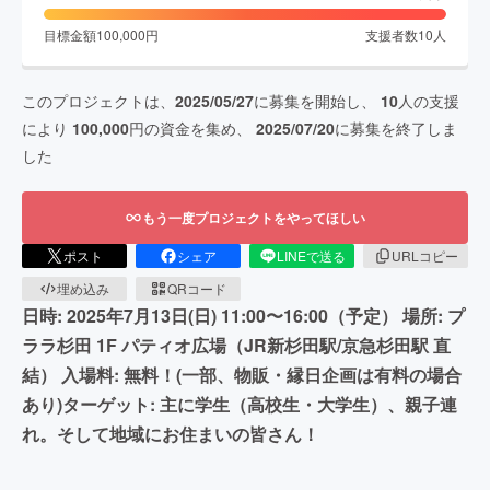
目標金額
100,000
円
支援者数
10
人
このプロジェクトは、
2025/05/27
に募集を開始し、
10
人の支援
により
100,000
円の資金を集め、
2025/07/20
に募集を終了しま
した
もう一度プロジェクトをやってほしい
ポスト
シェア
LINEで送る
URLコピー
埋め込み
QRコード
日時: 2025年7月13日(日) 11:00〜16:00（予定） 場所: プ
ララ杉田 1F パティオ広場（JR新杉田駅/京急杉田駅 直
結） 入場料: 無料！(一部、物販・縁日企画は有料の場合
あり)ターゲット: 主に学生（高校生・大学生）、親子連
れ。そして地域にお住まいの皆さん！