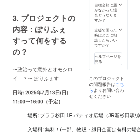
ント当
会と調
へ。 お
目標金額に届
調
日に会
整させ
届け予
かなかった場
整）。
場へ来
ていた
定: 感謝
合どうなりま
こんな
3. プロジェクトの
て、お
だきま
状：
すか？
あなた
得に
す。ス
2025年
へ: 「ぽ
「ぽり
内容：ぽりふぇ
テージ
8月頃 /
支援で困った
りふぇ
ふぇ
のタイ
ロゴ掲
時はどこに相
す」を
す」を
すって何をする
ムテー
載：
談したらいい
全力で
満喫し
ブル上
2025年
ですか？
応援し
たい方
の時間
の？
6月頃よ
たい！
にオス
帯につ
り
実行委
スメ！
ヘルプページを
いて
（HP）
員会の
お届け
見る
は、実
、イベ
想いに
予定: お
〜政治って意外とオモシロ
行委員
ント当
共感
楽しみ
会と協
日（会
し、直
チケッ
イ！？〜 ぽりふぇす
このプロジェクト
議の
場） / 活
接交流
ト：イ
の問題報告は
上、決
こち
動報告
もして
ベント
定いた
書：
ら
よりお問い合わ
みたい
当日会
日時: 2025年7月13日(日)
しま
2025年
という
せください
場にて
す。 こ
10月頃
熱いあ
お渡し /
11:00〜16:00（予定）
んな企
なた
その他
業・団
へ！ お
上記に
体様へ:
届け予
準じま
場所: プララ杉田 1F パティオ広場（JR新杉田駅/
イベン
定: オン
す。
トに来
ライン
場するZ
入場料: 無料！(一部、物販・縁日企画は有料の場合
交流
世代や
会：
ファミ
2025年