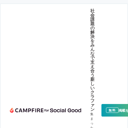
社
会
課
題
の
解
決
を
み
ん
な
で
支
え
合
う
新
し
い
ク
ラ
フ
ァ
ン
掲載
無料
集
ま
っ
た