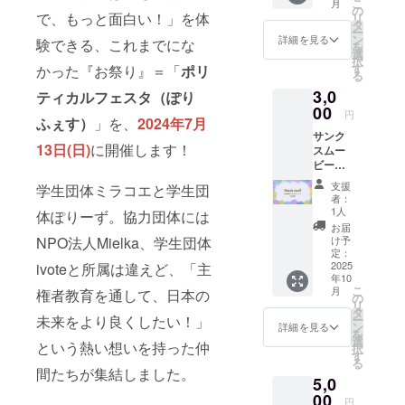
こ
月
URLに
の
で、もっと面白い！」を体
リ
てお届
タ
ー
け） イ
ン
詳細を見る
験できる、これまでにな
を
ベント
選
択
にかけ
す
かった『お祭り』＝「
ポリ
る
る想い
3,0
や準備
ティカルフェスタ（ぽり
風景の
00
円
ふぇす）
」を、
2024年7月
一部を
サンク
盛り込
13日(日)
に開催します！
スムー
んだ、
ビー
ここで
（限定
しか見
支援
学生団体ミラコエと学生団
公開
られな
者：
URL）
い特別
1人
体ぽりーず。協力団体には
イベン
な動画
お届
ト詳細
メッ
け予
NPO法人Mielka、学生団体
活動報
セージ
定：
告書
2025
ivoteと所属は違えど、「主
です！
年10
（PDF
こんな
こ
月
権者教育を通して、日本の
形式）
あなた
の
リ
当日の
へ: まず
タ
ー
未来をより良くしたい！」
イベン
は気持
ン
詳細を見る
を
トの様
ちで
選
という熱い想いを持った仲
択
子、ご
「ぽり
す
る
支援金
ふぇ
間たちが集結しました。
5,0
の使途
す」を
概要、
00
応援し
円