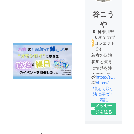
谷こう
や
神奈川県
初めてのプ
ロジェクト
です
若者の政治
参加と教育
に情熱を注
ぐSFC1年生
https://self-produce-koya.vercel.app/
「若者の政
https://miracoe.org/
治離れを解
特定商取引
法に基づく
決したい」
表記
という思い
メッセー
から「ミラ
ジを送る
コエ」を設
立し、国会
議員登壇の
「ミライ選