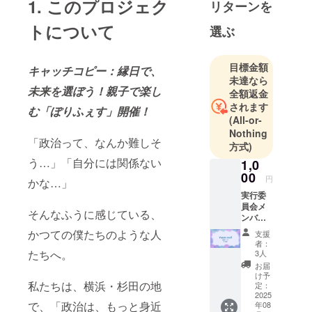
1. このプロジェク
リターンを
挙」を300名
トについて
選ぶ
規模で開
催。TBS京
都、Yahoo
目標金額
キャッチコピー：縁日で、
Newsにも取
未達なら
未来を選ぼう！親子で楽し
り上げられ
全額返金
されます
る
む「ぽりふぇす」開催！
(All-or-
スキーでは
Nothing
全日本選手
「政治って、なんか難しそ
方式)
権出場、
う…」「自分には関係ない
1,0
ワールド
00
円
かな…」
ジュニアツ
実行委
アー2位の実
員会メ
そんなふうに感じている、
績を持つ
ンバー
からの
かつての僕たちのような人
支援
心を込
者：
めたサ
たちへ。
3人
ンクス
お届
ムー
け予
ビー
私たちは、横浜・杉田の地
定：
（限定
2025
で、「政治は、もっと身近
年08
公開