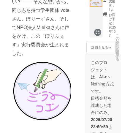
い？
—— そんな想いから、
施予定
す。
支援
（郵
ロゴを
ない場
の縁日
者：
送） イ
【中サ
同じ志を持つ学生団体ivote
合はそ
1人
企画
ベント
イズ】
の旨ご
（一部
お届
さん、ぽりーずさん、そし
詳細活
で掲載
記入く
け予
有料の
動報告
させて
定：
ださ
もの）
てNPO法人Mielkaさんに声
書
2025
いただ
い。)
や、実
年10
（PDF
きま
「ポリ
行委員
をかけ、この「ぽりふぇ
こ
月
形式）
す。
の
フェス
会が指
リ
ポリ
【注
タ
お楽し
定する
す」実行委員会が生まれま
ー
フェス
記】HP
ン
みチ
詳細を見る
物販
を
公式
はイベ
選
した。
ケット
ブース
択
HP（作
ント終
す
（1,000
でご利
る
成予
了後、
円相当
このプロ
用いた
定）及
最低1年
分）」
だける
ジェクト
び当日
間掲載
実行委
チケッ
会場
予定で
員会メ
は、All-or-
トで
（予
す。会
ンバー
す。
Nothing方式
定）に
場での
とのオ
【重
貴社・
ロゴ掲
ンライ
です。
要】当
貴団体
載場
ン交流
日実施
目標金額を
ロゴを
所・方
会参加
する企
【中サ
法につ
権（希
達成した場
画や出
イズ】
いて
望者の
店内容
合にのみ、
で掲載
は、会
み）
は、準
イベン
場レイ
【オン
2025/07/20
備状況
ト当
アウト
ライン
により
23:59:59
ま
日、メ
等と合
交流会
変更と
インス
わせて
と