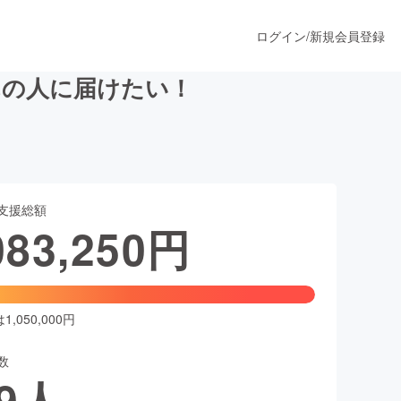
ログイン
/
新規会員登録
んの人に届けたい！
うすぐ公開されます
支援総額
プロダクト
083,250
円
ファッション
スポーツ
,050,000円
数
ア
ソーシャルグッド
9
人