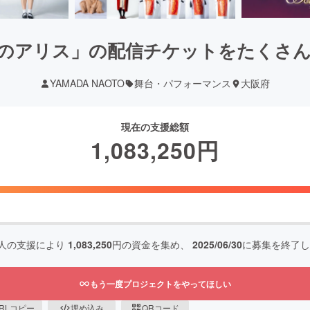
のアリス」の配信チケットをたくさ
YAMADA NAOTO
舞台・パフォーマンス
大阪府
現在の支援総額
1,083,250
円
人の支援により
1,083,250
円の資金を集め、
2025/06/30
に募集を終了し
もう一度プロジェクトをやってほしい
RLコピー
埋め込み
QRコード