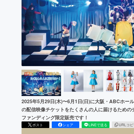
まちづくり・地域活性化
2025年5月29日(木)〜6月1日(日)に大阪・AB
の配信映像チケットをたくさんの人に届けるための
ファンディング限定販売です！
ポスト
シェア
LINEで送る
URLコ