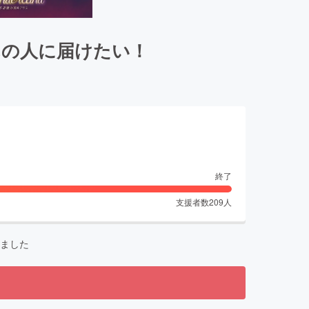
んの人に届けたい！
終了
支援者数
209
人
ました