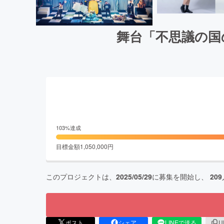
舞台「不思議の国
103
%達成
目標金額
1,050,000
円
このプロジェクトは、
2025/05/29
に募集を開始し、
209
ポスト
シェア
LINEで送る
U