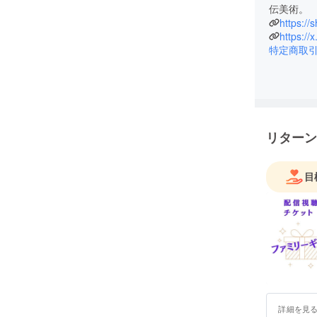
https://
https:/
特定商取
リターン
目
詳細を見