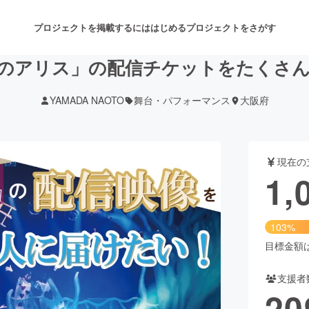
プロジェクトを掲載するには
はじめる
プロジェクトをさがす
のアリス」の配信チケットをたくさ
YAMADA NAOTO
舞台・パフォーマンス
大阪府
注目のリターン
注目の新着プロジェクト
募集終了が近いプロジェクト
も
現在の
音楽
舞台・パフォーマンス
1,
ゲーム・サービス開発
フード・飲食店
103%
書籍・雑誌出版
アニメ・漫画
目標金額は1
支援者
チャレンジ
ビューティー・ヘルスケ
20