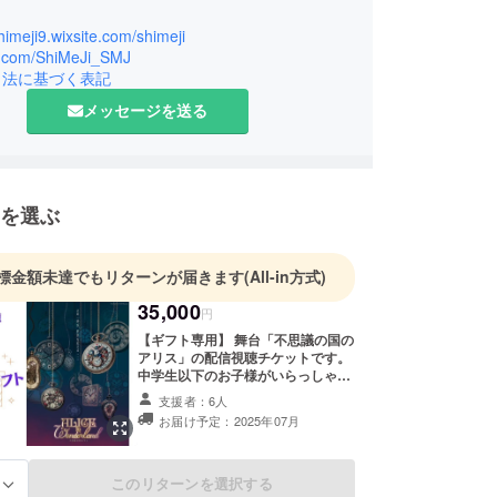
shimeji9.wixsite.com/shimeji
/x.com/ShiMeJi_SMJ
引法に基づく表記
メッセージを送る
を選ぶ
標金額未達でもリターンが届きます
(All-in方式)
35,000
円
【ギフト専用】 舞台「不思議の国の
アリス」の配信視聴チケットです。
中学生以下のお子様がいらっしゃる
ファミリー世帯へギフトをさせてい
支援者：6人
ただきます。 1つの支援につき10世
お届け予定：2025年07月
帯にギフトさせていただきます。 ※
ギフト先は主に公演のお子様チケッ
トを購入してくださったご家庭に送
らせていただきます。 ※ご希望のギ
このリターンを選択する
る