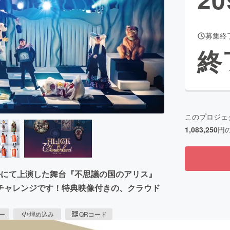
募集終
CAMPFIRE for Social Good
CAMPFIRE Creation
終
CAMPFIREふるさと納税
machi-ya
コミュニティ
このプロジェ
1,083,250
円
Cホールにて上演した舞台『不思議の国のアリス』
チャレンジです！特典映像付きの、クラウド
ピー
埋め込み
QRコード