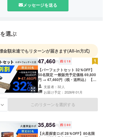
品質で魅力的な商品を提供するだけでなく、お客様
メッセージを送る
ったカスタマーサポートや迅速な配送サービスを提
とを心がけ、貿易事業を通じた社会貢献を実践して
を目指しています。
を選ぶ
標金額未達でもリターンが届きます
(All-in方式)
47,460
円
残り
18
【パーフェクトセット 32％OFF】
50名限定 一般販売予定価格 69,800
円 → 47,460円（税・送料込） 【内
容】 ■火星探査ロボ・ローバー キッ
支援者：32人
ト× 1 ローバー本体パーツ一式／AI
お届け予定：2026年01月
カメラ／デュアルコアプロセッサ／
拡張ポート / ミッションコントロー
ラーパーツ一式／ArUcoコードス
このリターンを選択する
る
テッカー など ■アルテミスウォッチ
× 1 ■専用工具セット × 1 ※デザイ
ン・仕様は変更になる可能性もござ
いますのでご了承ください。 ※皆様
35,856
円
残り
80
のご支援により量産効率が向上した
場合、正規販売価格が販売予定価格
【火星探査ロボ 28％OFF】80名限