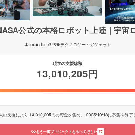
NASA公式の本格ロボット上陸｜宇宙
carpediem328
テクノロジー・ガジェット
現在の支援総額
13,010,205
円
人の支援により
13,010,205
円の資金を集め、
2025/10/18
に募集を終了
もう一度プロジェクトをやってほしい
77