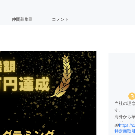
仲間募集
コメント
1
当社の理
す。
海外から
ロダクト
https://
かなもの
特定商取