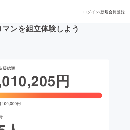
ログイン
/
新規会員登録
ロマンを組立体験しよう
うすぐ公開されます
支援総額
プロダクト
,010,205
円
ファッション
スポーツ
00,000円
数
ア
ソーシャルグッド
5
人