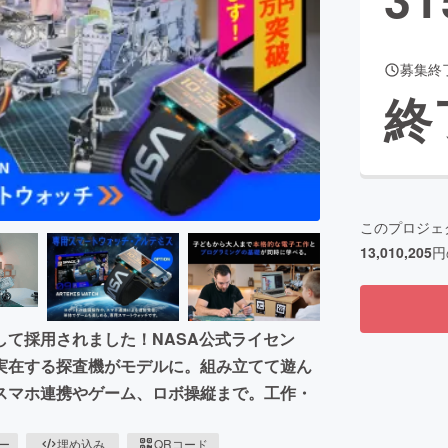
募集終
CAMPFIRE for Social Good
CAMPFIRE Creation
終
CAMPFIREふるさと納税
machi-ya
コミュニティ
このプロジェ
13,010,205
円
て採用されました！NASA公式ライセン
実在する探査機がモデルに。組み立てて遊ん
スマホ連携やゲーム、ロボ操縦まで。工作・
ピー
埋め込み
QRコード