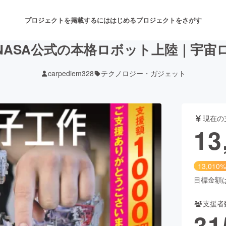
プロジェクトを掲載するには
はじめる
プロジェクトをさがす
NASA公式の本格ロボット上陸｜宇宙
carpediem328
テクノロジー・ガジェット
注目のリターン
注目の新着プロジェクト
募集終了が近いプロジェクト
も
現在の
音楽
舞台・パフォーマンス
13
ゲーム・サービス開発
フード・飲食店
13,010%
書籍・雑誌出版
アニメ・漫画
目標金額は1
支援者
チャレンジ
ビューティー・ヘルスケ
31