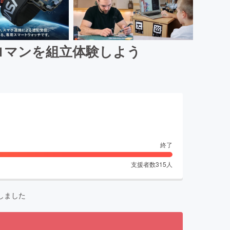
ロマンを組立体験しよう
終了
支援者数
315
人
しました