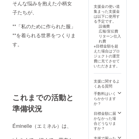
そんな悩みを抱えた小柄女
開（Éminelle独
支援金の使い道
自サイズ） • 0サ
集まった支援金
子たちが、
イズ（145cm基
は以下に使用す
準） • 1サイズ
る予定です。
（150cm基準）
**「私のために作られた服」
設備費
• 2サイズ
広報/宣伝費
（155cm基準）
**を着られる世界をつくりま
リターン仕入
※上下セットで同
れ費
す。
じサイズに統一
※目標金額を超
（例：
えた場合はプロ
Éminelle1）
ジェクトの運営
「Éminelle、つ
費に充てさせて
いに全身コーデ
いただきます。
で登場。」
「“着るだけでス
タイルが決ま
支援に関するよ
る”を、体感して
くある質問
ください。」
「小さな身体
手数料はいく
これまでの活動と
に、大人の品と
らかかります
軽さを。」
か？
準備状況
目標金額に届
かなかった場
合どうなりま
Éminelle（エミネル）は、
すか？
支援で困った