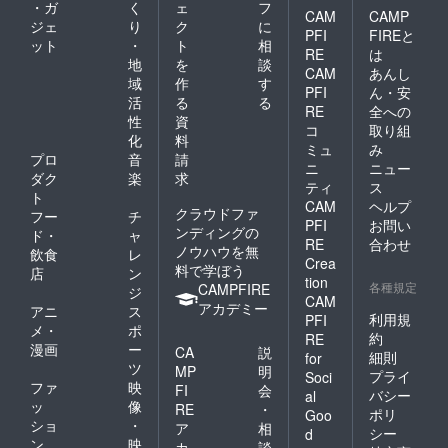
・ガ
く
ェ
フ
CAM
CAMP
ジェ
り
ク
に
PFI
FIREと
ット
・
ト
相
RE
は
地
を
談
CAM
あんし
域
作
す
PFI
ん・安
活
る
る
RE
全への
性
資
コ
取り組
化
料
ミュ
み
プロ
音
請
ニ
ニュー
ダク
楽
求
ティ
ス
ト
CAM
ヘルプ
クラウドファ
フー
チ
PFI
お問い
ンディングの
ド・
ャ
RE
合わせ
ノウハウを無
飲食
レ
Crea
料で学ぼう
店
ン
tion
各種規定
CAMPFIRE
ジ
CAM
アカデミー
アニ
ス
利用規
PFI
メ・
ポ
約
RE
漫画
ー
CA
説
細則
for
ツ
MP
明
プライ
Soci
ファ
映
FI
会
バシー
al
ッ
像
RE
・
ポリ
Goo
ショ
・
ア
相
シー
d
ン
映
カ
談