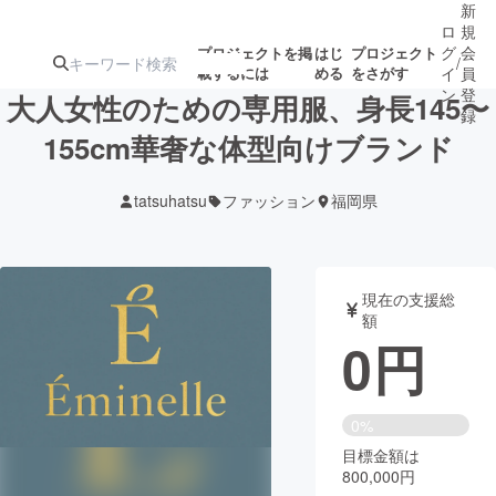
新
ロ
規
グ
会
プロジェクトを掲
はじ
プロジェクト
/
載するには
める
をさがす
イ
員
ン
登
大人女性のための専用服、身長145〜
録
155cm華奢な体型向けブランド
人気のプロ
注目のリ
注目の新着プロ
募集終了が近いプ
もうすぐ公開
tatsuhatsu
ファッション
福岡県
ジェクト
ターン
ジェクト
ロジェクト
されます
アート・写真
音楽
現在の支援総
額
0
円
テクノロジー・ガジェット
ゲーム・サ
映像・映画
書籍・雑誌
0%
目標金額は
800,000円
ビジネス・起業
チャレンジ