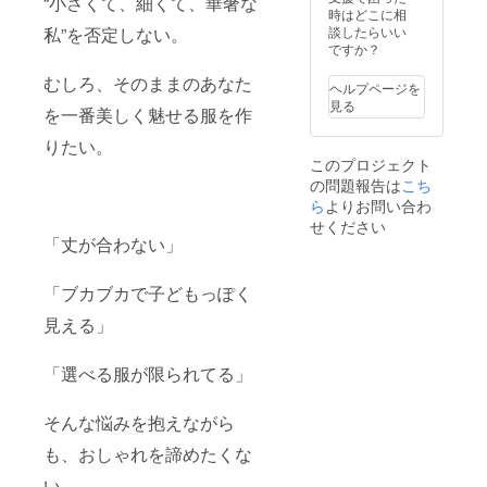
“小さくて、細くて、華奢な
時はどこに相
私”を否定しない。
談したらいい
ですか？
むしろ、そのままのあなた
ヘルプページを
見る
を一番美しく魅せる服を作
りたい。
このプロジェクト
の問題報告は
こち
ら
よりお問い合わ
せください
「丈が合わない」
「ブカブカで子どもっぽく
見える」
「選べる服が限られてる」
そんな悩みを抱えながら
も、おしゃれを諦めたくな
い。