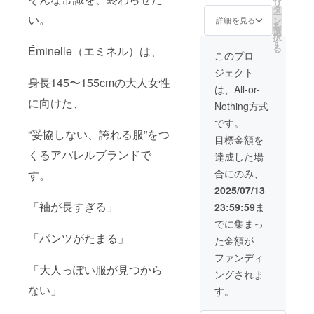
リ
タ
rib tops（白リブ
ー
い。
ン
ノースリーブ）
詳細を見る
を
選
- しなやかで品
択
す
のある肌見せ
る
Éminelle（エミネル）は、
トップス - 肩
このプロ
幅・身幅を華奢
ジェクト
体型向けに設計
身長145〜155cmの大人女性
2. Éminelle
は、All-or-
voile wide
に向けた、
Nothing方式
pants（ヴォワ
ル・ワイドパン
です。
“妥協しない、誇れる服”をつ
ツ／黒×縦ライン
目標金額を
入り） - 脚長
くるアパレルブランドで
＆体型カバーを
達成した場
両立した軽やか
合にのみ、
す。
セミワイド -
ハイウエスト×く
2025/07/13
るぶし丈で重く
「袖が長すぎる」
23:59:59
ま
ならない 3.
Éminelle sheer
でに集まっ
layer shirt（シ
「パンツがたまる」
た金額が
アーシャツ） -
抜け感と品を演
ファンディ
出する、夏のレ
「大人っぽい服が見つから
ングされま
イヤーアイテム
ない」
- 冷房・日焼け
す。
対策にも◎
⸻ サイズ展