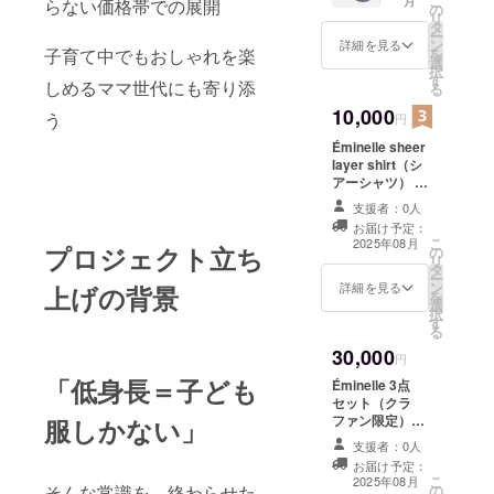
こ
らない価格帯での展開
（縦）
の
リ
28cm
タ
ー
マチ
ン
詳細を見る
子育て中でもおしゃれを楽
を
（奥
選
択
行）
す
しめるママ世代にも寄り添
る
13cm
持ち手
10,000
う
円
の長さ
Éminelle sheer
47cm
layer shirt（シ
内ポ
アーシャツ） -
ケット
抜け感と品を演
18×12c
支援者：0人
出する、夏のレ
m
お届け予定：
イヤーアイテム
こ
2025年08月
プロジェクト立ち
の
- 冷房・日焼け
リ
タ
対策にも◎
ー
ン
⸻ サイズ展
詳細を見る
上げの背景
を
選
開（Éminelle独
択
す
自サイズ） • 0サ
る
イズ（145cm基
30,000
準） • 1サイズ
円
（150cm基準）
「低身長＝子ども
Éminelle 3点
• 2サイズ
セット（クラ
（155cm基準）
ファン限定）
服しかない」
【Éminelle
支援者：0人
debut set】
お届け予定：
セット内容： 1.
こ
2025年08月
そんな常識を、終わらせた
の
Éminelle blanc