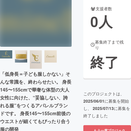
支援者数
まちづくり・地域活性化
0
人
CAMPFIRE for Social Good
CAMPFIRE Creation
CAMPFIREふるさと納税
machi-ya
コミュニティ
募集終了まで残
り
終了
「低身長＝子ども服しかない」そ
んな常識を、終わらせたい。 身長
145〜155cmで華奢な体型の大人
このプロジェクトは、
女性に向けた、“妥協しない、誇
2025/06/01
に募集を開始
れる服”をつくるアパレルブラン
し、
2025/07/13
に募集を
ドです。 身長145〜155cm前後の
終了しました
ウエストが細くてもぴったり合う
服の開発
もう一度プロジェク