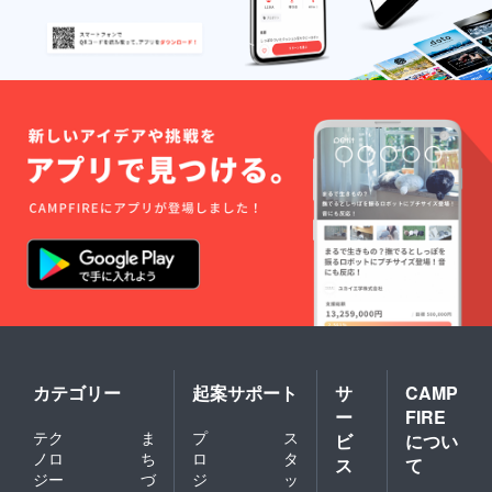
カテゴリー
起案サポート
サ
CAMP
ー
FIRE
テク
ま
プ
ス
ビ
につい
ノロ
ち
ロ
タ
ス
て
ジー
づ
ジ
ッ