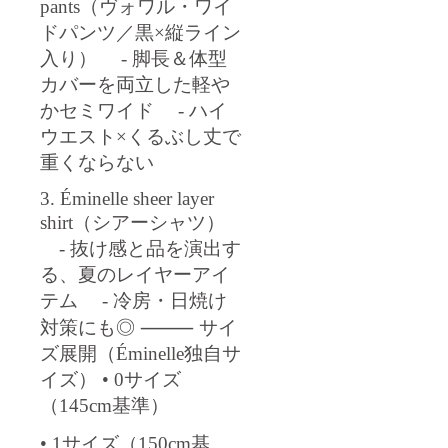
pants（ヴォワル・ワイ
ドパンツ／黒×縦ライン
入り） - 脚長＆体型
カバーを両立した軽や
かセミワイド - ハイ
ウエスト×くるぶし丈で
重くならない
3. Éminelle sheer layer
shirt（シアーシャツ）
- 抜け感と品を演出す
る、夏のレイヤーアイ
テム - 冷房・日焼け
対策にも◎ ⸻ サイ
ズ展開（Éminelle独自サ
イズ） • 0サイズ
（145cm基準）
• 1サイズ（150cm基