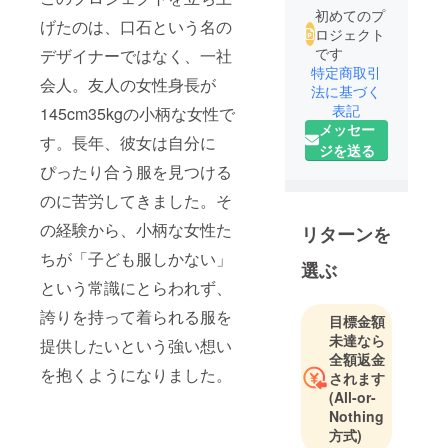
初めてのプ
げたのは、口石という名の
ロジェクト
です
デザイナーではなく、一社
特定商取引
会人。友人の女性身長が
法に基づく
表記
145cm35kgの小柄な女性で
メッセー
す。長年、彼女は自分に
ジを送る
ぴったり合う服を見つける
のに苦労してきました。そ
の経験から、小柄な女性た
リターンを
ちが「子ども服しかない」
選ぶ
という常識にとらわれず、
誇りを持って着られる服を
目標金額
未達なら
提供したいという強い想い
全額返金
を抱くようになりました。
されます
(All-or-
Nothing
方式)