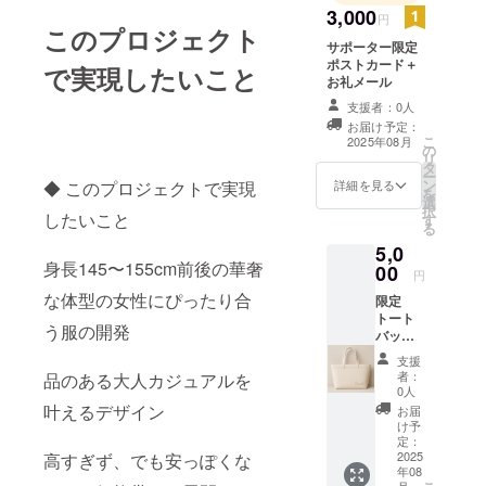
3,000
円
このプロジェクト
サポーター限定
ポストカード＋
で実現したいこと
お礼メール
支援者：0人
お届け予定：
こ
2025年08月
の
リ
タ
ー
ン
◆ このプロジェクトで実現
詳細を見る
を
選
択
したいこと
す
る
5,0
身長145〜155cm前後の華奢
00
円
な体型の女性にぴったり合
限定
トート
う服の開発
バッグ
＋特典
支援
メッ
者：
品のある大人カジュアルを
セージ
0人
横幅
叶えるデザイン
お届
（上
け予
部）
定：
44cm
2025
高すぎず、でも安っぽくな
年08
高さ
月