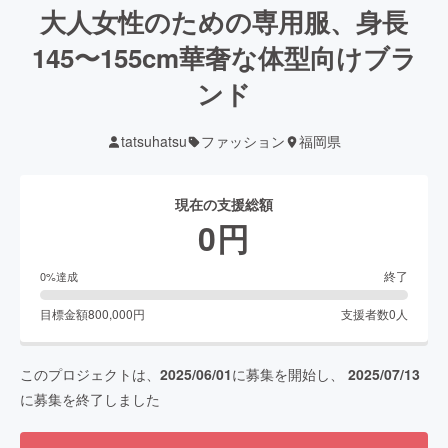
大人女性のための専用服、身長
145〜155cm華奢な体型向けブラ
ンド
tatsuhatsu
ファッション
福岡県
現在の支援総額
0
円
終了
0
%達成
目標金額
800,000
円
支援者数
0
人
このプロジェクトは、
2025/06/01
に募集を開始し、
2025/07/13
に募集を終了しました