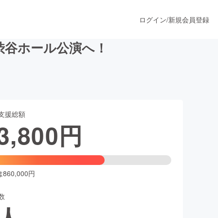
ログイン
/
新規会員登録
渋谷ホール公演へ！
うすぐ公開されます
支援総額
プロダクト
3,800
円
ファッション
スポーツ
60,000円
数
ア
ソーシャルグッド
人