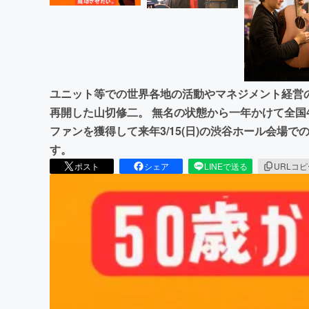
ユニット等での世界各地の活動やマネジメント経営
再開した山切修二。 無名の状態から一年かけて全国
ファンを獲得して来年3/15(日)の渋谷ホール会場
す。
ポスト
シェア
LINEで送る
URLコ