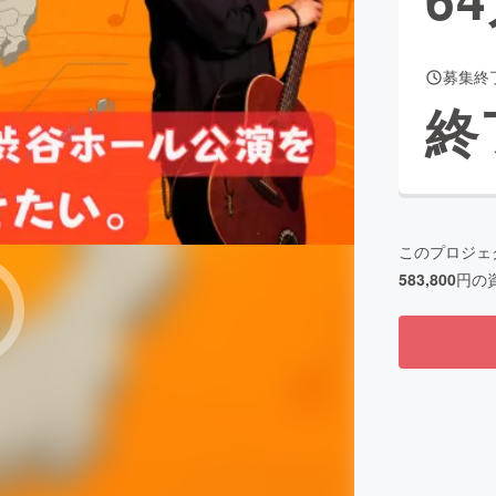
募集終
CAMPFIRE for Social Good
CAMPFIRE Creation
終
CAMPFIREふるさと納税
machi-ya
コミュニティ
このプロジェ
583,800
円の