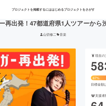
プロジェクトを掲載するには
はじめる
プロジェクトをさがす
ガー再出発！47都道府県1人ツアーから
山切修二
音楽
注目のリターン
注目の新着プロジェクト
募集終了が近いプロジェクト
も
現在の
音楽
舞台・パフォーマンス
58
ゲーム・サービス開発
フード・飲食店
67%
書籍・雑誌出版
アニメ・漫画
目標金額は8
支援者
チャレンジ
ビューティー・ヘルスケ
64