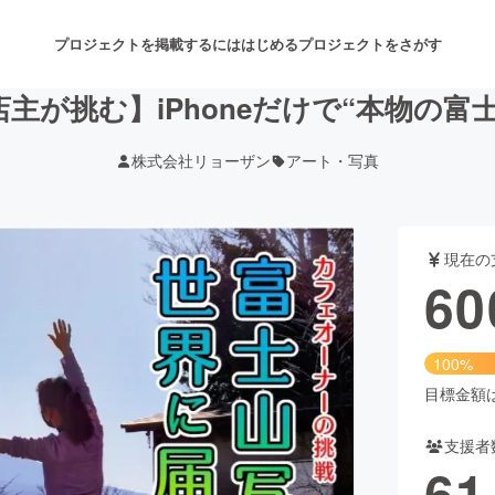
プロジェクトを掲載するには
はじめる
プロジェクトをさがす
主が挑む】iPhoneだけで“本物の富
株式会社リョーザン
アート・写真
注目のリターン
注目の新着プロジェクト
募集終了が近いプロジェクト
も
現在の
音楽
舞台・パフォーマンス
60
ゲーム・サービス開発
フード・飲食店
100%
書籍・雑誌出版
アニメ・漫画
目標金額は6
支援者
チャレンジ
ビューティー・ヘルスケ
61