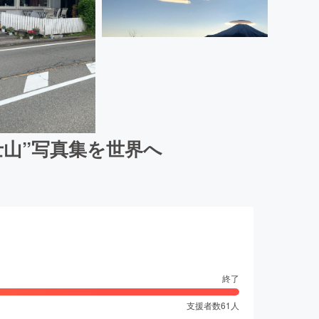
士山”写真集を世界へ
終了
支援者数
61
人