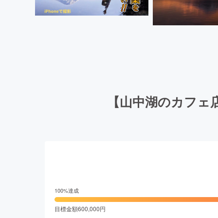
【山中湖のカフェ店
100
%達成
目標金額
600,000
円