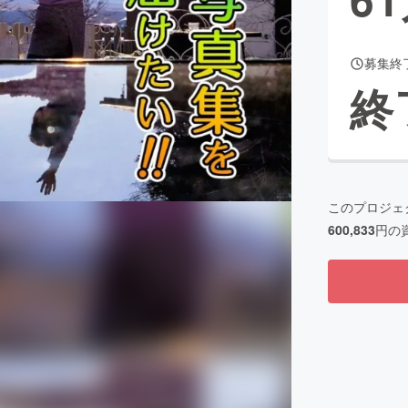
募集終
CAMPFIRE for Social Good
CAMPFIRE Creation
終
CAMPFIREふるさと納税
machi-ya
コミュニティ
このプロジェ
600,833
円の