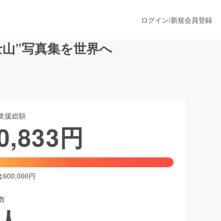
ログイン
/
新規会員登録
士山”写真集を世界へ
うすぐ公開されます
支援総額
プロダクト
0,833
円
ファッション
スポーツ
00,000円
数
ア
ソーシャルグッド
人