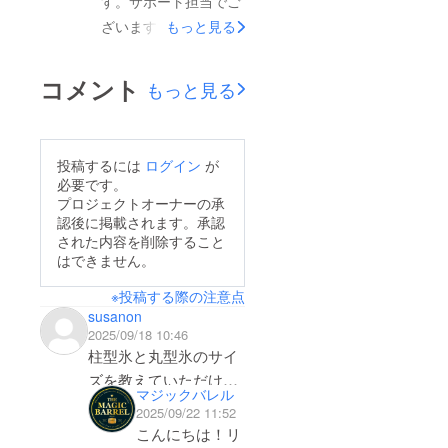
す。サポート担当でご
ロックグラスやお酒で
ざいます。この度は、
もっと見る
使い分けできるように
お問い合わせへのご返
なりました！■ サイズ
信が大変遅れてしま
アップでフィット感向
コメント
もっと見る
い、誠に申し訳ござい
上前回より少しサイズ
ません。実は、担当者
を大きくし、グラス
が体調不良により十分
に“ちょうどいい存在
投稿するには
ログイン
が
な対応ができない状況
感”に！■ シェル強化で
必要です。
が続いておりました。
プロジェクトオーナーの承
耐久性アップ本体の外
認後に掲載されます。承認
そのため、ご連絡まで
側を上部なシェル加工
された内容を削除すること
に大幅な遅れが生じて
にし、毎日使っても安
はできません。
しまいましたこと、深
心な設計に！正直な
※投稿する際の注意点
くお詫び申し上げま
話…すでに第1弾を
susanon
す。現在は、新たなサ
持っている方ならわか
2025/09/18 10:46
ポート担当者を補充
柱型氷と丸型氷のサイ
ると思いますが、「透
し、順次ご返信を進め
ズを教えていただけま
明氷があるだけで、家
マジックバレル
ております。恐れ入り
すでしょうか？
飲みの満足度って一段
2025/09/22 11:52
ますが、お返事までに
上がる」んですよね。
こんにちは！リ