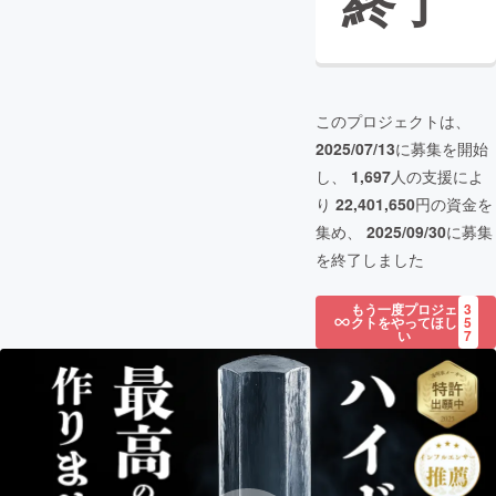
終了
このプロジェクトは、
2025/07/13
に募集を開始
し、
1,697
人の支援によ
り
22,401,650
円の資金を
集め、
2025/09/30
に募集
を終了しました
もう一度プロジェ
3
クトをやってほし
5
い
7