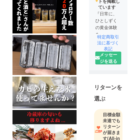
トを掲載し
ています
『日常に、
ひとしずく
の黄金体験
を。』
特定商取引
MAGIC
法に基づく
BARRELは、
表記
メッセー
一杯の酒
ジを送る
を“自分の手
で作る楽し
さ”を届ける
ブランドで
リターンを
す。
ウイスキー
選ぶ
を樽で育て
てみる。
目標金額
氷を選び、
未達でも
グラスに落
リターン
とす。
が届きま
煙をまとわ
す
(All-in