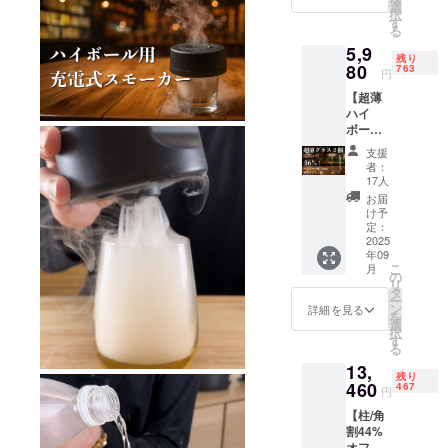
氷を作
選
択
れま
す
る
す。
5,9
残り
80
763
円
【超薄
ハイ
ボール
グラス2
支援
個】一
者：
般販売
17人
予定価
お届
格
け予
11,074
定：
円。
2025
年09
こ
月
の
リ
タ
ー
ン
詳細を見る
を
選
択
す
る
13,
残り
460
467
円
【柱/角
割44%
オフ】