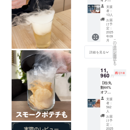
柱型氷
支援
メー
者：
カー1
13人
台、角
お届
型氷
け予
メー
定：
カー1
2025
年09
台。一
こ
月
般販売
の
リ
予定価
タ
ー
格
ン
詳細を見る
を
24,035
選
択
円
す
る
11,
残り18
960
円
【柱/丸
割44%
オフ】
柱型氷
支援
メー
者：
カー1
562
台、丸
人
型氷
お届
メー
け予
カー1
定：
2025
台、。