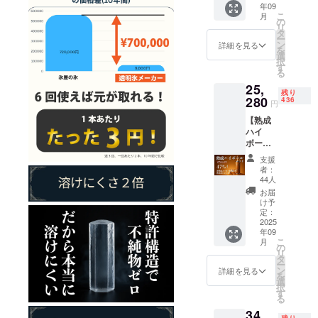
年09
型氷
ように。
こ
月
メー
の
リ
カー1
タ
ー
台。一
ン
詳細を見る
を
般販売
選
択
予定価
す
る
格
25,
28,214
残り
280
円
436
円
【熟成
ハイ
ボール
セット
支援
47%オ
者：
フ】柱
44人
型氷
お届
メー
け予
カー1
定：
台、ウ
2025
年09
イス
こ
月
キー熟
の
リ
成ボト
タ
ー
ル1本。
ン
詳細を見る
を
一般販
選
択
売予定
す
る
価格
34,
47,814