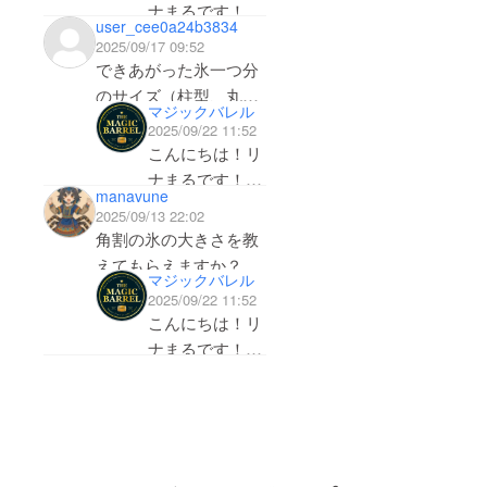
今しばらくお時間をい
ナまるです！
今回の第2弾は、第1弾
user_cee0a24b3834
ただけますと幸いで
各サイズは以下
ご購入者様にさらに楽
2025/09/17 09:52
す。ご不安、ご不快な
の通りです。
しんでいただけるよう
できあがった氷一つ分
お気持ちにさせてしま
に、・氷を“選ぶ楽し
のサイズ（柱型、丸
マジックバレル
いましたこと、重ねて
柱：80*40mm
さ”・ グラスに“ハマる
形、角形）を教えてく
2025/09/22 11:52
お詫び申し上げます。
丸：65*65mm
気持ちよさ”・ 長く使
ださい
こんにちは！リ
角：65*65mm
いただいたお問い合わ
える“安心感”この3つ
ナまるです！
せには必ず対応させて
manavune
を追加しています！！
各サイズは以下
2025/09/13 22:02
いただきますので、引
土日2日間限定5%クー
の通りです。
角割の氷の大きさを教
き続きどうぞよろしく
ポンも特別にご用意し
えてもらえますか？
お願い申し上げます。
マジックバレル
ましたので、売り切れ
柱：80*40mm
2025/09/22 11:52
る前にぜひご活用くだ
丸：65*65mm
こんにちは！リ
角：65*65mm
さいね♪https://camp-
ナまるです！
fire.jp/projects/936316
各サイズは以下
/view?
の通りです。
ctoken=4BAfoAuh8eF
ywMXD
柱：80*40mm
丸：65*65mm