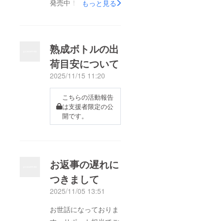
発売中！】こんにち
もっと見る
は！いつも応援ありが
とうございます。＜＜
支援額1,000万円突
熟成ボトルの出
破！＞＞透明氷メー
荷目安について
カー第2弾、支援額
2025/11/15 11:20
1,000万円突破しまし
た！！本当にありがと
こちらの活動報告
うございます！第2弾
は支援者限定の公
は、ただの改良ではな
開です。
く、“氷の楽しみ方が
増えてます”！今回は
第2弾について、ご紹
お返事の遅れに
介していきます！■
新・氷ラインナップが
つきまして
充実！・角柱バーカッ
2025/11/05 13:51
ト・丸型ゼロカット・
お世話になっておりま
多面プリズム・角型ブ