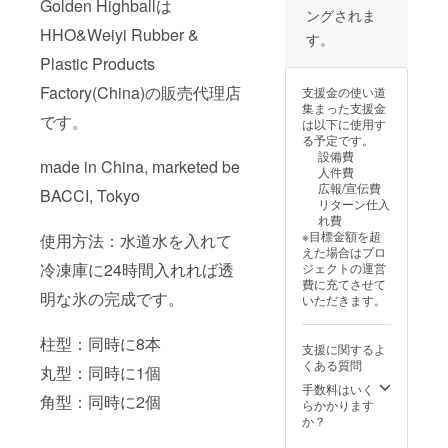
Golden Highballは
ングされま
HHO&Weiyi Rubber &
す。
Plastic Products
Factory(China)の販売代理店
支援金の使い道
集まった支援金
です。
は以下に使用す
る予定です。
設備費
made in China, marketed be
人件費
広報/宣伝費
BACCI, Tokyo
リターン仕入
れ費
※目標金額を超
使用方法：水道水を入れて
えた場合はプロ
冷凍庫に24時間入れれば透
ジェクトの運営
費に充てさせて
明な氷の完成です。
いただきます。
柱型：同時に8本
支援に関するよ
くある質問
丸型：同時に1個
手数料はいく
角型：同時に2個
らかかります
か？