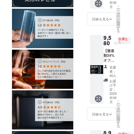
年09
一般販
こ
月
売予定
の
リ
価格
タ
ー
21,357
ン
詳細を見る
を
円
選
択
す
る
9,5
在庫な
80
し
円
【激速
割39%
オフ】
柱状氷
支援
メー
者：
カー1
40人
台。一
お届
般販売
け予
予定価
定：
格
2025
年09
15,754
こ
月
円。1台
の
リ
で8本の
タ
ー
氷を作
ン
詳細を見る
を
れま
選
択
す。
す
る
8,9