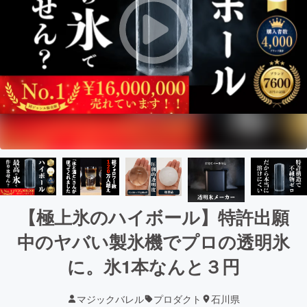
【極上氷のハイボール】特許出願
中のヤバい製氷機でプロの透明氷
に。氷1本なんと３円
マジックバレル
プロダクト
石川県