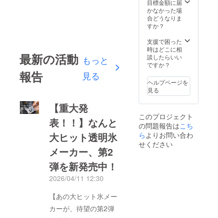
目標金額に届
かなかった場
合どうなりま
すか？
支援で困った
時はどこに相
最新の活動
談したらいい
もっと
ですか？
報告
見る
ヘルプページを
見る
【重大発
このプロジェクト
表！！】なんと
の問題報告は
こち
ら
よりお問い合わ
大ヒット透明氷
せください
メーカー、第2
弾を新発売中！
2026/04/11 12:30
【あの大ヒット氷メー
カーが、待望の第2弾