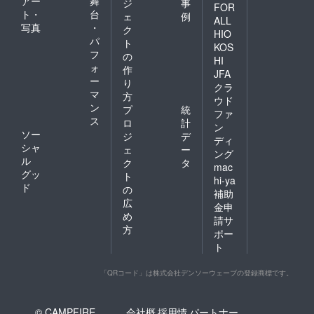
アー
舞
ジ
事
FOR
ト・
台
ェ
例
ALL
写真
・
ク
HIO
パ
ト
KOS
フ
の
HI
ォ
作
JFA
ー
り
クラ
マ
方
ウド
ン
プ
統
ファ
ス
ロ
計
ン
ソー
ジ
デ
ディ
シャ
ェ
ー
ング
ル
ク
タ
mac
グッ
ト
hi-ya
ド
の
補助
広
金申
め
請サ
方
ポー
ト
「QRコード」は株式会社デンソーウェーブの登録商標です。
© CAMPFIRE,
会社概
採用情
パートナー