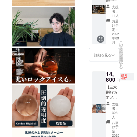
自分だけの
オフ】
支援
味がありま
熟成ボ
者：
トル2本
す。
11人
＋柱型
お届
氷メー
け予
MAGIC
カー1台
定：
＋丸型
2025
BARRELが届
年09
氷メー
けたいの
こ
月
カー1台
の
リ
は、完璧な
＋角型
タ
ー
氷メー
ン
詳細を見る
酒ではな
を
カー1台
選
択
く、一杯を
＋おつ
す
る
まみス
自分の手で
14,
モー
仕上げる楽
残り
カー1台
800
457
円
しさ。
＋ス
【三氷
モー
グラスの中
割47%
カー用
で黄金に輝
オフ】
ウッド
柱型氷
くその一杯
チップ6
支援
メー
種類。
者：
が、あなた
カー1
一般販
323
の一日を静
台、丸
売予定
人
型氷
価格
かにほどく
お届
メー
105,412
け予
特別な時間
カー1
定：
円。
2025
になります
台、角