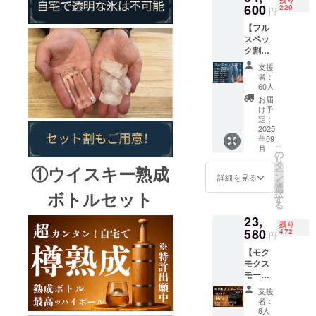
残り
円。お
600
220
円
酒その
【フル
ものは
スペッ
付属し
ク割
ませ
50%オ
ん。
支援
フ】柱
者：
型氷
60人
メー
お届
カー1
け予
台、丸
定：
型氷
2025
年09
メー
こ
月
カー1
の
リ
台、角
タ
①ウイスキー熟成
ー
型氷
ン
詳細を見る
を
メー
選
ボトルセット
択
カー1
す
る
台、熟
23,
成ボト
残り
ル1本、
580
472
円
充電式
【モク
スモー
モクス
カー1
モー
台、超
キー
薄ハイ
支援
セット
ボール
者：
46%オ
グラス2
8人