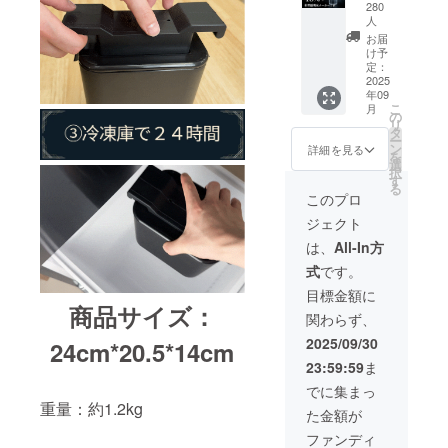
カー1
280
台。一
人
般販売
お届
予定価
け予
格
定：
2025
15,754
年09
円。1台
こ
月
で8本の
の
リ
氷を作
タ
ー
れま
ン
詳細を見る
を
す。
選
択
す
る
このプロ
ジェクト
は、
All-In方
式
です。
目標金額に
商品サイズ：
関わらず、
2025/09/30
24cm*20.5*14cm
23:59:59
ま
でに集まっ
重量：約1.2kg
た金額が
ファンディ