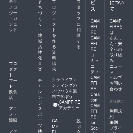
テク
ま
プ
ス
ビ
につい
ノロ
ち
ロ
タ
ス
て
ジー
づ
ジ
ッ
・ガ
く
ェ
フ
CAM
CAMP
ジェ
り
ク
に
PFI
FIREと
ット
・
ト
相
RE
は
地
を
談
CAM
あんし
域
作
す
PFI
ん・安
活
る
る
RE
全への
性
資
コ
取り組
化
料
ミュ
み
プロ
音
請
ニ
ニュー
ダク
楽
求
ティ
ス
ト
CAM
ヘルプ
クラウドファ
フー
チ
PFI
お問い
ンディングの
ド・
ャ
RE
合わせ
ノウハウを無
飲食
レ
Crea
料で学ぼう
店
ン
tion
各種規定
CAMPFIRE
ジ
CAM
アカデミー
アニ
ス
利用規
PFI
メ・
ポ
約
RE
漫画
ー
CA
説
細則
for
ツ
MP
明
プライ
Soci
ファ
映
FI
会