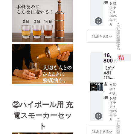
フ】柱
個。一
お届
型氷
般販売
け予
メー
予定価
定：
カー1
2025
格
年09
台、充
69,214
こ
月
電式ス
円。お
の
リ
モー
酒その
タ
ー
カー1
ものは
ン
詳細を見る
を
台。一
付属し
選
択
般販売
ませ
す
る
予定価
ん。
16,
格
残り
43,814
800
539
円
円。
【ダブ
ル割
47%オ
フ】柱
支援
状氷
者：
メー
41人
カー2
お届
台。一
②ハイボール用 充
け予
般販売
定：
予定価
2025
電スモーカーセッ
年09
格
こ
月
31,508
の
ト
リ
円。1台
タ
ー
で8本の
ン
詳細を見る
を