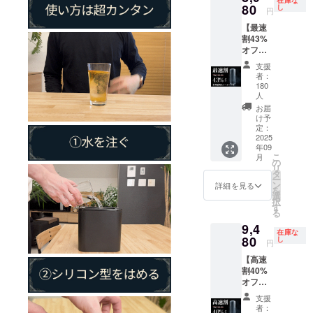
在庫な
80
し
円
【最速
割43%
オフ】
柱状氷
支援
メー
者：
カー1
180
台。一
人
般販売
お届
予定価
け予
格
定：
2025
15,754
年09
円。1台
こ
月
で8本の
の
リ
氷を作
タ
ー
れま
ン
詳細を見る
を
す。
選
択
す
る
9,4
在庫な
80
し
円
【高速
割40%
オフ】
柱状氷
支援
メー
者：