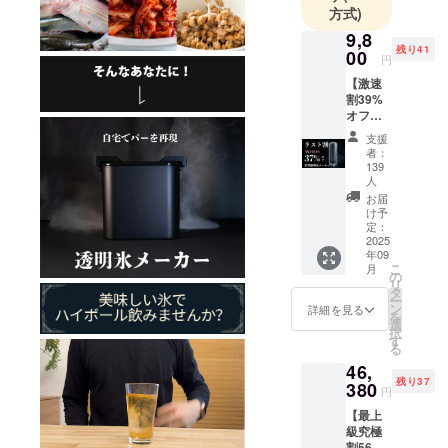
方式)
せ、香りを
加える。
9,8
残り41
00
ほんの少し
円
の手間を加
【激速
割39%
えるだけ
オフ】
で、いつも
柱状氷
支援
の一杯は少
メー
者：
カー1
しだけ特別
139
台。一
人
なものにな
般販売
お届
ります。
予定価
け予
格
定：
もちろん、
2025
15,754
それはプロ
年09
円。1台
こ
月
で8本の
の
が作るよう
リ
氷を作
タ
な完璧な一
ー
れま
ン
詳細を見る
を
杯ではない
す。
選
択
す
かもしれま
る
せん。
46,
残り37
380
けれど、自
円
分で作った
【最上
一杯には、
級究極
割56%