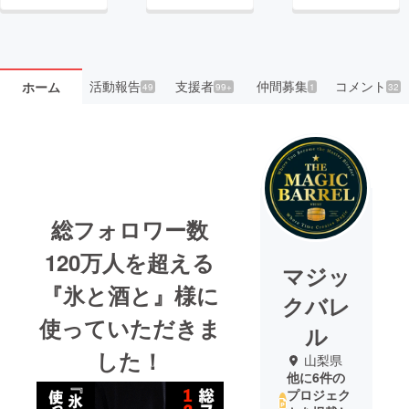
活動報告
支援者
仲間募集
コメント
ホーム
49
99+
1
32
総フォロワー数
120万人を超える
マジッ
『氷と酒と』様に
クバレ
使っていただきま
ル
した！
山梨県
他に6件の
プロジェク