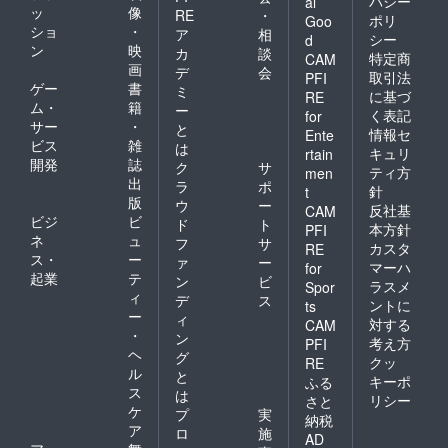
バシー
al
ッ
像
RE
・
ポリ
Goo
ショ
・
ア
相
シー
d
ン
映
カ
談
特定商
CAM
画
デ
会
取引法
PFI
ゲー
書
ミ
に基づ
RE
ム・
籍
ー
く表記
for
サー
・
と
情報セ
Ente
ビス
雑
は
キュリ
rtain
開発
誌
ク
サ
ティ方
men
出
ラ
ポ
針
t
版
ウ
ー
反社基
CAM
ビジ
ビ
ド
ト
本方針
PFI
ネ
ュ
フ
サ
カスタ
RE
ス・
ー
ァ
ー
マーハ
for
起業
テ
ン
ビ
ラスメ
Spor
ィ
デ
ス
ントに
ts
ー
ィ
対する
CAM
・
ン
考え方
PFI
ヘ
グ
クッ
RE
ル
と
キーポ
ふる
ス
は
リシー
さと
ケ
プ
実
納税
ア
ロ
施
AD