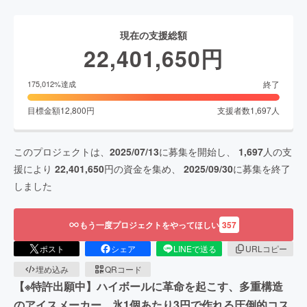
現在の支援総額
22,401,650
円
終了
175,012
%達成
目標金額
12,800
円
支援者数
1,697
人
このプロジェクトは、
2025/07/13
に募集を開始し、
1,697
人の支
援により
22,401,650
円の資金を集め、
2025/09/30
に募集を終了
しました
もう一度プロジェクトをやってほしい
357
ポスト
シェア
LINEで送る
URLコピー
埋め込み
QRコード
【※特許出願中】ハイボールに革命を起こす、多重構造
のアイスメーカー。氷1個あたり3円で作れる圧倒的コス