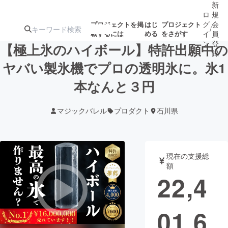
新
ロ
規
グ
会
プロジェクトを掲
はじ
プロジェクト
/
載するには
める
をさがす
イ
員
ン
登
【極上氷のハイボール】特許出願中の
録
ヤバい製氷機でプロの透明氷に。氷1
本なんと３円
人気のプロ
注目のリ
注目の新着プロ
募集終了が近いプ
もうすぐ公開
ジェクト
ターン
ジェクト
ロジェクト
されます
マジックバレル
プロダクト
石川県
アート・写真
音楽
現在の支援総
テクノロジー・ガジェット
ゲーム・サ
額
22,4
映像・映画
書籍・雑誌
01,6
ビジネス・起業
チャレンジ