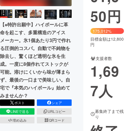
50
円
まちづくり・地域活性化
【※特許出願中】ハイボールに革
CAMPFIRE for Social Good
CAMPFIRE Creation
175,012%
命を起こす、多重構造のアイス
CAMPFIREふるさと納税
machi-ya
コミュニティ
目標金額は12,800
メーカー。氷1個あたり3円で作れ
円
る圧倒的コスパ。自動で不純物を
除去し、驚くほど透明な氷を生
支援者数
成。一度に8個作れてストックが
1,69
可能。溶けにくいから味が薄まら
ず、最後の一口まで美味しい。自
7
人
宅で『本気のハイボール』始めて
みませんか？
ポスト
シェア
募集終了まで残
LINEで送る
URLコピー
り
埋め込み
QRコード