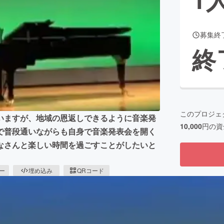
募集終
CAMPFIRE for Social Good
CAMPFIRE Creation
終
CAMPFIREふるさと納税
machi-ya
コミュニティ
このプロジェ
いますが、地域の恩返しできるように音楽発
10,000
円の資
で普段通いながらも自身で音楽発表会を開く
なさんと楽しい時間を過ごすことがしたいと
ピー
埋め込み
QRコード