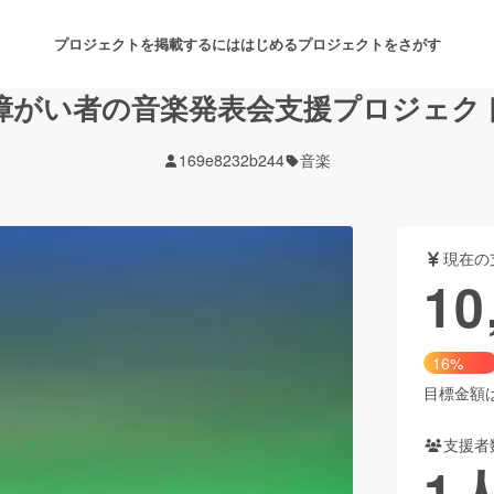
プロジェクトを掲載するには
はじめる
プロジェクトをさがす
障がい者の音楽発表会支援プロジェク
169e8232b244
音楽
注目のリターン
注目の新着プロジェクト
募集終了が近いプロジェクト
も
現在の
音楽
舞台・パフォーマンス
10
ゲーム・サービス開発
フード・飲食店
16%
書籍・雑誌出版
アニメ・漫画
目標金額は6
支援者
チャレンジ
ビューティー・ヘルスケ
1