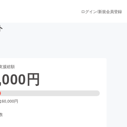
ログイン
/
新規会員登録
ト
うすぐ公開されます
支援総額
プロダクト
,000
円
ファッション
スポーツ
0,000円
数
ア
ソーシャルグッド
人