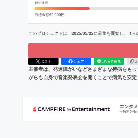
16
%達成
目標金額
60,000
円
このプロジェクトは、
2025/05/22
に募集を開始し、
1
人
ポスト
シェア
LINEで送る
U
主催者は、発達障がいなどさまざまな持病をもっ
がらも自身で音楽発表会を開くことで病気も安定
エンタメ
手数料0円