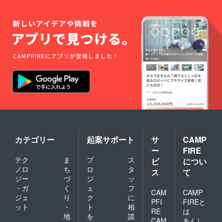
玉）○辛
川醤油
屋「こ
いくち
醤油」
（お刺
身や玉
子かけ
ご飯に
ぴった
り）
○hinom
e「甘木
絞りの
おまか
せハギ
レパッ
ク」
カテゴリー
起案サポート
サ
CAMP
■hinom
ー
FIRE
e チャ
テク
ま
プ
ス
ビ
につい
リティT
ノロ
ち
ロ
タ
シャツ
ス
て
（白）
ジー
づ
ジ
ッ
一
・ガ
く
ェ
フ
CAM
CAMP
枚 男
ジェ
り
ク
に
性サイ
PFI
FIREと
ット
・
ト
相
ズ（S・
RE
は
地
を
談
M・L・
CAM
あんし