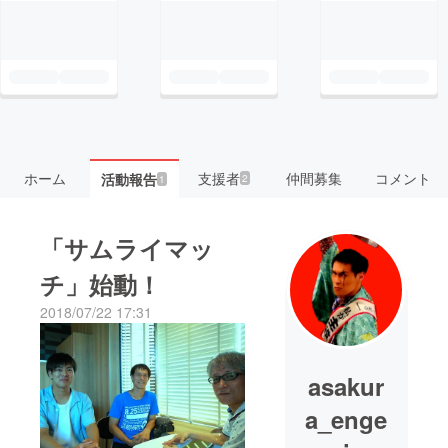
ホーム
支援者
仲間募集
コメント
活動報告
2
1
「サムライマッ
チ」始動！
2018/07/22 17:31
asakur
a_enge