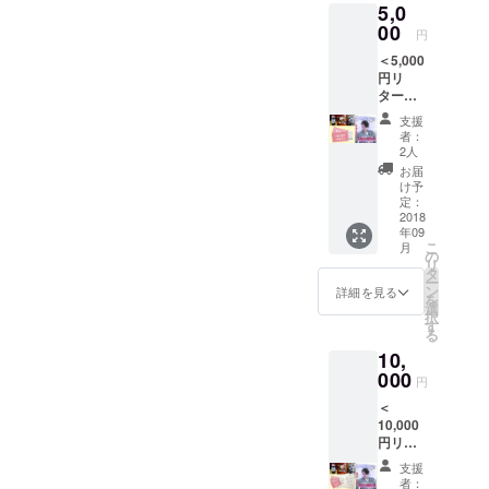
ぱいの演芸
5,0
豪雨に
祭を開きま
よって
00
円
失われ
す。
＜5,000
た美し
円リ
い朝倉
ターン
の風景
セット
が記録
支援
＞ ■映
された
者：
画「～
長編
2人
センチ
ヒュー
お届
メンタ
マンド
け予
ル
ラマ。
定：
ジャー
2018
製作：
年09
ニー～
NPO法
こ
月
朝倉幻
人博多
の
リ
燈浪
映画道
タ
ー
漫」Ｄ
場 ■10
ン
詳細を見る
を
ＶＤ1
月6日
選
択
枚。九
（土）
す
る
州北部
、7日
10,
豪雨に
（日）
よって
000
「朝倉
円
失われ
演芸
＜
た美し
祭」共
10,000
い朝倉
通チ
円リ
の風景
ケット1
ターン
が記録
枚
支援
セット
された
者：