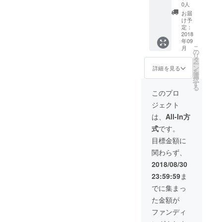
＞ ■映
長編
0人
画「～
ヒュー
■朝
お届
センチ
マンド
倉名産
け予
メンタ
ラマ。
定：
品お楽
ル
2018
製作：
しみ袋
年09
ジャー
NPO法
（小）
こ
月
ニー～
人博多
の
いろい
リ
朝倉幻
映画道
タ
ろな朝
ー
燈浪
場 ■10
ン
倉の名
詳細を見る
を
漫」Ｄ
月6日
選
産品の
択
ＶＤ1
（土）
す
中か
る
枚。九
、7日
ら、何
このプロ
州北部
（日）
が入っ
ジェクト
豪雨に
「朝倉
ている
よって
演芸
かはお
は、
All-In方
失われ
祭」共
楽し
式
です。
た美し
通チ
み！
い朝倉
ケット2
○cafe楓
目標金額に
の風景
枚
「いち
関わらず、
が記録
じくの
された
ドラ
2018/08/30
長編
■朝
イ」
23:59:59
ま
ヒュー
倉名産
（とよ
マンド
品お楽
みつひ
でに集まっ
ラマ。
しみ袋
めのド
た金額が
製作：
（中）
ライフ
NPO法
いろい
ルー
ファンディ
人博多
ろな朝
ツ）○お