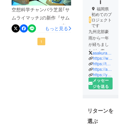
i
福岡県
空想科学チャンバラ芝居｢サ
初めてのプ
ムライマッチ｣の新作『サム
ロジェクト
です
ライマッチ003～マッチ売り
もっと見る
九州北部豪
の照準～』の稽古がいよい
雨から一年
よ来月から始まります。稽
1
が経ちまし
古の様子は後日お知らせし
たが、復興
asakura_engei
は未だ道半
ますので、お楽しみに～♪
https://www.facebook.com/asakura.engei
ばというの
https://twitter.com/asakura_engei
https://www.facebook.com/a
https://ameblo.jp/asakura-engei
が実情で
sakura.engei
https://youtu.be/3lvvDkR5DpM
す。私たち
メッセー
は、「九州
ジを送る
北部豪雨復
興応援マー
ケット・朝
倉いきいき
リターンを
ヴィレッ
選ぶ
ジ」など微
力ながらも