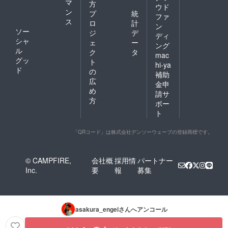
マ
方
ウド
ン
プ
統
ファ
ス
ロ
計
ン
ソー
ジ
デ
ディ
シャ
ェ
ー
ング
ル
ク
タ
mac
グッ
ト
hi-ya
ド
の
補助
広
金申
め
請サ
方
ポー
ト
「QRコード」は株式会社デンソーウェーブの登録商標です。
© CAMPFIRE,
会社概
採用情
パートナー
Inc.
要
報
募集
asakura_engei
さんへアンコール