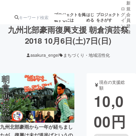
新
ロ
規
グ
会
プロジェクトを掲
はじ
プロジェクト
/
載するには
める
をさがす
イ
員
ン
登
九州北部豪雨復興支援 朝倉演芸祭
録
2018 10月6日(土)7日(日)
人気のプロ
注目のリ
注目の新着プロ
募集終了が近いプ
もうすぐ公開
asakura_engei
まちづくり・地域活性化
ジェクト
ターン
ジェクト
ロジェクト
されます
アート・写真
音楽
現在の支援総
額
10,0
テクノロジー・ガジェット
ゲーム・サ
00
円
映像・映画
書籍・雑誌
九州北部豪雨から一年が経ちまし
ビジネス・起業
チャレンジ
たが、復興は未だ道半ばというの