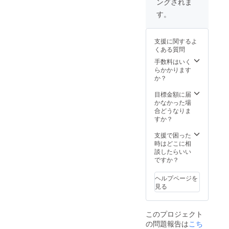
ングされま
映画道
倉の名
やまの
場 ■10
産品の
ふもと
す。
月6日
中か
さかね
（土）
ら、何
のさと
、7日
が入っ
や「筑
支援に関するよ
（日）
ている
前町特
くある質問
「朝倉
かはお
産クロ
演芸
楽し
手数料はいく
ぽちゃ
祭」共
み！
らかかります
丸～ク
通チ
○cafe楓
か？
ロダマ
ケット3
「いち
ルたっ
枚
じくの
目標金額に届
ぷり、
ドラ
かなかった場
黒糖風
イ」
合どうなりま
～」
■朝
（とよ
すか？
（飴
倉名産
みつひ
玉）○辛
品お楽
めのド
支援で困った
川醤油
しみ袋
ライフ
時はどこに相
屋「こ
（大）
ルー
談したらいい
いくち
いろい
ツ）○お
ですか？
醤油」
ろな朝
やまの
（お刺
倉の名
ふもと
身や玉
ヘルプページを
産品の
さかね
子かけ
見る
中か
のさと
ご飯に
ら、何
や「筑
ぴった
が入っ
前町特
り）
このプロジェクト
ている
産クロ
○hinom
の問題報告は
こち
かはお
ぽちゃ
e「甘木