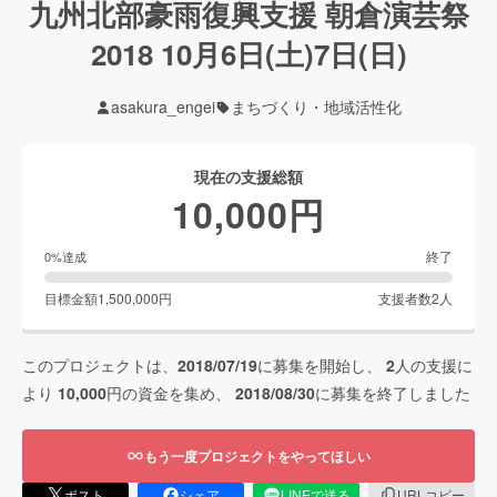
九州北部豪雨復興支援 朝倉演芸祭
2018 10月6日(土)7日(日)
asakura_engei
まちづくり・地域活性化
現在の支援総額
10,000
円
終了
0
%達成
目標金額
1,500,000
円
支援者数
2
人
このプロジェクトは、
2018/07/19
に募集を開始し、
2
人の支援に
より
10,000
円の資金を集め、
2018/08/30
に募集を終了しました
もう一度プロジェクトをやってほしい
ポスト
シェア
LINEで送る
URLコピー