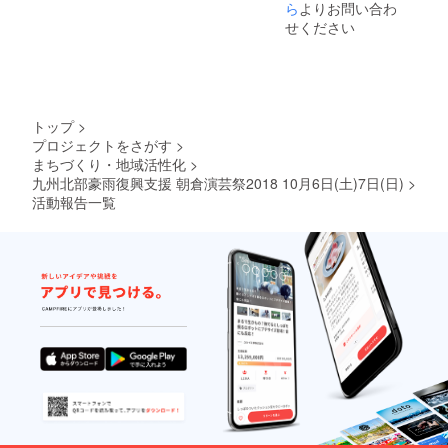
楽し
ら
よりお問い合わ
丸～ク
絞りの
み！
ロダマ
おまか
せください
○cafe楓
ルたっ
せハギ
「いち
ぷり、
レパッ
じくの
黒糖風
ク」
ドラ
～」
イ」
（飴
（とよ
玉）○辛
トップ
>
みつひ
川醤油
プロジェクトをさがす
>
めのド
屋「こ
まちづくり・地域活性化
>
ライフ
いくち
ルー
九州北部豪雨復興支援 朝倉演芸祭2018 10月6日(土)7日(日)
>
醤油」
ツ）○お
（お刺
活動報告一覧
やまの
身や玉
ふもと
子かけ
さかね
ご飯に
のさと
ぴった
や「筑
り）
前町特
○hinom
産クロ
e「甘木
ぽちゃ
絞りの
丸～ク
おまか
ロダマ
せハギ
ルたっ
レパッ
ぷり、
ク」
黒糖風
～」
（飴