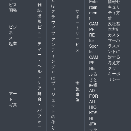
情報セ
Ente
ビス
雑
は
キュリ
rtain
開発
誌
ク
サ
ティ方
men
出
ラ
ポ
針
t
版
ウ
ー
反社基
CAM
ビジ
ビ
ド
ト
本方針
PFI
ネ
ュ
フ
サ
カスタ
RE
ス・
ー
ァ
ー
マーハ
for
起業
テ
ン
ビ
ラスメ
Spor
ィ
デ
ス
ントに
ts
ー
ィ
対する
CAM
・
ン
考え方
PFI
ヘ
グ
クッ
RE
ル
と
キーポ
ふる
ス
は
リシー
さと
ケ
プ
実
納税
ア
ロ
施
AD
アー
舞
ジ
事
FOR
ト・
台
ェ
例
ALL
写真
・
ク
HIO
パ
ト
KOS
フ
の
HI
ォ
作
JFA
ー
り
クラ