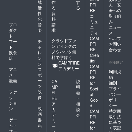
XL）
域
作
す
PFI
ん・安
女性サ
活
る
る
RE
全への
イズ
性
資
（S・
コ
取り組
化
料
M・L) *
ミュ
み
プロ
音
請
要男
ニ
ニュー
女・サ
ダク
楽
求
ティ
ス
イズ指
ト
CAM
ヘルプ
定※ご希
クラウドファ
フー
チ
PFI
お問い
望の品
ンディングの
ド・
ャ
のサイ
RE
合わせ
ノウハウを無
飲食
レ
ズを備
Crea
料で学ぼう
店
ン
考欄に
tion
各種規定
CAMPFIRE
記載し
ジ
CAM
ていた
アカデミー
アニ
ス
利用規
PFI
だきま
メ・
ポ
すよう
約
RE
漫画
ー
CA
説
お願い
細則
for
ツ
いたし
MP
明
プライ
Soci
ます。
ファ
映
FI
会
バシー
al
ッ
像
RE
・
ポリ
Goo
ショ
・
ア
相
シー
d
ン
映
カ
談
特定商
CAM
画
デ
会
取引法
PFI
ゲー
書
ミ
に基づ
RE
ム・
籍
ー
く表記
for
サー
・
と