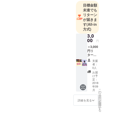
支援を続け
目標金額
ていく中
未達でも
で、関係者
リターン
が届きま
の皆さんの
す
(All-in
声を聞きま
方式)
した。それ
3,0
は「下を向
00
円
いていては
＜3,000
ダメだ。前
円リ
を向かなけ
ターン
ればいけな
セット
支援
＞ ■映
い。私たち
者：
画「～
0人
は元気で
センチ
お届
す。ぜひ朝
メンタ
け予
ル
定：
倉に来てく
ジャー
2018
ださい」
年09
ニー～
こ
月
朝倉幻
と。この言
の
リ
燈浪
タ
葉をモッ
ー
漫」Ｄ
ン
詳細を見る
を
トーに笑い
ＶＤ1
選
択
枚。九
す
と元気いっ
る
州北部