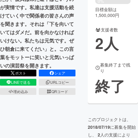
0%
が実情です。私達は支援活動を続
目標金額は
まちづくり・地域活性化
1,500,000円
けていく中で関係者の皆さんの声
を聞きます。それは「下を向いて
支援者数
CAMPFIRE for Social Good
CAMPFIRE Creation
いてはダメだ。前を向かなければ
2
人
CAMPFIREふるさと納税
machi-ya
コミュニティ
いけない。私たちは元気です。ぜ
ひ朝倉に来てくだい」と。この言
葉をモットーに笑いと元気いっぱ
募集終了まで残
いの演芸祭を開きます。
り
ポスト
シェア
終了
LINEで送る
URLコピー
埋め込み
QRコード
このプロジェクトは、
2018/07/19
に募集を開始
し、
2
人の支援により