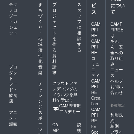
テク
ま
プ
ス
ビ
につい
ノロ
ち
ロ
タ
ス
て
ジー
づ
ジ
ッ
・ガ
く
ェ
フ
CAM
CAMP
ジェ
り
ク
に
PFI
FIREと
ット
・
ト
相
RE
は
地
を
談
CAM
あんし
域
作
す
PFI
ん・安
活
る
る
RE
全への
性
資
コ
取り組
化
料
ミュ
み
プロ
音
請
ニ
ニュー
ダク
楽
求
ティ
ス
ト
CAM
ヘルプ
クラウドファ
フー
チ
PFI
お問い
ンディングの
ド・
ャ
RE
合わせ
ノウハウを無
飲食
レ
Crea
料で学ぼう
店
ン
tion
各種規定
CAMPFIRE
ジ
CAM
アカデミー
アニ
ス
利用規
PFI
メ・
ポ
約
RE
漫画
ー
CA
説
細則
for
ツ
MP
明
プライ
Soci