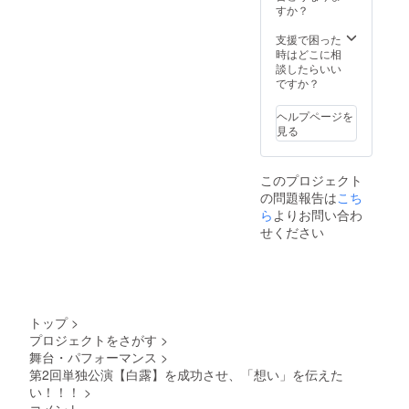
ださい。 3000円
すか？
衣装(襷等)と同
じ布地を用いた
支援で困った
品(巾着)をお渡
時はどこに相
しします！ ※柄
談したらいい
指定不可 ※サイ
ですか？
ズは
200mm×140m
ヘルプページを
mとなります。
見る
5000円 ・【8/30
まで！】 公演に
おけるエンディ
このプロジェクト
ング映像のエン
の問題報告は
こち
ドクレジットに
ら
よりお問い合わ
お名前を記載し
ます！ 企業・店
せください
舗様でロゴ・バ
ナー等での掲載
をご希望される
場合、備考欄に
てその旨をご記
載ください。共
トップ
>
有方法について
プロジェクトをさがす
>
こちらからメー
舞台・パフォーマンス
>
ルをお送りいた
第2回単独公演【白露】を成功させ、「想い」を伝えた
します。 公演終
了後、メール等
い！！！
>
にて映像データ
コメント