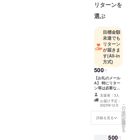
リターンを
選ぶ
目標金額
未達でも
リターン
が届きま
す
(All-in
方式)
500
円
【お礼のメール
A】 特にリター
ン等は必要な
い、という方の
支援者：3人
ためのプランに
お届け予定：
なります。サー
こ
2025年12月
の
クル員よりお礼
リ
タ
のメールを送ら
ー
ン
せていただきま
詳細を見る
を
選
す。 ※内容につ
択
す
いて、1,000円の
る
ものと差異はあ
500
りません。
円