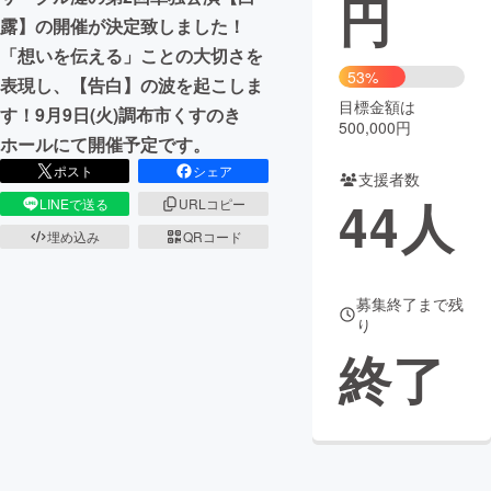
円
露】の開催が決定致しました！
まちづくり・地域活性化
「想いを伝える」ことの大切さを
53%
表現し、【告白】の波を起こしま
目標金額は
CAMPFIRE for Social Good
CAMPFIRE Creation
す！9月9日(火)調布市くすのき
500,000円
CAMPFIREふるさと納税
machi-ya
コミュニティ
ホールにて開催予定です。
ポスト
シェア
支援者数
44
人
LINEで送る
URLコピー
埋め込み
QRコード
募集終了まで残
り
終了