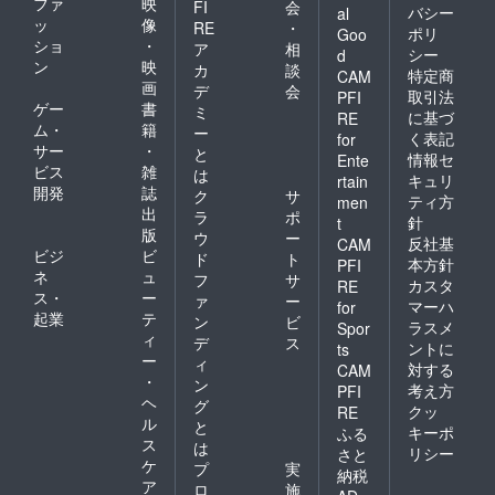
ファ
映
FI
会
バシー
al
ッ
像
RE
・
ポリ
Goo
ショ
・
ア
相
シー
d
ン
映
カ
談
特定商
CAM
画
デ
会
取引法
PFI
ゲー
書
ミ
に基づ
RE
ム・
籍
ー
く表記
for
サー
・
と
情報セ
Ente
ビス
雑
は
キュリ
rtain
開発
誌
ク
サ
ティ方
men
出
ラ
ポ
針
t
版
ウ
ー
反社基
CAM
ビジ
ビ
ド
ト
本方針
PFI
ネ
ュ
フ
サ
カスタ
RE
ス・
ー
ァ
ー
マーハ
for
起業
テ
ン
ビ
ラスメ
Spor
ィ
デ
ス
ントに
ts
ー
ィ
対する
CAM
・
ン
考え方
PFI
ヘ
グ
クッ
RE
ル
と
キーポ
ふる
ス
は
リシー
さと
ケ
プ
実
納税
ア
ロ
施