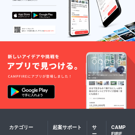
成いたします。
※デザイン等打ち
合わせのため、
ご連絡差し上げ
ることがござい
ます。備考欄に
使用可能な連絡
先を書いていた
だけますと助か
ります。 ※依頼
権の有効期間は
単独公演(9月9
日)より一年間と
なります。
カテゴリー
起案サポート
サ
CAMP
ー
FIRE