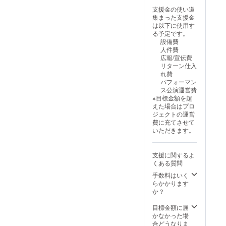
礼のメールA】
支援金の使い道
1000円 ・【お礼
集まった支援金
のメールB】 ・
は以下に使用す
2026年1月に、
る予定です。
直筆の年賀状を
設備費
お送りいたしま
人件費
す！ 宛名等ご希
広報/宣伝費
望ございました
リターン仕入
ら、備考欄にご
れ費
記入ください。
パフォーマン
・小サイズの色
ス公演運営費
紙に任意の文字
※目標金額を超
(2字まで)をお書
えた場合はプロ
きします！ 画像
ジェクトの運営
は昨年度単独公
費に充てさせて
演のサンプルで
いただきます。
す。 ※備考欄に
希望の文字をお
書きください。
支援に関するよ
・一般的なサイ
くある質問
ズの色紙に任意
の文字(2文字ま
手数料はいく
で)をお書きしま
らかかります
す！ 画像は昨年
か？
度単独公演のサ
ンプルです。 ※
目標金額に届
備考欄に希望の
かなかった場
文字をお書きく
合どうなりま