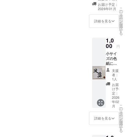
望ございました
お届け予定：
ら、備考欄にご
こ
2026年01月
の
記入ください。
リ
タ
ー
ン
詳細を見る
を
選
択
す
る
1,0
00
円
小サイ
ズの色
紙に任
意の文
支援
字(2字
者：
まで)を
1人
お書き
お届
しま
け予
す！ 画
定：
像は昨
2026
年02
年度単
こ
月
独公演
の
リ
のサン
タ
ー
プルで
ン
詳細を見る
を
す。 ※
選
択
備考欄
す
る
に希望
の文字