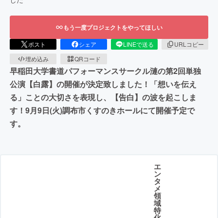
もう一度プロジェクトをやってほしい
ポスト
シェア
LINEで送る
URLコピー
埋め込み
QRコード
早稲田大学書道パフォーマンスサークル漣の第2回単独
公演【白露】の開催が決定致しました！「想いを伝え
る」ことの大切さを表現し、【告白】の波を起こしま
す！9月9日(火)調布市くすのきホールにて開催予定で
す。
エ
ン
タ
メ
領
域
特
化