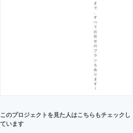
ま
で
、
す
べ
て
お
任
せ
の
プ
ラ
ン
も
あ
り
ま
す
！
このプロジェクトを見た人はこちらもチェックし
ています