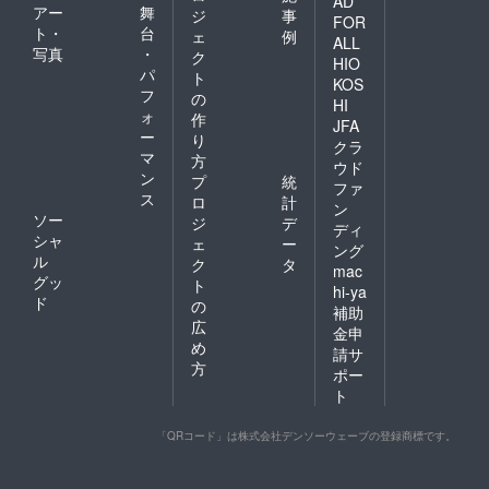
AD
アー
舞
ジ
事
FOR
ト・
台
ェ
例
ALL
写真
・
ク
HIO
パ
ト
KOS
フ
の
HI
ォ
作
JFA
ー
り
クラ
マ
方
ウド
ン
プ
統
ファ
ス
ロ
計
ン
ソー
ジ
デ
ディ
シャ
ェ
ー
ング
ル
ク
タ
mac
グッ
ト
hi-ya
ド
の
補助
広
金申
め
請サ
方
ポー
ト
「QRコード」は株式会社デンソーウェーブの登録商標です。