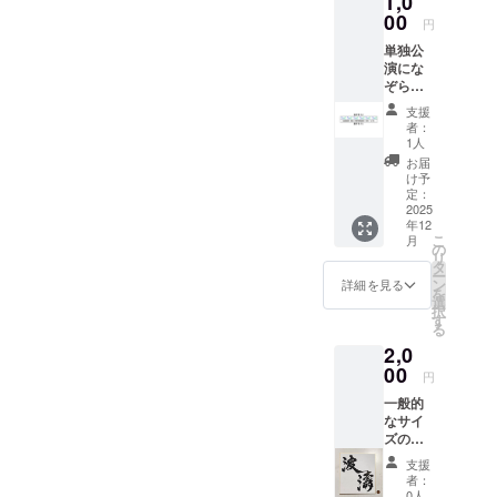
1,0
をお書
00
円
きくだ
単独公
さい。
演にな
※字の配
ぞらえ
置につ
たオリ
いて
支援
ジナル
横、斜
者：
デザイ
め等ご
1人
ンのラ
記載く
お届
バーバ
ださ
け予
ンドを
い。特
定：
お渡し
2025
に指定
年12
しま
のない
こ
月
す！ ※
場合斜
の
リ
商品仕
めとな
タ
ー
様：シ
りま
ン
詳細を見る
を
リコン
す。 ※
選
択
素材/シ
サイズ
す
る
ルク印
は
2,0
刷/厚み
136mm
2mm/外
00
×120m
円
周
mとな
一般的
202mm
りま
なサイ
す。
ズの色
紙に任
支援
意の文
者：
字(2文
0人