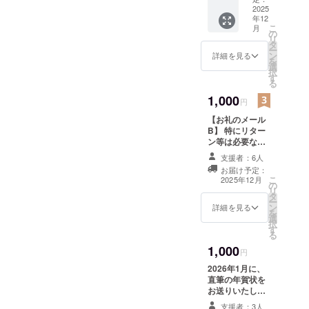
ツ：安
カーを
2025
全ピ
年12
お渡し
ン/32m
こ
月
いたし
の
m
リ
ます！
タ
A/B/Cの
ー
A・Bど
ン
中き
詳細を見る
を
ちらか
選
ら、ご
択
ご希望
す
希望の
る
の選択
ロゴを
肢を備
1,000
備考欄
円
考欄に
にご記
【お礼のメール
ご入力
載くだ
B】 特にリター
くださ
さい。
ン等は必要な
い。 ※
い、という方の
サイズ
支援者：6人
ためのプランに
は
お届け予定：
なります。サー
45mm×
こ
2025年12月
の
クル員よりお礼
45mm
リ
タ
のメールを送ら
グロス
ー
ン
せていただきま
加工と
詳細を見る
を
選
す。 ※内容につ
なりま
択
す
いて、500円の
す。
る
ものと差異はあ
1,000
りません。
円
2026年1月に、
直筆の年賀状を
お送りいたしま
す！ 宛名等ご希
支援者：3人