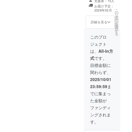
テッカー
支援者：15人
びいただけま
いただ
(45mm×45mm)
お届け予定：
す！ 備考欄にご
けます
4枚(500円プラ
こ
2026年02月
の
希望の組み合わ
と助か
ン×4)+巾着
リ
タ
せをご記載くだ
りま
(200mm×140m
ー
ン
さい。 (例：パン
す。 ※
詳細を見る
m)(3000円プラ
を
選
フレット、エン
依頼権
ン)の返礼となり
択
す
ドクレジット、
の有効
ます。また、そ
る
ステッカー×6) ※
期間は
このプロ
の場合提供時期
エンドクレジッ
単独公
は2026年2月の
ジェクト
ト、パンフレッ
演(9月9
予定となりま
トへのお名前記
日)より
は、
All-In方
す。
載は両プランの
一年間
式
です。
受付期間に準じ
となり
ます。 【対象プ
ます。
目標金額に
ラン】 500円 ・
それ以
関わらず、
(A)漣ロゴ、もし
降のご
くは(B)単独公演
依頼は
2025/10/01
ロゴをプリント
受け付
23:59:59
ま
したステッカー
けるこ
をお渡しいたし
とがで
でに集まっ
ます！ A・Bど
きませ
た金額が
ちらかご希望の
んので
選択肢を備考欄
ご注意
ファンディ
にご入力くださ
くださ
ングされま
い。 ※サイズは
い。
45mm×45mm
す。
グロス加工とな
ります。 ・【お