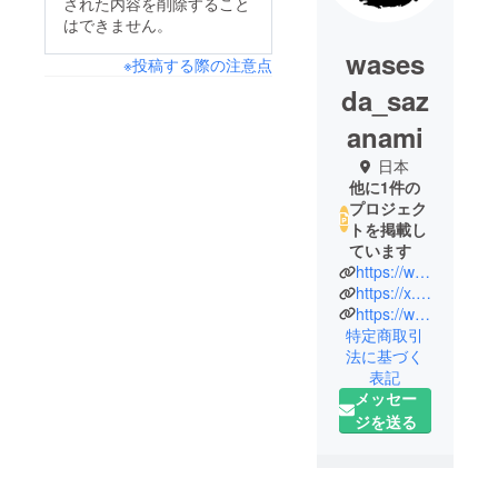
された内容を削除すること
はできません。
wases
※投稿する際の注意点
da_saz
anami
日本
他に1件の
プロジェク
トを掲載し
ています
https://www.instagram.com/waseda_sazanami/
https://x.com/waseda_sazanami
https://www.youtube.com/channel/UCQLgx_KryboqWoC2bKZnQmQ
特定商取引
法に基づく
表記
メッセー
ジを送る