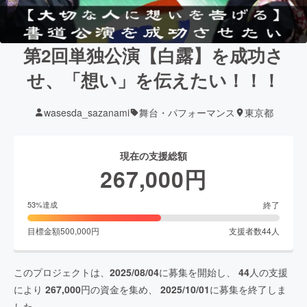
第2回単独公演【白露】を成功さ
せ、「想い」を伝えたい！！！
wasesda_sazanami
舞台・パフォーマンス
東京都
現在の支援総額
267,000
円
終了
53
%達成
目標金額
500,000
円
支援者数
44
人
このプロジェクトは、
2025/08/04
に募集を開始し、
44
人の支援
により
267,000
円の資金を集め、
2025/10/01
に募集を終了しま
した