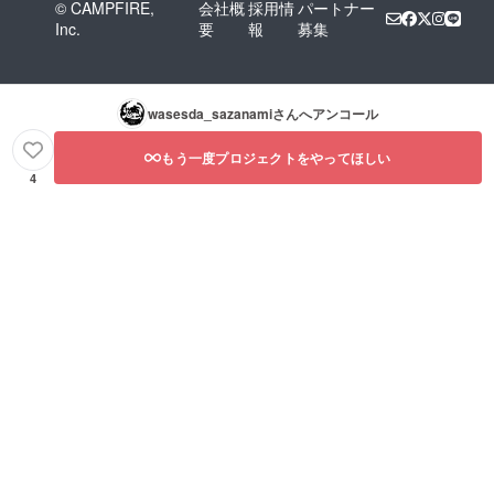
© CAMPFIRE,
会社概
採用情
パートナー
Inc.
要
報
募集
wasesda_sazanami
さんへアンコール
もう一度プロジェクトをやってほしい
4