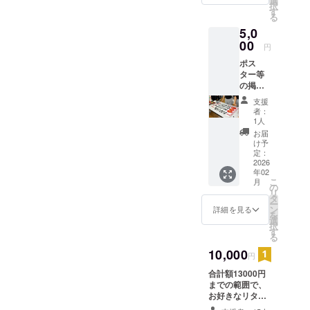
選
備考欄にてその
択
さい。 ※公共良
す
旨をご記載くだ
る
俗に著しく反す
さい。共有方法
るなど、当方が
5,0
についてこちら
不適切であると
00
からメールをお
円
判断した場合、
送りいたしま
記載をお断りす
ポス
す。 公演終了
ることがござい
ター等
後、郵送にてパ
ます。 ※制作の
の掲示
ンフレットをお
都合上、30日以
物を作
送りいたしま
支援
降にご支援いた
成いた
す。 ※備考欄に
者：
だいた方はお名
しま
1人
希望するお名前
前記載ができま
す。 ※
をお書きくださ
お届
せん。 ※30日以
デザイ
け予
い。 ※公共良俗
降にご支援いた
ン等打
定：
に著しく反する
だいた方は、ス
ち合わ
2026
など、当方が不
テッカー
年02
せのた
適切であると判
こ
月
(45mm×45mm)
め、ご
の
断した場合、記
リ
4枚(500円プラ
連絡差
タ
載をお断りする
ー
ン×4)+巾着
し上げ
ン
詳細を見る
ことがございま
を
(200mm×140m
ること
選
す。 ※制作の都
択
m)(3000円プラ
がござ
す
合上、10日以降
る
ン)の返礼となり
いま
にご支援いただ
ます。また、そ
す。備
10,000
いた方はお名前
円
の場合提供時期
考欄に
記載ができませ
は2026年2月の
合計額13000円
使用可
ん。 ※10日以降
予定となりま
までの範囲で、
能な連
にご支援いただ
す。
お好きなリター
絡先を
いた方は、ス
ン品を複数お選
書いて