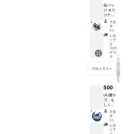
缶バッ
ジ オリ
ジナル
ロゴの
支援
缶バッ
者：
ジをお
0人
渡しい
お届
たしま
け予
す！ 以
定：
下の3種
2025
年12
類より
こ
月
お選び
の
リ
くださ
タ
ー
い。
ン
詳細を見る
を
A：単独
選
択
公演ロ
す
る
ゴ B：
500
漣ロゴ
円
(シロ)
(A)漣ロ
C：漣ロ
ゴ、も
ゴ(クロ)
しくは
※商品仕
(B)単独
様：表
支援
公演ロ
面PET
者：
ゴをプ
貼り/
2人
リント
バック
お届
したス
パー
け予
テッ
定：