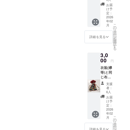
字まで)
お届
をお書
け予
きしま
定：
す！ 画
2026
年02
像は昨
こ
月
年度単
の
リ
独公演
タ
ー
のサン
ン
詳細を見る
を
プルで
選
択
す。 ※
す
る
備考欄
3,0
に希望
の文字
00
円
をお書
衣装(襷
きくだ
等)と同
さい。
じ布地
※字の配
を用い
置につ
支援
た品(巾
いて
者：
着)をお
横、斜
6人
渡しし
め等ご
お届
ます！
記載く
け予
※柄指定
ださ
定：
不可 ※
2026
い。特
年02
サイズ
に指定
こ
月
は
のない
の
リ
200mm
場合斜
タ
ー
×140m
めとな
ン
詳細を見る