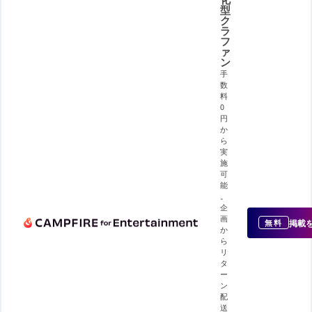
型
ク
ラ
フ
ァ
ン
手
数
料
0
円
か
ら
実
施
可
能
。
企
画
掲載
無料
か
ら
リ
タ
ー
ン
配
送