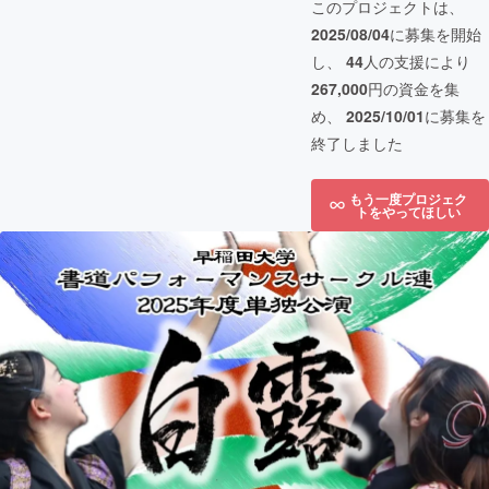
このプロジェクトは、
2025/08/04
に募集を開始
し、
44
人の支援により
267,000
円の資金を集
め、
2025/10/01
に募集を
終了しました
もう一度プロジェク
トをやってほしい