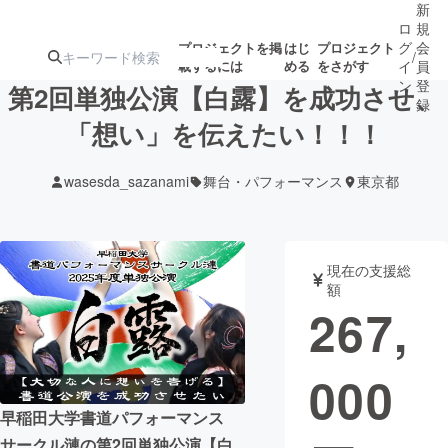
新
ロ
規
グ
会
プロジェクトを掲
はじ
プロジェクト
/
載するには
める
をさがす
イ
員
ン
登
第2回単独公演【白露】を成功させ、
録
「想い」を伝えたい！！！
人気のプロ
注目のリ
注目の新着プロ
募集終了が近いプ
もうすぐ公開
wasesda_sazanami
舞台・パフォーマンス
東京都
ジェクト
ターン
ジェクト
ロジェクト
されます
アート・写真
音楽
現在の支援総
額
267,
テクノロジー・ガジェット
ゲーム・サ
000
映像・映画
書籍・雑誌
早稲田大学書道パフォーマンス
ビジネス・起業
チャレンジ
サークル漣の第2回単独公演【白