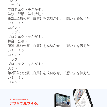
をお送りいたし
トップ
>
ます。 ※備考欄
プロジェクトをさがす
>
に希望するお名
学校・部活・学生活動
>
前をお書きくだ
第2回単独公演【白露】を成功させ、「想い」を伝えた
さい。 ・【8月
10日まで！】 公
い！！！
>
演で配布するパ
コメント
ンフレットへお
トップ
>
名前を記載しま
プロジェクトをさがす
>
す！ 企業・店舗
舞台・公演
>
様でロゴ・バ
ナー等での掲載
第2回単独公演【白露】を成功させ、「想い」を伝えた
をご希望される
い！！！
>
場合、備考欄に
コメント
てその旨をご記
トップ
>
載ください。共
プロジェクトをさがす
>
有方法について
こちらからメー
大学
>
ルをお送りいた
第2回単独公演【白露】を成功させ、「想い」を伝えた
します。 公演終
い！！！
>
了後、郵送にて
コメント
パンフレットを
お送りいたしま
す。 ※備考欄に
希望するお名前
をお書きくださ
い。 ・ポスター
等の掲示物を作