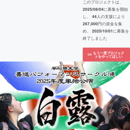
このプロジェクトは、
2025/08/04
に募集を開始
し、
44
人の支援により
267,000
円の資金を集
め、
2025/10/01
に募集を
終了しました
もう一度プロジェク
トをやってほしい