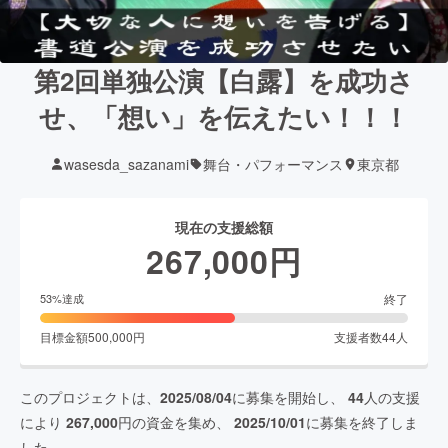
第2回単独公演【白露】を成功さ
せ、「想い」を伝えたい！！！
wasesda_sazanami
舞台・パフォーマンス
東京都
現在の支援総額
267,000
円
終了
53
%達成
目標金額
500,000
円
支援者数
44
人
このプロジェクトは、
2025/08/04
に募集を開始し、
44
人の支援
により
267,000
円の資金を集め、
2025/10/01
に募集を終了しま
した