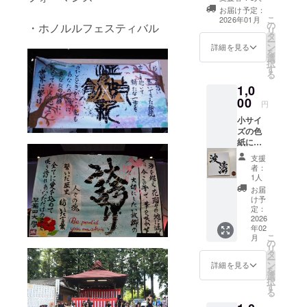
望ございました
お届け予定：
ら、備考欄にご
こ
2026年01月
の
記入ください。
・ホノルルフェスティバル
リ
タ
ー
ン
詳細を見る
を
選
択
す
る
1,0
00
円
小サイ
ズの色
紙に任
意の文
支援
字(2字
者：
まで)を
1人
お書き
お届
しま
け予
す！ 画
定：
像は昨
2026
年02
年度単
こ
月
独公演
の
リ
のサン
タ
ー
プルで
ン
詳細を見る
を
す。 ※
選
択
備考欄
す
る
に希望
の文字