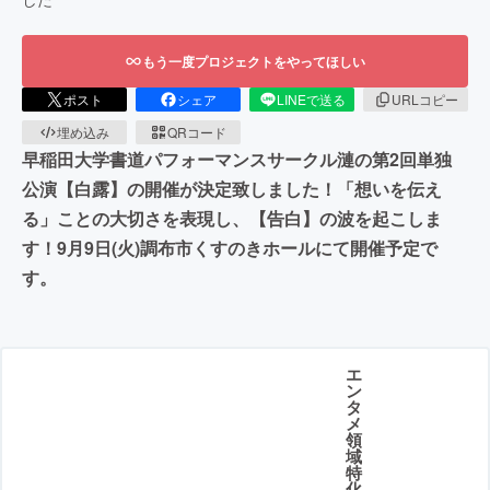
もう一度プロジェクトをやってほしい
ポスト
シェア
LINEで送る
URLコピー
埋め込み
QRコード
早稲田大学書道パフォーマンスサークル漣の第2回単独
公演【白露】の開催が決定致しました！「想いを伝え
る」ことの大切さを表現し、【告白】の波を起こしま
す！9月9日(火)調布市くすのきホールにて開催予定で
す。
エ
ン
タ
メ
領
域
特
化