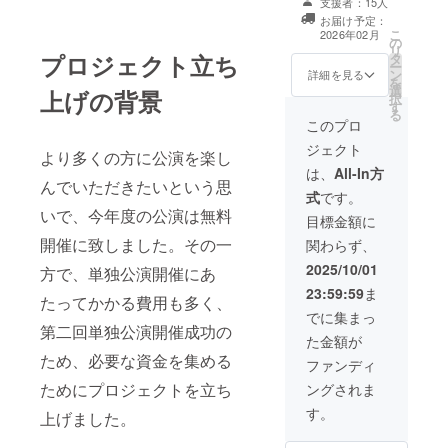
テッカー
支援者：15人
びいただけま
いただ
(45mm×45mm)
お届け予定：
す！ 備考欄にご
けます
4枚(500円プラ
こ
2026年02月
の
希望の組み合わ
と助か
ン×4)+巾着
リ
プロジェクト立ち
タ
せをご記載くだ
りま
(200mm×140m
ー
ン
さい。 (例：パン
す。 ※
詳細を見る
m)(3000円プラ
を
選
フレット、エン
依頼権
上げの背景
ン)の返礼となり
択
す
ドクレジット、
の有効
ます。また、そ
る
ステッカー×6) ※
期間は
このプロ
の場合提供時期
エンドクレジッ
単独公
は2026年2月の
ジェクト
より多くの方に公演を楽し
ト、パンフレッ
演(9月9
予定となりま
トへのお名前記
日)より
は、
All-In方
す。
んでいただきたいという思
載は両プランの
一年間
式
です。
受付期間に準じ
となり
いで、今年度の公演は無料
ます。 【対象プ
ます。
目標金額に
ラン】 500円 ・
それ以
開催に致しました。その一
関わらず、
(A)漣ロゴ、もし
降のご
くは(B)単独公演
依頼は
2025/10/01
方で、単独公演開催にあ
ロゴをプリント
受け付
23:59:59
ま
したステッカー
けるこ
たってかかる費用も多く、
をお渡しいたし
とがで
でに集まっ
第二回単独公演開催成功の
ます！ A・Bど
きませ
た金額が
ちらかご希望の
んので
ため、必要な資金を集める
選択肢を備考欄
ご注意
ファンディ
にご入力くださ
くださ
ためにプロジェクトを立ち
ングされま
い。 ※サイズは
い。
45mm×45mm
す。
上げました。
グロス加工とな
ります。 ・【お