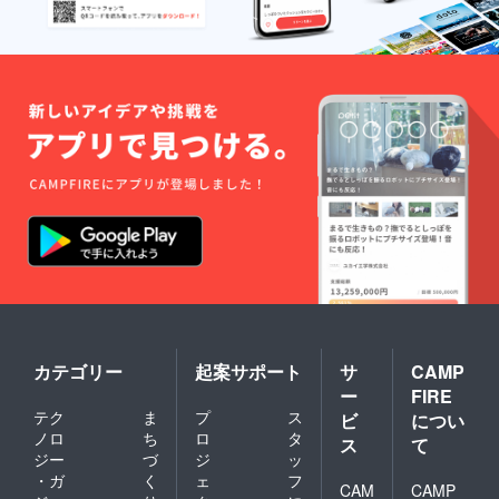
カテゴリー
起案サポート
サ
CAMP
ー
FIRE
テク
ま
プ
ス
ビ
につい
ノロ
ち
ロ
タ
ス
て
ジー
づ
ジ
ッ
・ガ
く
ェ
フ
CAM
CAMP