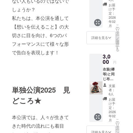
ない人もいるのではないで
字まで)
お届
をお書
しょうか？
け予
きしま
定：
私たちは、本公演を通して
す！ 画
2026
年02
像は昨
こ
【想いを伝えること】の大
月
年度単
の
リ
独公演
タ
切さに目を向け、6つのパ
ー
のサン
ン
詳細を見る
を
プルで
選
フォーマンスにて様々な形
択
す。 ※
す
る
備考欄
で告白を表現します！
3,0
に希望
の文字
00
円
をお書
衣装(襷
きくだ
等)と同
さい。
じ布地
※字の配
を用い
置につ
支援
単独公演2025 見
た品(巾
いて
者：
着)をお
横、斜
6人
渡しし
どころ★
め等ご
お届
ます！
記載く
け予
※柄指定
ださ
定：
不可 ※
2026
い。特
年02
本公演では、人々が生きて
サイズ
に指定
こ
月
は
のない
の
リ
きた時代の流れにも着目
200mm
場合斜
タ
ー
×140m
めとな
ン
詳細を見る