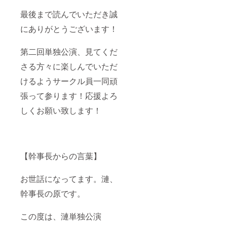
をお送りいたし
最後まで読んでいただき誠
ます。 ※備考欄
に希望するお名
にありがとうございます！
前をお書きくだ
さい。 ・【8月
10日まで！】 公
第二回単独公演、見てくだ
演で配布するパ
ンフレットへお
さる方々に楽しんでいただ
名前を記載しま
す！ 企業・店舗
けるようサークル員一同頑
様でロゴ・バ
張って参ります！応援よろ
ナー等での掲載
をご希望される
しくお願い致します！
場合、備考欄に
てその旨をご記
載ください。共
有方法について
こちらからメー
ルをお送りいた
【幹事長からの言葉】
します。 公演終
了後、郵送にて
パンフレットを
お世話になってます。漣、
お送りいたしま
幹事長の原です。
す。 ※備考欄に
希望するお名前
をお書きくださ
この度は、漣単独公演
い。 ・ポスター
等の掲示物を作