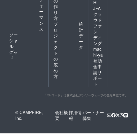
の
HI
ォ
作
JFA
ー
り
クラ
マ
方
ウド
ン
プ
統
ファ
ス
ロ
計
ン
ソー
ジ
デ
ディ
シャ
ェ
ー
ング
ル
ク
タ
mac
グッ
ト
hi-ya
ド
の
補助
広
金申
め
請サ
方
ポー
ト
「QRコード」は株式会社デンソーウェーブの登録商標です。
© CAMPFIRE,
会社概
採用情
パートナー
Inc.
要
報
募集