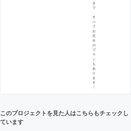
ま
で
、
す
べ
て
お
任
せ
の
プ
ラ
ン
も
あ
り
ま
す
！
このプロジェクトを見た人はこちらもチェックし
ています