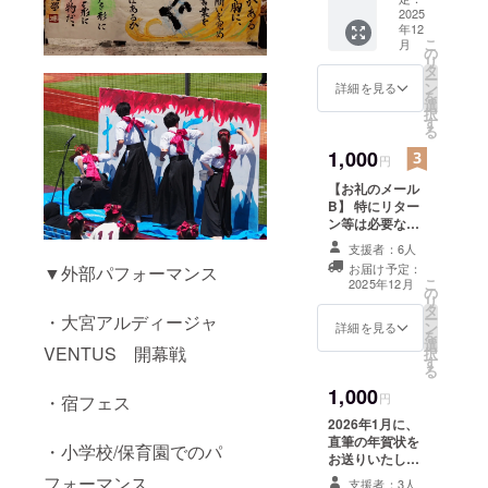
ツ：安
カーを
2025
全ピ
年12
お渡し
ン/32m
こ
月
いたし
の
m
リ
ます！
タ
A/B/Cの
ー
A・Bど
ン
中き
詳細を見る
を
ちらか
選
ら、ご
択
ご希望
す
希望の
る
の選択
ロゴを
肢を備
1,000
備考欄
円
考欄に
にご記
【お礼のメール
ご入力
載くだ
B】 特にリター
くださ
さい。
ン等は必要な
い。 ※
い、という方の
サイズ
支援者：6人
ためのプランに
は
お届け予定：
▼外部パフォーマンス
なります。サー
45mm×
こ
2025年12月
の
クル員よりお礼
45mm
リ
タ
のメールを送ら
グロス
ー
・大宮アルディージャ
ン
せていただきま
加工と
詳細を見る
を
選
す。 ※内容につ
なりま
VENTUS 開幕戦
択
す
いて、500円の
す。
る
ものと差異はあ
1,000
りません。
円
・宿フェス
2026年1月に、
直筆の年賀状を
・小学校/保育園でのパ
お送りいたしま
す！ 宛名等ご希
フォーマンス
支援者：3人