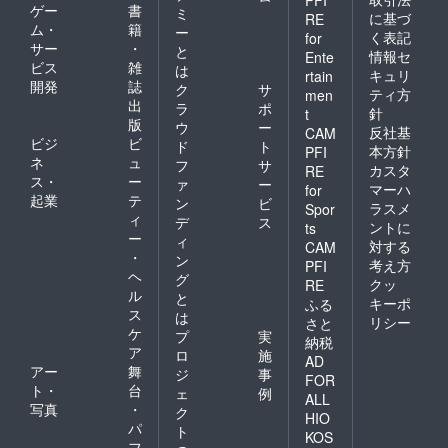
PFI
ゲー
書
ミ
に基づ
RE
ム・
籍
ー
く表記
for
サー
・
と
情報セ
Ente
ビス
雑
は
キュリ
rtain
開発
誌
ク
サ
ティ方
men
出
ラ
ポ
針
t
版
ウ
ー
反社基
CAM
ビジ
ビ
ド
ト
本方針
PFI
ネ
ュ
フ
サ
カスタ
RE
ス・
ー
ァ
ー
マーハ
for
起業
テ
ン
ビ
ラスメ
Spor
ィ
デ
ス
ントに
ts
ー
ィ
対する
CAM
・
ン
考え方
PFI
ヘ
グ
クッ
RE
ル
と
キーポ
ふる
ス
は
リシー
さと
ケ
プ
実
納税
ア
ロ
施
AD
アー
舞
ジ
事
FOR
ト・
台
ェ
例
ALL
写真
・
ク
HIO
パ
ト
KOS
フ