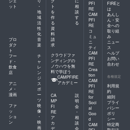
ジェ
り
ク
に
PFI
FIREと
ット
・
ト
相
RE
は
地
を
談
CAM
あんし
域
作
す
PFI
ん・安
活
る
る
RE
全への
性
資
コ
取り組
化
料
ミュ
み
プロ
音
請
ニ
ニュー
ダク
楽
求
ティ
ス
ト
CAM
ヘルプ
クラウドファ
フー
チ
PFI
お問い
ンディングの
ド・
ャ
RE
合わせ
ノウハウを無
飲食
レ
Crea
料で学ぼう
店
ン
tion
各種規定
CAMPFIRE
ジ
CAM
アカデミー
アニ
ス
利用規
PFI
メ・
ポ
約
RE
漫画
ー
CA
説
細則
for
ツ
MP
明
プライ
Soci
ファ
映
FI
会
バシー
al
ッ
像
RE
・
ポリ
Goo
ショ
・
ア
相
シー
d
ン
映
カ
談
特定商
CAM
画
デ
会
取引法