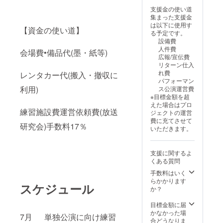
礼のメールA】
支援金の使い道
1000円 ・【お礼
集まった支援金
のメールB】 ・
は以下に使用す
【資金の使い道】
2026年1月に、
る予定です。
直筆の年賀状を
設備費
お送りいたしま
人件費
会場費•備品代(墨・紙等)
す！ 宛名等ご希
広報/宣伝費
望ございました
リターン仕入
ら、備考欄にご
れ費
レンタカー代(搬入・撤収に
記入ください。
パフォーマン
・小サイズの色
利用)
ス公演運営費
紙に任意の文字
※目標金額を超
(2字まで)をお書
えた場合はプロ
きします！ 画像
練習施設費運営依頼費(放送
ジェクトの運営
は昨年度単独公
費に充てさせて
研究会)手数料17％
演のサンプルで
いただきます。
す。 ※備考欄に
希望の文字をお
書きください。
支援に関するよ
・一般的なサイ
くある質問
ズの色紙に任意
の文字(2文字ま
手数料はいく
で)をお書きしま
らかかります
スケジュール
す！ 画像は昨年
か？
度単独公演のサ
ンプルです。 ※
目標金額に届
備考欄に希望の
かなかった場
7月 単独公演に向け練習
文字をお書きく
合どうなりま