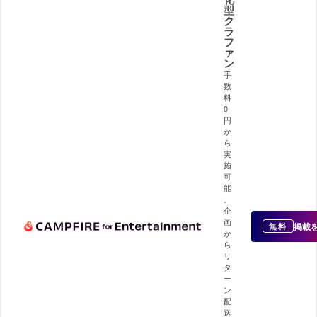
型
ク
ラ
フ
ァ
ン
手
数
料
0
円
か
ら
実
施
可
能
。
企
画
掲載
無料
か
ら
リ
タ
ー
ン
配
送