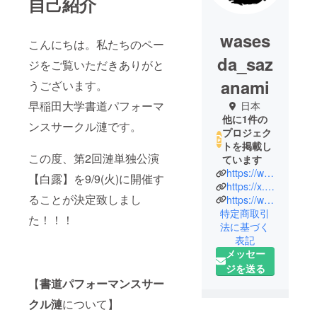
自己紹介
wases
こんにちは。私たちのペー
da_saz
ジをご覧いただきありがと
anami
うございます。
早稲田大学書道パフォーマ
日本
他に1件の
ンスサークル漣です。
プロジェク
トを掲載し
この度、第2回漣単独公演
ています
https://www.instagram.com/waseda_sazanami/
【白露】を9/9(火)に開催す
https://x.com/waseda_sazanami
ることが決定致しまし
https://www.youtube.com/channel/UCQLgx_KryboqWoC2bKZnQmQ
特定商取引
た！！！
法に基づく
表記
メッセー
ジを送る
【
書道パフォーマンスサー
クル
漣
について】