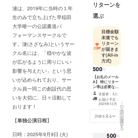
リターンを
漣は、2019年に当時の１年
選ぶ
生のみで立ち上げた早稲田
大学唯一の公認書道パ
目標金額
フォーマンスサークルで
未達でも
リターン
す。漣(さざなみ)というサー
が届きま
クル名には、「穏やかな波
す
(All-in
方式)
が広がるように周りにいい
500
円
影響を与えたい」という思
【お礼のメール
いが込められており、サー
A】 特にリター
ン等は必要な
クル員一同この創設代の思
い、という方の
支援者：3人
ためのプランに
いを大切に、日々活動して
お届け予定：
なります。サー
こ
2025年12月
おります！
の
クル員よりお礼
リ
タ
のメールを送ら
ー
ン
せていただきま
詳細を見る
を
【
単独公演日程
】
選
す。 ※内容につ
択
す
いて、1,000円の
る
ものと差異はあ
日時：2025年9月9日 (火)
500
りません。
円