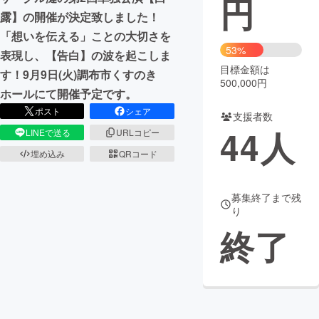
円
露】の開催が決定致しました！
まちづくり・地域活性化
「想いを伝える」ことの大切さを
53%
表現し、【告白】の波を起こしま
目標金額は
CAMPFIRE for Social Good
CAMPFIRE Creation
す！9月9日(火)調布市くすのき
500,000円
CAMPFIREふるさと納税
machi-ya
コミュニティ
ホールにて開催予定です。
ポスト
シェア
支援者数
44
人
LINEで送る
URLコピー
埋め込み
QRコード
募集終了まで残
り
終了