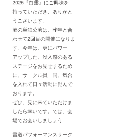
2025『白露』にご興味を
成いたします。
※デザイン等打ち
持っていただき、ありがと
合わせのため、
ご連絡差し上げ
うございます。
ることがござい
ます。備考欄に
漣の単独公演は、昨年と合
使用可能な連絡
わせて2回目の開催になりま
先を書いていた
だけますと助か
す。今年は、更にパワー
ります。 ※依頼
権の有効期間は
アップした、没入感のある
単独公演(9月9
日)より一年間と
ステージをお見せするため
なります。
に、サークル員一同、気合
を入れて日々活動に励んで
おります。
ぜひ、見に来ていただけま
したら幸いです。では、会
場でお会いしましょう！
書道パフォーマンスサーク