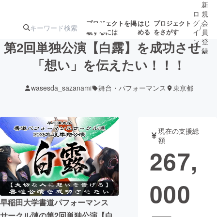
新
ロ
規
グ
会
プロジェクトを掲
はじ
プロジェクト
/
載するには
める
をさがす
イ
員
ン
登
第2回単独公演【白露】を成功させ、
録
「想い」を伝えたい！！！
人気のプロ
注目のリ
注目の新着プロ
募集終了が近いプ
もうすぐ公開
wasesda_sazanami
舞台・パフォーマンス
東京都
ジェクト
ターン
ジェクト
ロジェクト
されます
アート・写真
音楽
現在の支援総
額
267,
テクノロジー・ガジェット
ゲーム・サ
000
映像・映画
書籍・雑誌
早稲田大学書道パフォーマンス
ビジネス・起業
チャレンジ
サークル漣の第2回単独公演【白