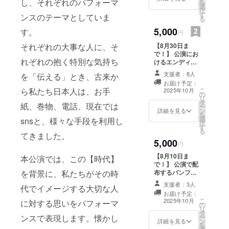
し、それぞれのパフォーマ
を
mとな
りま
選
択
りま
す。 ※
す
ンスのテーマとしていま
る
す。(写
サイズ
真サン
5,000
は242㎜
す。
円
プルと
×273m
それぞれの大事な人に、そ
【8月30日ま
同サイ
mとな
で！】 公演にお
ズ)
りま
れぞれの抱く特別な気持ち
けるエンディン
す。
グ映像のエンド
支援者：8人
を「伝える」とき、古来か
クレジットにお
お届け予定：
名前を記載しま
ら私たち日本人は、お手
こ
2025年10月
の
す！ 企業・店舗
リ
タ
様でロゴ・バ
紙、巻物、電話、現在では
ー
ン
ナー等での掲載
詳細を見る
を
選
をご希望される
snsと、様々な手段を利用し
択
す
場合、備考欄に
る
てきました。
てその旨をご記
5,000
載ください。共
円
有方法について
【8月10日ま
本公演では、この【時代】
こちらからメー
で！】 公演で配
ルをお送りいた
を背景に、私たちがその時
布するパンフ
します。 公演終
レットへお名前
了後、メール等
支援者：3人
代でイメージする大切な人
を記載します！
にて映像データ
お届け予定：
企業・店舗様で
こ
をお送りいたし
2025年10月
に対する思いをパフォーマ
の
ロゴ・バナー等
リ
ます。 ※備考欄
タ
での掲載をご希
ンスで表現します。懐かし
ー
に希望するお名
ン
望される場合、
詳細を見る
を
前をお書きくだ