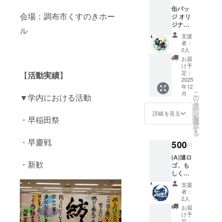
缶バッ
会場：調布市くすのきホー
ジ オリ
ジナル
ル
ロゴの
支援
缶バッ
者：
ジをお
0人
渡しい
お届
たしま
け予
す！ 以
定：
【
活動実績
】
下の3種
2025
年12
類より
こ
月
お選び
▼学内における活動
の
リ
くださ
タ
ー
い。
ン
詳細を見る
を
・早稲田祭
A：単独
選
択
公演ロ
す
る
ゴ B：
・早慶戦
500
漣ロゴ
円
(シロ)
(A)漣ロ
C：漣ロ
・新歓
ゴ、も
ゴ(クロ)
しくは
※商品仕
(B)単独
様：表
支援
公演ロ
面PET
者：
ゴをプ
貼り/
2人
リント
バック
お届
したス
パー
け予
テッ
定：