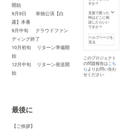
ださい。 3000円
すか？
開始
衣装(襷等)と同
9月9日 単独公演【白
じ布地を用いた
支援で困った
品(巾着)をお渡
時はどこに相
露】本番
しします！ ※柄
談したらいい
指定不可 ※サイ
ですか？
9月中旬 クラウドファン
ズは
200mm×140m
ヘルプページを
ディング終了
mとなります。
見る
5000円 ・【8/30
10月初旬 リターン準備開
まで！】 公演に
おけるエンディ
始
このプロジェクト
ング映像のエン
の問題報告は
こち
12月中旬 リターン発送開
ドクレジットに
ら
よりお問い合わ
お名前を記載し
始
ます！ 企業・店
せください
舗様でロゴ・バ
ナー等での掲載
をご希望される
場合、備考欄に
てその旨をご記
載ください。共
有方法について
最後に
こちらからメー
ルをお送りいた
します。 公演終
了後、メール等
【ご挨拶】
にて映像データ