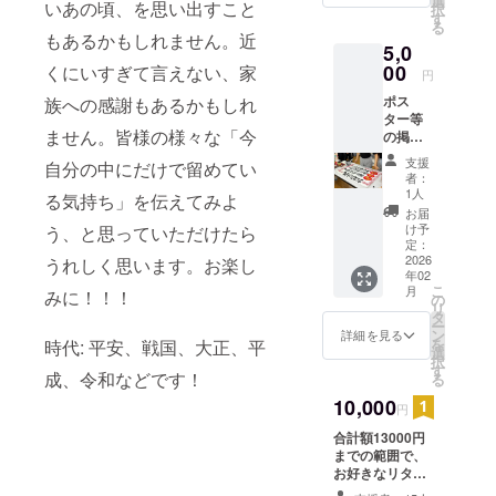
選
備考欄にてその
いあの頃、を思い出すこと
択
さい。 ※公共良
す
旨をご記載くだ
る
俗に著しく反す
さい。共有方法
もあるかもしれません。近
るなど、当方が
5,0
についてこちら
不適切であると
00
くにいすぎて言えない、家
からメールをお
円
判断した場合、
送りいたしま
記載をお断りす
ポス
族への感謝もあるかもしれ
す。 公演終了
ることがござい
ター等
後、郵送にてパ
ません。皆様の様々な「今
ます。 ※制作の
の掲示
ンフレットをお
都合上、30日以
物を作
送りいたしま
支援
自分の中にだけで留めてい
降にご支援いた
成いた
す。 ※備考欄に
者：
だいた方はお名
しま
1人
希望するお名前
る気持ち」を伝えてみよ
前記載ができま
す。 ※
をお書きくださ
お届
せん。 ※30日以
デザイ
け予
う、と思っていただけたら
い。 ※公共良俗
降にご支援いた
ン等打
定：
に著しく反する
だいた方は、ス
ち合わ
2026
うれしく思います。お楽し
など、当方が不
テッカー
年02
せのた
適切であると判
こ
月
(45mm×45mm)
みに！！！
め、ご
の
断した場合、記
リ
4枚(500円プラ
連絡差
タ
載をお断りする
ー
ン×4)+巾着
し上げ
ン
詳細を見る
ことがございま
を
時代: 平安、戦国、大正、平
(200mm×140m
ること
選
す。 ※制作の都
択
m)(3000円プラ
がござ
す
合上、10日以降
成、令和などです！
る
ン)の返礼となり
いま
にご支援いただ
ます。また、そ
す。備
10,000
いた方はお名前
円
の場合提供時期
考欄に
記載ができませ
は2026年2月の
合計額13000円
使用可
ん。 ※10日以降
予定となりま
までの範囲で、
能な連
にご支援いただ
す。
お好きなリター
絡先を
いた方は、ス
ン品を複数お選
書いて