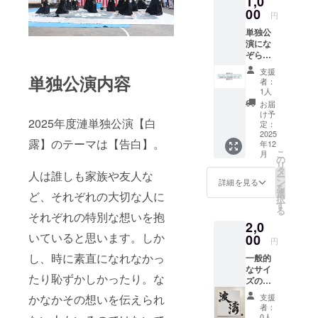
1,0
をお書
00
円
きくだ
単独公
さい。
演にな
※字の配
ぞらえ
置につ
たオリ
いて
支援
単独公演内容
ジナル
横、斜
者：
デザイ
め等ご
1人
ンのラ
記載く
お届
バーバ
ださ
け予
2025年度漣単独公演【白
ンドを
い。特
定：
お渡し
2025
に指定
露】のテーマは【告白】。
年12
しま
のない
こ
月
す！ ※
場合斜
の
リ
商品仕
めとな
タ
人は誰しも家族や友人な
ー
様：シ
りま
ン
詳細を見る
を
リコン
す。 ※
選
ど、それぞれの大切な人に
択
素材/シ
サイズ
す
る
ルク印
それぞれの特別な想いを抱
は
2,0
刷/厚み
136mm
いていると思います。しか
2mm/外
00
×120m
円
周
mとな
し、時に素直になれなかっ
一般的
202mm
りま
なサイ
す。
たり恥ずかしかったり。な
ズの色
紙に任
かなかその想いを伝えられ
支援
意の文
者：
字(2文
0人