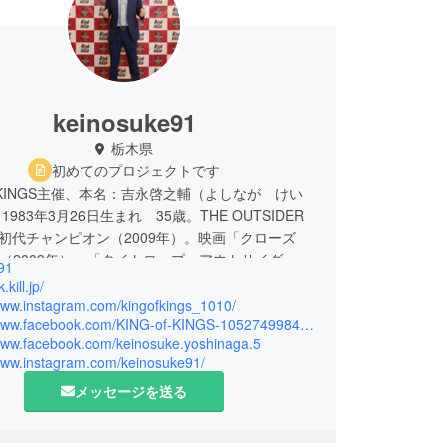
keinosuke91
栃木県
初めてのプロジェクトです
OF KINGS主催、本名：吉永啓之輔（よしなが けい
983年3月26日生まれ 35歳。THE OUTSIDER
kg級初代チャンピオン（2009年）。映画「クローズ
」（2009年）、「タイトロープ～アウトサイダーと
91
～」（2013年）にも出演。15歳で暴走族に入り総
.kill.jp/
17歳で高校中退と、俗に言う「不良」のど真ん中
/www.instagram.com/kingofkings_1010/
https://www.facebook.com/KING-of-KINGS-1052749984772747/
きたが、格闘技との出逢いをきっかけに考え方や生
/www.facebook.com/keinosuke.yoshinaga.5
生する。現在は、地元栃木県真岡市と宇都宮市にジ
/www.instagram.com/keinosuke91/
、子どもたちの指導からプロ志望の選手育成などを
メッセージを送る
2014年に、アマチュア選手を主体としたキックボ
総合格闘技大会「KING OF KINGS」を旗揚げ。
に多くの試合経験と出場の機会を設けることにより