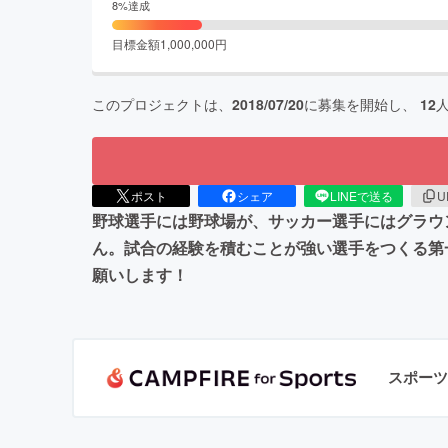
8
%達成
目標金額
1,000,000
円
このプロジェクトは、
2018/07/20
に募集を開始し、
12
ポスト
シェア
LINEで送る
U
野球選手には野球場が、サッカー選手にはグラウ
ん。試合の経験を積むことが強い選手をつくる第
願いします！
スポーツ