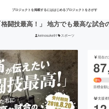
プロジェクトを掲載するには
はじめる
プロジェクトをさがす
格闘技最高！」 地方でも最高な試合
keinosuke91
スポーツ
注目のリターン
注目の新着プロジェクト
募集終了が近いプロジェクト
も
現在の
音楽
舞台・パフォーマンス
87
ゲーム・サービス開発
フード・飲食店
8%
書籍・雑誌出版
アニメ・漫画
目標金額は1
支援者
チャレンジ
ビューティー・ヘルスケ
12