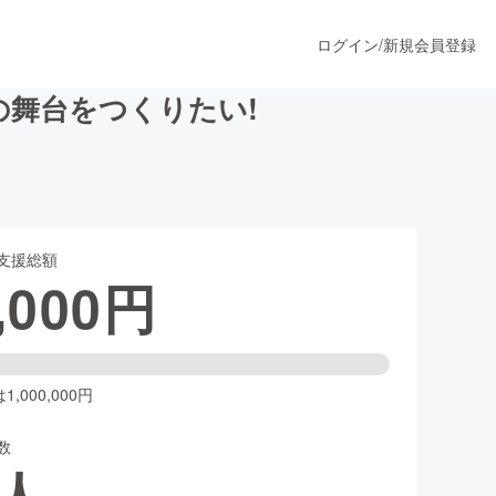
ログイン
/
新規会員登録
の舞台をつくりたい!
うすぐ公開されます
支援総額
プロダクト
,000
円
ファッション
スポーツ
,000,000円
数
ア
ソーシャルグッド
人