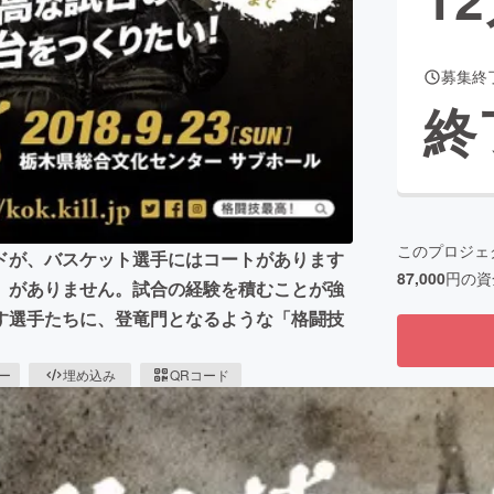
募集終
CAMPFIRE for Social Good
CAMPFIRE Creation
終
CAMPFIREふるさと納税
machi-ya
コミュニティ
このプロジェ
ドが、バスケット選手にはコートがあります
87,000
円の資
）がありません。試合の経験を積むことが強
す選手たちに、登竜門となるような「格闘技
ピー
埋め込み
QRコード