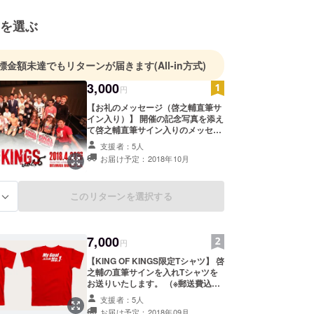
・体」の向上と、プロの大会を目指す選手の登竜門
になることを目指し活動を続けている。
を選ぶ
標金額未達でもリターンが届きます
(All-in方式)
3,000
円
【お礼のメッセージ（啓之輔直筆サ
イン入り）】 開催の記念写真を添え
て啓之輔直筆サイン入りのメッセー
ジカードを お届けします！ （※郵送
支援者：5人
費込み）
お届け予定：2018年10月
このリターンを選択する
る
7,000
円
【KING OF KINGS限定Tシャツ】 啓
之輔の直筆サインを入れTシャツを
お送りいたします。 （※郵送費込
み） 素材：綿100% サイズ：S・
支援者：5人
M・L・XL 色：レッド S 66cm
お届け予定：2018年09月