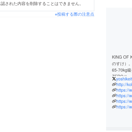
承認された内容を削除することはできません。
※投稿する際の注意点
KING 
のすけ）。1
65-70
ZEROⅡ
yoshikei
いう生き方
http://kok
長を務め、
https:/
を生きて
https:/
き方を更
https:/
ムを作り
行う。また
クシング＆
選手たち