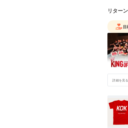
「心・技
的な存在
リターン
目
詳細を見