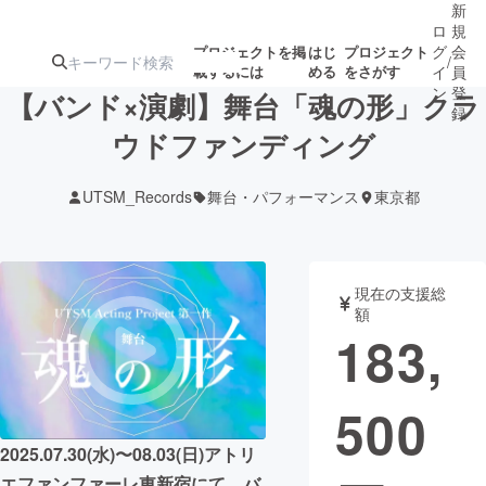
新
ロ
規
グ
会
プロジェクトを掲
はじ
プロジェクト
/
載するには
める
をさがす
イ
員
ン
登
【バンド×演劇】舞台「魂の形」クラ
録
ウドファンディング
人気のプロ
注目のリ
注目の新着プロ
募集終了が近いプ
もうすぐ公開
UTSM_Records
舞台・パフォーマンス
東京都
ジェクト
ターン
ジェクト
ロジェクト
されます
アート・写真
音楽
現在の支援総
額
183,
テクノロジー・ガジェット
ゲーム・サ
500
映像・映画
書籍・雑誌
2025.07.30(水)〜08.03(日)アトリ
ビジネス・起業
チャレンジ
エファンファーレ東新宿にて、バ