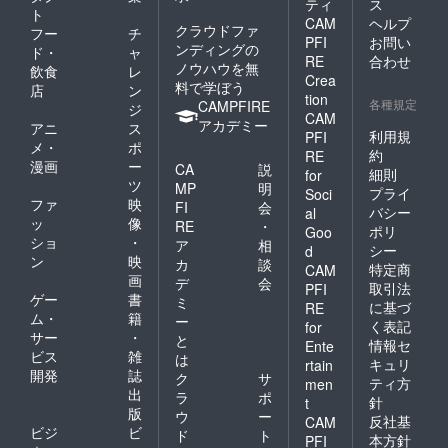
ティ
ス
ト
CAM
ヘルプ
クラウドファ
フー
チ
PFI
お問い
ンディングの
ド・
ャ
RE
合わせ
ノウハウを無
飲食
レ
Crea
料で学ぼう
店
ン
tion
各種規定
CAMPFIRE
ジ
CAM
アカデミー
アニ
ス
利用規
PFI
メ・
ポ
約
RE
漫画
ー
CA
説
細則
for
ツ
MP
明
プライ
Soci
ファ
映
FI
会
バシー
al
ッ
像
RE
・
ポリ
Goo
ショ
・
ア
相
シー
d
ン
映
カ
談
特定商
CAM
画
デ
会
取引法
PFI
ゲー
書
ミ
に基づ
RE
ム・
籍
ー
く表記
for
サー
・
と
情報セ
Ente
ビス
雑
は
キュリ
rtain
開発
誌
ク
サ
ティ方
men
出
ラ
ポ
針
t
版
ウ
ー
反社基
CAM
ビジ
ビ
ド
ト
本方針
PFI