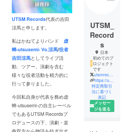
UTSM Records
代表の吉田
UTSM_
涼馬と申します。
Record
私はかねてよりバンド
虚
s
蝉-utsusemi- Vo.涼馬
/
役者
日本
吉田涼馬
としてライブ活
初めてのプ
ロジェクト
動、ツアー、演劇を含む
です
utsmrecords_jp
様々な役者活動を精力的に
https://utsm-records.studio.site/
行って参りました。
特定商取引
法に基づく
今回私自身が代表を務め虚
表記
メッセー
蝉-utsusemi-の自主レーベル
ジを送る
でもあるUTSM Recordsプ
ロデュースの下、演劇・楽
曲双方から物語を紡ぎ出す