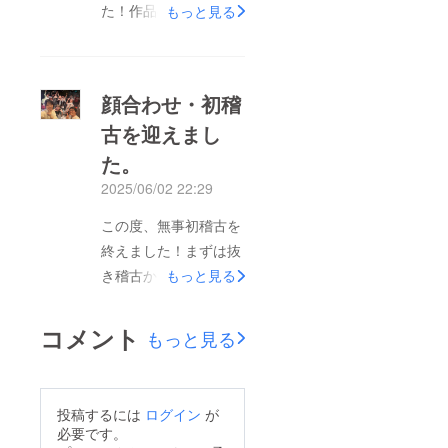
大変申し訳ございませ
た！作品の世界観を伝
もっと見る
んが、何卒宜しくお願
える為、入念に打ち合
い申し上げます。
わせ・修正を繰り返し
ようやく完成品を手に
顔合わせ・初稽
する事が出来ました！
古を迎えまし
虚蝉-utsusemi-のあら
た。
ゆるビジュアルを撮影
して来たカメラマン・
2025/06/02 22:29
おそのの素晴らしい写
この度、無事初稽古を
真と、今回宣伝美術を
終えました！まずは抜
担当する虚蝉-
き稽古から。演出家・
もっと見る
utsusemi-メンバーで
稲村の言葉を拾いなが
もある淳哉の力も借
ら一つ一つ皆が工夫を
コメント
り、素敵なフライヤー
もっと見る
凝らしながらシーンを
に仕上がりました。主
詳細に創っています。
宰の吉田はつくづくひ
どうしたら伝わるの
とりでは何も出来ない
投稿するには
ログイン
が
か。何を感じて貰える
必要です。
事を痛感しつつ、周り