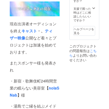
すか？
支援で困った
時はどこに相
談したらいい
ですか？
現在出演者オーディション
ヘルプページを
を終え
キャスト
・、
ティ
見る
ザー映像
公開など着々とプ
ロジェクトは加速を始めて
このプロジェクト
の問題報告は
こち
おります。
ら
よりお問い合わ
せください
またスポンサー様も発表さ
れ
・新宿・歌舞伎町24時間営
業の眠らない美容室
【
nolaS
Nab
】
様
・湯島でご縁を結ぶメイド