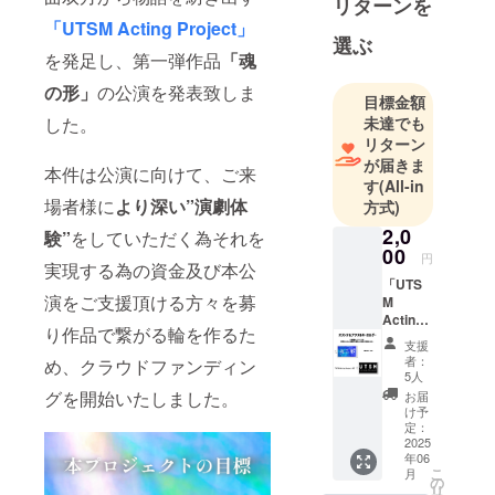
リターンを
「UTSM Acting Project」
選ぶ
を発足し、第一弾作品
「魂
の形」
の公演を発表致しま
目標金額
未達でも
した。
リターン
が届きま
本件は公演に向けて、ご来
す
(All-in
場者様に
より深い”演劇体
方式)
2,0
験”
をしていただく為それを
00
円
実現する為の資金及び本公
「UTS
演をご支援頂ける方々を募
M
Acting
り作品で繋がる輪を作るた
Project
支援
」
者：
め、クラウドファンディン
or「魂
5人
の形」
グを開始いたしました。
お届
ロゴア
け予
クリル
定：
キーホ
2025
年06
ルダー
こ
月
(デザイ
の
リ