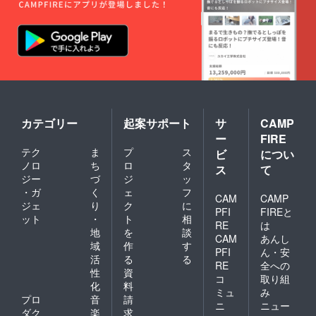
カテゴリー
起案サポート
サ
CAMP
ー
FIRE
テク
ま
プ
ス
ビ
につい
ノロ
ち
ロ
タ
ス
て
ジー
づ
ジ
ッ
・ガ
く
ェ
フ
CAM
CAMP
ジェ
り
ク
に
PFI
FIREと
ット
・
ト
相
RE
は
地
を
談
CAM
あんし
域
作
す
PFI
ん・安
活
る
る
RE
全への
性
資
コ
取り組
化
料
ミュ
み
プロ
音
請
ニ
ニュー
ダク
楽
求