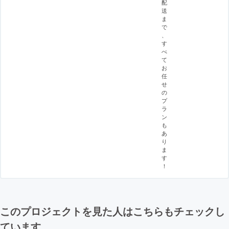
配
送
ま
で
、
す
べ
て
お
任
せ
の
プ
ラ
ン
も
あ
り
ま
す
！
このプロジェクトを見た人はこちらもチェックし
ています