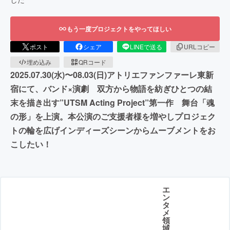
もう一度プロジェクトをやってほしい
ポスト
シェア
LINEで送る
URLコピー
埋め込み
QRコード
2025.07.30(水)〜08.03(日)アトリエファンファーレ東新
宿にて、バンド×演劇 双方から物語を紡ぎひとつの結
末を描き出す”UTSM Acting Project”第一作 舞台「魂
の形」を上演。本公演のご支援者様を増やしプロジェク
トの輪を広げインディーズシーンからムーブメントをお
こしたい！
エ
ン
タ
メ
領
域