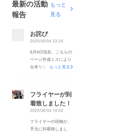
最新の活動
もっと
報告
見る
お詫び
2025/06/04 23:24
6月4日現在、こちらの
ページ作成ミスにより
台本リターンが¥3000
もっと見る
と¥4000コースで２つ
出てしまっておりま
す。サイン有・サイン
フライヤーが到
無共に、台本リターン
着致しました！
をご希望の方は¥3000
2025/06/04 18:02
コースからご支援頂く
様お願い申し上げま
フライヤーの現物が、
す。ご迷惑をお掛けし
手元に到着致しまし