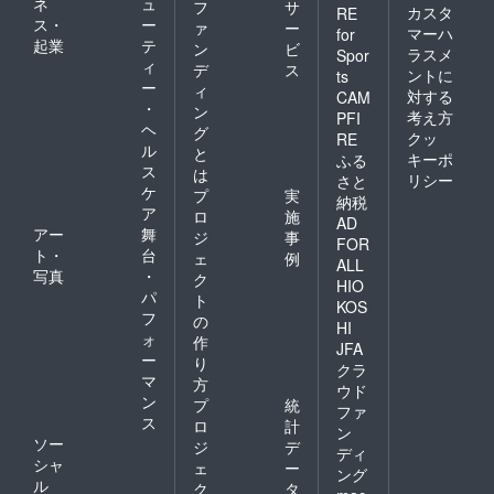
ネ
ュ
フ
サ
カスタ
RE
ス・
ー
ァ
ー
マーハ
for
起業
テ
ン
ビ
ラスメ
Spor
ィ
デ
ス
ントに
ts
ー
ィ
対する
CAM
・
ン
考え方
PFI
ヘ
グ
クッ
RE
ル
と
キーポ
ふる
ス
は
リシー
さと
ケ
プ
実
納税
ア
ロ
施
AD
アー
舞
ジ
事
FOR
ト・
台
ェ
例
ALL
写真
・
ク
HIO
パ
ト
KOS
フ
の
HI
ォ
作
JFA
ー
り
クラ
マ
方
ウド
ン
プ
統
ファ
ス
ロ
計
ン
ソー
ジ
デ
ディ
シャ
ェ
ー
ング
ル
ク
タ