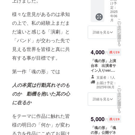
上げました。
を記載
①「魂
け予
ださい。
させて
の形」
定：
頂きま
のロゴ
2025
様々な意見があるのは承知
す。 ※
年06
をデザ
備考欄
こ
月
インし
の上で、私の経験上まだま
の
にご記
リ
たオリ
タ
載くだ
ー
だ遠いと感じる「演劇」と
ジナルT
ン
詳細を見る
さい。
を
シャツ
選
掲載を
択
「バンド」が交わった先で
をクラ
す
希望さ
る
ウド
見える世界を皆様と真に共
れない
ファン
4,000
円
残り29
場合は
ディン
有する事が目標です。
無しと
グ限定
「魂の形」上演
ご記載
ver.にて
台本 出演者サ
くださ
ご用意
イン入りver.
第一作「魂の形」では
い。
致しま
①「魂の形」の
支援者：1人
す。 ②
上演に使用する
お届け予定：
人の本質は行動其れそのも
公演エ
台本に座組一同
こ
2025年06月
ンド
の
のサインを入れ
リ
のか 動機を抱いた其の心
ロール
タ
てお送り致しま
ー
にて支
ン
す。 ※舞台公演
詳細を見る
を
に在るか
援者様
選
前に発送予定に
択
のお名
す
なりますので、
る
前（ハ
ネタバレを控え
をテーマに作品に触れた皆
5,000
ンドル
たい方はご観劇
円
残り29
ネーム
後の開封をお勧
様の明日の「何か」が変わ
「魂の形」「魂
等可）
め致します。 ②
の形」公開ゲネ
を記載
る力を作品にこめてお届け
公演エンドロー