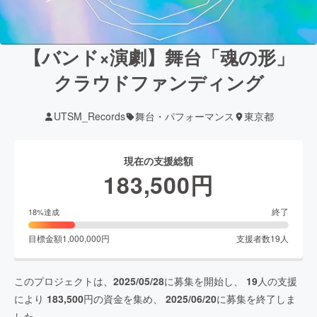
【バンド×演劇】舞台「魂の形」
クラウドファンディング
UTSM_Records
舞台・パフォーマンス
東京都
現在の支援総額
183,500
円
終了
18
%達成
目標金額
1,000,000
円
支援者数
19
人
このプロジェクトは、
2025/05/28
に募集を開始し、
19
人の支援
により
183,500
円の資金を集め、
2025/06/20
に募集を終了しま
した