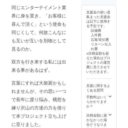
無しとご記載く
ださい。
同じエンターテイメント業
支援金の使い道
界に身を置き、「お客様に
集まった支援金
は以下に使用す
喜んで頂く」という使命も
る予定です。
設備費
同じくして、何故こんなに
人件費
広報/宣伝費
も互いが互いを別物として
リターン仕入
見るのか。
れ費
※目標金額を超
えた場合はプロ
双方を行き来する私には出
ジェクトの運営
費に充てさせて
来る事があるはず。
いただきます。
言葉にすれば大袈裟かもし
支援に関するよ
くある質問
れませんが、その思い一つ
手数料はいく
で長年に渡り悩み、構想を
らかかります
か？
練り沢山の方達の力を借り
目標金額に届
て本プロジェクト立ち上げ
かなかった場
に至りました。
合どうなりま