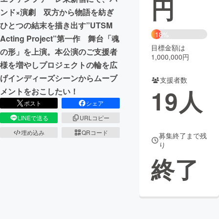
円
ンド×演劇 双方から物語を紡ぎ
まちづくり・地域活性化
ひとつの結末を描き出す”UTSM
18%
Acting Project”第一作 舞台「魂
目標金額は
CAMPFIRE for Social Good
CAMPFIRE Creation
の形」を上演。本公演のご支援者
1,000,000円
CAMPFIREふるさと納税
machi-ya
コミュニティ
様を増やしプロジェクトの輪を広
げインディーズシーンからムーブ
支援者数
19
人
メントをおこしたい！
ポスト
シェア
LINEで送る
URLコピー
埋め込み
QRコード
募集終了まで残
り
終了