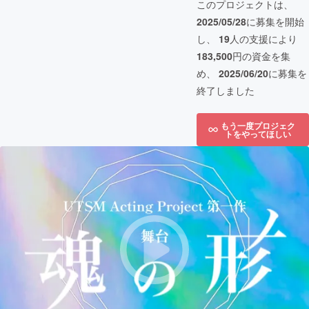
このプロジェクトは、
2025/05/28
に募集を開始
し、
19
人の支援により
183,500
円の資金を集
め、
2025/06/20
に募集を
終了しました
もう一度プロジェク
トをやってほしい