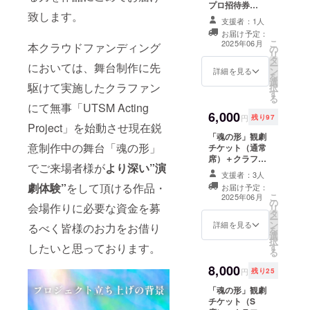
プロ招待券
させて
ルにて支援者様
致します。
①7/30(水)13:00
頂きま
のお名前（ハン
支援者：1人
アトリエファン
す。 ※
ドルネーム等
お届け予定：
ファーレ東新宿
備考欄
可）を記載させ
こ
2025年06月
本クラウドファンディング
の
にて行われる、
にご記
て頂きます。 ※
リ
タ
Bチーム公開ゲ
載くだ
備考欄にご記載
ー
においては、舞台制作に先
ン
ネプロへご招待
さい。
詳細を見る
ください。掲載
を
選
券をお送り致し
掲載を
を希望されない
駆けて実施したクラファン
択
す
ます。 ②公演エ
希望さ
場合は無しとご
る
ンドロールにて
れない
にて無事「UTSM Acting
記載ください。
6,000
支援者様のお名
場合は
円
残り97
Project」を始動させ現在鋭
前（ハンドル
無しと
「魂の形」観劇
ネーム等可）を
ご記載
意制作中の舞台「魂の形」
チケット（通常
記載させて頂き
くださ
席）＋クラファ
ます。 ※備考欄
い。
でご来場者様が
より深い”演
ン限定ステッ
にご記載くださ
支援者：3人
カー ①7月
い。掲載を希望
劇体験”
をして頂ける作品・
お届け予定：
30(水)〜8月3日
されない場合は
こ
2025年06月
の
(日) アトリエ
無しとご記載く
会場作りに必要な資金を募
リ
タ
ファンファーレ
ださい。
ー
ン
東新宿にて上演
詳細を見る
るべく皆様のお力をお借り
を
選
の「魂の形」通
択
したいと思っております。
す
常席での観劇チ
る
ケットを限定デ
8,000
ザインステッ
円
残り25
カー(7cm×4cm)
「魂の形」観劇
と共にお送り致
チケット（S
します。 ※日時