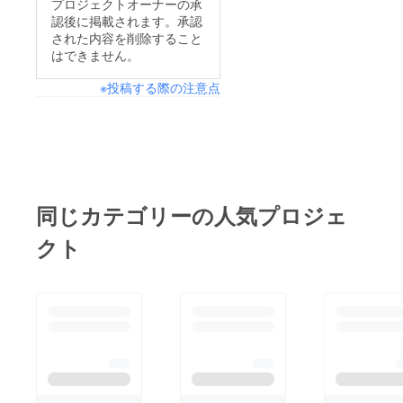
のか。座組一同が真剣
プロジェクトオーナーの承
で助けてくれる人達に
認後に掲載されます。承認
に頭を悩ませながら、
改めて感謝を感じてお
された内容を削除すること
着実に一歩一歩前進し
はできません。
ります。エンターテイ
ていきます。主宰もこ
メントも、提供する側
※投稿する際の注意点
れが完成し皆様にお見
の想い一つでは決して
せ出来る瞬間をますま
大成しないものだと
す楽しみに感じる一日
思っております。皆様
でした。皆様に最高の
のお力が、座組一同の
観劇体験をしていただ
何よりの励みになりま
ける様、全員で力を尽
同じカテゴリーの人気プロジェ
す。何卒、ご支援・ご
くして参りますので、
声援の程宜しくお願い
クト
引き続きご支援・ご声
申し上げます！
援のほどよろしくお願
い致します！ボコボコ
にされる主宰を添え
て。