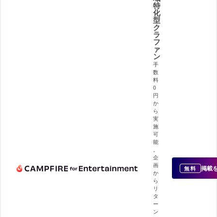
特
化
型
ク
ラ
フ
ァ
ン
手
数
料
0
円
か
ら
実
施
可
能
。
企
画
掲載
無料
か
ら
リ
タ
ー
ン