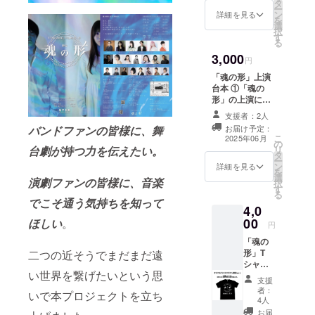
ンサイ
タ
ー
ズ
ン
詳細を見る
を
7cm×4
選
択
cm)
す
る
①「UT
3,000
SM
円
Acting
「魂の形」上演
Project
台本 ①「魂の
」「魂
形」の上演に使
の形」
用する台本とな
のロゴ
支援者：2人
ります。 ※舞台
をデザ
バンドファンの皆様に、舞
お届け予定：
公演前に発送予
インし
こ
2025年06月
の
定になりますの
たアク
台劇が持つ力を伝えたい。
リ
タ
で、ネタバレを
リル
ー
ン
控えたい方はご
詳細を見る
キーホ
を
選
観劇後の開封を
演劇ファンの皆様に、音楽
ル
択
す
お勧め致しま
ダー。
る
す。 ②公演エン
でこそ通う気持ちを知って
②公演
4,0
ドロールにて支
エンド
00
ほしい
。
援者様のお名前
円
ロール
（ハンドルネー
にて支
「魂の
ム等可）を記載
援者様
形」T
二つの近そうでまだまだ遠
させて頂きま
のお名
シャツ
す。 ※備考欄に
前（ハ
い世界を繋げたいという思
（クラ
ご記載くださ
支援
ンドル
ファン
い。掲載を希望
者：
ネーム
いで本プロジェクトを立ち
限定
4人
されない場合は
等可）
ver.）
無しとご記載く
お届