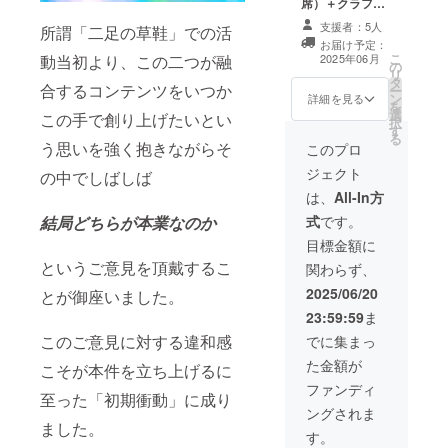
席）＋クラファ
や上演回のご予
ン限定ステッ
約方法に関しま
支援者：5人
所謂「二足の草鞋」での活
カー ①7月
してはご案内を
お届け予定：
30(水)〜8月3日
同封致します。
こ
2025年06月
動当初より、この二つが融
の
(日) アトリエ
②公演エンド
リ
タ
ファンファーレ
ロールにて支援
合するコンテンツをいつか
ー
ン
東新宿にて上演
詳細を見る
者様のお名前
を
選
の「魂の形」S
（ハンドルネー
この手で創り上げたいとい
択
す
席での観劇チ
ム等可）を記載
る
う思いを強く抱きながらそ
ケットを限定デ
このプロ
させて頂きま
ザインステッ
す。 ※備考欄に
ジェクト
の中でしばしば
カー(7cm×4cm)
ご記載くださ
と共にお送り致
は、
All-In方
い。掲載を希望
します。 ※日時
されない場合は
式
です。
結局どちらが本業なのか
や上演回のご予
無しとご記載く
約方法に関しま
目標金額に
ださい。
してはご案内を
というご意見を頂戴するこ
関わらず、
同封致します。
②公演エンド
2025/06/20
とが御座いました。
ロールにて支援
23:59:59
ま
者様のお名前
（ハンドルネー
このご意見に対する違和感
でに集まっ
ム等可）を記載
た金額が
こそが本件を立ち上げるに
させて頂きま
す。 ※備考欄に
ファンディ
至った「初期衝動」に成り
ご記載くださ
ングされま
い。掲載を希望
ました。
されない場合は
す。