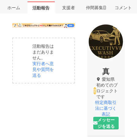
ホーム
支援者
仲間募集
コメント
活動報告
1
活動報告は
まだありま
せん。
実行者へ意
真
見や質問を
送る
愛知県
初めてのプ
ロジェクト
です
特定商取引
法に基づく
表記
メッセー
ジを送る