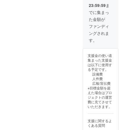
23:59:59
ま
でに集まっ
た金額が
ファンディ
ングされま
す。
支援金の使い道
集まった支援金
は以下に使用す
る予定です。
設備費
人件費
広報/宣伝費
※目標金額を超
えた場合はプロ
ジェクトの運営
費に充てさせて
いただきます。
支援に関するよ
くある質問