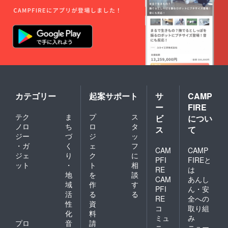
カテゴリー
起案サポート
サ
CAMP
ー
FIRE
テク
ま
プ
ス
ビ
につい
ノロ
ち
ロ
タ
ス
て
ジー
づ
ジ
ッ
・ガ
く
ェ
フ
CAM
CAMP
ジェ
り
ク
に
PFI
FIREと
ット
・
ト
相
RE
は
地
を
談
CAM
あんし
域
作
す
PFI
ん・安
活
る
る
RE
全への
性
資
コ
取り組
化
料
ミュ
み
プロ
音
請
ニ
ニュー