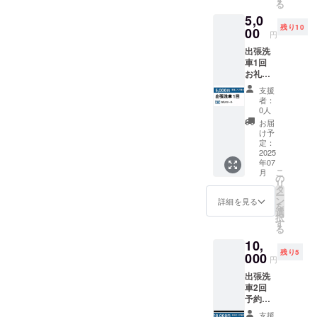
る
5,0
残り10
00
円
出張洗
車1回
お礼の
メール
支援
を送ら
者：
せてい
0人
ただき
お届
ます。
け予
※2025
定：
年7月～
2025
年07
2026年
こ
月
7月末ま
の
リ
で有効
タ
ー
ン
詳細を見る
を
選
択
す
る
10,
残り5
000
円
出張洗
車2回
予約優
先権１
支援