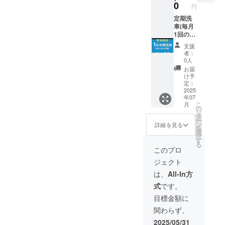
0
円
定期洗
車(毎月
1回の洗
車)
支援
※2025
者：
年7月～
0人
2026年
お届
7月末ま
け予
で有効
定：
2025
年07
こ
月
の
リ
タ
ー
ン
詳細を見る
を
選
択
す
る
このプロ
ジェクト
は、
All-In方
式
です。
目標金額に
関わらず、
2025/05/31