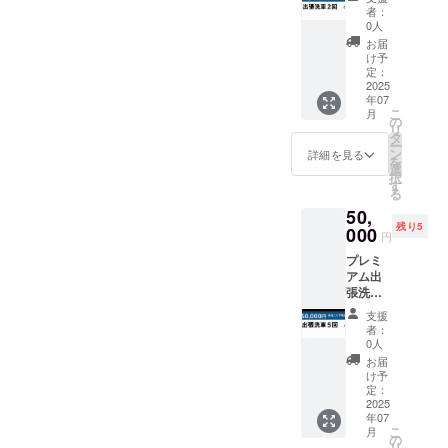
回(予約
者：
混雑時
0人
も優先
お届
対応)
け予
※2025
定：
年7月か
2025
年07
ら2026
こ
月
年7月末
の
リ
まで有
タ
ー
効
ン
詳細を見る
を
選
択
す
る
50,
残り5
000
円
プレミ
アム出
張洗車
× 5回
支援
（大型
者：
車OK、
0人
コー
お届
ティン
け予
グや水
定：
垢除去
2025
年07
含む）
こ
月
出張洗
の
リ