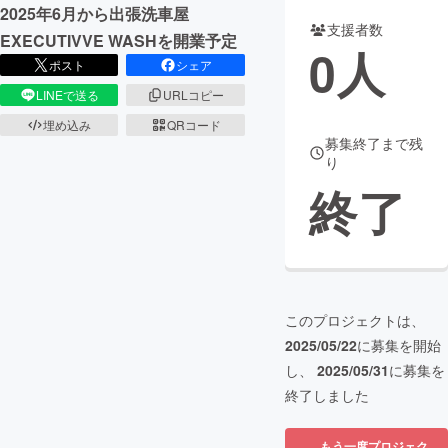
2025年6月から出張洗車屋
支援者数
まちづくり・地域活性化
EXECUTIVVE WASHを開業予定
0
人
ポスト
シェア
LINEで送る
URLコピー
CAMPFIRE for Social Good
CAMPFIRE Creation
埋め込み
QRコード
CAMPFIREふるさと納税
machi-ya
コミュニティ
募集終了まで残
り
終了
このプロジェクトは、
2025/05/22
に募集を開始
し、
2025/05/31
に募集を
終了しました
もう一度プロジェク