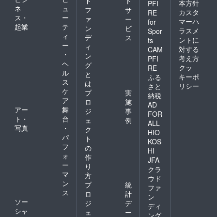
ド
ト
本方針
PFI
ネ
ュ
フ
サ
カスタ
RE
ス・
ー
ァ
ー
マーハ
for
起業
テ
ン
ビ
ラスメ
Spor
ィ
デ
ス
ントに
ts
ー
ィ
対する
CAM
・
ン
考え方
PFI
ヘ
グ
クッ
RE
ル
と
キーポ
ふる
ス
は
リシー
さと
ケ
プ
実
納税
ア
ロ
施
AD
アー
舞
ジ
事
FOR
ト・
台
ェ
例
ALL
写真
・
ク
HIO
パ
ト
KOS
フ
の
HI
ォ
作
JFA
ー
り
クラ
マ
方
ウド
ン
プ
統
ファ
ス
ロ
計
ン
ソー
ジ
デ
ディ
シャ
ェ
ー
ング