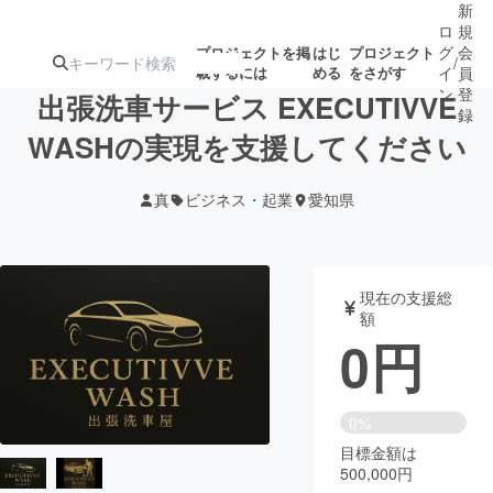
新
ロ
規
グ
会
プロジェクトを掲
はじ
プロジェクト
/
載するには
める
をさがす
イ
員
ン
登
出張洗車サービス EXECUTIVVE
録
WASHの実現を支援してください
人気のプロ
注目のリ
注目の新着プロ
募集終了が近いプ
もうすぐ公開
真
ビジネス・起業
愛知県
ジェクト
ターン
ジェクト
ロジェクト
されます
アート・写真
音楽
現在の支援総
額
0
円
テクノロジー・ガジェット
ゲーム・サ
映像・映画
書籍・雑誌
0%
目標金額は
500,000円
ビジネス・起業
チャレンジ