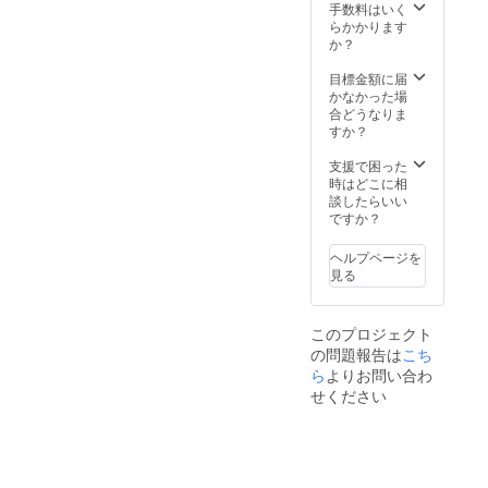
手数料はいく
らかかります
か？
目標金額に届
かなかった場
合どうなりま
すか？
支援で困った
時はどこに相
談したらいい
ですか？
ヘルプページを
見る
このプロジェクト
の問題報告は
こち
ら
よりお問い合わ
せください