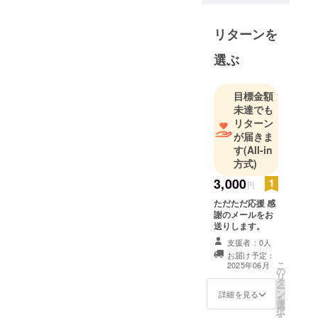
リターンを
選ぶ
目標金額
未達でも
リターン
が届きま
す
(All-in
方式)
3,000
円
ただただ応援 感
謝のメールをお
送りします。
支援者：0人
お届け予定：
こ
2025年06月
の
リ
タ
ー
ン
詳細を見る
を
選
択
す