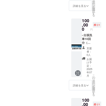
車５回
タ
ー
使用後
ン
詳細を見る
を
から半
選
択
年間
す
る
20%オ
100
フ
※2025
,00
残り1
年7月～
0
円
2026年
7月末ま
• 出張洗
で有効
車10回
分（高
級車・
支援
SUV含
者：
む／
0人
コー
お届
ティン
け予
グ対
定：
応）
2025
年07
※2025
こ
月
年7月～
の
リ
2026年
タ
ー
7月末ま
ン
詳細を見る
を
で有効
選
択
す
る
100
,00
残り1