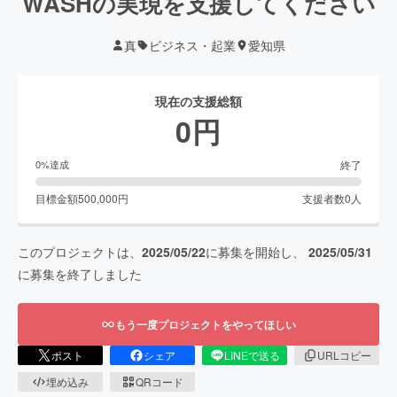
WASHの実現を支援してください
真
ビジネス・起業
愛知県
現在の支援総額
0
円
終了
0
%達成
目標金額
500,000
円
支援者数
0
人
このプロジェクトは、
2025/05/22
に募集を開始し、
2025/05/31
に募集を終了しました
もう一度プロジェクトをやってほしい
ポスト
シェア
LINEで送る
URLコピー
埋め込み
QRコード