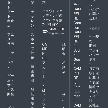
ダク
楽
求
ティ
ス
ト
CAM
ヘルプ
クラウドファ
フー
チ
PFI
お問い
ンディングの
ド・
ャ
RE
合わせ
ノウハウを無
飲食
レ
Crea
料で学ぼう
店
ン
tion
各種規定
CAMPFIRE
ジ
CAM
アカデミー
アニ
ス
利用規
PFI
メ・
ポ
約
RE
漫画
ー
CA
説
細則
for
ツ
MP
明
プライ
Soci
ファ
映
FI
会
バシー
al
ッ
像
RE
・
ポリ
Goo
ショ
・
ア
相
シー
d
ン
映
カ
談
特定商
CAM
画
デ
会
取引法
PFI
ゲー
書
ミ
に基づ
RE
ム・
籍
ー
く表記
for
サー
・
と
情報セ
Ente
ビス
雑
は
キュリ
rtain
開発
誌
ク
サ
ティ方
men
出
ラ
ポ
針
t
版
ウ
ー
反社基
CAM
ビジ
ビ