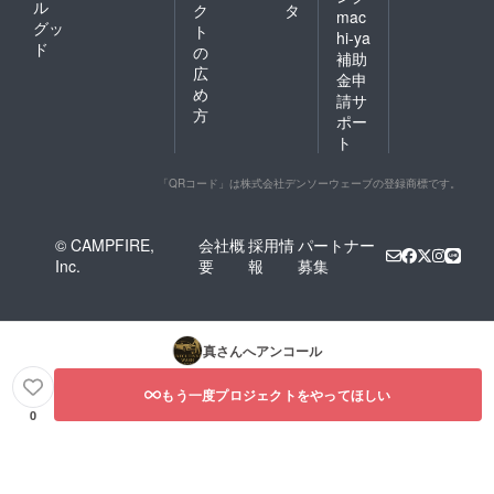
ル
ク
タ
mac
グッ
ト
hi-ya
ド
の
補助
広
金申
め
請サ
方
ポー
ト
「QRコード」は株式会社デンソーウェーブの登録商標です。
© CAMPFIRE,
会社概
採用情
パートナー
Inc.
要
報
募集
真
さんへアンコール
もう一度プロジェクトをやってほしい
0