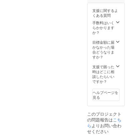
支援に関するよ
くある質問
手数料はいく
らかかります
か？
目標金額に届
かなかった場
合どうなりま
すか？
支援で困った
時はどこに相
談したらいい
ですか？
ヘルプページを
見る
このプロジェクト
の問題報告は
こち
ら
よりお問い合わ
せください