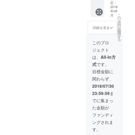
円 送料
定：
無料。
2018
年09
こ
月
の
リ
タ
ー
ン
詳細を見る
を
選
択
す
る
このプロ
ジェクト
は、
All-In方
式
です。
目標金額に
関わらず、
2018/07/30
23:59:59
ま
でに集まっ
た金額が
ファンディ
ングされま
す。