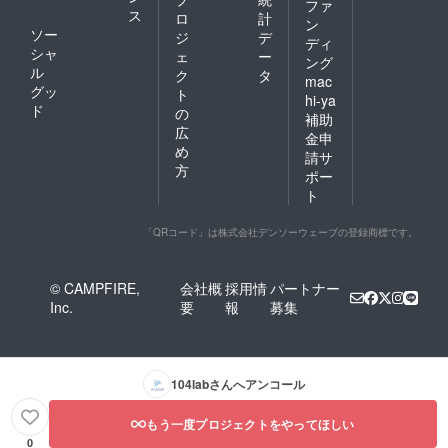
ファ
ス
ロ
計
ン
ソー
ジ
デ
ディ
シャ
ェ
ー
ング
ル
ク
タ
mac
グッ
ト
hi-ya
ド
の
補助
広
金申
め
請サ
方
ポー
ト
「QRコード」は株式会社デンソーウェーブの登録商標です。
© CAMPFIRE,
会社概
採用情
パートナー
Inc.
要
報
募集
104lab
さんへアンコール
もう一度プロジェクトをやってほしい
0