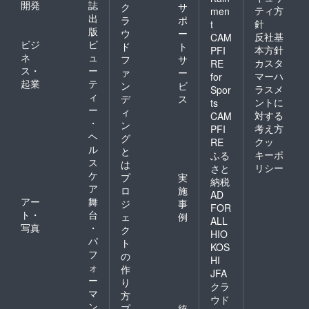
開発
誌
ク
サ
ティ方
men
出
ラ
ポ
針
t
版
ウ
ー
反社基
CAM
ビジ
ビ
ド
ト
本方針
PFI
ネ
ュ
フ
サ
カスタ
RE
ス・
ー
ァ
ー
マーハ
for
起業
テ
ン
ビ
ラスメ
Spor
ィ
デ
ス
ントに
ts
ー
ィ
対する
CAM
・
ン
考え方
PFI
ヘ
グ
クッ
RE
ル
と
キーポ
ふる
ス
は
リシー
さと
ケ
プ
実
納税
ア
ロ
施
AD
アー
舞
ジ
事
FOR
ト・
台
ェ
例
ALL
写真
・
ク
HIO
パ
ト
KOS
フ
の
HI
ォ
作
JFA
ー
り
クラ
マ
方
ウド
ン
プ
統