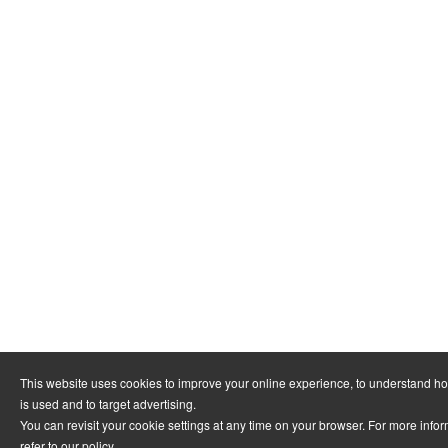
This website uses cookies to improve your online experience, to understand h
is used and to target advertising.
You can revisit your cookie settings at any time on your browser. For more info
refer to
our policy
.