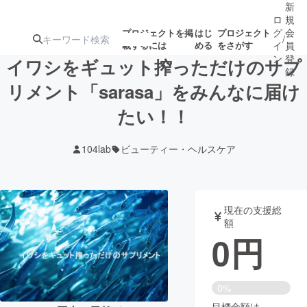
新
ロ
規
グ
会
プロジェクトを掲
はじ
プロジェクト
/
載するには
める
をさがす
イ
員
ン
登
イワシをギュット搾っただけのサプ
録
リメント「sarasa」をみんなに届け
たい！！
人気のプロ
注目のリ
注目の新着プロ
募集終了が近いプ
もうすぐ公開
ジェクト
ターン
ジェクト
ロジェクト
されます
104lab
ビューティー・ヘルスケア
アート・写真
音楽
現在の支援総
テクノロジー・ガジェット
ゲーム・サ
額
0
円
映像・映画
書籍・雑誌
0%
ビジネス・起業
チャレンジ
目標金額は