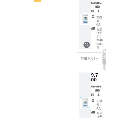
ておりま
sarasa
150
す。
粒 1Ｐ
Ｃ
支援
是非、お試
一ヵ月
者：
分 通常
しくださ
0人
価格
お届
い。
5,980円
け予
送料無
定：
料。
2018
年09
こ
月
の
リ
タ
ー
ン
詳細を見る
を
選
択
す
る
9,7
00
円
sarasa
150
粒 3Ｐ
Ｃ
支援
三ヵ月
者：
分 通常
0人
価格
お届
12,940
け予