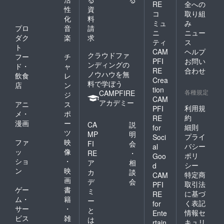
RE
全への
性
資
コ
取り組
化
料
ミュ
み
プロ
音
請
ニ
ニュー
ダク
楽
求
ティ
ス
ト
CAM
ヘルプ
クラウドファ
フー
チ
PFI
お問い
ンディングの
ド・
ャ
RE
合わせ
ノウハウを無
飲食
レ
Crea
料で学ぼう
店
ン
tion
各種規定
CAMPFIRE
ジ
CAM
アカデミー
アニ
ス
利用規
PFI
メ・
ポ
約
RE
漫画
ー
CA
説
細則
for
ツ
MP
明
プライ
Soci
ファ
映
FI
会
バシー
al
ッ
像
RE
・
ポリ
Goo
ショ
・
ア
相
シー
d
ン
映
カ
談
特定商
CAM
画
デ
会
取引法
PFI
ゲー
書
ミ
に基づ
RE
ム・
籍
ー
く表記
for
サー
・
と
情報セ
Ente
ビス
雑
は
キュリ
rtain