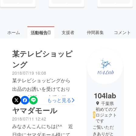
ホーム
支援者
仲間募集
コメント
活動報告
4
某テレビショッピ
ング
2018/07/19 16:08
某テレビショッピングから
出品のお誘いを受けており
104lab
ます。 皆様のご支援お待ち
もっと見る
千葉県
しています。 よろしくお願
ヤマダモール
初めてのプ
い致します。
ロジェクト
2018/07/11 12:42
です
みなさんこんにちは(^^ゞ 近
ご覧いただ
きありがと
日中にヤマダモール様にて