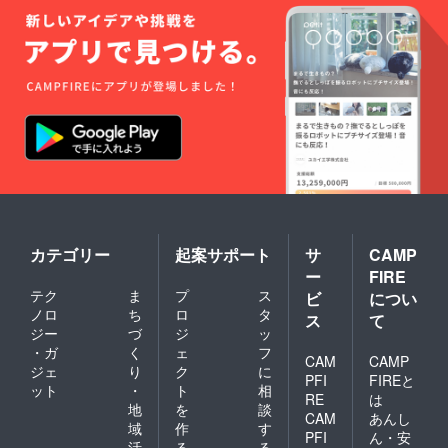
カテゴリー
起案サポート
サ
CAMP
ー
FIRE
テク
ま
プ
ス
ビ
につい
ノロ
ち
ロ
タ
ス
て
ジー
づ
ジ
ッ
・ガ
く
ェ
フ
CAM
CAMP
ジェ
り
ク
に
PFI
FIREと
ット
・
ト
相
RE
は
地
を
談
CAM
あんし
域
作
す
PFI
ん・安
活
る
る