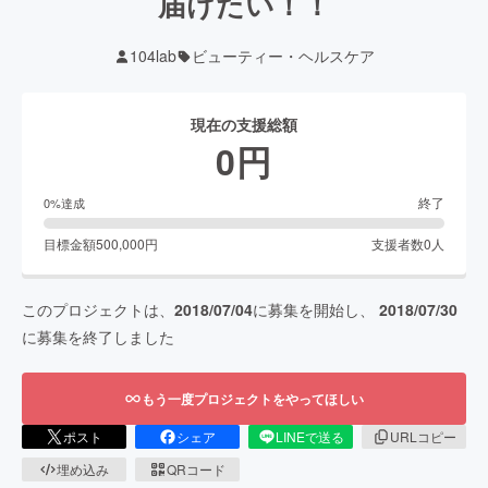
届けたい！！
104lab
ビューティー・ヘルスケア
現在の支援総額
0
円
終了
0
%達成
目標金額
500,000
円
支援者数
0
人
このプロジェクトは、
2018/07/04
に募集を開始し、
2018/07/30
に募集を終了しました
もう一度プロジェクトをやってほしい
ポスト
シェア
LINEで送る
URLコピー
埋め込み
QRコード