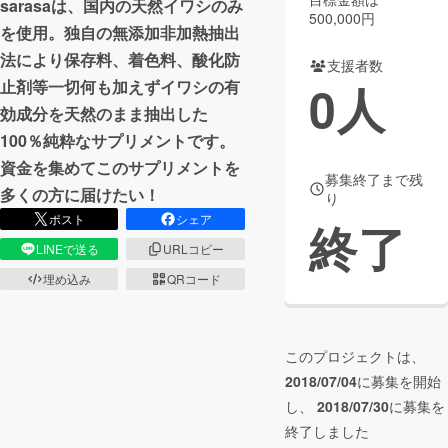
sarasaは、国内の天然イワシのみ
500,000円
を使用。独自の無添加非加熱抽出
まちづくり・地域活性化
法により保存料、着色料、酸化防
支援者数
0
人
止剤等一切何も加えずイワシの有
CAMPFIRE for Social Good
CAMPFIRE Creation
効成分を天然のまま抽出した
CAMPFIREふるさと納税
machi-ya
コミュニティ
100％純粋なサプリメントです。
資金を集めてこのサプリメントを
募集終了まで残
多くの方に届けたい！
り
ポスト
シェア
終了
LINEで送る
URLコピー
埋め込み
QRコード
このプロジェクトは、
2018/07/04
に募集を開始
し、
2018/07/30
に募集を
終了しました