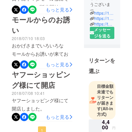
うございま
「sarasa」が販売開始しま
もっと見る
す。
https://104lab.com/
す✌️ ヤマダモールでsarasa
104Lab(ワン
モールからのお誘
https://104lab.base.ec/
で検索するとでてきます。
ゼロフォー
https://twitter.com/104Lab2
い
メッセー
ラボ)では、
よろしくお願いします。
ジを送る
独自の無添
2018/07/10 18:03
加非加熱抽
おかげさまでいろいろな
出法によ
モールからお誘いが来てお
り、保存
リターンを
ります。 プロジェクトを成
料、着色
もっと見る
料、酸化防
功させて皆様に「Sarasa」
選ぶ
ヤフーショッピン
止剤等一切
を届けたいと思っています
何も加えず
グ様にて開店
目標金額
のでご支援お願い致しま
イワシの有
未達でも
2018/07/08 10:41
す。
効成分を天
リターン
ヤフーショッピング様にて
然のまま抽
が届きま
出した
開店しました。
す
(All-in
方式)
100％純粋な
もっと見る
サプリメン
4,4
00
トを販売し
円
1