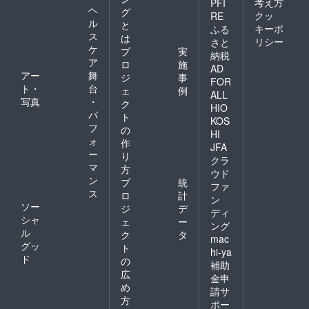
考え方
PFI
ヘ
グ
クッ
RE
ル
と
キーポ
ふる
ス
は
リシー
さと
ケ
プ
実
納税
ア
ロ
施
AD
アー
舞
ジ
事
FOR
ト・
台
ェ
例
ALL
写真
・
ク
HIO
パ
ト
KOS
フ
の
HI
ォ
作
JFA
ー
り
クラ
マ
方
ウド
ン
プ
統
ファ
ス
ロ
計
ン
ソー
ジ
デ
ディ
シャ
ェ
ー
ング
ル
ク
タ
mac
グッ
ト
hi-ya
ド
の
補助
広
金申
め
請サ
方
ポー