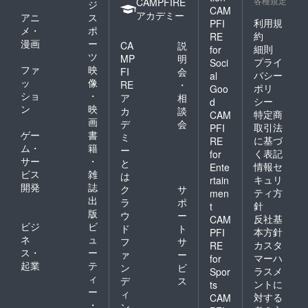
各種規定
CAMPFIRE
ジ
CAM
アカデミー
アニ
ス
利用規
PFI
メ・
ポ
約
RE
漫画
ー
CA
説
細則
for
ツ
MP
明
プライ
Soci
ファ
映
FI
会
バシー
al
ッ
像
RE
・
ポリ
Goo
ショ
・
ア
相
シー
d
ン
映
カ
談
特定商
CAM
画
デ
会
取引法
PFI
ゲー
書
ミ
に基づ
RE
ム・
籍
ー
く表記
for
サー
・
と
情報セ
Ente
ビス
雑
は
キュリ
rtain
開発
誌
ク
サ
ティ方
men
出
ラ
ポ
針
t
版
ウ
ー
反社基
CAM
ビジ
ビ
ド
ト
本方針
PFI
ネ
ュ
フ
サ
カスタ
RE
ス・
ー
ァ
ー
マーハ
for
起業
テ
ン
ビ
ラスメ
Spor
ィ
デ
ス
ントに
ts
ー
ィ
対する
CAM
・
ン