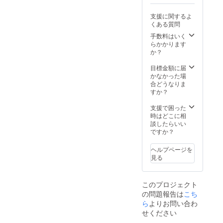
支援に関するよ
くある質問
手数料はいく
らかかります
か？
目標金額に届
かなかった場
合どうなりま
すか？
支援で困った
時はどこに相
談したらいい
ですか？
ヘルプページを
見る
このプロジェクト
の問題報告は
こち
ら
よりお問い合わ
せください