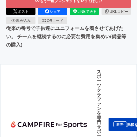
もう一度プロジェクトをやってほしい
ポスト
シェア
LINEで送る
URLコピー
埋め込み
QRコード
従来の番号で子供達にユニフォームを着させてあげた
い。 チームを継続するのに必要な費用を集めい(備品等
の購入)
ス
ポ
ー
ツ
ク
ラ
フ
ァ
ン
を
専
門
掲載
無料
サ
ポ
ー