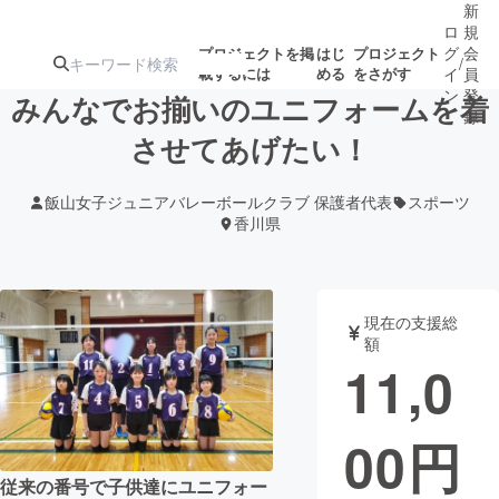
新
ロ
規
グ
会
プロジェクトを掲
はじ
プロジェクト
/
載するには
める
をさがす
イ
員
ン
登
みんなでお揃いのユニフォームを着
録
させてあげたい！
人気のプロ
注目のリ
注目の新着プロ
募集終了が近いプ
もうすぐ公開
飯山女子ジュニアバレーボールクラブ 保護者代表
スポーツ
ジェクト
ターン
ジェクト
ロジェクト
されます
香川県
アート・写真
音楽
現在の支援総
額
テクノロジー・ガジェット
ゲーム・サ
11,0
映像・映画
書籍・雑誌
00
円
ビジネス・起業
チャレンジ
従来の番号で子供達にユニフォー