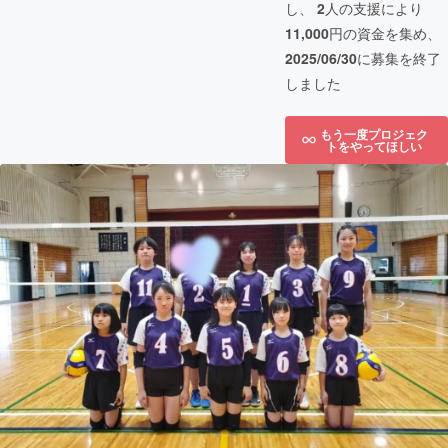
し、
2
人の支援により
11,000
円の資金を集め、
2025/06/30
に募集を終了
しました
もう一度プロジェク
トをやってほしい