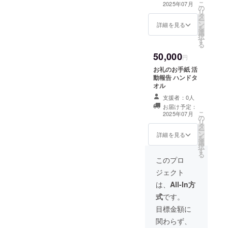
ります。 10,000
こ
2025年07月
の
円、20,000円の
リ
タ
リターン内容と
ー
ン
同じになります)
詳細を見る
を
選
択
す
る
50,000
円
お礼のお手紙 活
動報告 ハンドタ
オル
支援者：0人
お届け予定：
こ
2025年07月
の
リ
タ
ー
ン
詳細を見る
を
選
択
す
る
このプロ
ジェクト
は、
All-In方
式
です。
目標金額に
関わらず、