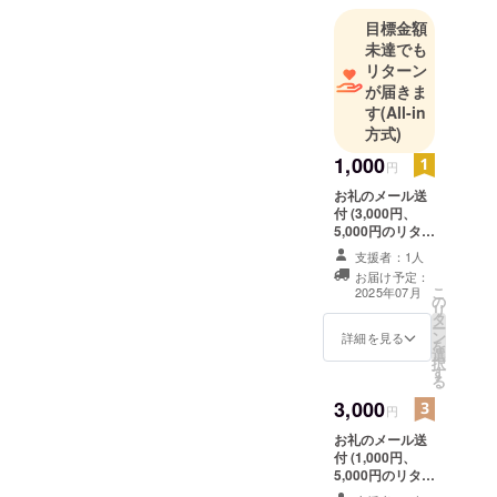
目標金額
未達でも
リターン
が届きま
す
(All-in
方式)
1,000
円
お礼のメール送
付 (3,000円、
5,000円のリター
ン内容と同じに
支援者：1人
なります)
お届け予定：
こ
2025年07月
の
リ
タ
ー
ン
詳細を見る
を
選
択
す
る
3,000
円
お礼のメール送
付 (1,000円、
5,000円のリター
ン内容と同じに