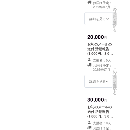
礼+活動報告とな
お届け予定：
ります。 20,000
こ
2025年07月
の
円、30,000円の
リ
タ
リターン内容と
ー
ン
同じになります)
詳細を見る
を
選
択
す
る
20,000
円
お礼のメールの
送付 活動報告
(1,000円、3,000
円、5,000円のお
支援者：0人
礼+活動報告とな
お届け予定：
ります。 10,000
こ
2025年07月
の
円、30,000円の
リ
タ
リターン内容と
ー
ン
同じになります)
詳細を見る
を
選
択
す
る
30,000
円
お礼のメールの
送付 活動報告
(1,000円、3,000
円、5,000円のお
支援者：0人
礼+活動報告とな
お届け予定：