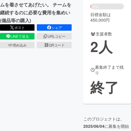
ムを着させてあげたい。 チームを
2%
まちづくり・地域活性化
継続するのに必要な費用を集めい
目標金額は
450,000円
(備品等の購入)
ポスト
シェア
CAMPFIRE for Social Good
CAMPFIRE Creation
支援者数
LINEで送る
URLコピー
CAMPFIREふるさと納税
machi-ya
コミュニティ
2
人
埋め込み
QRコード
募集終了まで残
り
終了
このプロジェクトは、
2025/06/04
に募集を開始