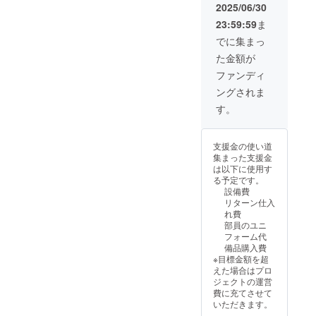
2025/06/30
23:59:59
ま
でに集まっ
た金額が
ファンディ
ングされま
す。
支援金の使い道
集まった支援金
は以下に使用す
る予定です。
設備費
リターン仕入
れ費
部員のユニ
フォーム代
備品購入費
※目標金額を超
えた場合はプロ
ジェクトの運営
費に充てさせて
いただきます。