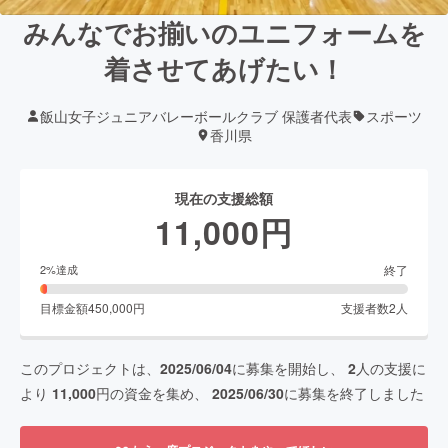
みんなでお揃いのユニフォームを
着させてあげたい！
飯山女子ジュニアバレーボールクラブ 保護者代表
スポーツ
香川県
現在の支援総額
11,000
円
終了
2
%達成
目標金額
450,000
円
支援者数
2
人
このプロジェクトは、
2025/06/04
に募集を開始し、
2
人の支援に
より
11,000
円の資金を集め、
2025/06/30
に募集を終了しました