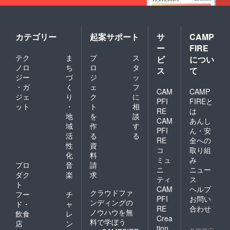
カテゴリー
起案サポート
サ
CAMP
ー
FIRE
テク
ま
プ
ス
ビ
につい
ノロ
ち
ロ
タ
ス
て
ジー
づ
ジ
ッ
・ガ
く
ェ
フ
CAM
CAMP
ジェ
り
ク
に
PFI
FIREと
ット
・
ト
相
RE
は
地
を
談
CAM
あんし
域
作
す
PFI
ん・安
活
る
る
RE
全への
性
資
コ
取り組
化
料
ミュ
み
プロ
音
請
ニ
ニュー
ダク
楽
求
ティ
ス
ト
CAM
ヘルプ
クラウドファ
フー
チ
PFI
お問い
ンディングの
ド・
ャ
RE
合わせ
ノウハウを無
飲食
レ
Crea
料で学ぼう
店
ン
tion