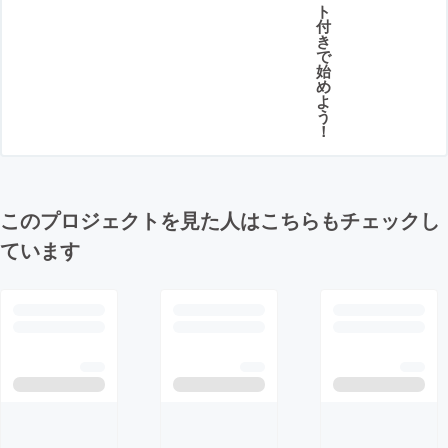
ト
付
き
で
始
め
よ
う
！
このプロジェクトを見た人はこちらもチェックし
ています