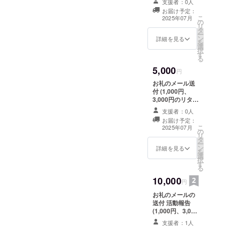
支援者：0人
なります)
お届け予定：
こ
2025年07月
の
リ
タ
ー
ン
詳細を見る
を
選
択
す
る
5,000
円
お礼のメール送
付 (1,000円、
3,000円のリター
ン内容と同じに
支援者：0人
なります)
お届け予定：
こ
2025年07月
の
リ
タ
ー
ン
詳細を見る
を
選
択
す
る
10,000
円
お礼のメールの
送付 活動報告
(1,000円、3,000
円、5,000円のお
支援者：1人