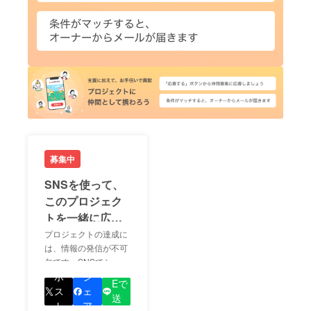
募集中
SNSを使って、
このプロジェク
トを一緒に広め
ましょう！
プロジェクトの達成に
は、情報の発信が不可
欠です。SNSでシェア
LIN
をして、あなたが応援
ポ
シ
Eで
しているプロジェクト
ス
ェ
送
の良さを知ってもらい
ト
ア