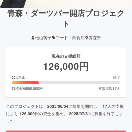
青森・ダーツバー開店プロジェク
ト
松山萌子
フード・飲食店
青森県
現在の支援総額
126,000
円
終了
25
%達成
目標金額
500,000
円
支援者数
17
人
このプロジェクトは、
2025/06/04
に募集を開始し、
17
人の支援
により
126,000
円の資金を集め、
2025/07/31
に募集を終了しま
した