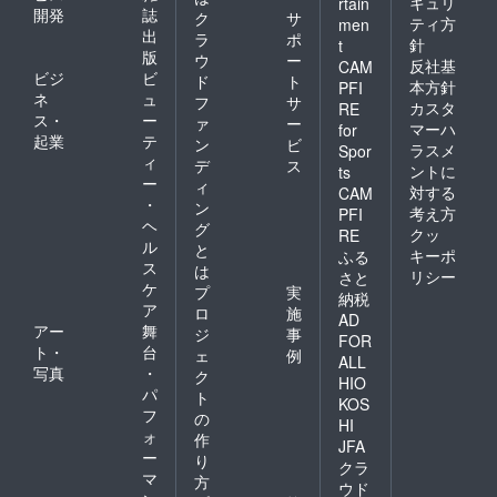
キュリ
rtain
開発
誌
ク
サ
ティ方
men
出
ラ
ポ
針
t
版
ウ
ー
反社基
CAM
ビジ
ビ
ド
ト
本方針
PFI
ネ
ュ
フ
サ
カスタ
RE
ス・
ー
ァ
ー
マーハ
for
起業
テ
ン
ビ
ラスメ
Spor
ィ
デ
ス
ントに
ts
ー
ィ
対する
CAM
・
ン
考え方
PFI
ヘ
グ
クッ
RE
ル
と
キーポ
ふる
ス
は
リシー
さと
ケ
プ
実
納税
ア
ロ
施
AD
アー
舞
ジ
事
FOR
ト・
台
ェ
例
ALL
写真
・
ク
HIO
パ
ト
KOS
フ
の
HI
ォ
作
JFA
ー
り
クラ
マ
方
ウド