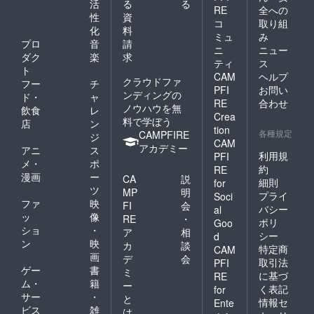
活
る
る
RE
全への
性
資
コ
取り組
化
料
ミュ
み
プロ
音
請
ニ
ニュー
ダク
楽
求
ティ
ス
ト
CAM
ヘルプ
クラウドファ
フー
チ
PFI
お問い
ンディングの
ド・
ャ
RE
合わせ
ノウハウを無
飲食
レ
Crea
料で学ぼう
店
ン
tion
各種規定
CAMPFIRE
ジ
CAM
アカデミー
アニ
ス
利用規
PFI
メ・
ポ
約
RE
漫画
ー
CA
説
細則
for
ツ
MP
明
プライ
Soci
ファ
映
FI
会
バシー
al
ッ
像
RE
・
ポリ
Goo
ショ
・
ア
相
シー
d
ン
映
カ
談
特定商
CAM
画
デ
会
取引法
PFI
ゲー
書
ミ
に基づ
RE
ム・
籍
ー
く表記
for
サー
・
と
情報セ
Ente
ビス
雑
は