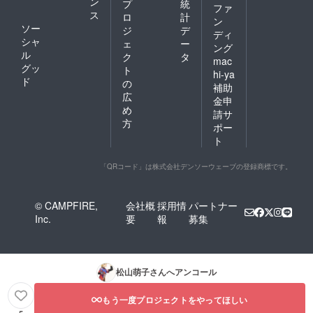
ン
プ
統
ファ
ス
ロ
計
ン
ソー
ジ
デ
ディ
シャ
ェ
ー
ング
ル
ク
タ
mac
グッ
ト
hi-ya
ド
の
補助
広
金申
め
請サ
方
ポー
ト
「QRコード」は株式会社デンソーウェーブの登録商標です。
© CAMPFIRE,
会社概
採用情
パートナー
Inc.
要
報
募集
松山萌子
さんへアンコール
もう一度プロジェクトをやってほしい