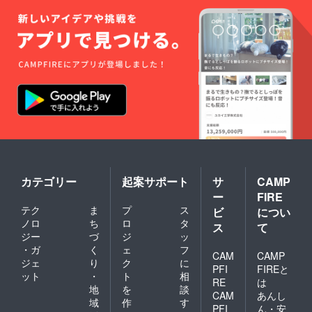
カテゴリー
起案サポート
サ
CAMP
ー
FIRE
テク
ま
プ
ス
ビ
につい
ノロ
ち
ロ
タ
ス
て
ジー
づ
ジ
ッ
・ガ
く
ェ
フ
CAM
CAMP
ジェ
り
ク
に
PFI
FIREと
ット
・
ト
相
RE
は
地
を
談
CAM
あんし
域
作
す
PFI
ん・安