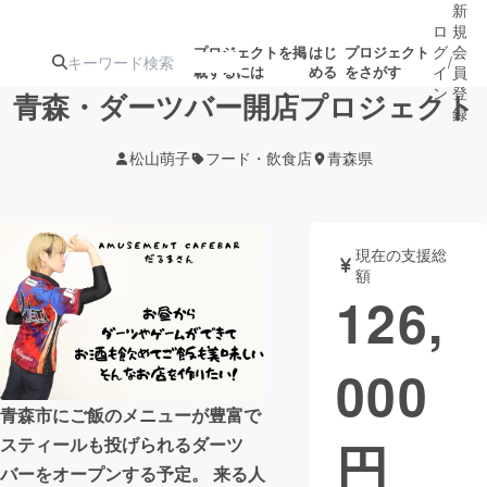
新
ロ
規
グ
会
プロジェクトを掲
はじ
プロジェクト
/
載するには
める
をさがす
イ
員
ン
登
青森・ダーツバー開店プロジェクト
録
松山萌子
フード・飲食店
青森県
人気のプロ
注目のリ
注目の新着プロ
募集終了が近いプ
もうすぐ公開
ジェクト
ターン
ジェクト
ロジェクト
されます
現在の支援総
額
アート・写真
音楽
126,
テクノロジー・ガジェット
ゲーム・サ
000
映像・映画
書籍・雑誌
青森市にご飯のメニューが豊富で
円
スティールも投げられるダーツ
ビジネス・起業
チャレンジ
バーをオープンする予定。 来る人