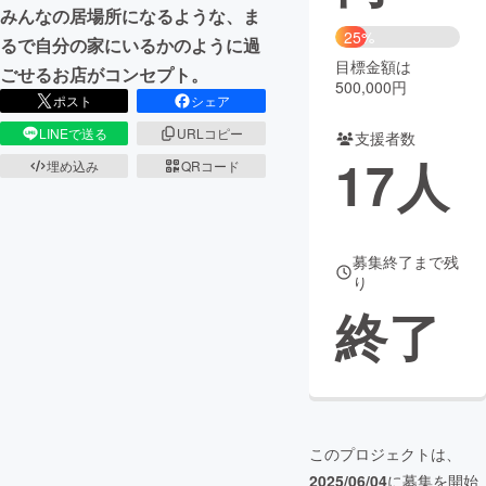
みんなの居場所になるような、ま
25%
まちづくり・地域活性化
るで自分の家にいるかのように過
目標金額は
ごせるお店がコンセプト。
500,000円
ポスト
シェア
CAMPFIRE for Social Good
CAMPFIRE Creation
LINEで送る
URLコピー
支援者数
CAMPFIREふるさと納税
machi-ya
コミュニティ
17
人
埋め込み
QRコード
募集終了まで残
り
終了
このプロジェクトは、
2025/06/04
に募集を開始