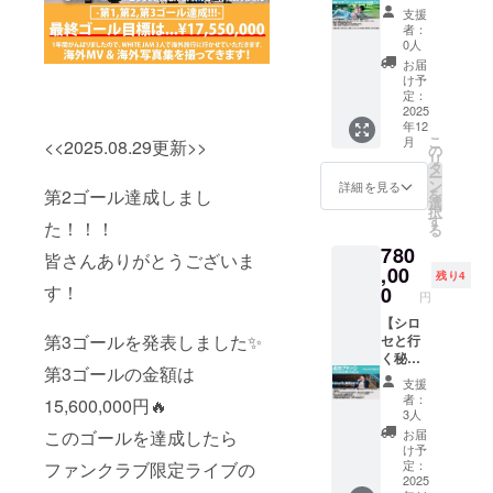
in
作。
らのお
支援
SHIRO
楽しみ
者：
代表曲「ウ
SEの部
に！ 商
0人
ソツキ」
屋プラ
品サイ
お届
ン】
ズ：
「Tattoo」で
け予
SHIRO
5cm×5
定：
知られる。
SEの部
2025
cm
年12
屋であ
※CAMP
こ
月
<<2025.08.29更新>>
なた1人
FIREに
の
代表曲
リ
だけの
ご登録
タ
泣き歌「ウ
ー
為に
のご住
ン
詳細を見る
第2ゴール達成しまし
を
LIVEを
ソツキ」
所にお
選
択
しま
届けし
す
は、
た！！！
る
す。観
ます。
YouTubeで
780
客はあ
皆さんありがとうございま
なた1
,00
2,400万回再
残り4
人。
す！
0
生され、
円
歌って
iTunes 総合
ほしい
【シロ
第3ゴールを発表しました✨
曲
セと行
チャートで1
(SHIRO
く秘密
位を獲得。
第3ゴールの金額は
SEソロ
のデー
支援
曲)3曲
トプラ
「泣ける
者：
15,600,000円🔥
リクエ
ン】 シ
3人
歌」の代表
ストし
ロセと
このゴールを達成したら
お届
入りを果た
てね。
一緒に5
け予
泣き
時間
定：
ファンクラブ限定ライブの
した。
歌、え
デート
2025
ドSソング