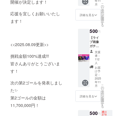
年11
開催が決定します！
ろ曲、
できる
こ
月
「Tattoo」
なんで
プラン
の
リ
もOK。
です。
タ
は”タトゥー
ー
応援を宜しくお願いいたし
映像
関東近
ン
詳細を見る
にキスをし
を
OK！録
郊の海
選
ます！
択
音OKの
のある
て”というフ
す
る
独占30
テーマ
レーズが流
500
分
パーク
円
行し、
LIVE！
で一緒
【ライ
その後2
に遊べ
TikTok 楽曲
ブ画像
人だけ
ます ︎開
<<2025.08.09更新>>
チャート8週
ガチャ
の空間
催日程
プラン
連続 Top 50
でお茶
11月
支援
(全20
タイム
or12月
挑戦金額100%達成!!!
者：
位にランク
種)】 初
も30分
or1月で
112
イン。
のホー
皆さんありがとうございま
人
ご用意
あなた
ルライ
してお
の予定
お届
YouTubeで
す！
ブ当日
け予
りま
に合わ
も1200万回
のライ
定：
す。
せま
2025
ブ写真
再生されて
SHIRO
す。 昼
次の第2ゴールを発表しまし
年11
が高解
SEとの
デート
いる。
こ
月
像度で
の
2ショッ
か夜
た✨
リ
バラードで
届きま
タ
ト撮影
デート
ー
す。 全
ン
詳細を見る
は「泣き
あり。
をお選
第2ゴールの金額は
を
20種類
選
1応募
びくだ
歌」、アッ
択
からラ
す
11,700,000円！
で、複
さい。
る
プチューン
ンダ
数人で
昼デー
ム。
500
残り
の参加
ト：11
では「ドSソ
円
278