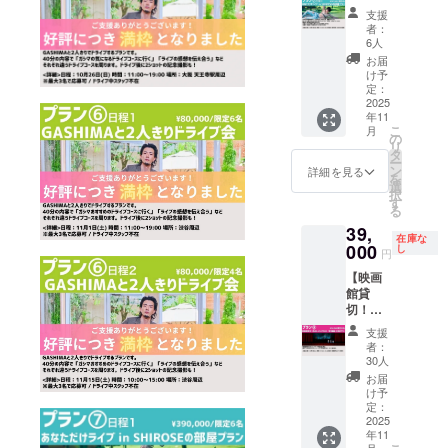
イブ中
も30分
SEソロ
in
ので、
NIKKIプ
ファンクラ
支援
スタッ
ご用意
曲)3曲
SHIRO
備考欄
リクラ
者：
ブWeb、
フは不
してお
リクエ
SEの部
にご記
会を両
6人
在とな
りま
ストし
屋プラ
ファンクラ
載くだ
方支援
お届
りま
す。
てね。
ン】
さい。
しまし
け予
ブApp を運
す。 ②
SHIRO
泣き
SHIRO
例) 11/1
定：
た」と
営してい
実施日
SEとの
歌、え
SEの部
2025
の
記載を
年11
程が同
2ショッ
ろ曲、
屋であ
GASHI
る。
お願い
こ
月
日のプ
ト撮影
なんで
なた1人
MAドラ
の
致しま
リ
ラン
あり。
もOK。
だけの
イブと
タ
す。そ
ー
2014年1月
を、両
1応募
映像
為に
11/1
ン
の他の
詳細を見る
を
方ご支
で、複
OK！録
LIVEを
NIKKIプ
選
お客様
22日にメ
択
援いた
数人で
音OKの
しま
リクラ
す
に関し
ジャーデ
る
だける
の参加
独占30
す。観
会を両
ては、
39,
場合
もOK！
分
客はあ
ビュー。
方支援
ご希望
在庫な
は、 優
(ワリカ
LIVE！
なた1
000
する
し
の時間
2017年自身
円
先して
ン4人ま
その後2
人。
方。 備
を承る
のレーベル
【映画
時間を
で) <日
人だけ
歌って
考欄に
ことは
館貸
調整致
程・場
の空間
ほしい
「11/1
「WHITE
可能で
切！初
します
所> 日
でお茶
曲
の
すが、
JAM
のホー
ので、
程：11
タイム
(SHIRO
GASHI
スケ
支援
ルライ
Records」を
備考欄
月2日
も30分
SEソロ
MAドラ
ジュー
者：
ブ
にご記
(日)
ご用意
曲)3曲
イブと
30人
ルの都
立ち上げ
DVD・
載くだ
11:00～
してお
リクエ
11/1NIK
合によ
お届
る。
宇宙最
さい。
20:00
りま
ストし
KIプリ
け予
りご希
速上映
例)
場所：
す。
てね。
定：
2024年には
クラ会
望に添
会プラ
2025
11/15の
都内某
SHIRO
泣き
を両方
えない
Zepp
年11
ン】 映
GASHI
所
SEとの
歌、え
支援し
場合が