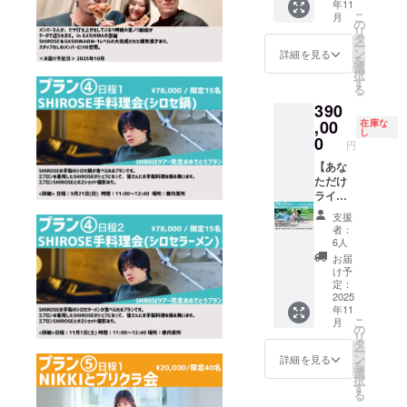
時間を
年11
とともに作
ブ会】
想を伝
ランの
希望の
は、
お伺い
こ
月
GASHI
え合
の
為、こ
り上げた独
方は、
wj.mad
する事
リ
MAと2
う」な
タ
ちらの
9/15ま
oguchi
は可能
自の音色で
ー
人きり
ど それ
ン
プラン
詳細を見る
でにご
@gmail
です
を
でドラ
ある。「サ
ぞれ違
選
は9/15
購入く
.comか
が、ス
択
イブす
うドラ
す
に受付
ださ
ンプルやコ
ら、
ケ
る
るプラ
イブ
終了と
い。 ③
CAMPF
ジュー
ピー＆ペー
390
ンで
コース
させて
当日の
IREに登
ルの都
す。 40
,00
を周り
在庫な
ストで簡単
いただ
詳細
録され
合によ
し
分の内
ます。
0
きま
は、
ている
に音楽が作
円
りご希
容で
ドライ
す。 ご
wj.mad
メール
望に添
れる世の中
「ガシ
【あな
ブ後に2
希望の
oguchi
アドレ
えない
マおす
ただけ
ショッ
方は、
になったか
@gmail
ス宛に
場合が
すめの
ライブ
トの記
9/15ま
.comか
お送り
ござい
らこそ、こ
ドライ
in
念撮影
でにご
ら、
致しま
支援
ます。
ブコー
SHIRO
ういった世
も！ 1
購入く
CAMPF
者：
す。
なお、
スに行
SEの部
応募
ださ
6人
IREに登
界中のどこ
その場
く」
屋プラ
で、複
い。 ④
録され
お届
合でも
にもないサ
「ライ
ン】
数人で
実施日
け予
ている
ご予約
ブの感
SHIRO
の参加
定：
ウンド一つ
程が同
メール
のキャ
想を伝
SEの部
2025
もOK！
日のプ
アドレ
の独自性を
ンセ
年11
え合
屋であ
(ワリカ
ラン
ス宛に
ル、返
こ
月
突き詰めて
う」な
なた1人
ン3人ま
の
を、両
お送り
金はで
リ
ど それ
だけの
で) <日
タ
方ご支
いる。」と
致しま
きかね
ー
ぞれ違
為に
程・場
ン
援いた
詳細を見る
す。
ますの
語ってい
を
うドラ
LIVEを
所> 日
選
だける
で、ご
択
イブ
しま
る。
程：11
す
場合
了承の
る
コース
す。観
月1日
は、優