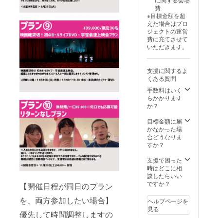
のキャ
のキャ
考欄に
記載く
メール
費
ンセ
ンセ
「11/15
ださ
アドレ
※目標金額を超
ル、返
ル、返
のあな
い。 ②
ス宛に
えた場合はプロ
金はで
金はで
ただけ
当日の
お送り
ジェクトの運営
きかね
きかね
ライブ
詳細
致しま
費に充てさせて
ますの
ますの
と
は、
す。
いただきます。
で、ご
で、ご
11/15G
wj.mad
了承の
了承の
ASHIM
oguchi
うえご
うえご
Aドライ
@gmail
支援に関するよ
支援い
支援い
ブ会を
.comか
くある質問
ただけ
ただけ
両方支
ら、
ますと
ますと
援しま
CAMPF
手数料はいく
幸いで
幸いで
した」
IREに登
らかかります
す。 ③
す。
と記載
録され
か？
当日の
をお願
ている
詳細
い致し
メール
目標金額に届
は、
ます。
アドレ
かなかった場
wj.mad
その他
ス宛に
合どうなりま
oguchi
のお客
お送り
すか？
@gmail
様に関
致しま
.comか
して
す。 ③
支援で困った
ら、
は、ご
希望の
時はどこに相
CAMPF
希望の
時間を
談したらいい
IREに登
時間を
お伺い
ですか？
【開催日程が同日のプラン
録され
承るこ
する事
ている
とは可
は可能
を、両方参加したい場合】
ヘルプページを
メール
能です
です
見る
優先して時間調整しますの
アドレ
が、ス
が、ス