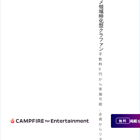
メ
領
域
特
化
型
ク
ラ
フ
ァ
ン
手
数
料
0
円
か
ら
実
施
可
能
。
企
画
掲載
無料
か
ら
リ
タ