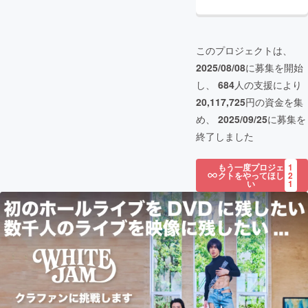
このプロジェクトは、
2025/08/08
に募集を開始
し、
684
人の支援により
20,117,725
円の資金を集
め、
2025/09/25
に募集を
終了しました
もう一度プロジェ
1
クトをやってほし
2
い
1