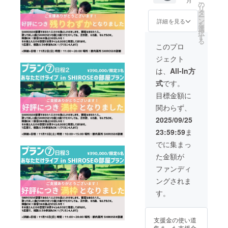
こ
月
Shinjuku で
画館貸
MAのド
SHIRO
2ショッ
ろ曲、
の
まし
ござい
リ
切り! 初
ライブ
SEの部
ト撮影
なんで
タ
た」と
の単独ライ
ます。
ー
のホー
会と
屋 <備
あり。
もOK。
ン
記載を
詳細を見る
なお、
ブがソール
を
ルライ
11/15
考>
1応募
映像
選
お願い
その場
択
ブ・宇
ドアウトで
SHIRO
①SHIR
で、複
OK！録
す
致しま
合でも
る
宙最速
SEあな
OSEに
数人で
音OKの
す。 そ
このプロ
ご予約
成功を収め
上映
ただけ
歌って
の参加
独占30
の他の
のキャ
た。
ジェクト
会。 編
ライブ
ほしい
もOK！
分
お客様
ンセ
集した
を両方
曲
(ワリカ
LIVE！
2025年現
に関し
は、
All-In方
ル、返
てホヤ
支援す
(SHIRO
ン4人ま
その後2
ては、
金はで
在、全国
式
です。
ホヤの
る方。
SEソロ
で) <日
人だけ
ご希望
きかね
24ヶ所ツ
DVDを
備考欄
曲)を3
程・場
の空間
の時間
目標金額に
ますの
メン
に
曲備考
所> 日
でお茶
を承る
アー”Tattoo”
で、ご
関わらず、
バー3人
「11/15
欄にご
程：11
タイム
ことは
了承の
を開催中。
と一緒
の
記載く
月15日
も30分
可能で
2025/09/25
うえご
に鑑賞
オールラス
GASHI
ださ
(土)
ご用意
すが、
支援い
23:59:59
ま
しま
MAのド
い。 ②
10:00～
してお
スケ
ただけ
ト公演は自
す！メ
ライブ
当日の
15:00
りま
ジュー
でに集まっ
ますと
身初となる
ンバー
会と
詳細
場所：
す。
ルの都
幸いで
た金額が
登壇あ
11/15
は、
都内某
SHIRO
ホールでの
合によ
す。 ⑤
り。 <
SHIRO
wj.mad
所
SEとの
りご希
ファンディ
当日の
ライブが決
日程・
SEあな
oguchi
SHIRO
2ショッ
望に添
詳細
ングされま
定。
場所>
ただけ
@gmail
SEの部
ト撮影
えない
は、
日程：
ライブ
.comか
屋 <備
あり。
場合が
9/20(土)@Li
す。
wj.mad
11月15
を両方
ら、
考> ①
1応募
ござい
oguchi
ne Cube 渋
日(土)
支援し
CAMPF
実施日
で、複
ます。
@gmail
17:00～
谷にて開催
まし
IREに登
程が同
数人で
なお、
.comか
支援金の使い道
19:30
た」と
録され
日のプ
の参加
その場
ら、
される。
集まった支援金