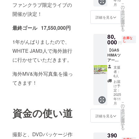
年10
「夢が覚め
ブ会 大
ます 毎
①9/23
会と
ファンクラブ限定ライブの
こ
月
阪編 】
週火曜
の
て」がレ
以降に
11/1NIK
リ
GASHI
日に活
タ
購入い
開催が決定！
KIプリ
コード大賞
ー
MAと2
動報告
ン
詳細を見る
ただい
クラ会
を
人きり
の企画賞を
にて、
選
た場合
を両方
択
でドラ
支援者
す
最終ゴール 17,550,000円
は、
受賞。
支援す
る
イブす
のお名
9/28の
る方。
80,
るプラ
前を掲
お届け
備考欄
在庫な
ンで
1年がんばりましたので、
000
載させ
Superfly「愛
し
となり
円
に
す。 40
て頂き
ます。
「11/1
を込めて花
WHITE JAM3人で海外旅行
【GAS
分の内
ます。
②3日後
の
HIMAツ
束を」の作
容で
＜配信
にお送
SHIRO
に行かせていただきます。
アー完
「ガシ
予定日
詞家である
りする
SE料理
走おめ
マの気
＞ 11月
ため、
支援
会と
いしわたり
でとう
になる
29日
者：
音声は
海外MV&海外写真集を撮っ
11/1
プラン
ドライ
淳治は
(土)20:0
6人
荒いで
NIKKIプ
GASHI
ブコー
0～ 配
お届
てきます！
す。ラ
SHIROSEの
リクラ
MAと2
スに行
信 <備
け予
イブで
会を両
作詞スタイ
人きり
く」
定：
考> ①
聴こえ
方支援
ドライ
2025
「ライ
記載し
ルについ
ている
しまし
年11
ブ会 愛
ブの感
て欲し
通りの
た」と
て、"今まで
こ
月
知編 】
想を伝
の
い名前
音とな
記載を
リ
資金の使い道
GASHI
に聞いたこ
え合
タ
を備考
りま
お願い
ー
MAと2
う」な
ン
欄にお
詳細を見る
とのない、
す。 ③
致しま
を
人きり
ど それ
選
書きく
演出の
す。そ
択
それでいて
でドラ
ぞれ違
す
ださ
都合
の他の
る
イブす
うドラ
誰もが一聴
い。 ※
上、一
お客様
撮影と、DVDパッケージ作
390
るプラ
イブ
活動報
部カッ
して意味の
に関し