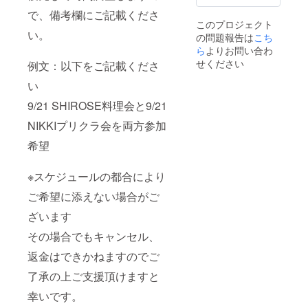
ス宛に
ケ
ケ
で、備考欄にご記載くださ
お送り
ジュー
ジュー
このプロジェクト
致しま
ルの都
ルの都
い。
の問題報告は
こち
す。
合によ
合によ
りご希
りご希
ら
よりお問い合わ
望に添
望に添
せください
例文：以下をご記載くださ
えない
えない
場合が
場合が
い
ござい
ござい
9/21 SHIROSE料理会と9/21
ます。
ます。
なお、
なお、
NIKKIプリクラ会を両方参加
その場
その場
合でも
合でも
希望
ご予約
ご予約
のキャ
のキャ
ンセ
ンセ
※スケジュールの都合により
ル、返
ル、返
金はで
金はで
ご希望に添えない場合がご
きかね
きかね
ますの
ますの
ざいます
で、ご
で、ご
その場合でもキャンセル、
了承の
了承の
うえご
うえご
返金はできかねますのでご
支援い
支援い
ただけ
ただけ
了承の上ご支援頂けますと
ますと
ますと
幸いで
幸いで
幸いです。
す。
す。