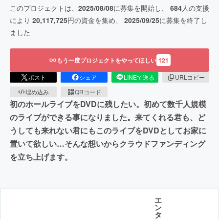
このプロジェクトは、
2025/08/08
に募集を開始し、
684
人の支援
により
20,117,725
円の資金を集め、
2025/09/25
に募集を終了し
ました
もう一度プロジェクトをやってほしい
121
ポスト
シェア
LINEで送る
URLコピー
埋め込み
QRコード
初のホールライブをDVDに残したい。初めて数千人規模
のライブができる事になりました。来てくれる君も、ど
うしても来れない君にもこのライブをDVDとしてお家に
置いて欲しい…そんな想いからクラウドファンディング
を立ち上げます。
エ
ン
タ