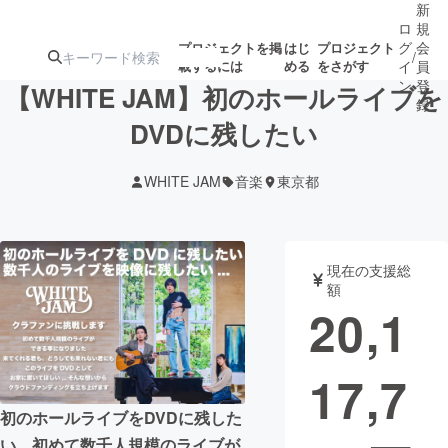
新
ロ
規
グ
会
プロジェクトを掲
はじ
プロジェクト
/
載するには
める
をさがす
イ
員
ン
登
【WHITE JAM】初のホールライブを
録
DVDに残したい
人気のプロ
注目のリ
注目の新着プロ
募集終了が近いプ
もうすぐ公開
WHITE JAM
音楽
東京都
ジェクト
ターン
ジェクト
ロジェクト
されます
アート・写真
音楽
現在の支援総
額
20,1
テクノロジー・ガジェット
ゲーム・サ
17,7
映像・映画
書籍・雑誌
初のホールライブをDVDに残した
ビジネス・起業
チャレンジ
い。初めて数千人規模のライブが