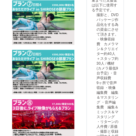
場所：
記載を
ている
ラン
もOK！
合でも
CAMPF
は以下に使用す
都内某
お願い
メール
を、両
(ワリカ
ご予約
IREに登
る予定です。
所のシ
致しま
アドレ
方ご支
ン4人ま
のキャ
録され
撮影と、DVD
アター
す。 そ
ス宛に
援いた
で) <日
ンセ
ている
パッケージ作
<備考>
の他の
お送り
だける
程・場
ル、返
メール
品化をする為
①当日
お客様
致しま
場合
所> 日
金はで
アドレ
の資金にさせ
の詳細
に関し
す。 ③
は、 優
程：11
きかね
ス宛に
て頂きます。
は、
ては、
希望の
先して
月16日
ますの
お送り
・映像収録
wj.mad
ご希望
時間を
時間を
(日)
で、ご
致しま
費 カメラマ
oguchi
の時間
お伺い
調整致
11:00～
了承の
す。
ン＆クリエイ
@gmail
を承る
する事
します
20:00
うえご
ター約40人
.comか
ことは
は可能
ので、
場所：
支援い
＋スタッフ約
ら、
可能で
です
備考欄
都内某
ただけ
30人 / 機材
CAMPF
すが、
が、ス
にご記
所
ますと
(カメラ最低9
IREに登
スケ
ケ
載くだ
SHIRO
幸いで
台予定) ・音
録され
ジュー
ジュー
さい。
SEの部
す。 ③
声収録費
ている
ルの都
ルの都
例)
屋 <備
当日の
9ヶ所で音声
メール
合によ
合によ
11/15の
考>
詳細
収録 ・映像
アドレ
りご希
りご希
あなた
①SHIR
は、
編集費 編集
ス宛に
望に添
望に添
だけラ
OSEに
wj.mad
＆マスタリン
お送り
えない
えない
イブと
歌って
oguchi
グ ・音声編
致しま
場合が
場合が
11/15G
ほしい
@gmail
集費 編集＆
す。
ござい
ござい
ASHIM
曲
.comか
ミックス＆マ
ます。
ます。
Aドライ
(SHIRO
ら、
スタリング
なお、
なお、
ブ会を
SEソロ
CAMPF
・リターンの
その場
その場
両方支
曲)を3
IREに登
人件費 / 原価
合でも
合でも
援する
曲備考
録され
・撮影と収録
ご予約
ご予約
方。 備
欄にご
ている
に関する会場