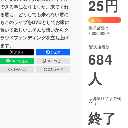
25
円
できる事になりました。来てくれ
まちづくり・地域活性化
る君も、どうしても来れない君に
257%
もこのライブをDVDとしてお家に
目標金額は
CAMPFIRE for Social Good
CAMPFIRE Creation
置いて欲しい…そんな想いからク
7,800,000円
CAMPFIREふるさと納税
machi-ya
コミュニティ
ラウドファンディングを立ち上げ
ます。
支援者数
684
ポスト
シェア
LINEで送る
URLコピー
埋め込み
QRコード
人
募集終了まで残
り
終了