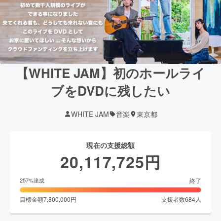
【WHITE JAM】初のホールライ
ブをDVDに残したい
WHITE JAM
音楽
東京都
現在の支援総額
20,117,725
円
終了
257
%達成
目標金額
7,800,000
円
支援者数
684
人