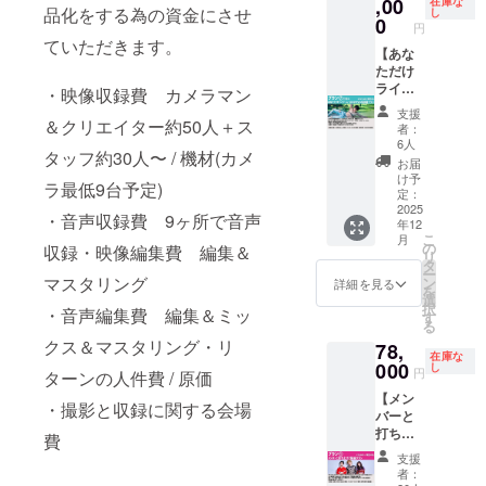
ンで
,00
コース
在庫な
告にお
トする
品化をする為の資金にさせ
ては、
し
わかる、何
す。 40
を周り
0
名前を
場合が
円
ご希望
分の内
ます。
記載し
とも不思議
ていただきます。
ござい
の時間
容で
【あな
ドライ
たくな
ます。
を承る
な響きのラ
「ガシ
ただけ
ブ後に2
い場合
予めご
ことは
マの気
ライブ
ブソング
ショッ
・映像収録費 カメラマン
は、
了承く
可能で
になる
in
トの記
「無
だ。こんな
ださ
支援
すが、
ドライ
SHIRO
＆クリエイター約50人＋ス
念撮影
し」と
者：
い。
スケ
言い回しで
ブコー
SEの部
も！ 1
お書き
6人
④wj.ma
ジュー
タッフ約30人〜 / 機材(カメ
スに行
屋プラ
応募
「君が好き
くださ
お届
doguchi
ルの都
く」
ン】
で、複
い。 ②
け予
@gmail
だ」を伝え
合によ
ラ最低9台予定)
「ライ
SHIRO
数人で
定：
配信に
.comか
りご希
ることがで
ブの感
SEの部
2025
の参加
関する
・音声収録費 9ヶ所で音声
ら、
望に添
年12
想を伝
屋であ
もOK！
詳細
きるなんて
CAMPF
えない
こ
月
え合
なた1人
(ワリカ
の
は、
収録・映像編集費 編集＆
IREに登
場合が
考えたこと
リ
う」な
だけの
ン3人ま
タ
wj.mad
録され
ござい
ー
ど それ
為に
もなかっ
マスタリング
で) <日
ン
oguchi
詳細を見る
ている
ます。
を
ぞれ違
LIVEを
程・場
選
@gmail
た。かなり
メール
なお、
択
・音声編集費 編集＆ミッ
うドラ
しま
所> 日
す
.comか
アドレ
その場
る
攻めている"
イブ
す。観
程：10
ら、
ス宛に
合でも
クス＆マスタリング・リ
78,
コース
客はあ
月26日
と評価し
CAMPF
お送り
在庫な
ご予約
を周り
なた1
000
(日)
し
IREに登
円
致しま
ターンの人件費 / 原価
た。
のキャ
ます。
人。
11:00～
録され
す。
ンセ
【メン
ドライ
歌って
19:00
ている
・撮影と収録に関する会場
ル、返
バーと
ブ後に2
ほしい
場所：
メール
SHIROSE(Vo
金はで
打ち上
ショッ
曲
大阪 天
費
アドレ
きかね
)の音域は４
げご飯
トの記
(SHIRO
王寺駅
ス宛に
支援
ますの
会プラ
念撮影
SEソロ
オクターブ
周辺
お送り
者：
で、ご
ン】