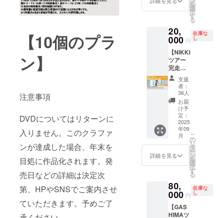
男性では珍
ン
ご希望
ト撮影
詳細を見る
ご予約
を
ロセ鍋
テージ
選
の時間
あり。
のキャ
しいホイッ
択
が食べ
衣装が
す
をお伺
1応募
ンセ
る
スルボイス
られる
必ず当
いする
で、複
ル、返
20,
プラン
たるビ
事は可
数人で
も楽曲やラ
金はで
在庫な
【10個のプラ
です。
000
ンゴ大
し
能です
の参加
きかね
円
イブで披露
エプロ
会も開
が、ス
もOK！
ますの
【NIKKI
ンを着
され、透明
催！ 参
ケ
(ワリカ
で、ご
ン】
ツアー
用した
加者全
ジュー
ン4人ま
了承の
感のある歌
完走お
SHIRO
員必ず1
ルの都
で) <日
うえご
声が特徴的
めでと
SEが
点つき
合によ
程・場
支援い
支援
うプラ
シェフ
ます。
だ。
りご希
所> 日
者：
ただけ
ン
になっ
集合写
36人
望に添
程：12
ますと
注意事項
NIKKIと
て、皆
真撮影
えない
月6日
お届
幸いで
プリク
WHITE JAM
さんに
あり。
け予
場合が
(土)
す。 ③
ラ
お手製
定：
<日程・
DVDについてはリターンに
ござい
11:00～
はクリエイ
当日の
会】
2025
料理を
場所>
ます。
20:00
詳細
ターとして
年09
NIKKIと
振る舞
入りません。このクラファ
日程：9
なお、
場所：
は、
こ
月
2人きり
いま
の一面も持
の
月21日
その場
都内某
wj.mad
リ
ンが達成した場合、年末を
でプリ
す。 エ
タ
(日)
合でも
所
oguchi
ち、作詞作
ー
クラを
プロン
ン
16:30～
詳細を見る
ご予約
SHIRO
@gmail
を
目処に作品化されます。発
曲、ライブ
撮影で
SHIRO
選
18:10
のキャ
SEの部
.comか
択
きるプ
SEとの
す
場
演出、総合
ンセ
屋 <備
ら、
売日などの詳細は決定次
る
ランで
2ショッ
所：都
ル、返
考>
CAMPF
プロデュー
80,
す。 <
ト撮影
内某所
金はで
①SHIR
第、HPやSNSでご案内させ
IREに登
在庫な
日程・
スまで自ら
000
あり。
し
の居酒
きかね
OSEに
円
録され
場所>
<日程・
ていただきます。予めご了
屋 <備
ますの
歌って
で担当して
ている
【GAS
日程：9
場所>
考> ①
で、ご
ほしい
メール
いる。サウ
HIMAツ
月21日
承ください。
日程：9
ご飯