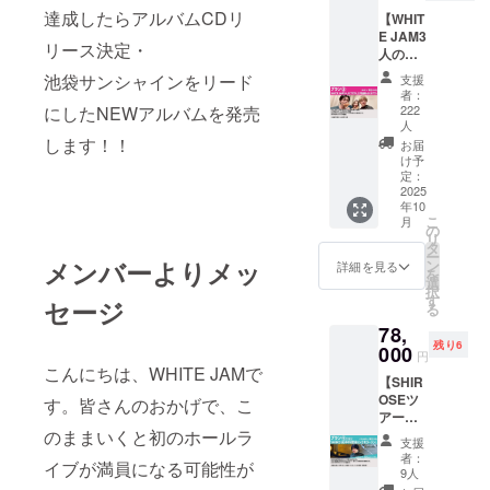
SHIRO
もOK！
時-16時
ング」を得
達成したらアルバムCDリ
SE 5種
【WHIT
(ワリカ
夜デー
類/GAS
E JAM3
意としてい
ン4人ま
ト：16
リース決定・
HIMA 5
人のピ
で) <日
時-21時
る。
種
ザ打ち
程・場
※当日は
池袋サンシャインをリード
支援
類/NIKK
上げ動
所> 日
現地集
者：
I 5種類/
画もら
SnowManに
にしたNEWアルバムを発売
程：12
合/現地
222
グルー
えるプ
人
月13日
解散と
楽曲提供し
プ
ラ
します！！
(土)
なりま
お届
た「オレン
ショッ
ン】
け予
11:00～
す。 ※
ト 5種
メン
定：
20:00
備考欄
ジkiss」は
2025
類 一回
バー3人
場所：
に希望
2022年Top
年10
の支援
が、ピ
都内某
日程を
こ
月
で20個
ザ打ち
Singles
の
所
第三希
リ
購入し
上げを
タ
SHIRO
望まで
Sales年間1
ー
メンバーよりメッ
てくだ
してい
ン
詳細を見る
SEの部
ご記載
を
位を獲得す
さった
る1時間
選
屋 <備
いただ
択
方に
の悪ノ
す
るなど、日
セージ
考>
ければ
る
は、全
リ動画
①SHIR
幸いで
本を代表す
78,
種類お
がデー
OSEに
す。 ※1
残り6
る作詞作曲
000
届け致
タで送
歌って
枠最大6
円
しま
られま
こんにちは、WHITE JAMで
ほしい
名まで
家へと成長
【SHIR
す。 ＜
す。in
曲
参加が
した。
OSEツ
す。皆さんのおかげで、こ
お届け
GASHI
(SHIRO
可能で
アー完
予定日
MAの部
SEソロ
す。(申
のままいくと初のホールラ
走おめ
＞ 2025
屋
曲)を3
し込み
支援
音楽活動の
でとう
年11月
SHIRO
者：
曲備考
者も含
イブが満員になる可能性が
プラン
キャリア序
<備考>
SE＆
9人
欄にご
めて6
SHIRO