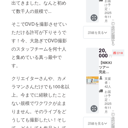
①wj.ma
GASHI
お届
盤にはNissy
記載く
名) ※ス
出てきました。なんと初め
SE手料
doguchi
MAのM-
け予
ださ
タッフ
へ楽曲提供
理会(シ
定：
@gmail
1レベル
て数千人の規模で...
い。 ②
も同行
ロセ
2025
しデビュー
.comか
の大完
当日の
致しま
年11
ラーメ
ら、
成され
詳細
す。 ※
に貢献し
こ
月
ン)】
の
そこでDVDを撮影させてい
CAMPF
た爆笑
は、
当日の
リ
た。Nissy
SHIRO
タ
IREに登
漫才あ
wj.mad
詳細
ー
SEお手
ただける許可が下りそうで
ン
録され
り。 ス
詳細を見る
1st
oguchi
は、
を
製のシ
選
ている
タッフ
@gmail
wj.mad
Single「どう
択
す！今、大急ぎでDVD撮影
ロセ
す
メール
なしの
.comか
oguchi
る
ラーメ
しよう
アドレ
メン
ら、
@gmail
のスタッフチームを何十人
20,
ンが食
ス宛に
バーだ
か？」3rd
CAMPF
.comか
残り18
べられ
000
お送り
けの空
円
と集めている真っ最中で
IREに登
ら、
Single「ワガ
るプラ
致しま
間。 ＜
録され
CAMPF
【NIKKI
ンで
ママ」4th
す。 ②
お届け
す。
ている
IREに登
ツアー
す。 エ
届いた
予定日
メール
録され
Single「DAN
完走お
プロン
画像は
＞ 2025
アドレ
ている
めでと
CE DANCE
を着用
クリエイターさんや、カメ
SNSな
年10月
支援
ス宛に
メール
うプラ
した
どでの
<備考>
者：
DANCE」の
お送り
アドレ
ン
ラマンさんだけでも100名以
SHIRO
42人
転載を
①wj.ma
致しま
ス宛に
作詞作曲を
NIKKIと
SEが
不可と
doguchi
お届
す。 ③
お送り
上。今までに経験したこと
プリク
シェフ
担当する。
け予
しま
@gmail
希望の
致しま
ラ
になっ
定：
す。
.comか
NIssyはライ
時間を
す。
ない規模でワクワクが止ま
会】
2025
て、皆
ら、
お伺い
年11
ブのトーク
NIKKIと
さんに
CAMPF
りません。そのライブをど
する事
こ
月
2人きり
お手製
の
パートで
IREに登
は可能
リ
でプリ
料理を
タ
うしても撮影したい！そし
録され
です
「最初手を
ー
クラを
振る舞
ン
詳細を見る
ている
が、ス
を
撮影で
差し伸べて
て、どうしても作品として
いま
選