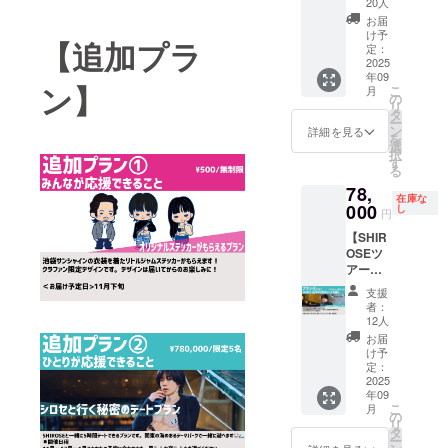
も！ 1
曲)3曲
<備考>
20人
致しま
を超える。
了承の
9月20日
応募
リクエ
①ドラ
す。
お届
うえご
E2からF#6
(土)のラ
で、複
ストし
イブ中
け予
【追加プラ
支援い
イブの
数人で
てね。
定：
スタッ
までの音域
ただけ
翌日。9
2025
の参加
泣き
フは不
を持ってい
ますと
年09
月21日
もOK！
歌、え
在とな
ン】
こ
幸いで
月
(日)にメ
る。
(ワリカ
ろ曲、
の
りま
リ
す。 ④
ンバー3
ン3人ま
なんで
タ
す。 ②
2023年1月に
ー
当日の
人の打
で) <日
もOK。
ン
ご希望
詳細を見る
を
詳細
は日本を代
ち上げ
程・場
映像
選
の時間
択
は、
が開催
所> 日
OK！録
表するボー
す
をお伺
る
wj.mad
されま
程：11
音OKの
いする
カリストの
oguchi
78,
す！ 少
月9日
独占30
事は可
在庫な
@gmail
広瀬香美か
人数限
000
(日)
分
し
能です
円
.comか
定でそ
11:00～
LIVE！
が、ス
ら「衝撃的
ら、
【SHIR
の打ち
19:00
その後2
ケ
なボーカリ
CAMPF
OSEツ
上げに
場所：
人だけ
ジュー
IREに登
アー完
参加で
ストを見つ
愛知 名
の空間
ルの都
録され
走おめ
きま
古屋駅
でお茶
合によ
支援
けた」と
ている
でとう
す。居
周辺 <
タイム
りご希
者：
メール
SNSで賛辞
プラン
酒屋で
備考>
も30分
12人
望に添
アドレ
SHIRO
開催予
①ドラ
ご用意
を受けボー
えない
お届
ス宛に
SE手料
定。 更
イブ中
してお
け予
場合が
カリスト界
お送り
理会(シ
に、
定：
スタッ
りま
ござい
致しま
ロセ
2025
隈でも認知
LIVE当
フは不
す。
ます。
す。
年09
鍋)】
日に着
在とな
SHIRO
なお、
のきっかけ
こ
月
SHIRO
用した
の
りま
SEとの
その場
リ
となった。
SEお手
リハ衣
タ
す。 ②
2ショッ
合でも
ー
製のシ
装やス