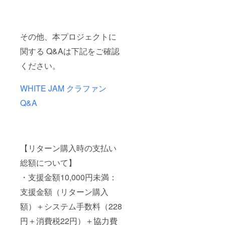
②SHIR
OSEに
歌って
ほしい
その他、本プロジェクトに
曲
(SHIRO
関する Q&Aは下記をご確認
SEソロ
曲)を3
ください。
曲備考
欄にご
記載く
WHITE JAM クラファン
ださ
い。 ③
Q&A
当日の
詳細
は、
wj.mad
oguchi
【リターン購入時の支払い
@gmail
.comか
総額について】
ら、
CAMPF
・支援金額10,000円未満：
IREに登
録され
支援金額（リターン購入
ている
メール
額）＋システム手数料（228
アドレ
円＋消費税22円）＋協力費
ス宛に