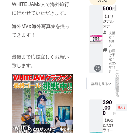
WHITE JAM3人で海外旅行
聖子など
500
円
数々のアー
に行かせていただきます。
【オリ
ティストの
ジナル
作詞作曲を
海外MV&海外写真集を撮っ
ステッ
手がける。
カーが
支援
てきます！
もらえ
3人は共同生
者：
るプラ
188
活
ン】 池
人
袋サン
し、”WHITE
お届
シャイ
け予
最後まで応援宜しくお願い
JAM
ンの衣
定：
HOUSE”を拠
2025
装を着
致します。
年11
た、リ
点に毎日曲
こ
月
トル
の
作りをして
リ
ジャム
タ
ー
いる。
のス
ン
詳細を見る
を
テッ
選
R&B, Hip
択
カーが
す
る
Hopをベース
もらえ
390
ます！
として、バ
,00
限定デ
残り6
ラードから
ザイン
0
円
アップテン
です。
【あな
デザイ
ポまで幅広
ただけ
ンは届
い楽曲を制
ライブ
いてか