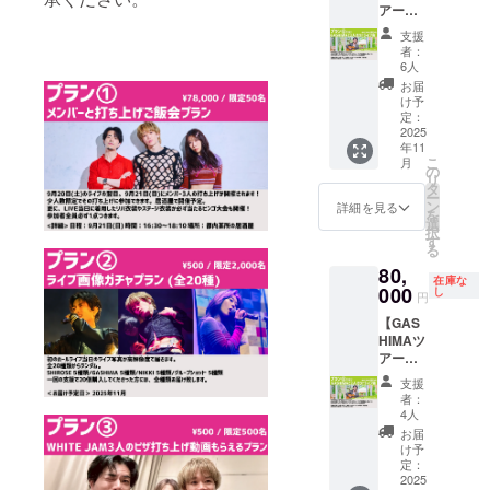
了承の
曲
アドレ
アー完
(日)
月21日
ンドメイク
代、場
うえご
(SHIRO
ス宛に
走おめ
10:00～
(日)
所代込
支援い
SEソロ
支援
お送り
の面におい
でとう
14:30
11:00～
みの金
者：
ただけ
曲)を3
致しま
プラン
てはベース
場所：
12:40
6人
額にな
ますと
曲備考
す。
GASHI
都内某
場
りま
お届
音色のたっ
幸いで
欄にご
MAと2
所 <備
所：都
け予
す。
す。 ③
記載く
た一つを8ヶ
人きり
考> ①
定：
内某所
②9/21
当日の
ださ
ドライ
2025
落書き
月の時間を
<備考>
実施プ
詳細
い。 ②
年11
ブ会 】
は出来
①ご飯
ランの
は、
当日の
かけて突き
こ
月
GASHI
ません
の
代、場
為、こ
wj.mad
詳細
リ
詰めるな
MAと2
ので予
タ
所代込
ちらの
oguchi
は、
ー
人きり
めご了
ン
みの金
詳細を見る
ど、日々キ
プラン
@gmail
wj.mad
を
でドラ
承くだ
選
額とな
は9/15
.comか
oguchi
レのある超
択
イブす
さい。
す
りま
に受付
ら、
@gmail
る
るプラ
低域のサウ
②撮影
す。
終了と
CAMPF
.comか
80,
ンで
時の接
②9/21
させて
ンドを追求
IREに登
ら、
在庫な
す。 40
000
触、メ
し
実施プ
いただ
円
録され
CAMPF
している。
分の内
ンバー
ランの
きま
ている
IREに登
【GAS
容で
と同じ
例えば楽曲
為、こ
す。 ご
メール
録され
HIMAツ
「ガシ
ものを
ちらの
希望の
アドレ
ている
「Tattoo」の
アー完
マおす
持つな
プラン
方は、
ス宛に
メール
走おめ
ベース音色
すめの
どの行
は9/15
9/15ま
支援
お送り
アドレ
でとう
ドライ
為は禁
に受付
者：
も”振
でにご
致しま
ス宛に
プラン
ブコー
止とな
4人
終了と
購入く
す。
お送り
動”や”心臓の
GASHI
スに行
りま
させて
お届
ださ
致しま
MAと2
く」
鼓動”を研究
す。
け予
いただ
い。 ③
す。 ③
人きり
「ライ
定：
③9/21
きま
当日の
する研究者
希望の
ドライ
2025
ブの感
実施プ
す。 ご
詳細