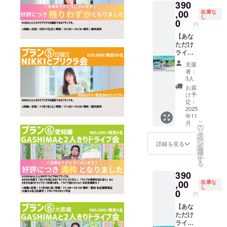
うえご
390
を周り
客はあ
(土)
先して
支援い
ます。
なた1
,00
11:00～
在庫な
時間を
ただけ
し
ドライ
人。
19:00
ライブでは
0
調整致
円
ますと
ブ後に2
歌って
場所：
します
テーマパー
幸いで
ショッ
ほしい
【あな
渋谷周
ので、
す。
クのような
トの記
曲
ただけ
辺 <
備考欄
念撮影
(SHIRO
ライブ
備考>
にご記
多彩な演出
も！ 1
SEソロ
in
①ドラ
載くだ
支援
で、子供か
応募
曲)3曲
SHIRO
イブ中
さい。
者：
で、複
リクエ
SEの部
ら大人まで
スタッ
例) 9/21
3人
数人で
ストし
屋プラ
フは不
の
お届
幅広いファ
の参加
てね。
ン】
在とな
SHIRO
け予
ンがライブ
もOK！
泣き
SHIRO
りま
定：
SE料理
(ワリカ
歌、え
SEの部
2025
す。 ②
会場に駆け
会と
年11
ン3人ま
ろ曲、
屋であ
実施日
9/21
つける。
こ
月
で) <日
なんで
なた1人
程が同
の
NIKKIプ
リ
程・場
もOK。
だけの
日のプ
タ
リクラ
ー
所> 日
映像
為に
ラン
ン
会を両
詳細を見る
ファンネー
を
程：11
OK！録
LIVEを
を、両
選
方支援
ムは
択
月15日
音OKの
しま
方ご支
す
する
る
(土)
独占30
す。観
「JAMILY」
援いた
方。 備
390
10:00～
分
客はあ
だける
考欄に
ファンクラ
15:00
LIVE！
なた1
,00
場合
在庫な
「9/21
し
ブは
場所：
その後2
人。
は、 優
0
の
円
渋谷周
人だけ
歌って
先して
「WHITE
SHIRO
辺 <
の空間
ほしい
【あな
時間を
SE料理
JAM
備考>
でお茶
曲
ただけ
調整致
会と
HOUSE」。
①ドラ
タイム
(SHIRO
ライブ
します
9/21