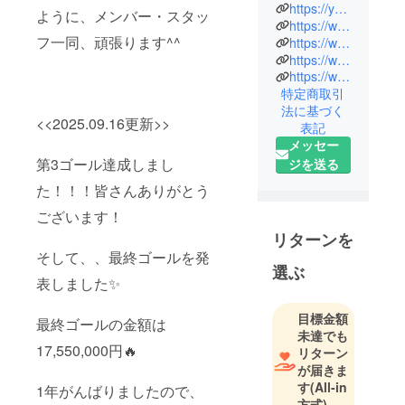
(Vo), NIKKI
https://youtu.be/_Sbr4MWFPW4?si=PwX9IHT-wxAFTmsR
ように、メンバー・スタッ
(Vo),
https://whitejam.net/
フ一同、頑張ります^^
GASHIMA
https://www.instagram.com/wjf_shirose/
https://www.instagram.com/gashima/
(Rap)による
https://www.instagram.com/wjf_nikki/
3人組シン
特定商取引
ガーソング
法に基づく
ライター・
<<2025.09.16更新>>
表記
グループ。
メッセー
第3ゴール達成しまし
ジを送る
R&Bをルー
た！！！皆さんありがとう
ツとして、
ございます！
独自のポッ
リターンを
プセンスを
そして、、最終ゴールを発
融合させた
選ぶ
音楽性を持
表しました✨
ち味として
目標金額
いる。
最終ゴールの金額は
未達でも
SnowMan,
17,550,000円🔥
リターン
SixTONES,
が届きま
Nissy, Da-
す
(All-in
1年がんばりましたので、
iCE, 嵐, 松田
方式)