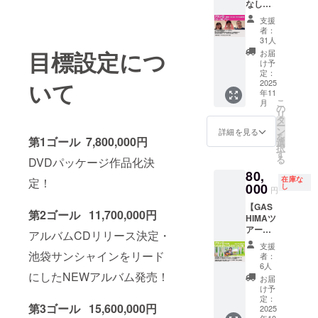
なしプ
くに映
どの行
wj.mad
ラン】
像を
為は禁
oguchi
支援
WHITE JAM
１人あ
ゲット
止とな
者：
@gmail
たり何
とデビュー
できる
31人
りま
.comか
口でも
目標設定につ
プラン
す。 ③
お届
同期である
ら、
応募で
です。
け予
実施日
CAMPF
Da-iCEの楽
きます
定：
今後手
程が同
IREに登
いて
が、リ
2025
曲はこれま
に入ら
日のプ
録され
年11
ターン
ない限
ラン
ている
でに28曲の
こ
月
はあり
の
定・定
を、両
メール
リ
作詞作曲を
ませ
タ
点映
方ご支
アドレ
ー
ん。 後
ン
像。 ラ
詳細を見る
担当し、イ
援いた
ス宛に
を
第1ゴール 7,800,000円
日、と
選
イブに
だける
お送り
ンディーズ
択
あるリ
す
来れる
場合
致しま
る
DVDパッケージ作品化決
ンクが
1stアルバム
方も、
は、優
す。
80,
送られ
来れな
先して
「DICE」で
在庫な
定！
ます。
000
し
い方
時間を
円
は編曲ミッ
ありが
も、
調整致
【GAS
とうと
クスワーク
DVD化
します
第2ゴール 11,700,000円
HIMAツ
伝える
を応援
ので、
など含めア
アー完
30分の
アルバムCDリリース決定・
しよ
備考欄
走おめ
ルバムの全
配信に
う！ ＜
にご記
支援
でとう
参加で
池袋サンシャインをリード
お届け
者：
曲に携わっ
載くだ
プラン
きる程
6人
予定日
さい。
ている。松
にしたNEWアルバム発売！
GASHI
度です
＞ 9月
お届
例) 11/1
MAと2
が...そん
田聖子に楽
け予
23日
の
人きり
な配信
定：
(火) <備
SHIRO
曲提供した
第3ゴール 15,600,000円
ドライ
2025
があり
考>
SE料理