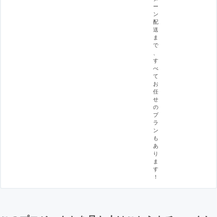
ー
ン
配
送
ま
で
、
す
べ
て
お
任
せ
の
プ
ラ
ン
も
あ
り
ま
す
！