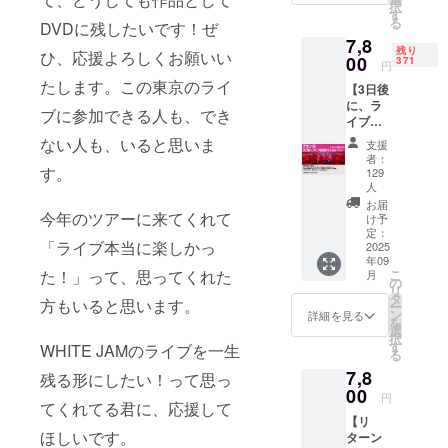
メール
ケ
択
きるプ
す。 エ
す
アドレ
くれたのは
ジュー
る
DVDに残したいです！ぜ
ランで
プロン
ス宛に
ルの都
SHIROSEし
7,8
す。 <
SHIRO
お送り
残り
合によ
ひ、応援よろしくお願いい
日程・
00
SEとの
かいなかっ
371
致しま
円
りご希
場所>
2ショッ
す。 ②
たします。この東京のライ
た」と語っ
望に添
【3日後
日程：
ト撮影
届いた
えない
に、ラ
ている。1st
11月1日
あり。
ブに参加できる人も、でき
映像は
場合が
イブ映
(土)
<日程・
Single に
SNSな
ござい
像がも
11:00～
場所>
ない人も、いると思いま
どでの
支援
ます。
なった「ど
らえる
19:00
日程：
者：
転載を
なお、
プラ
す。
場所：
うしよう
11月1日
129
不可と
その場
ン】 3
都内某
人
(土)
しま
か？」は出
合でも
日後に
所 <備
11:00～
お届
す。
ご予約
今年のツアーに来てくれて
会ったその
映像も
考> ①
け予
12:40
のキャ
らえる
定：
落書き
場
日に制作し
「ライブ本当に楽しかっ
ンセ
2025
プラ
は出来
所：都
たという逸
ル、返
年09
ン！ な
ません
内某所
た！」って、思ってくれた
こ
月
金はで
んと、9
話があり
の
ので予
<備考>
リ
きかね
月20日
タ
めご了
①ご飯
方もいると思います。
SHIROSEに
ー
ますの
(土)の
ン
承くだ
詳細を見る
代、場
を
で、ご
とってもこ
LIVEの
選
さい。
所代込
択
了承の
定点カ
す
②撮影
WHITE JAMのライブを一生
の出会いが
みの金
る
うえご
メラ映
時の接
額とな
その後の
支援い
7,8
残る形にしたい！って思っ
像を3日
触、メ
りま
ただけ
キャリアの
00
後にお
ンバー
す。 ②
円
ますと
てくれてる君に、応援して
送りし
と同じ
当日の
代名詞とな
幸いで
【リ
ます。
ものを
詳細
ほしいです。
る。
す。
ターン
一番早
持つな
は、