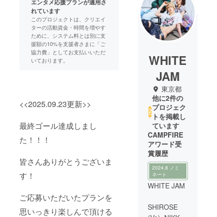
エンタメ応援プランが適用さ
れています
このプロジェクトは、クリエイ
ターの活動資金・時間を増やす
ために、システム料とは別に支
援額の10%を支援者さまに「ご
協力費」としてお支払いいただ
WHITE
いております。
JAM
東京都
他に2件の
<<2025.09.23更新>>
プロジェク
トを掲載し
最終ゴール達成しまし
ています
CAMPFIRE
た！！！
アワード受
賞履歴
皆さんありがとうございま
2024.8 ノミ
す！
ネート
WHITE JAM
ご応募いただいたプランを
SHIROSE
思いっきり楽しんで頂ける