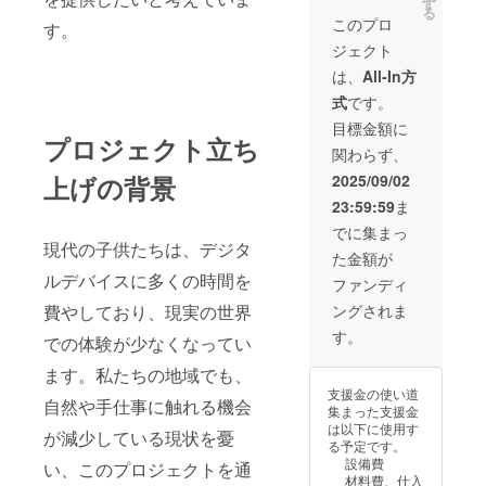
す
る
このプロ
す。
ジェクト
は、
All-In方
式
です。
目標金額に
プロジェクト立ち
関わらず、
2025/09/02
上げの背景
23:59:59
ま
でに集まっ
現代の子供たちは、デジタ
た金額が
ルデバイスに多くの時間を
ファンディ
ングされま
費やしており、現実の世界
す。
での体験が少なくなってい
ます。私たちの地域でも、
支援金の使い道
自然や手仕事に触れる機会
集まった支援金
は以下に使用す
が減少している現状を憂
る予定です。
設備費
い、このプロジェクトを通
材料費、仕入