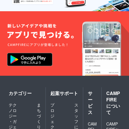
カテゴリー
起案サポート
サ
CAMP
ー
FIRE
テク
ま
プ
ス
ビ
につい
ノロ
ち
ロ
タ
ス
て
ジー
づ
ジ
ッ
・ガ
く
ェ
フ
CAM
CAMP
ジェ
り
ク
に