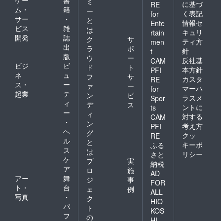
ゲー
書
ミ
に基づ
RE
ム・
籍
ー
く表記
for
サー
・
と
情報セ
Ente
ビス
雑
は
キュリ
rtain
開発
誌
ク
サ
ティ方
men
出
ラ
ポ
針
t
版
ウ
ー
反社基
CAM
ビジ
ビ
ド
ト
本方針
PFI
ネ
ュ
フ
サ
カスタ
RE
ス・
ー
ァ
ー
マーハ
for
起業
テ
ン
ビ
ラスメ
Spor
ィ
デ
ス
ントに
ts
ー
ィ
対する
CAM
・
ン
考え方
PFI
ヘ
グ
クッ
RE
ル
と
キーポ
ふる
ス
は
リシー
さと
ケ
プ
実
納税
ア
ロ
施
AD
アー
舞
ジ
事
FOR
ト・
台
ェ
例
ALL
写真
・
ク
HIO
パ
ト
KOS
フ
の
HI