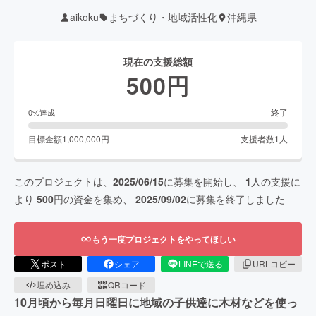
aikoku
まちづくり・地域活性化
沖縄県
現在の支援総額
500
円
終了
0
%達成
目標金額
1,000,000
円
支援者数
1
人
このプロジェクトは、
2025/06/15
に募集を開始し、
1
人の支援に
より
500
円の資金を集め、
2025/09/02
に募集を終了しました
もう一度プロジェクトをやってほしい
ポスト
シェア
LINEで送る
URLコピー
埋め込み
QRコード
10月頃から毎月日曜日に地域の子供達に木材などを使っ