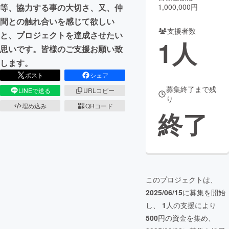
1,000,000円
等、協力する事の大切さ、又、仲
まちづくり・地域活性化
間との触れ合いを感じて欲しい
支援者数
と、プロジェクトを達成させたい
1
人
思いです。皆様のご支援お願い致
CAMPFIRE for Social Good
CAMPFIRE Creation
します。
CAMPFIREふるさと納税
machi-ya
コミュニティ
ポスト
シェア
募集終了まで残
LINEで送る
URLコピー
り
埋め込み
QRコード
終了
このプロジェクトは、
2025/06/15
に募集を開始
し、
1
人の支援により
500
円の資金を集め、