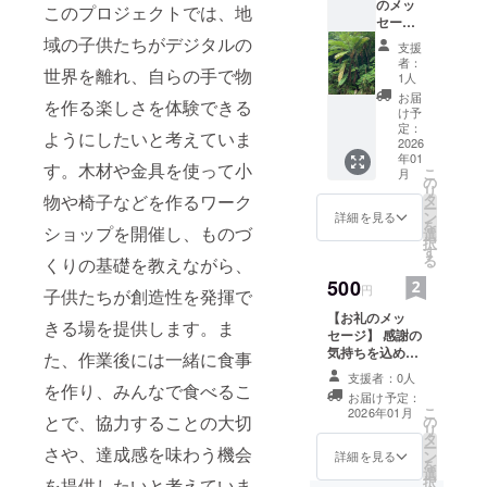
のメッ
このプロジェクトでは、地
セー
ジ】 手
域の子供たちがデジタルの
支援
紙等文
者：
世界を離れ、自らの手で物
章にて
1人
お礼さ
お届
を作る楽しさを体験できる
せて頂
け予
きたい
定：
ようにしたいと考えていま
と思い
2026
年01
ます。
す。木材や金具を使って小
こ
月
の
リ
タ
物や椅子などを作るワーク
ー
ン
詳細を見る
を
ショップを開催し、ものづ
選
択
す
る
くりの基礎を教えながら、
500
円
子供たちが創造性を発揮で
【お礼のメッ
きる場を提供します。ま
セージ】 感謝の
気持ちを込め
た、作業後には一緒に食事
て、お礼のメッ
支援者：0人
セージをお送り
を作り、みんなで食べるこ
お届け予定：
します。
こ
2026年01月
とで、協力することの大切
の
リ
タ
ー
さや、達成感を味わう機会
ン
詳細を見る
を
選
択
を提供したいと考えていま