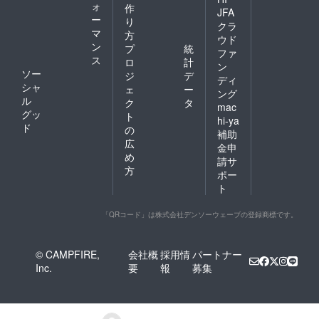
ォ
作
JFA
ー
り
クラ
マ
方
ウド
ン
プ
統
ファ
ス
ロ
計
ン
ソー
ジ
デ
ディ
シャ
ェ
ー
ング
ル
ク
タ
mac
グッ
ト
hi-ya
ド
の
補助
広
金申
め
請サ
方
ポー
ト
「QRコード」は株式会社デンソーウェーブの登録商標です。
© CAMPFIRE,
会社概
採用情
パートナー
Inc.
要
報
募集