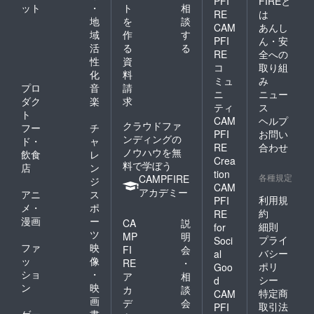
PFI
FIREと
ット
・
ト
相
RE
は
地
を
談
CAM
あんし
域
作
す
PFI
ん・安
活
る
る
RE
全への
性
資
コ
取り組
化
料
ミュ
み
プロ
音
請
ニ
ニュー
ダク
楽
求
ティ
ス
ト
CAM
ヘルプ
クラウドファ
フー
チ
PFI
お問い
ンディングの
ド・
ャ
RE
合わせ
ノウハウを無
飲食
レ
Crea
料で学ぼう
店
ン
tion
各種規定
CAMPFIRE
ジ
CAM
アカデミー
アニ
ス
利用規
PFI
メ・
ポ
約
RE
漫画
ー
CA
説
細則
for
ツ
MP
明
プライ
Soci
ファ
映
FI
会
バシー
al
ッ
像
RE
・
ポリ
Goo
ショ
・
ア
相
シー
d
ン
映
カ
談
特定商
CAM
画
デ
会
取引法
PFI