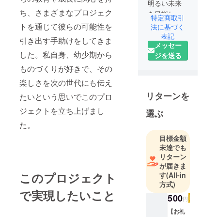
明るい未来
ち、さまざまなプロジェク
を目指し、1
特定商取引
人でも多く
トを通じて彼らの可能性を
法に基づく
笑顔になっ
表記
引き出す手助けをしてきま
メッセー
て欲しいと
した。私自身、幼少期から
ジを送る
思います。
😊
ものづくりが好きで、その
楽しさを次の世代にも伝え
リターンを
たいという思いでこのプロ
ジェクトを立ち上げまし
選ぶ
た。
目標金額
未達でも
リターン
が届きま
このプロジェクト
す
(All-in
方式)
で実現したいこと
500
円
【お礼