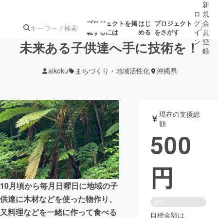
新
ロ
規
グ
会
プロジェクトを掲
はじ
プロジェクト
/
載するには
める
をさがす
イ
員
ン
登
未来ある子供達へ手に技術を！
録
aikoku
まちづくり・地域活性化
沖縄県
人気のプロ
注目のリ
注目の新着プロ
募集終了が近いプ
もうすぐ公開
ジェクト
ターン
ジェクト
ロジェクト
されます
現在の支援総
額
アート・写真
音楽
500
テクノロジー・ガジェット
ゲーム・サ
円
映像・映画
書籍・雑誌
10月頃から毎月日曜日に地域の子
供達に木材などを使った物作り、
0%
ビジネス・起業
チャレンジ
又料理などを一緒に作って食べる
目標金額は