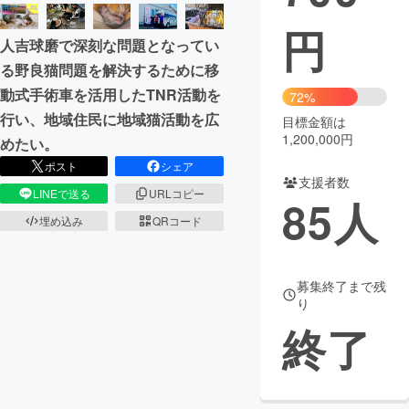
円
まちづくり・地域活性化
人吉球磨で深刻な問題となってい
る野良猫問題を解決するために移
CAMPFIRE for Social Good
CAMPFIRE Creation
動式手術車を活用したTNR活動を
72%
CAMPFIREふるさと納税
machi-ya
コミュニティ
行い、地域住民に地域猫活動を広
目標金額は
1,200,000円
めたい。
ポスト
シェア
支援者数
LINEで送る
URLコピー
85
人
埋め込み
QRコード
募集終了まで残
り
終了