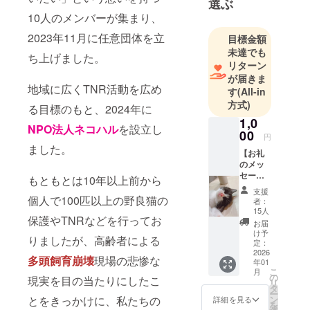
選ぶ
10人のメンバーが集まり、
2023年11月に任意団体を立
目標金額
未達でも
ち上げました。
リターン
が届きま
地域に広くTNR活動を広め
す
(All-in
方式)
る目標のもと、2024年に
1,0
NPO法人ネコハル
を設立し
00
円
ました。
【お礼
のメッ
セー
もともとは10年以上前から
ジ】 感
支援
謝の気
個人で100匹以上の野良猫の
者：
持ちを
15人
保護やTNRなどを行ってお
込め
お届
て、お
け予
りましたが、高齢者による
礼の
定：
メッ
2026
多頭飼育崩壊
現場の悲惨な
年01
セージ
こ
月
をお送
の
現実を目の当たりにしたこ
リ
りしま
タ
ー
す。
ン
とをきっかけに、私たちの
詳細を見る
を