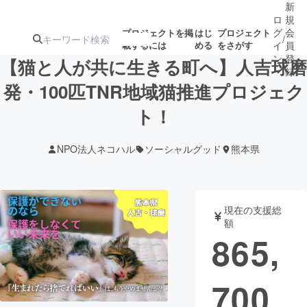
新
ロ
規
グ
会
プロジェクトを掲
はじ
プロジェクト
/
載するには
める
をさがす
イ
員
ン
登
【猫と人が共に生きる町へ】人吉球磨
録
発・100匹TNR地域猫推進プロジェク
ト！
人気のプロ
注目のリ
注目の新着プロ
募集終了が近いプ
もうすぐ公開
ジェクト
ターン
ジェクト
ロジェクト
されます
NPO法人ネコハル
ソーシャルグッド
熊本県
アート・写真
音楽
現在の支援総
テクノロジー・ガジェット
ゲーム・サ
額
865,
映像・映画
書籍・雑誌
700
ビジネス・起業
チャレンジ