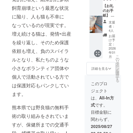
報告
【お礼
書】
飼育崩壊という最悪な状況
のお手
TNR実
紙】 感
施内容
に陥り、人も猫も不幸に
謝の気
を写真
支援
なっているのが現実です。
持ちを
と共に
者：
込め
報告い
4人
増え続ける猫は、発情⇨出産
て、お
たしま
お届
手紙と
す。
け予
を繰り返し、そのため保護
ネコハ
定：
ルオリ
2026
依頼も増え、負のスパイラ
年01
ジナル
こ
月
エコ
の
ルとなり、私たちのような
リ
バッ
タ
ー
グ、T
小さなボランティア団体や
ン
詳細を見る
を
シャツ
選
択
個人で活動されている方で
をお送
す
る
りしま
このプロ
は保護対応もパンクしてい
す。
ジェクト
【TNR
ます。
実施デ
は、
All-In方
ジタル
式
です。
報告
熊本県では野良猫の無料手
書】
目標金額に
TNR実
術の取り組みをされていま
関わらず、
施内容
すが、保健所までの交通手
を写真
2025/08/27
と共に