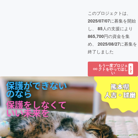
このプロジェクトは、
2025/07/07
に募集を開始
し、
85
人の支援により
865,700
円の資金を集
め、
2025/08/27
に募集を
終了しました
もう一度プロジェ
1
クトをやってほし
2
い