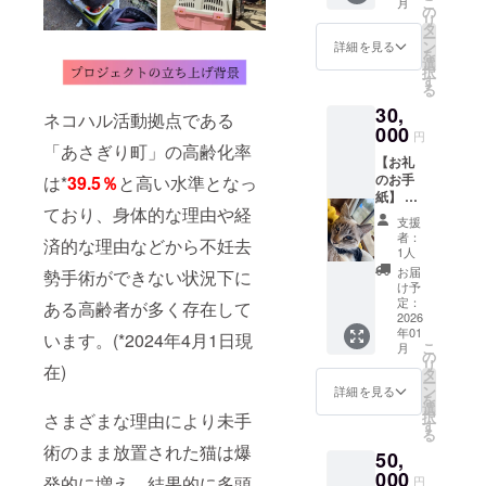
こ
月
カーを
の
リ
お送り
タ
ー
しま
ン
詳細を見る
を
す。
選
択
【TNR
す
る
実施デ
30,
ジタル
ネコハル活動拠点である
報告
000
円
書】
「あさぎり町」の高齢化率
【お礼
TNR実
のお手
は*
39.5％
と高い水準となっ
施内容
紙】 感
を写真
ており、身体的な理由や経
謝の気
と共に
支援
持ちを
報告い
者：
済的な理由などから不妊去
込め
たしま
1人
て、お
す。
お届
勢手術ができない状況下に
手紙と
け予
ネコハ
定：
ある高齢者が多く存在して
ルオリ
2026
年01
ジナル
います。(*2024年4月1日現
こ
月
エコ
の
リ
在)
バッグ
タ
ー
をお送
ン
詳細を見る
を
りしま
選
択
さまざまな理由により未手
す。
す
る
【TNR
術のまま放置された猫は爆
50,
実施デ
ジタル
000
発的に増え、結果的に多頭
円