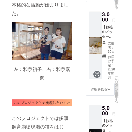
選
択
本格的な活動が始まりまし
す
る
た。
3,0
00
円
【お礼
のメッ
セー
ジ】 こ
支援
のリ
者：
ターン
30人
は1,000
お届
円と同
け予
じ内容
定：
左：和泉初子、右：和泉嘉
になり
2026
年01
ます。
奈
こ
月
の
リ
タ
ー
ン
詳細を見る
を
選
択
す
る
5,0
00
円
このプロジェクトでは多頭
【お礼
のメッ
飼育崩壊現場の猫をはじ
セー