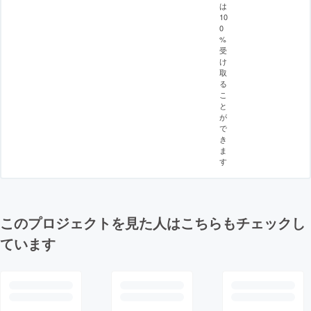
は
10
0
%
受
け
取
る
こ
と
が
で
き
ま
す
このプロジェクトを見た人はこちらもチェックし
ています