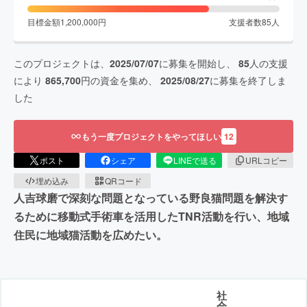
目標金額
1,200,000
円
支援者数
85
人
このプロジェクトは、
2025/07/07
に募集を開始し、
85
人の支援
により
865,700
円の資金を集め、
2025/08/27
に募集を終了しま
した
もう一度プロジェクトをやってほしい
12
ポスト
シェア
LINEで送る
URLコピー
埋め込み
QRコード
人吉球磨で深刻な問題となっている野良猫問題を解決す
るために移動式手術車を活用したTNR活動を行い、地域
住民に地域猫活動を広めたい。
社
会