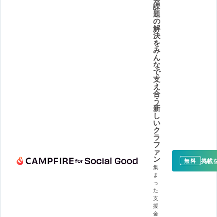
課
題
の
解
決
を
み
ん
な
で
支
え
合
う
新
し
い
ク
ラ
フ
ァ
ン
掲載
無料
集
ま
っ
た
支
援
金