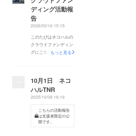
ディング活動報
告
2026/03/16 15:15
このたびはネコハルの
クラウドファンディン
グにご支援いただき、
もっと見る
誠にありがとうござい
ました。皆さまからお
預かりした支援金をも
10月1日 ネコ
とに実施したTNR活動
ハルTNR
が一通り終了しました
2025/10/08 16:16
ので、活動内容および
支援金の使用について
こちらの活動報告
ご報告いたします。今
は支援者限定の公
回の活動では・不妊去
開です。
勢手術 43頭・TNR実
施回数 7回・捕獲器