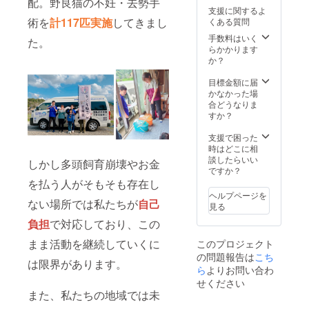
配。野良猫の不妊・去勢手
支援に関するよ
術を
計117匹実施
してきまし
くある質問
手数料はいく
た。
らかかります
か？
目標金額に届
かなかった場
合どうなりま
すか？
支援で困った
時はどこに相
談したらいい
しかし多頭飼育崩壊やお金
ですか？
を払う人がそもそも存在し
ヘルプページを
ない場所では私たちが
自己
見る
負担
で対応しており、この
まま活動を継続していくに
このプロジェクト
の問題報告は
こち
は限界があります。
ら
よりお問い合わ
せください
また、私たちの地域では未