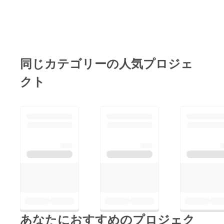
る正しい知識もやるべ
ざいました。これから
き対応も私たちが怠っ
も地域の方々と協力し
ていたため、現在野良
ながら、人と猫が共に
猫は大きな社会問題と
暮らせる地域づくりを
なっています。野良犬
同じカテゴリーの人気プロジェ
目指して活動を続けて
の場合は『狂犬病予防
いきます。今後ともネ
クト
法』に基づき、野犬の
コハルをどうぞよろし
捕獲が義務付けられて
くお願いいたします。
います。 そのため行政
が動いてくれます。し
かし野良猫場合、多く
の自治体では犬のよう
に行政が直接捕獲する
ことはできません。野
良猫は、殺傷が禁止さ
れる愛護動物であり、
また犬のように登録制
あなたにおすすめのプロジェク
度がないため区別が難