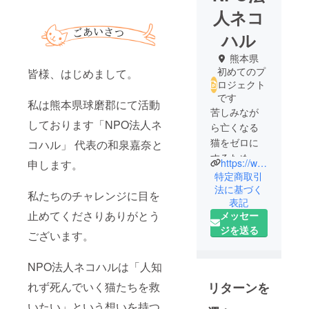
人ネコ
ハル
熊本県
初めてのプ
皆様、はじめまして。
ロジェクト
です
私は熊本県球磨郡にて活動
苦しみなが
しております「NPO法人ネ
ら亡くなる
猫をゼロに
コハル」 代表の和泉嘉奈と
するために
https://www.instagram.com/neko.haru_i/
申します。
NPO法人ネ
特定商取引
コハルを立
法に基づく
私たちのチャレンジに目を
表記
ち上げ、
止めてくださりありがとう
メッセー
TNRをメイ
ジを送る
ンに活動し
ございます。
ています。
NPO法人ネコハルは「人知
リターンを
れず死んでいく猫たちを救
いたい」という想いを持つ