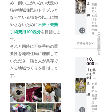
め、飼い主がいない状況の
ジ】 こ
支援
のリ
者：
猫や地域住民のトラブルと
ターン
11人
は1,000
お届
なっている猫を今以上に増
円と同
け予
じ内容
定：
やさないために
不妊・去勢
になり
2026
年01
ます。
手術費用100匹分
を目指しま
こ
月
【TNR
の
リ
実施デ
す。
タ
ー
ジタル
ン
詳細を見る
を
それと同時に不妊手術の重
報告
選
択
書】
す
要性を地域住民に理解して
る
TNR実
10,
施内容
いただき、猫と人が共存で
を写真
000
円
と共に
きる地域づくりを目指しま
【お礼
報告い
のお手
たしま
す。
紙】 感
す。
謝の気
支援
持ちを
者：
込め
24人
て、お
お届
手紙と
け予
オリジ
定：
ナルス
2026
年01
テッ