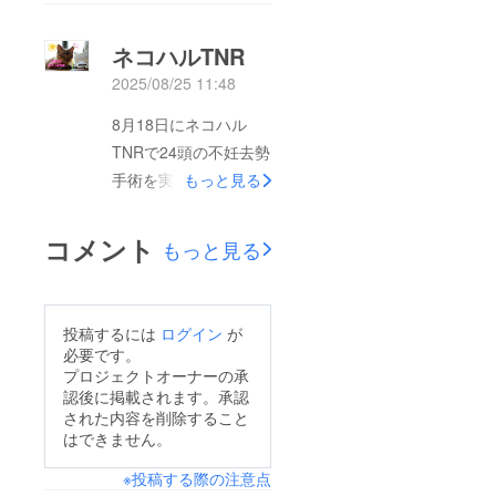
整備 10台を行うこと
ネコハルTNR
ができました。ご支援
金は、不妊去勢手術の
2025/08/25 11:48
実施費用、保護猫の医
8月18日にネコハル
療費、捕獲器の整備、
TNRで24頭の不妊去勢
飼養管理費など、地域
手術を実施しました。
もっと見る
の猫の繁殖を防ぐため
8月の猛暑の中、捕獲
の活動費として大切に
も大変ですが多くの方
コメント
もっと見る
使用させていただきま
にご理解とご協力をい
した。活動の詳細や支
ただき無事に終えるこ
援金の使用用途につい
とができました。野良
ては、以下の「 TNR実
投稿するには
ログイン
が
猫に対して様々な考え
必要です。
施デジタル報告書」に
方がありますが、野良
プロジェクトオーナーの承
まとめております。
認後に掲載されます。承認
猫はそもそも野生動物
▶TNR実施デジタル報
された内容を削除すること
ではありません。人と
はできません。
告書確認はこちらから
共に何百年も共に生き
改めて、ご支援いただ
※投稿する際の注意点
てきました。猫に対す
き本当にありがとうご