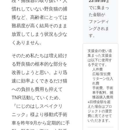
段・捕獲器の取り扱い・人
23:59:59
ま
報告い
たしま
でに集まっ
慣れしていない野良猫の捕
す。
た金額が
獲など、高齢者にとっては
ファンディ
難易度が高く結局そのまま
ングされま
放置してしまう状況も少な
す。
くありません。
支援金の使い道
そのため私たちは増え続け
集まった支援金
は以下に使用す
る野良猫の根本的な部分を
る予定です。
人件費
改善しようと思い、より迅
広報/宣伝費
リターン仕入
速に効率よくできるだけ猫
れ費
手術費、手術
への負担も費用も抑えて
車手配料、捕
TNR活動していくため、
獲器購入費用
※目標金額を超
『にじのはしスペイクリ
えた場合はプロ
ジェクトの運営
ニック』様より移動式手術
費に充てさせて
いただきます。
車を昨年9月から定期的に手