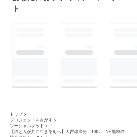
しく、捕獲には限界が
ト
あるのが現状です。 野
良猫問題に対し行政で
も、不妊去勢の手術費
を半額もしくは無料と
して地域猫活動を推進
するべく動かれていま
すが、それでも尚野良
猫が増え続けている原
因はなぜ地域猫活動を
推進しているのか。な
ぜ不妊去勢手術をして
あげないといけないの
か。この根本的な部分
が伝わっていないた
トップ
>
め、不妊去勢手術の必
プロジェクトをさがす
>
ソーシャルグッド
>
要性が広まりきれてい
【猫と人が共に生きる町へ】人吉球磨発・100匹TNR地域猫
ないと私は感じます。