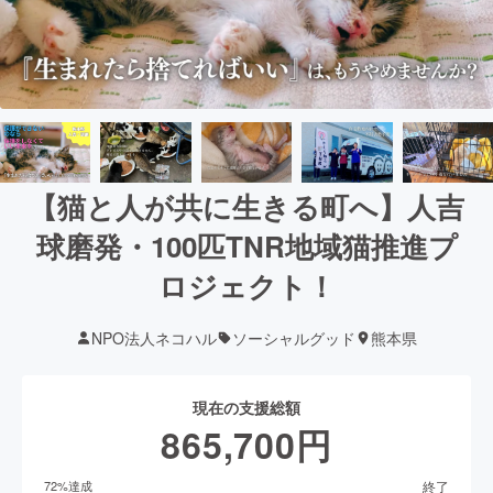
【猫と人が共に生きる町へ】人吉
球磨発・100匹TNR地域猫推進プ
ロジェクト！
NPO法人ネコハル
ソーシャルグッド
熊本県
現在の支援総額
865,700
円
終了
72
%達成