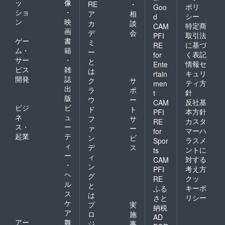
ッ
像
RE
・
ポリ
Goo
ショ
・
ア
相
シー
d
ン
映
カ
談
特定商
CAM
画
デ
会
取引法
PFI
ゲー
書
ミ
に基づ
RE
ム・
籍
ー
く表記
for
サー
・
と
情報セ
Ente
ビス
雑
は
キュリ
rtain
開発
誌
ク
サ
ティ方
men
出
ラ
ポ
針
t
版
ウ
ー
反社基
CAM
ビジ
ビ
ド
ト
本方針
PFI
ネ
ュ
フ
サ
カスタ
RE
ス・
ー
ァ
ー
マーハ
for
起業
テ
ン
ビ
ラスメ
Spor
ィ
デ
ス
ントに
ts
ー
ィ
対する
CAM
・
ン
考え方
PFI
ヘ
グ
クッ
RE
ル
と
キーポ
ふる
ス
は
リシー
さと
ケ
プ
実
納税
ア
ロ
施
AD
アー
舞
ジ
事