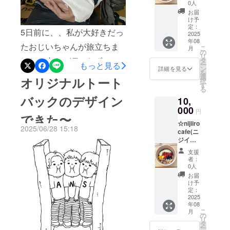
る5,500
お店で
曜日定
0人
円チ
管理さ
休日）
お届
ケット
せてい
※お釣り
け予
（500円
ただき
定：
はでま
5日前に、、私が大好きだっ
お
2025
ます。
せん。
年08
得！）
店頭で
現金化
たおじいちゃんが旅立ちま
こ
月
nijiiro
ご支援
の
もでき
リ
cafe(ニ
した旨
した。小さい頃からずっと
タ
ませ
もっと見る
ー
ジイロ
をお知
ン
ん。 ※
詳細を見る
を
味方でいてくれて、私の話
カフェ)
らせく
選
有効期
オリジナルトート
択
で使え
ださ
す
限：
をちゃんと聞いてくれる優
る
る5,500
い。 住
2026年
バックのデザイン
10,
円分チ
所：姫
3月末ま
しい存在でした。だからこ
ケット
000
路市神
で
円
できた〜
です。
子岡前
そ、今回の挑戦をちゃんと
☆nijiiro
チケッ
4-11-1
2025/06/28 15:18
cafe(ニ
形にして、天国のおじい
トの発
営業時
ジイロ
送はご
間：10
ちゃんに「見ててね」って
カフェ)
ざいま
時〜17
支援
で使え
せん。
時（日
者：
胸を張って言いたい。そん
る
お店で
曜日定
0人
11,000
管理さ
休日）
な想いで、このクラウド
お届
円チ
せてい
※お釣り
け予
ケット
ファンディングにも挑戦し
ただき
定：
はでま
（1,000
2025
ます。
せん。
ています。ご支援いただい
年08
円お
店頭で
現金化
こ
月
得！）
ご支援
の
もでき
た方には、心を込めたリ
リ
nijiiro
した旨
タ
ませ
ー
cafe(ニ