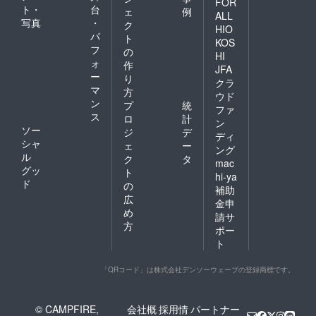
FOR
ト・
台
ェ
例
ALL
写真
・
ク
HIO
パ
ト
KOS
フ
の
HI
ォ
作
JFA
ー
り
クラ
マ
方
ウド
ン
プ
統
ファ
ス
ロ
計
ン
ソー
ジ
デ
ディ
シャ
ェ
ー
ング
ル
ク
タ
mac
グッ
ト
hi-ya
ド
の
補助
広
金申
め
請サ
方
ポー
ト
「QRコード」は株式会社デンソーウェーブの登録商標です。
© CAMPFIRE,
会社概
採用情
パートナー