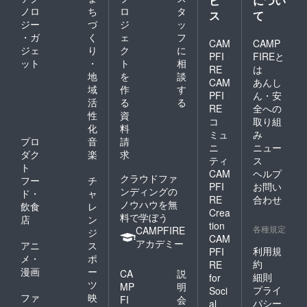
ビ
につい
ノロ
ち
ロ
タ
ス
て
ジー
づ
ジ
ッ
・ガ
く
ェ
フ
CAM
CAMP
ジェ
り
ク
に
PFI
FIREと
ット
・
ト
相
RE
は
地
を
談
CAM
あんし
域
作
す
PFI
ん・安
活
る
る
RE
全への
性
資
コ
取り組
化
料
ミュ
み
プロ
音
請
ニ
ニュー
ダク
楽
求
ティ
ス
ト
CAM
ヘルプ
クラウドファ
フー
チ
PFI
お問い
ンディングの
ド・
ャ
RE
合わせ
ノウハウを無
飲食
レ
Crea
料で学ぼう
店
ン
tion
各種規定
CAMPFIRE
ジ
CAM
アカデミー
アニ
ス
利用規
PFI
メ・
ポ
約
RE
漫画
ー
CA
説
細則
for
ツ
MP
明
プライ
Soci
ファ
映
FI
会
バシー
al