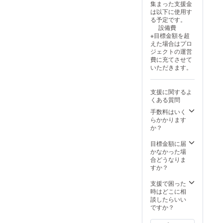
集まった支援金
場所：
る感
は以下に使用す
nijiiro
覚。
る予定です。
cafe(ニ
NMNで
設備費
ジイロ
あなた
※目標金額を超
カフェ)
らしい
えた場合はプロ
住所：
ケア
ジェクトの運営
姫路市
を。 場
費に充てさせて
神子岡
所：
いただきます。
前4-11-
nijiiro
1 ※スケ
cafe(ニ
ジュー
ジイロ
支援に関するよ
ルは随
カフェ)
くある質問
時調整
住所：
致しま
姫路市
手数料はいく
す。 ※
神子岡
らかかります
効果/効
前4-11-
か？
能は確
1 ※スケ
約する
ジュー
目標金額に届
もので
ルは随
かなかった場
はあり
時調整
合どうなりま
ませ
致しま
すか？
ん。 ※
す。 ※
有効期
効果/効
支援で困った
限：
能は確
時はどこに相
2026年
約する
談したらいい
3月末ま
もので
ですか？
で
はあり
ませ