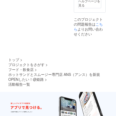
ヘルプページを
ん。 ※
見る
有効期
限：
2026年
このプロジェクト
3月末ま
の問題報告は
こち
で
※NMLサ
ら
よりお問い合わ
プリに
せください
ついて
名称：
β-NMN
含有食
品 内容
量：
トップ
>
4.1g 原
プロジェクトをさがす
>
材料及
フード・飲食店
>
び添加
ホットサンドとスムージー専門店 ANS（アンス）を新規
物等の
食品表
OPENしたい！@姫路
>
示はお
活動報告一覧
届け商
品のラ
ベルに
表記さ
れま
す。商
品開封
前には