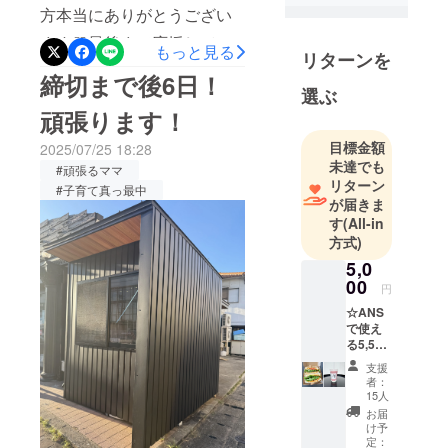
専門店
方本当にありがとうござい
「ANS（ア
ます♡最後まで応援しても
ンス）」を
もっと見る
リターンを
オープンし
らえると嬉しいです♡
締切まで後6日！
ます！毎日
選ぶ
食べたくな
頑張ります！
るホットサ
目標金額
2025/07/25 18:28
ンドと、旬
未達でも
#頑張るママ
のフルーツ
リターン
#子育て真っ最中
をたっぷり
が届きま
使ったス
す
(All-in
方式)
ムージーを
通して、
5,0
00
ほっとでき
円
るやさしい
☆ANS
で使え
時間をお届
る5,500
けしたいと
円チ
支援
思っていま
ケット
者：
（500円
す。どうぞ
15人
お
お届
よろしくお
得！）
け予
願いいたし
8月グラ
定：