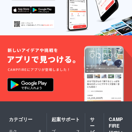
必ずお
届けの
リター
ンに貼
付され
たラベ
ルや注
意書き
をご確
認くだ
さい。
カテゴリー
起案サポート
サ
CAMP
ー
FIRE
テク
ま
プ
ス