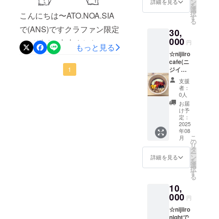
をお知
ン
ん。 ※
ターンをお届けしたいと
詳細を見る
を
ジイロ
らせく
選
有効期
択
こんにちは〜ATO.NOA.SIA
カフェ)
思っています。どうか、私
ださ
す
限：
る
で使え
い。 住
2026年
で(ANS)ですクラファン限定
の初めての挑戦を、あたた
30,
る
所：姫
3月末ま
11,000
000
路市神
で
のデザイン出来ました。セ
円
かく見守っていただけたら
もっと見る
円分チ
子岡前
☆nijiiro
ケット
ンス抜群の義理の姉が描い
4-11-1
嬉しいです。よろしくお願
cafe(ニ
です。
営業時
てくれました。そして私は
1
ジイロ
チケッ
いいたします。
間：11
カフェ)
トの発
時〜18
支援
今色々もっと美味しくを目
で使え
送はご
時（不
者：
る
ざいま
定休）
0人
指して日々研究してます。
33,000
せん。
※お釣り
お届
円チ
お店で
どうぞよろしくお願いしま
はでま
け予
ケット
管理さ
定：
せん。
す。
（3,000
2025
せてい
現金化
年08
円お
ただき
もでき
こ
月
得！）
ます。
の
ませ
リ
nijiiro
店頭で
タ
ん。 ※
ー
cafe(ニ
ご支援
ン
有効期
詳細を見る
を
ジイロ
した旨
選
限：
択
カフェ)
をお知
す
2026年
る
で使え
らせく
3月末ま
10,
る
ださ
で
33,000
000
い。 住
円
円分チ
所：姫
☆nijiiro
ケット
路市神
nightで
です。
子岡前