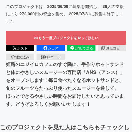
このプロジェクトは、
2025/06/09
に募集を開始し、
38
人の支援
により
272,000
円の資金を集め、
2025/07/31
に募集を終了しま
した
もう一度プロジェクトをやってほしい
ポスト
シェア
LINEで送る
URLコピー
埋め込み
QRコード
姫路のニジイロカフェのすぐ隣に、手作りホットサンド
と体にやさしいスムージーの専門店「ANS（アンス）」
をオープンします！毎日食べたくなるホットサンドと、
旬のフルーツをたっぷり使ったスムージーを通して、
ほっとできるやさしい時間をお届けしたいと思っていま
す。どうぞよろしくお願いいたします！
このプロジェクトを見た人はこちらもチェックし