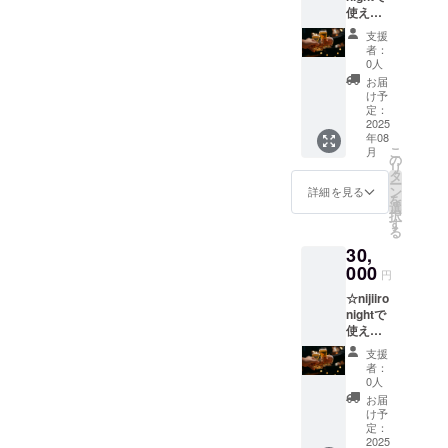
使える
チケッ
4-11-1
11,000
トの発
営業時
支援
円チ
送はご
間：11
者：
ケット
ざいま
時〜18
0人
（1,000
せん。
時（不
お届
円お
お店で
定休）
け予
得！）
管理さ
定：
※お釣り
nijiiro
2025
せてい
はでま
年08
nightで
ただき
せん。
こ
月
使える
ます。
の
現金化
リ
11,000
店頭で
タ
もでき
ー
円分チ
ご支援
ン
ませ
詳細を見る
を
ケット
した旨
選
ん。 ※
択
です。
をお知
す
有効期
る
チケッ
らせく
限：
30,
トの発
ださ
2026年
送はご
000
い。 住
3月末ま
円
ざいま
所：姫
で
☆nijiiro
せん。
路市神
nightで
お店で
子岡前
使える
管理さ
4-11-1
33,000
せてい
営業時
支援
円チ
ただき
間：11
者：
ケット
ます。
時〜18
0人
（3,000
店頭で
時（不
お届
円お
ご支援
定休）
け予
得！）
した旨
定：
※お釣り
nijiiro
2025
をお知
はでま