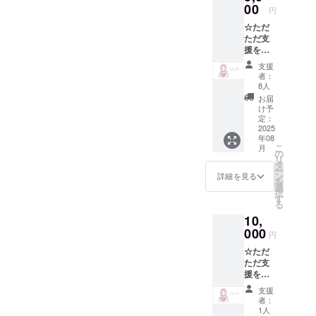
リター
00
nightは
い。 ※
円
ン選択
不定期
お釣り
☆ただ
時に金
開催で
はでま
ただ支
額をご
すの
せん。
援をし
調整く
で、開
現金化
て応援
ださ
催時は
もでき
支援
した
い！ 気
随時ご
ませ
者：
い！と
持ちを
案内さ
8人
ん。
いう方
込めて
せてい
※20歳未
お届
向け 心
CAMPF
ただき
け予
満の方
を込め
IRE管理
定：
ます。
はご支
た感謝
2025
画面か
4名様〜
援でき
年08
のメッ
らお礼
の予約
ませ
こ
月
セージ
のメッ
の
でも開
ん。 ※
リ
金額は
セージ
タ
催でき
有効期
ー
3,000
をお送
ン
ますの
詳細を見る
限：
を
円〜上
りさせ
選
で、お
2026年
択
乗せ支
ていた
す
気軽に
3月末ま
る
援可能
だきま
ご相談
で
10,
です！
す！！
くださ
リター
000
このリ
い。 ※
円
ン選択
ターン
お釣り
☆ただ
時に金
は3,000
はでま
ただ支
額をご
円、
せん。
援をし
調整く
10,000
現金化
て応援
ださ
円のリ
もでき
支援
した
い！ 気
ターン
ませ
者：
い！と
持ちを
と同じ
1人
ん。