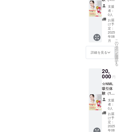
3月末ま
分）
nijiiro
で
支援
※NMLサ
cafe(ニ
者：
プリお
ジイロ
0人
家体験3
カフェ)
お届
日分つ
住所：
け予
き！ 飲
姫路市
定：
む・塗
2025
神子岡
年08
る・吸
前4-11-
こ
月
う。 自
1 ※スケ
の
リ
分らし
ジュー
タ
ー
く“若
ルは随
ン
詳細を見る
を
さ”を取
時調整
選
択
り入れ
致しま
す
る
る。
す。 ※
20,
ReNerg
運勢/効
yマルチ
000
能は確
円
ユース
約する
☆NML
NMNパ
もので
吸引体
ウダー
はあり
験（10
の吸引
ませ
分）×5
体験 こ
ん。 ※
支援
回 飲
んな方
ホット
者：
む・塗
におす
サンド
0人
る・吸
すめ ・
＋ ス
お届
う。 自
透明感
ムー
け予
分らし
とハリ
定：
ジーは
く“若
2025
を求め
お好き
年08
さ”を取
る30〜
な種類