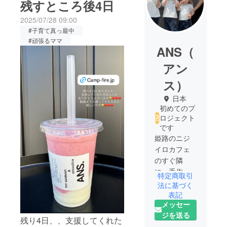
残すところ後4日
2025/07/28 09:00
#子育て真っ最中
#頑張るママ
ANS（
アン
ス）
日本
初めてのプ
ロジェクト
です
姫路のニジ
イロカフェ
のすぐ隣
に、手作り
特定商取引
ホットサン
法に基づく
ドと体にや
表記
メッセー
さしいス
ジを送る
ムージーの
残り4日、、支援してくれた