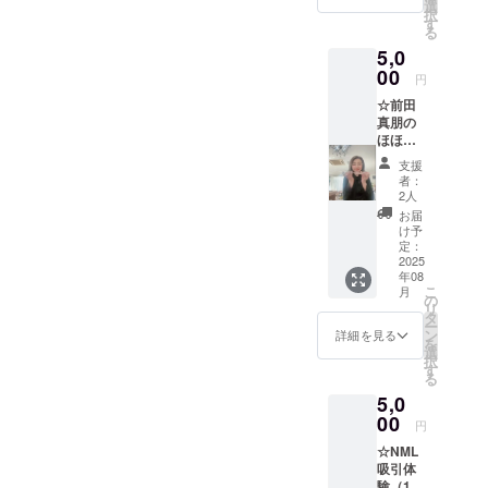
お伝え
りさせ
選
択
しま
ていた
す
る
す。 場
だきま
5,0
所：
す！！
nijiiro
00
このリ
円
cafe(ニ
ターン
☆前田
ジイロ
は5,000
真朋の
カフェ)
円のリ
ほほえ
住所：
ターン
み運命
姫路市
と同じ
支援
学占い
神子岡
内容に
者：
（10
前4-11-
なりま
2人
分）＋
1 ※スケ
す。
お届
ホット
ジュー
け予
サンド
ルは随
定：
＋ ス
2025
時調整
年08
ムー
致しま
こ
月
ジー あ
す。 ※
の
リ
なたの
運勢/効
タ
ー
知りた
能は確
ン
詳細を見る
を
い事、
約する
選
択
運命
もので
す
る
と、宿
はあり
5,0
命に
ませ
そって
00
ん。 ※
円
お伝え
有効期
☆NML
しま
限：
吸引体
す。 場
2026年
験（10
所：