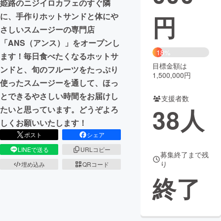
姫路のニジイロカフェのすぐ隣
円
に、手作りホットサンドと体にや
まちづくり・地域活性化
さしいスムージーの専門店
「ANS（アンス）」をオープンし
CAMPFIRE for Social Good
CAMPFIRE Creation
18%
ます！毎日食べたくなるホットサ
CAMPFIREふるさと納税
machi-ya
コミュニティ
目標金額は
ンドと、旬のフルーツをたっぷり
1,500,000円
使ったスムージーを通して、ほっ
とできるやさしい時間をお届けし
支援者数
38
人
たいと思っています。どうぞよろ
しくお願いいたします！
ポスト
シェア
LINEで送る
URLコピー
募集終了まで残
り
埋め込み
QRコード
終了