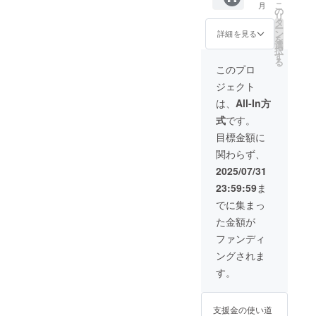
こ
月
り入れ
60代女
の
をお選
リ
る。
性 ・更
タ
びいた
ー
ReNerg
年期・
ン
だけま
詳細を見る
を
yマルチ
疲れや
選
す。 ※
択
ユース
すさが
す
有効期
る
NMNパ
気にな
限：
このプロ
ウダー
る方 ・
2026年
ジェクト
の吸引
将来へ
3月末ま
体験 こ
の“体づ
で
は、
All-In方
んな方
くり”を
式
です。
におす
今始め
すめ ・
たい方
目標金額に
透明感
サプリ
関わらず、
とハリ
は毎朝
を求め
スムー
2025/07/31
る30〜
ジーに
23:59:59
ま
60代女
混ぜる
性 ・更
だけ。
でに集まっ
年期・
美容液
た金額が
疲れや
に混ぜ
すさが
ても◎
ファンディ
気にな
吸って
ングされま
る方 ・
もOK。
将来へ
自分の
す。
の“体づ
体が、
くり”を
ちゃん
今始め
と応え
支援金の使い道
たい方
てくれ