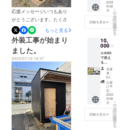
ンド
2025
ます！
年08
オープ
こ
月
応援メッセージいつもあり
ン予定
の
リ
のANS
タ
がとうございます。たくさ
ー
で使え
ン
詳細を見る
を
る5,500
選
んの心のこもったメッセー
択
もっと見る
円分チ
す
る
ケット
ジを受け取り、いつも涙が
外装工事が始まり
10,
です。
出ます。本当にありがとう
チケッ
000
円
ました。
トの発
ございます。まだまだ、最
☆ANS
送はご
で使え
ざいま
2025/07/19 16:37
終まで、諦めず、頑張りま
る
せん。
11,000
お店で
す！カッコいい外観になっ
支援
円チ
管理さ
者：
て、嬉しい♡
ケット
せてい
8人
（1,000
ただき
お届
円お
ます。
け予
得！）
店頭で
定：
8月グラ
2025
ご支援
年08
ンド
した旨
こ
月
オープ
をお知
の
リ
ン予定
らせく
タ
ー
のANS
ださ
ン
詳細を見る
を
で使え
い。 住
選
択
る
所：姫
す
る
11,000
路市神