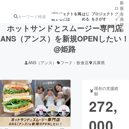
新
ロ
規
グ
会
プロジェクトを掲
はじ
プロジェクト
/
載するには
める
をさがす
イ
員
ン
登
ホットサンドとスムージー専門店
録
ANS（アンス）を新規OPENしたい！
@姫路
人気のプロ
注目のリ
注目の新着プロ
募集終了が近いプ
もうすぐ公開
ジェクト
ターン
ジェクト
ロジェクト
されます
ANS（アンス）
フード・飲食店
兵庫県
アート・写真
音楽
現在の支援総
テクノロジー・ガジェット
ゲーム・サ
額
272,
映像・映画
書籍・雑誌
000
ビジネス・起業
チャレンジ