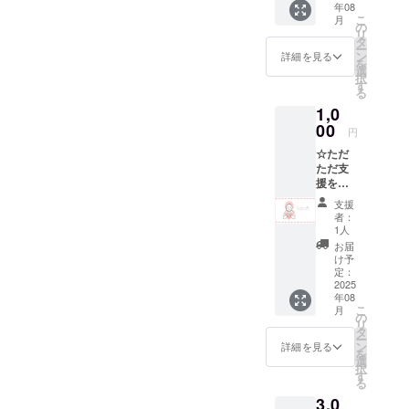
年08
nightで
らせく
せん。
こ
月
使える
ださ
の
現金化
リ
33,000
い。 住
タ
もでき
ー
円分チ
所：姫
ン
ませ
詳細を見る
を
ケット
路市神
選
ん。 ※
択
です。
子岡前
す
有効期
る
チケッ
4-11-1
限：
1,0
トの発
nijiiro
2026年
送はご
00
nightは
3月末ま
円
ざいま
不定期
で
☆ただ
せん。
開催で
ただ支
お店で
すの
援をし
管理さ
で、開
て応援
せてい
催時は
支援
した
ただき
随時ご
者：
い！と
ます。
案内さ
1人
いう方
店頭で
せてい
お届
向け 心
ご支援
ただき
け予
を込め
した旨
定：
ます。
た感謝
2025
をお知
4名様〜
年08
のメッ
らせく
の予約
こ
月
セージ
ださ
の
でも開
リ
金額は
い。 住
タ
催でき
ー
1,000
所：姫
ン
ますの
詳細を見る
を
円〜上
路市神
選
で、お
択
乗せ支
子岡前
す
気軽に
る
援可能
4-11-1
ご相談
3,0
です！
nijiiro
くださ