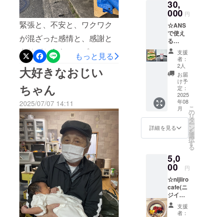
30,
円分チ
子岡前
ケット
000
4-11-1
円
です。
営業時
緊張と、不安と、ワクワク
☆ANS
チケッ
間：10
で使え
トの発
時〜17
が混ざった感情と、感謝と
る
送はご
時（日
33,000
ざいま
曜日定
ありがとうもいっぱい
支援
もっと見る
円チ
せん。
休日）
者：
ケット
で。。でもまだまだ上手く
お店で
※お釣り
2人
大好きなおじい
（3,000
管理さ
はでま
お届
宣伝できなくて。。私頑張
円お
せてい
せん。
け予
ちゃん
得！）
ただき
定：
現金化
れ！って気持ちでいっぱい
8月グラ
2025
ます。
もでき
年08
ンド
2025/07/07 14:11
店頭で
ませ
です。支援してくださった
こ
月
オープ
ご支援
の
ん。 ※
リ
ン予定
皆様には、本当に感謝しか
した旨
タ
有効期
ー
のANS
をお知
ン
限：
詳細を見る
を
ございません。。ありがと
で使え
らせく
選
2026年
択
る
ださ
す
3月末ま
うございます。ワクワクを
る
33,000
い。 住
で
5,0
円分チ
所：姫
倍増して最後まで諦めず頑
ケット
00
路市神
円
です。
張りたいと思います！
子岡前
☆nijiiro
チケッ
4-11-1
cafe(ニ
トの発
営業時
ジイロ
送はご
間：10
カフェ)
ざいま
時〜17
支援
で使え
せん。
時（日
者：