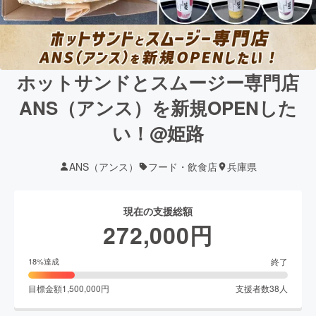
ホットサンドとスムージー専門店
ANS（アンス）を新規OPENした
い！@姫路
ANS（アンス）
フード・飲食店
兵庫県
現在の支援総額
272,000
円
終了
18
%達成
目標金額
1,500,000
円
支援者数
38
人