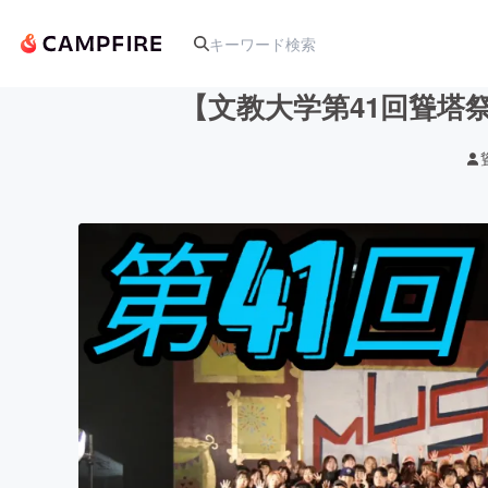
【文教大学第41回聳塔
人気のプロジェクト
アート・写真
テクノロジー・ガジェット
映像・映画
ビジネス・起業