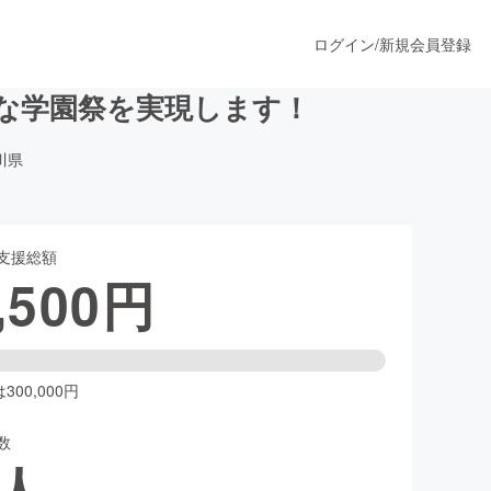
ログイン
/
新規会員登録
高な学園祭を実現します！
川県
うすぐ公開されます
支援総額
プロダクト
,500
円
ファッション
スポーツ
00,000円
数
ア
ソーシャルグッド
人