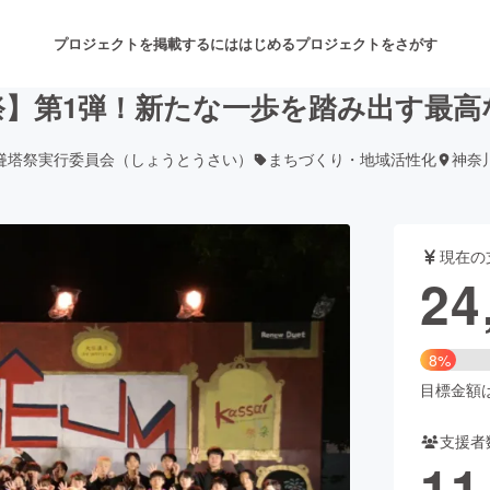
プロジェクトを掲載するには
はじめる
プロジェクトをさがす
祭】第1弾！新たな一歩を踏み出す最
聳塔祭実行委員会（しょうとうさい）
まちづくり・地域活性化
神奈
注目のリターン
注目の新着プロジェクト
募集終了が近いプロジェクト
も
現在の
音楽
舞台・パフォーマンス
24
ゲーム・サービス開発
フード・飲食店
8%
書籍・雑誌出版
アニメ・漫画
目標金額は3
支援者
チャレンジ
ビューティー・ヘルスケ
11