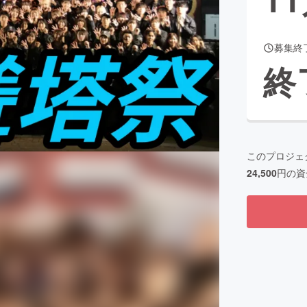
募集終
CAMPFIRE for Social Good
CAMPFIRE Creation
終
CAMPFIREふるさと納税
machi-ya
コミュニティ
このプロジェ
24,500
円の資