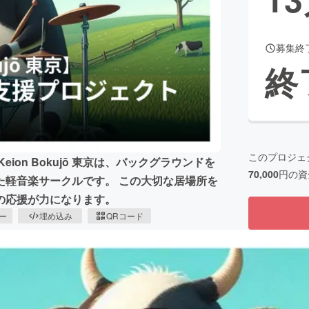
募集終
CAMPFIRE for Social Good
CAMPFIRE Creation
終
CAMPFIREふるさと納税
machi-ya
コミュニティ
このプロジェ
on Bokujō 東京は、バックグラウンドを
70,000
円の資
た軽音楽サークルです。 この大切な居場所を
の応援が力になります。
ピー
埋め込み
QRコード