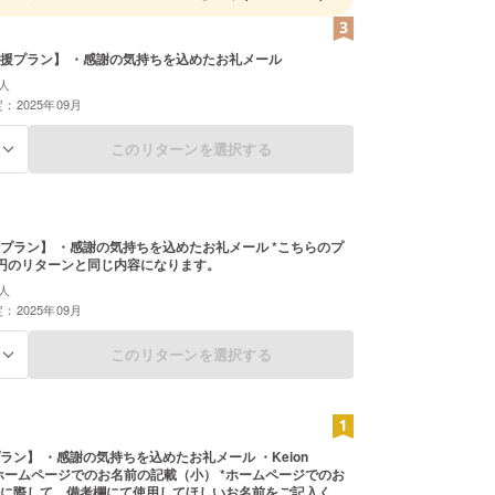
趣味を持つ友達と出会う」
ろな音楽に触れる」
援プラン】 ・感謝の気持ちを込めたお礼メール
人
：2025年09月
とは、意外とハードルが高いものです。Keion
ō 東京は、そうした壁を取りのぞき、学生や若者が自分
このリターンを選択する
る
楽に熱中できる場所として、設立されました。
はライブイベントの主催、サークル内交流会の実施
スンなどです。昨年度は8月、12月、3月にライブ
ラン】 ・感謝の気持ちを込めたお礼メール *こちらのプ
開催し、最大で100名以上のお客さまにご来場い
00円のリターンと同じ内容になります。
した。
人
：2025年09月
このリターンを選択する
る
ラン】 ・感謝の気持ちを込めたお礼メール ・Keion
ームページでのお名前の記載（小） *ホームページでのお
に際して、備考欄にて使用してほしいお名前をご記入くだ