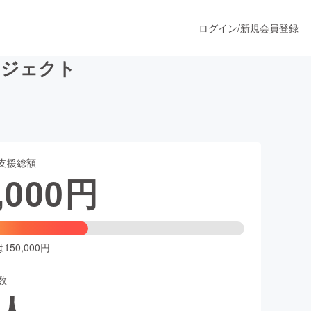
ログイン
/
新規会員登録
プロジェクト
うすぐ公開されます
支援総額
プロダクト
,000
円
ファッション
スポーツ
50,000円
数
ア
ソーシャルグッド
人