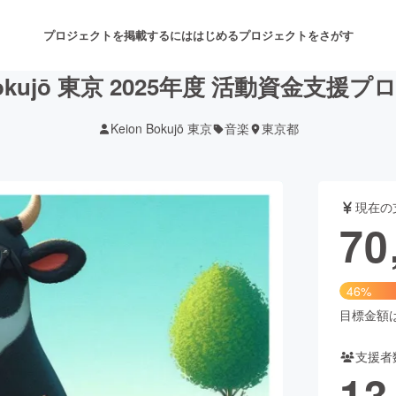
プロジェクトを掲載するには
はじめる
プロジェクトをさがす
 Bokujō 東京 2025年度 活動資金支援
Keion Bokujō 東京
音楽
東京都
注目のリターン
注目の新着プロジェクト
募集終了が近いプロジェクト
も
現在の
音楽
舞台・パフォーマンス
70
ゲーム・サービス開発
フード・飲食店
46%
書籍・雑誌出版
アニメ・漫画
目標金額は1
支援者
チャレンジ
ビューティー・ヘルスケ
13