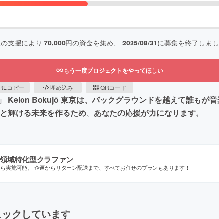
人の支援により
70,000
円の資金を集め、
2025/08/31
に募集を終了しまし
もう一度プロジェクトをやってほしい
RLコピー
埋め込み
QRコード
Keion Bokujō 東京は、バックグラウンドを越えて誰も
っと輝ける未来を作るため、あなたの応援が力になります。
領域特化型クラファン
から実施可能。 企画からリターン配送まで、すべてお任せのプランもあります！
ェックしています