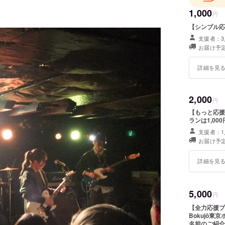
】
「共通の
1,000
円
「いろい
【シンプル応
支援者：3
お届け予定
といったこ
Bokuj
詳細を見
らしく音
活動内容
2,000
円
や訪問レッ
【もっと応援プ
イベントを
ランは1,0
ただきま
支援者：1
お届け予定
詳細を見
5,000
円
【全力応援プ
Bokujō東京ホ
名前のご紹介