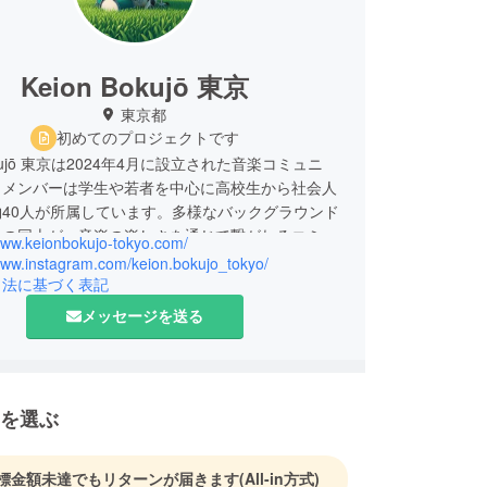
Keion Bokujō 東京
東京都
初めてのプロジェクトです
Bokujō 東京は2024年4月に設立された音楽コミュニ
。メンバーは学生や若者を中心に高校生から社会人
40人が所属しています。多様なバックグラウンド
もの同士が、音楽の楽しさを通じて繋がれるコミュ
/www.keionbokujo-tokyo.com/
目指しています。
/www.instagram.com/keion.bokujo_tokyo/
引法に基づく表記
しみたい学生や若者にとって、
メッセージを送る
始める」
に出る」
を選ぶ
間を見つける」
標金額未達でもリターンが届きます
(All-in方式)