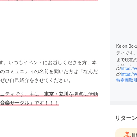
Keion 
ティです
まで現在約
す。いつもイベントにお越しくださる方、本
を持った
https:/
のコミュニティの名前を聞いた方は「なんだ
ニティを
https:/
ぜひ自己紹介をさせてください。
特定商取
音楽を楽
ニティです。主に、
東京・立川
を拠点に活動
「音楽を
音楽サークル」
です！！！
「ライブ
リターン
「音楽仲
目