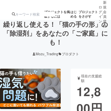
新
ロ
規
グ
会
プロジェクトを掲
はじ
プロジェクト
/
載するには
める
をさがす
イ
員
ン
登
繰り返し使える！「猫の手の形」の
録
「除湿剤」をあなたの「ご家庭」に
も！
人気のプロ
注目のリ
注目の新着プロ
募集終了が近いプ
もうすぐ公開
ジェクト
ターン
ジェクト
ロジェクト
されます
Mozu_Trading
プロダクト
アート・写真
音楽
現在の支援総
テクノロジー・ガジェット
ゲーム・サ
額
12,8
映像・映画
書籍・雑誌
00
円
ビジネス・起業
チャレンジ