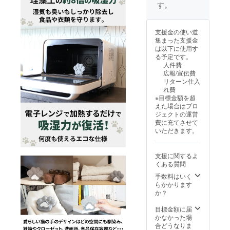
す。
支援金の使い道
集まった支援金
は以下に使用す
る予定です。
人件費
広報/宣伝費
リターン仕入
れ費
※目標金額を超
えた場合はプロ
ジェクトの運営
費に充てさせて
いただきます。
支援に関するよ
くある質問
手数料はいく
らかかります
か？
目標金額に届
かなかった場
合どうなりま