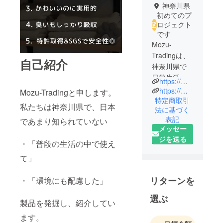
神奈川県
初めてのプ
ロジェクト
です
Mozu-
Tradingは、
自己紹介
神奈川県で
日常生活で
https://mozu-trading.com/
使用でき
https://mozu-trading.com/
Mozu-Tradingと申します。
て、環境に
特定商取引
私たちは神奈川県で、日本
法に基づく
も配慮した
表記
であまり知られていない
ユニークな
メッセー
商品を
ジを送る
・「普段の生活の中で使え
世界中から
取り寄せ、
て」
正規代理店
として販売
リターンを
・「環境にも配慮した」
していま
選ぶ
す。
製品を発掘し、紹介してい
ます。
現在は