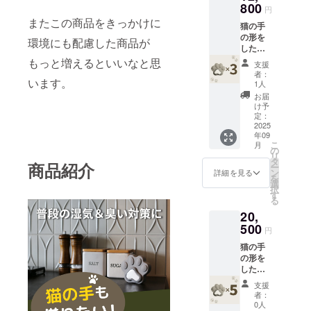
800
円
またこの商品をきっかけに
猫の手
の形を
環境にも配慮した商品が
した、
除湿剤3
もっと増えるといいなと思
支援
個 で
者：
す。
います。
1人
お届
け予
定：
2025
年09
こ
月
の
リ
タ
商品紹介
ー
ン
詳細を見る
を
選
択
す
る
20,
500
円
猫の手
の形を
した、
除湿剤5
支援
個 で
者：
す。
0人