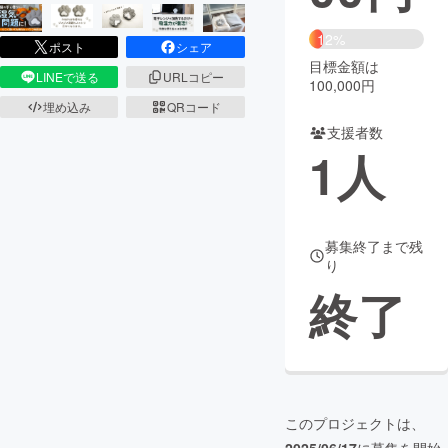
まちづくり・地域活性化
12%
ポスト
シェア
目標金額は
LINEで送る
URLコピー
100,000円
CAMPFIRE for Social Good
CAMPFIRE Creation
埋め込み
QRコード
CAMPFIREふるさと納税
machi-ya
コミュニティ
支援者数
1
人
募集終了まで残
り
終了
このプロジェクトは、