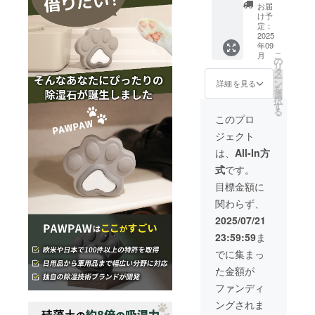
お届
け予
定：
2025
年09
こ
月
の
リ
タ
ー
ン
詳細を見る
を
選
択
す
る
このプロ
ジェクト
は、
All-In方
式
です。
目標金額に
関わらず、
2025/07/21
23:59:59
ま
でに集まっ
た金額が
ファンディ
ングされま