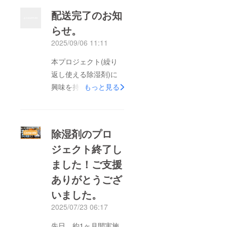
配送完了のお知
らせ。
2025/09/06 11:11
本プロジェクト(繰り
返し使える除湿剤)に
興味を持ってくださ
もっと見る
り、ご購入いただきあ
りがとうございまし
た。発送の方が先日完
除湿剤のプロ
了いたしました。使用
ジェクト終了し
してみて、お気づきの
ました！ご支援
ことやご不明なことご
ざいましたらお気軽に
ありがとうござ
ご連絡ください。
いました。
Mozu-Trading.
2025/07/23 06:17
先日、約1ヶ月間実施