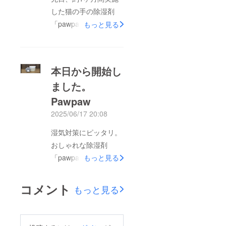
した猫の手の除湿剤
「pawpaw」のプロ
もっと見る
ジェクトが終了しまし
た。ご覧いただきあり
がとうございました。
本日から開始し
ご購入された方。発送
ました。
準備を行っております
Pawpaw
ので、お手元に届くま
でたのしみにお待ちく
2025/06/17 20:08
ださい。発送が完了し
湿気対策にピッタリ。
ましたら、ご連絡いた
おしゃれな除湿剤
します。よろしくお願
「pawpaw」本日から
もっと見る
いします。
購入できるようになり
ました。キッチン周り
コメント
もっと見る
やクロゼットの湿気対
策にどうでしょうか。
おしゃれな見た目なの