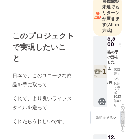
目標金額
偶然出会っ
未達でも
たユニーク
リターン
が届きま
な除湿剤を
す
(All-in
取り扱って
方式)
います。
このプロジェクト
5,5
00
で実現したいこ
円
ぜひ、お手
猫の手
にとって商
と
の形を
品の素晴ら
した、
しさを体感
除湿剤1
支援
個 で
いただけれ
者：
日本で、このユニークな商
す。
0人
ば幸いで
お届
品を手に取って
す。
け予
定：
2025
くれて、より良いライフス
年09
こ
月
タイルを送って
の
リ
タ
ー
ン
詳細を見る
を
くれたらうれしいです。
選
択
す
る
12,