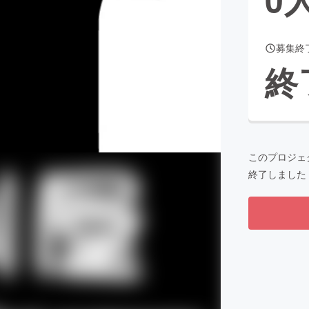
募集終
CAMPFIRE for Social Good
CAMPFIRE Creation
終
CAMPFIREふるさと納税
machi-ya
コミュニティ
このプロジェ
終了しました