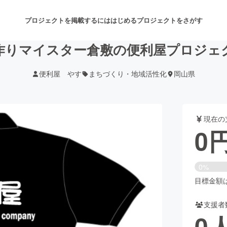
プロジェクトを掲載するには
はじめる
プロジェクトをさがす
作りマイスター倉敷の便利屋プロジェ
便利屋 やす
まちづくり・地域活性化
岡山県
注目のリターン
注目の新着プロジェクト
募集終了が近いプロジェクト
も
現在の
音楽
舞台・パフォーマンス
0
ゲーム・サービス開発
フード・飲食店
0%
書籍・雑誌出版
アニメ・漫画
目標金額は1
支援者
チャレンジ
ビューティー・ヘルスケ
0