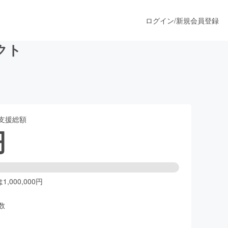
ログイン
/
新規会員登録
クト
うすぐ公開されます
支援総額
プロダクト
円
ファッション
スポーツ
,000,000円
数
ア
ソーシャルグッド
人