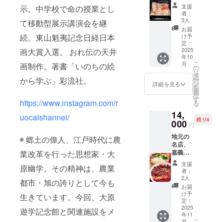
のいも
掲示し
ブック2
支援
示。中学校で命の授業とし
豚を召
てほし
冊
者：
し上が
いお名
5人
て移動型展示講演会を継
れ！
前（団
お届
（ウイ
体名、
け予
続。東山魁夷記念日経日本
ン
ニック
定：
ナー、
2025
画大賞入選。 おれ伝の天井
ネー
年10
ベーコ
ム、匿
こ
月
画制作。著書「いのちの絵
ン、ハ
名希望
の
リ
ム詰め
も可）
タ
ー
から学ぶ」彩流社。
合わ
を「備
ン
詳細を見る
を
せ 商
考欄」
選
択
品価格
に書い
す
https://www.instagram.com/r
る
4390円
てくだ
14,
＋消費
さい。
uocaishannei/
残り8
税）＋
000
※誹謗中
円
ガイド
傷的な
地元の
ブック2
文言な
◉ 郷土の偉人、江戸時代に農
名店、
冊(これ
どはお
嘉義屋
業改革を行った思想家・大
はいも
断りし
天然真
豚セッ
ます。
支援
原幽学。その精神は、農業
鴨コー
トの販
・掲示
者：
ス1人前
売では
方法：
2人
都市・旭の誇りとして今も
チケッ
なく、
作家の
お届
ト 地
運営の
インス
け予
生きています。今回、大原
元で採
応援を
定：
ピレー
れた天
2025
お願い
ション
遊学記念館と関連施設をメ
年11
然マガ
してい
により
こ
月