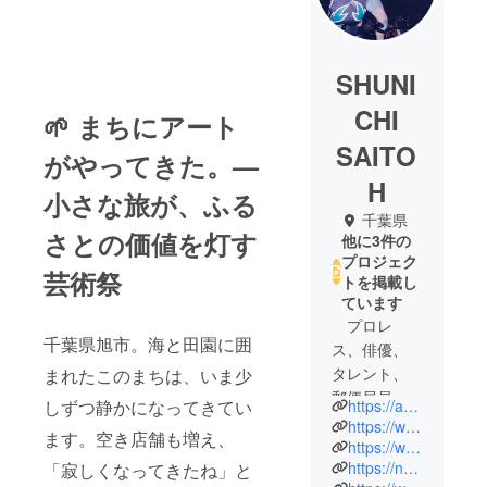
SHUNI
CHI
🌱
まちにアート
SAITO
がやってきた。—
H
小さな旅が、ふる
千葉県
さとの価値を灯す
他に3件の
プロジェク
芸術祭
トを掲載し
ています
プロレ
千葉県旭市。海と田園に囲
ス、俳優、
タレント、
まれたこのまちは、いま少
郵便局員な
https://asahinogeijyutsusa4.wixsite.com/home
しずつ静かになってきてい
ど経験後、
https://www.Instagram.com/asa_gei
ます。空き店舗も増え、
特別支援学
https://www.facebook.com/shunichi.saitoh.9
https://note.com/the_mongolman/
「寂しくなってきたね」と
校勤務18