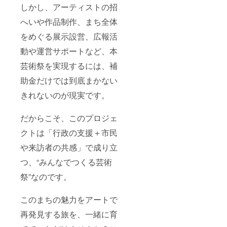
硝酸Na)
しかし、アーティストの招
決定し
ペッ
ましょ
パー
へいや作品制作、まち全体
う）遠
ポーク
方は、
をめぐる展示設営、広報活
ソー
打ち合
セージ
わせの
動や運営サポートなど、本
ステー
うえ交
キ 豚
通費を
芸術祭を実現するには、補
肉、豚
計算、
脂肪、
助金だけでは到底まかない
別途頂
糖類(水
きま
あめ、
きれないのが現実です。
す。※撮
砂糖)、
影場所
食塩、
によ
香辛
だからこそ、このプロジェ
り、駐
料、調
車料
クトは「行政の支援＋市民
味料(有
金・施
機酸
設の入
や来訪者の共感」で成り立
等)、リ
場料な
ン酸塩
つ、“みんなでつくる芸術
ど別途
(Na)、
頂きま
酸化防
祭”なのです。
す。
止剤(ビ
（これ
タミン
も事前
C)、発
このまちの魅力をアートで
に概算
色剤(亜
を出し
再発見する旅を、一緒に育
硝酸Na)
ます）
いも豚
+ガイド