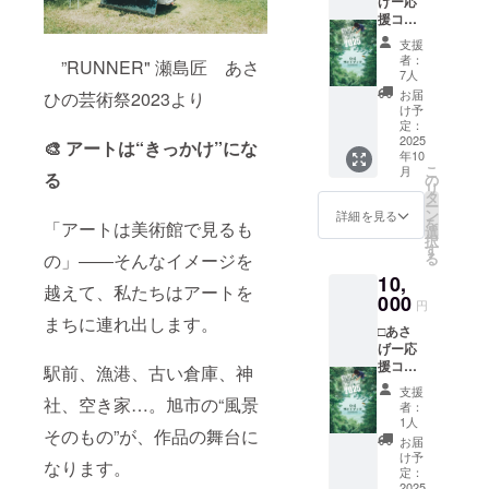
げー応
援コー
ス□ ガ
支援
イド
者：
”RUNNER" 瀬島匠 あさ
ブック1
7人
冊＋ス
お届
ひの芸術祭2023より
テッ
け予
カー3枚
定：
＋お礼
2025
🎨
アートは“きっかけ”にな
年10
のメー
こ
月
ル （ガ
る
の
リ
イド
タ
ー
ブック
ン
詳細を見る
を
「アートは美術館で見るも
は販売
選
択
価格500
す
の」――そんなイメージを
る
円であ
10,
り、運
越えて、私たちはアートを
営の応
000
円
援をお
まちに連れ出します。
□あさ
願いし
げー応
ていま
援コー
す） ス
駅前、漁港、古い倉庫、神
ス□ ガ
テッ
支援
イド
社、空き家…。旭市の“風景
カーサ
者：
ブック
イズ
1人
そのもの”が、作品の舞台に
内の風
60mm×
お届
景写真
60mm
け予
なります。
をA4プ
掲示
定：
リント
2025