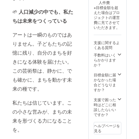
酸等)、
人件費
ローを
要で
リン酸
※目標金額を超
思い起
す。
🌱
人口減少の中でも、私た
塩
えた場合はプロ
こしま
そのた
(Na)、
ジェクトの運営
した」
めに、
ちは未来をつくっている
酸化防
費に充てさせて
（モン
しっか
止剤(ビ
いただきます。
ゴルマ
り心を
タミン
アートは一瞬のものではあ
ン談）
込め
C)、 発
※備考欄
て、こ
色剤(亜
支援に関するよ
りません。子どもたちの記
に「撮
のド
硝酸Na)
くある質問
影希望
ローイ
熟成
憶に残り、自分のまちを好
人数、
ング作
手数料はいく
ロース
日時、
品を描
らかかります
きになる体験を届けたい。
ハム：
場所、
き上げ
か？
豚ロー
撮影目
まし
この芸術祭は、静かに、で
ス肉、
的（結
た。 横
目標金額に届
食塩、
婚○周年
93セン
も確かに、まちを動かす未
かなかった場
糖類
記念、
チ縦33
合どうなりま
（砂
来の種です。
お宮参
センチ
すか？
糖 水
り、な
額装済
あ
ど）」
み 和紙
支援で困った
め）、
私たちは信じています。こ
を書い
に岩絵
時はどこに相
調味料
てくだ
具とパ
談したらいい
の小さな営みが、まちの未
（アミ
さい。
ステル
ですか？
ノ酸
※ひと組
で描画
来を形づくる力になること
等）、
で撮影
ヘルプページを
リン酸
できる
を。
見る
塩
人数
（Na）
は、ご