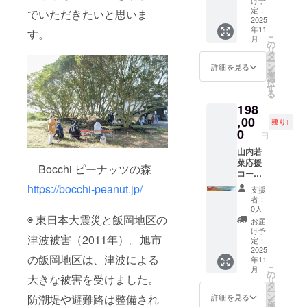
の温か
け予
オー
ソー：
枚以上
ルマン
定：
い前菜
でいただきたいと思いま
ダー
豚ウデ
お渡
2025
と 一緒
本日の
13:30）
肉、豚
年11
し） 小
す。
に旭の
鮮魚料
17:00～
脂肪、
こ
月
林雅弘
街を回
の
理 本日
21:00（
糖類(水
リ
（旭市
りま
タ
のお肉
ラスト
あめ、
ー
在住
しょ
ン
料理 本
詳細を見る
オー
砂糖)、
を
フォト
う！作
選
日のデ
ダー
食塩、
択
グラ
品や旭
す
ザート
20:30）
香辛
る
ファー
の街に
カヌレ
定休日
料、調
198
）によ
ついて
コー
不定休
味料(ア
る出張
,00
解説し
ヒー・
住所 〒
残り1
ミノ酸
ロケー
ます (10
0
紅茶 所
289-
等)、 リ
円
ション
時〜18
在地：
0505
ン酸塩
サービ
山内若
時まで8
〒289-
千葉県
(Na)、
ス。 家
菜応援
時間程
2515 千
旭市萬
Bocchi ピーナッツの森
酸化防
族や
コース
度のツ
葉県旭
歳1586
止剤(ビ
ペット
スペ
アー予
https://bocchi-peanut.jp/
市西足
TEL
タミン
支援
の記念
シャル
定、10
洗３０
0479-
者：
C)、 発
写真、
山内若
月26
４２ 電
0人
68-
色剤(亜
七五
菜あさ
◉ 東日本大震災と飯岡地区の
日、11
話番
2007 事
お届
硝酸Na)
三、お
ひの芸
月１
号：
け予
前予約
しそ
津波被害（2011年）。旭市
宮参
術祭出
日、2
定：
0479-
が必要
ウィン
り、結
展作品
2025
日、9日
85-
です チ
ナー：
の飯岡地区は、津波による
年11
婚記
のド
の中で
5521
ケット
豚ウデ
こ
月
念、
ローイ
日程調
の
ディ
有効期
大きな被害を受けました。
肉、豚
リ
カップ
ング作
整が必
タ
ナーメ
限は
脂肪、
ー
ルフォ
品
要で
ン
ニュー
詳細を見る
防潮堤や避難路は整備され
2025/10
大葉、
を
ト、プ
『今、
す、1名