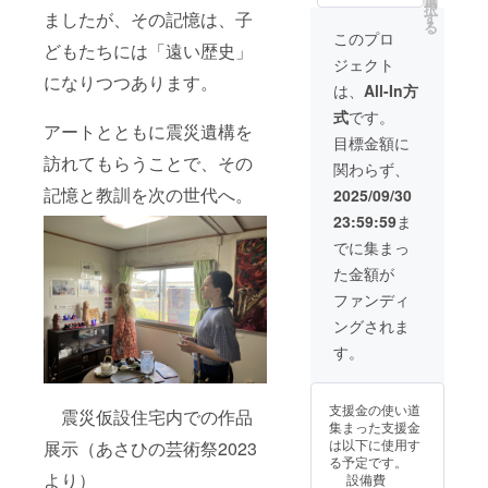
選
なの
/1~2026
糖類(水
択
ロ
馬と少
ましたが、その記憶は、子
から4名
す
で、17
/3/31
あめ、
る
フィー
年少女
まで同
時30分
このプロ
砂糖)、
どもたちには「遠い歴史」
ル撮影
はどこ
じ料金
からの
食塩、
ジェクト
など
へ行く
です)
ご提供
香辛
になりつつあります。
を、ご
のか』
※「備考
となり
は、
All-In方
料、 調
希望の
本制
欄」
ます 事
味料(ア
式
です。
場所へ
作（旭
に、第
前予約
ミノ酸
アートとともに震災遺構を
出向い
緑地公
３希望
が必要
目標金額に
等)、リ
て撮影
園での
までの
です 定
訪れてもらうことで、その
ン酸塩
関わらず、
いたし
展示）
希望日
休日
(Na)、
ます。
のため
と参加
記憶と教訓を次の世代へ。
日曜
2025/09/30
酸化防
「小林
の唯一
予定人
日、月
止剤(ビ
23:59:59
ま
くんの
のド
数を書
曜日 チ
タミン
作品を
ローイ
いてく
ケット
でに集まっ
C)、 発
初めて
ング作
ださ
有効期
色剤(亜
た金額が
見た
品で
い。人
限は
硝酸Na)
時、淡
す。
数が変
2025/10
ファンディ
熟成
く穏や
12メー
わって
/1~2026
ベーコ
ングされま
かな空
トル以
も構い
/3/31
ン： 豚
気に包
上の作
ませ
す。
ばら
まれた
品を描
ん。 ※
肉、食
色調
くため
写真は
塩、糖
は、18
には、
イメー
類(砂
支援金の使い道
震災仮設住宅内での作品
世紀活
構想を
ジで
糖、水
集まった支援金
躍した
整え
す。
あめ)、
は以下に使用す
展示（あさひの芸術祭2023
画家、
て、多
調味料
る予定です。
フラン
くの準
(アミノ
より）
設備費
スのコ
備が必