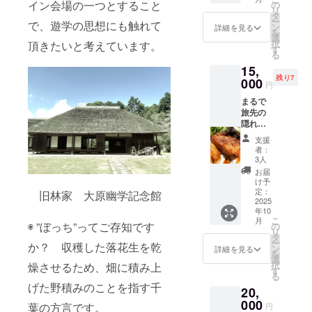
モと江
ます) い
イン会場の一つとすること
の
ます
リ
戸時代
も豚＆
タ
が、壁
ー
で、遊学の思想にも触れて
から続
三元豚
ン
に手書
詳細を見る
を
く伝統
家飲
選
きもし
択
頂きたいと考えています。
の味付
みセッ
す
くは印
る
け
ト8点
刷物を
15,
（コー
粗挽
掲示す
残り7
ス料金
000
き・し
る可能
円
5500円
そ・
性が高
まるで
は支援
チョリ
いです
旅先の
金に含
ソー
・注意
隠れ
まれて
・・・
事項：
家！洗
いま
各125g
支援
支援
練され
す）＋
ベーコ
時、必
者：
た空間
ガイド
ン厚切
3人
ず備考
と地元
ブック2
り・・
欄に掲
お届
食材を
冊（真
・120g
け予
載を希
生かし
鴨は11
定：
ロース
旧林家 大原幽学記念館
望され
た本格
2025
月から
ハムス
るお名
年10
的フレ
ですの
ライ
前をご
こ
月
ンチで
◉ ”ぼっち”ってご存知です
で、そ
の
ス・・
記入く
リ
あなた
れまで
タ
・80g
ださい
ー
か？ 収穫した落花生を乾
を魅了
は合鴨
ン
スネハ
詳細を見る
※写真の
を
しま
です。
選
ムスラ
作品は
択
燥させるため、畑に積み上
す！
事前に
す
イ
イメー
る
A(C) ラ
店舗に
ス・・
ジで
げた野積みのことを指す千
20,
ンチ
ご確認
・80g
す。
コース
000
くださ
ペッ
葉の方言です。
円