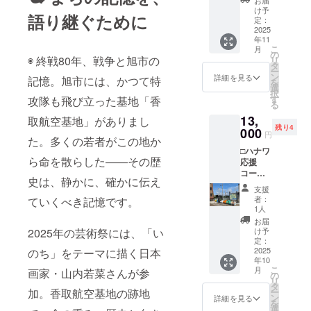
載を希
お届
る可能
く！
L、
方法：
け予
望され
性が高
語り継ぐために
チョー
XL、
定：
作家の
るお名
いです
クアー
2025
XXLの6
インス
前をご
・注意
年11
ト体験
サイ
ピレー
記入く
事項：
こ
月
ワーク
ズ、色
の
ション
ださい
支援
◉ 終戦80年、戦争と旭市の
リ
ショッ
は白と
タ
により
※写真の
時、必
ー
プ！初
ピンク
ン
ます
詳細を見る
作品は
記憶。旭市には、かつて特
ず備考
を
心者大
（フロ
選
が、壁
イメー
欄に掲
択
歓迎！
ントプ
す
攻隊も飛び立った基地「香
に手書
ジで
載を希
る
黒板に
リン
きもし
す。
望され
13,
シズル
取航空基地」がありまし
ト）、
くは印
るお名
残り4
感のあ
000
または
刷物を
円
前をご
た。多くの若者がこの地か
る
黒
掲示す
記入く
□ハナワ
チョー
（バッ
る可能
ださい
ら命を散らした――その歴
応援
クアー
クプリ
性が高
※写真の
コース□
トを描
ント）
いです
史は、静かに、確かに伝え
作品は
ハナワ
きま
＋ガイ
・注意
支援
イメー
特製ミ
す！ B5
ドブッ
事項：
者：
ていくべき記憶です。
ジで、
ニチュ
サイズ
ク1冊
1人
支援
実際の
アドラ
の作品
時、必
お届
カレン
ム缶ベ
がお持
2025年の芸術祭には、「い
け予
ず備考
ダーと
ンチ(長
ち帰り
定：
欄に掲
は異な
径
2025
のち」をテーマに描く日本
頂けま
載を希
ります
年10
20cm)
す。画
望され
こ
月
画家・山内若菜さんが参
ガイド
材
の
るお名
リ
ブック
（キッ
タ
前をご
加。香取航空基地の跡地
ー
２冊＋
トパ
ン
詳細を見る
記入く
を
※写真の
ス）の
選
ださい