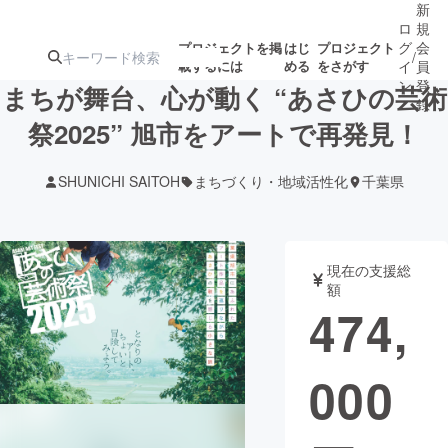
新
ロ
規
グ
会
プロジェクトを掲
はじ
プロジェクト
/
載するには
める
をさがす
イ
員
ン
登
まちが舞台、心が動く “あさひの芸術
録
祭2025” 旭市をアートで再発見！
人気のプロ
注目のリ
注目の新着プロ
募集終了が近いプ
もうすぐ公開
SHUNICHI SAITOH
まちづくり・地域活性化
千葉県
ジェクト
ターン
ジェクト
ロジェクト
されます
アート・写真
音楽
現在の支援総
額
474,
テクノロジー・ガジェット
ゲーム・サ
000
映像・映画
書籍・雑誌
ビジネス・起業
チャレンジ