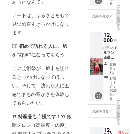
＋ 支援
あったなんて」
ニック
径約
断りし
こ
月
者様の
ネー
の
10cm、
ます。
リ
お名前
ム、匿
タ
高さ約
※写真の
ー
アートは、ふるさとを心で
をまち
名希望
ン
12cm
詳細を見る
作品は
を
げー期
も可）
選
・掲示
イメー
択
見つめ直すきっかけになり
間中、
を「備
す
方法：
ジで
る
小林雅
考欄」
作家の
す。
ます。
12,
弘作品
に書い
インス
の近く
000
てくだ
ピレー
円
に掲示
さい。
ション
🚶‍♀️ 初めて訪れる人に、旭
□モンゴ
致しま
※誹謗中
により
ルマン
す。掲
傷的な
を“好き”になってもらう
ます
斎藤応
示して
文言な
が、壁
援コー
ほしい
どはお
に手書
支援
ス□ 作
この芸術祭が、旭市を訪れ
お名前
断りし
きもし
者：
家制作
（団体
ます。
3人
くは印
るきっかけになってほし
のポス
名、
・カレ
刷物を
お届
トカー
ニック
ンダー
け予
掲示す
い。そして、訪れた人に五
ド＋ガ
ネー
定：
のサイ
る可能
イド
2025
ム、匿
ズ A3
性が高
感でまちの豊かさを体験し
年10
ブック
名希望
サイズ
いです
こ
月
２冊＋
も可）
の
（壁掛
てもらいたい。
・注意
リ
支援者
を「備
タ
け型で
事項：
ー
様のお
考欄」
ン
す）
詳細を見る
支援
を
名前を
に書い
🍴 特産品も自慢です！
🍈 飯
選
カレン
時、必
択
まち
てくだ
す
ダーの
ず備考
る
岡メロン（高糖度・肉厚）
げー期
さい。
サイズ
欄に掲
12,
間中、
※誹謗中
は現時
載を希
🍓 県内トップクラスのイチ
残り20
モンゴ