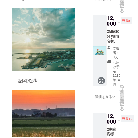
を
げー期
考欄」
選
くは印
択
間中、
に書い
す
刷物を
る
杉山愛
てくだ
掲示す
12,
莉作品
さい。
る可能
残り5
の近く
000
※誹謗中
性が高
円
に掲示
傷的な
いです
□Magic
致しま
文言な
・注意
of yarn
す。掲
どはお
事項：
名智岬
示して
断りし
支援
応援
ほしい
ます。
時、必
支援
コース□
お名前
・掲示
ず備考
者：
作家制
（団体
方法：
0人
欄に掲
作の手
名、
作家の
載を希
お届
編み小
ニック
インス
け予
望され
物＋ガ
ネー
定：
ピレー
るお名
イド
2025
ム、匿
ション
前をご
飯岡漁港
年10
ブック
名希望
により
記入く
こ
月
２冊＋
も可）
の
ます
ださい
リ
支援者
を「備
タ
が、壁
ー
様のお
考欄」
ン
に手書
詳細を見る
※
を
名前を
に書い
選
きもし
写真の
択
まち
てくだ
す
くは印
作品は
る
げー期
さい。
刷物を
イメー
12,
間中、
・掲示
掲示す
ジで
残り10
Magic
000
方法：
る可能
す。
円
of yarn
作家の
性が高
□南隆一
名智岬
インス
いです
応援
作品の
ピレー
・注意