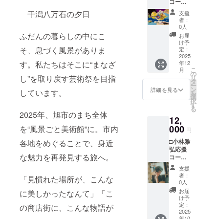
コース□
近くに
ション
事項：
作家制
掲示致
により
支援
干潟八万石の夕日
支援
作の
しま
ます
時、必
者：
2026年
す。掲
が、壁
0人
ず備考
オリジ
示して
ふだんの暮らしの中にこ
に手書
欄に掲
お届
ナルカ
ほしい
きもし
け予
載を希
レン
そ、息づく風景がありま
お名前
定：
くは印
望され
ダー＋
2025
（団体
刷物を
るお名
す。私たちはそこに“まなざ
年12
ガイド
名、
掲示す
前をご
こ
月
ブック
ニック
の
る可能
記入く
し”を取り戻す芸術祭を目指
リ
２冊＋
ネー
タ
性が高
ださい
ー
支援者
ム、匿
ン
いです
詳細を見る
※写真の
しています。
を
様のお
名希望
選
・注意
作品は
択
名前を
も可）
す
事項：
イメー
る
まち
を「備
支援
2025年、旭市のまち全体
ジで
12,
げー期
考欄」
時、必
す。
間中、
000
を“風景ごと美術館”に。市内
に書い
ず備考
円
南隆一
てくだ
欄に掲
□小林雅
各地をめぐることで、身近
作品の
さい。
載を希
弘応援
近くに
※誹謗中
望され
な魅力を再発見する旅へ。
コース□
掲示致
傷的な
るお名
作家制
しま
文言な
前をご
支援
作のポ
す。掲
どはお
記入く
者：
「見慣れた場所が、こんな
スト
示して
断りし
0人
ださい
カード
ほしい
ます。
※誹謗中
お届
に美しかったなんて」「こ
＋ガイ
お名前
・作品
け予
傷的な
ドブッ
（団体
定：
の大き
の商店街に、こんな物語が
文言な
ク２冊
2025
名、
さ 直
どはお
年10