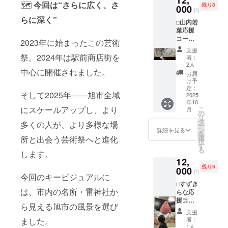
12,
🗺
今回は“さらに広く、さ
残り8
000
円
らに深く”
□山内若
菜応援
コース□
2023年に始まったこの芸術
作家制
支援
作のポ
祭。2024年は駅前商店街を
者：
スト
2人
カード
中心に開催されました。
お届
＋ガイ
け予
ドブッ
定：
そして2025年――旭市全域
ク２冊
2025
年10
＋支援
にスケールアップし、より
こ
月
者様の
の
リ
お名前
タ
多くの人が、より多様な場
ー
をまち
ン
詳細を見る
を
げー期
選
所と出会う芸術祭へと進化
択
間中、
す
る
山内若
します。
12,
菜作品
残り9
の近く
000
円
今回のキービジュアルに
に掲示
□すずき
致しま
は、市内の名所・雷神社か
らな応
す。掲
援コー
示して
ら見える旭市の風景を選び
ス□ 作
ほしい
支援
家制作
お名前
者：
ました。
のポス
（団体
1人