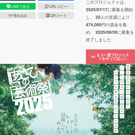
このプロジェクトは、
LINEで送る
URLコピー
2025/07/17
に募集を開始
埋め込み
QRコード
し、
32
人の支援により
474,000
円の資金を集
め、
2025/09/30
に募集を
終了しました
もう一度プロジェク
トをやってほしい