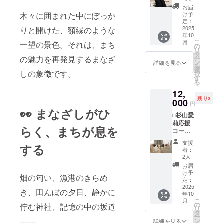
トカー
名、
お届
ド＋ガ
ニック
け予
木々に囲まれた中にぽっか
イド
ネー
定：
ブック
2025
りと開けた、額縁のような
ム、匿
年10
２冊 ＋
名希望
こ
月
一望の景色。それは、まち
支援者
も可）
の
リ
様のお
を「備
タ
ー
の魅力を再発見するまなざ
名前を
考欄」
ン
詳細を見る
を
まち
に書い
選
しの象徴です。
択
げー期
てくだ
す
る
間中、
さい。
12,
すずき
※誹謗中
残り3
らな作
000
傷的な
円
品の近
文言な
👀 まなざしがひ
□杉山愛
くに掲
どはお
莉応援
示致し
断りし
らく、まちが息を
コース□
ます。
ます。
作家制
掲示し
・掲示
支援
する
作のポ
てほし
方法：
者：
スト
いお名
作家の
2人
カード
前（団
インス
お届
＋ガイ
体名、
ピレー
け予
畑の匂い、漁港のきらめ
ドブッ
ニック
定：
ション
ク２冊
2025
ネー
により
き、田んぼの夕日、静かに
年10
＋支援
ム、匿
ます
こ
月
者様の
名希望
の
が、壁
佇む神社、記憶の中の坂道
リ
お名前
も可）
タ
に手書
ー
をまち
を「備
――。
ン
きもし
詳細を見る