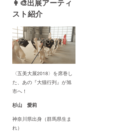
👩‍🎨出展アーティ
スト紹介
〈五美大展2018〉を席巻し
た、あの『大猫行列』が旭
市へ！
杉山 愛莉
神奈川県出身（群馬県生ま
れ）