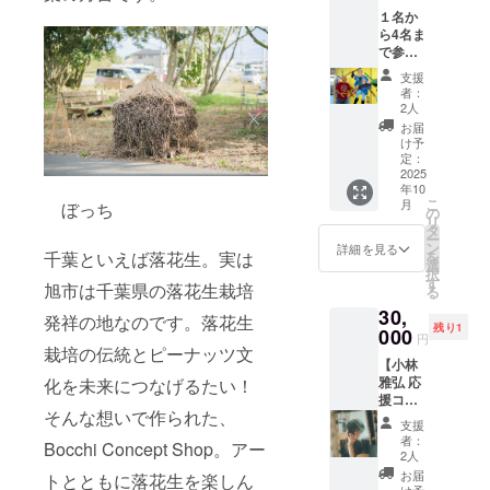
チケッ
い。）
パー
１名か
ト(コー
コース
ポーク
ら4名ま
ス料金
内容 季
ソー
で参加
6900円
節の前
セージ
可能！
は支援
菜 小鍋
ステー
支援
アー
金に含
仕立
キ・・
者：
ティス
まれて
て 鴨
2人
・180g
トと一
います)
ハリハ
南蛮肉
お届
緒に廻
＋ガイ
リ鍋 お
け予
味
る”あさ
ドブッ
定：
造り
噌・・
ひの芸
2025
ク2冊
三点盛
・130g
年10
術祭”＋
コース
り 茶碗
計 965g
こ
月
ぼっち
参加人
メ
の
蒸し 天
賞味期
リ
数分の
ニュー
タ
然鴨く
限 冷蔵
ー
ガイド
（地元
ン
わ焼
詳細を見る
保存で
千葉といえば落花生。実は
を
ブック
の旬の
選
き 萬
約3週間
択
あさひ
素材を
す
歳野菜
保存方
旭市は千葉県の落花生栽培
る
街ぶら
使用し
盛り合
法 冷蔵
30,
芸術祭
たお料
わせ 鴨
発祥の地なのです。落花生
(10℃以
残り1
のアー
000
理を提
そば ま
下で)保
円
ティス
栽培の伝統とピーナッツ文
供致し
たは鴨
存して
【小林
トであ
ます）
かやく
くださ
雅弘 応
化を未来につなげるたい！
り、
ア
飯 水菓
い。 粗
援コー
アート
ミュー
子 営業
挽きウ
そんな想いで作られた、
スB】出
ディレ
ズ 本日
時間
イン
支援
張撮影
クター
の前菜
11:30～
者：
ナー・
Bocchi Concept Shop。アー
／1時間
を務め
いろい
2人
14:00（
旨辛
撮影
ている
ろ 本日
ラスト
お届
トとともに落花生を楽しん
チョリ
（５０
モンゴ