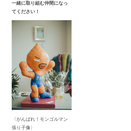
肉協同
一緒に取り組む仲間になっ
組合 千
てください！
葉県旭
市二の
５９４
４番地
〈がんばれ！モンゴルマン
張り子像〉