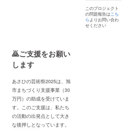
、 酸化
家族な
防止剤
このプロジェクト
ど複数
（ビタ
の問題報告は
人可
こち
ミン
能。時
ら
よりお問い合わ
C）、
間制な
せください
発色剤
ので、
（亜硝
10人を
酸
超える
Na）
場合な
スネハ
ど、集
ム： 豚
🙇ご支援をお願い
合写真
スネ
以外、
肉、食
写らな
します
塩、糖
い人が
類(砂
出たり
糖、水
する可
あめ)、
あさひの芸術祭2025は、旭
能性が
調味料
あリま
(アミノ
市まちづくり支援事業（30
す。 ※
酸等)、
日時
リン酸
万円）の助成を受けていま
は、
塩
メー
す。このご支援は、私たち
(Na)、
ル、
酸化防
SNS、
の活動の出発点として大き
止剤(ビ
電話な
タミン
どで打
な後押しとなっています。
C)、 発
ち合わ
色剤(亜
せの上