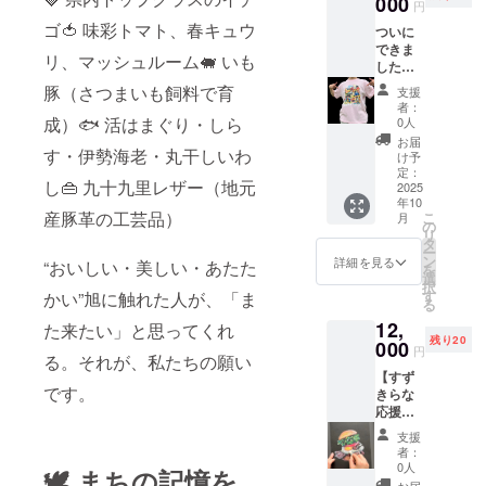
000
傷的な
点での
望され
円
ルマン
文言な
予定で
るお名
ゴ🍅 味彩トマト、春キュウ
ついに
斎藤作
どはお
す。最
前をご
できま
品の近
断りし
終的な
記入く
リ、マッシュルーム🐖 いも
した、
くに掲
ます。
サイズ
ださい
秋山正
示致し
・掲示
豚（さつまいも飼料で育
が変更
※写真の
支援
義デザ
ます。
方法：
となる
者：
作品は
インの
掲示し
成）🐟 活はまぐり・しら
作家の
0人
場合が
イメー
あさ
てほし
インス
ござい
お届
ジで
す・伊勢海老・丸干しいわ
げー街
いお名
ピレー
け予
ますの
す。手
ぶらT
前（団
定：
ション
で、ご
編みの
し👜 九十九里レザー（地元
シャ
2025
体名、
により
了承く
１点も
年10
ツ！ あ
ニック
ます
ださ
のです
産豚革の工芸品）
こ
月
のお
ネー
の
が、壁
い。 ・
ので、
リ
店！あ
ム、匿
タ
に手書
掲示方
実際に
ー
のオブ
名希望
ン
きもし
詳細を見る
法：作
“おいしい・美しい・あたた
提供す
を
ジェ！
も可）
選
くは印
家のイ
るもの
択
あっ
を「備
す
かい”旭に触れた人が、「ま
刷物を
ンスピ
とは異
る
SL! 旭
考欄」
掲示す
レー
なりま
12,
の商店
た来たい」と思ってくれ
に書い
る可能
ション
す。
残り20
街の全
000
てくだ
性が高
により
円
る。それが、私たちの願い
てが詰
さい。
いです
ます
【すず
まって
※誹謗中
・注意
が、壁
です。
きらな
いま
傷的な
事項：
に手書
応援
す！
文言な
支援
きもし
コース
SS（小
どはお
時、必
くは印
支援
B】すず
学
断りし
ず備考
者：
刷物を
きらな
生）、
ます。
0人
欄に掲
🕊 まちの記憶を、
掲示す
と描
S、M、
・掲示