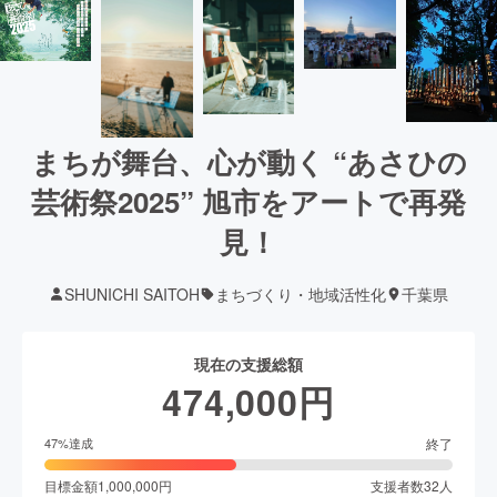
まちが舞台、心が動く “あさひの
芸術祭2025” 旭市をアートで再発
見！
SHUNICHI SAITOH
まちづくり・地域活性化
千葉県
現在の支援総額
474,000
円
終了
47
%達成
目標金額
1,000,000
円
支援者数
32
人