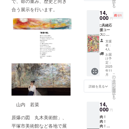
で、命の重み、歴史と向き
択
作品は
おみや
す
※写真の
る
イメー
げ付
合う展示を行います。
作品は
14,
ジで
き。 11
イメー
残り1
す。
000
月８日
ジで
円
開催
す。
□具緒応
会場
援コー
Bocchi
ス□ 具
concep
緒小作
t
支援
品（卓
shop(千
者：
上にの
葉県旭
4人
る10cm
市神宮
お届
程度の
寺8502-
け予
もの）
定：
2) 材
＋ガイ
2025
料費込
年11
ドブッ
み
こ
月
ク２冊
の
（ワー
リ
＋ 支援
タ
ク
ー
者様の
ン
ショッ
詳細を見る
を
お名前
選
プの参
択
をまち
す
加費
る
げー期
2500円
14,
間中、
山内 若菜
は支援
具緒作
000
金に含
円
品の近
まれて
肉！
原爆の図 丸木美術館」、
くに掲
いま
肉！
示致し
す） ＋
平塚市美術館など各地で展
肉！旭
ます。
ガイド