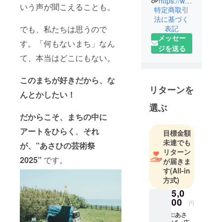
https://www.Instagram.com/the_mongolman
年、中学高
いう声が聞こえることも。
特定商取引
校美術講
法に基づく
師、アート
でも、私たちは思うので
表記
プロデュー
メッセー
す。「何もないまち」なん
サー、アー
ジを送る
て、本当はどこにもない。
ティスト。
あさひの芸
術祭（あさ
このまちが好きだから、な
リターンを
げー）実行
んとかしたい！
委員会代
選ぶ
表。
だからこそ、まちの中に
アートをひらく
。
それ
目標金額
未達でも
が、”
あさひの芸術祭
リターン
2025”
です。
が届きま
す
(All-in
方式)
5,0
00
円
□あさ