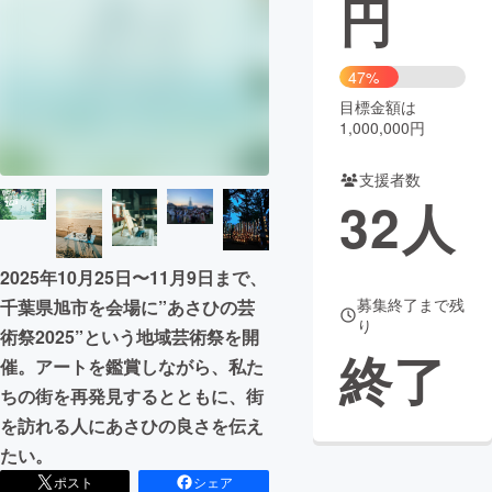
円
まちづくり・地域活性化
47%
目標金額は
CAMPFIRE for Social Good
CAMPFIRE Creation
1,000,000円
CAMPFIREふるさと納税
machi-ya
コミュニティ
支援者数
32
人
2025年10月25日〜11月9日まで、
募集終了まで残
千葉県旭市を会場に”あさひの芸
り
術祭2025”という地域芸術祭を開
終了
催。アートを鑑賞しながら、私た
ちの街を再発見するとともに、街
を訪れる人にあさひの良さを伝え
たい。
ポスト
シェア