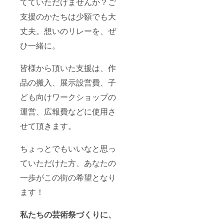
てていただけませんか？ご
南蛮肉
ブック2
味噌 味
冊 有効
支援のかたちは少額でも大
噌(国内
期限は
製造)、
丈夫。想いのリレーを、ぜ
原則と
玉ね
して1年
ぎ、人
ひ一緒に。
間
参、豚
（2026
肉、 み
年11月1
皆様から頂いた支援は、作
りん、
日ま
唐辛
で）
品の搬入、展示設営費、子
子、清
酒、砂
ども向けワークショップの
糖、菜
種脂、
運営、広報費などに使用さ
醤油、
ごま
せて頂きます。
油、豆
板醤、
にんに
ちょっとでもいいなと思っ
く、生
ていただけた方、あなたの
姜、 (一
部に小
一歩がこの街の希望となり
麦・大
豆・豚
ます！
肉・ご
まを含
む) 製造
私たちの芸術祭づくりに、
者 旭食