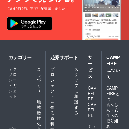
カテゴリー
起案サポート
サ
CAMP
ー
FIRE
テク
ま
プ
ス
ビ
につい
ノロ
ち
ロ
タ
ス
て
ジー
づ
ジ
ッ
・ガ
く
ェ
フ
CAM
CAMP
ジェ
り
ク
に
PFI
FIREと
ット
・
ト
相
RE
は
地
を
談
CAM
あんし
域
作
す
PFI
ん・安
活
る
る
RE
全への
性
資
コ
取り組
化
料
ミュ
み