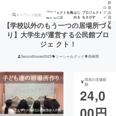
新
ロ
規
グ
会
プロジェクトを掲
はじ
プロジェクト
/
載するには
める
をさがす
イ
員
ン
登
【学校以外のもう一つの居場所づく
録
り】大学生が運営する公民館プロ
ジェ クト！
人気のプロ
注目のリ
注目の新着プロ
募集終了が近いプ
もうすぐ公開
ジェクト
ターン
ジェクト
ロジェクト
されます
Secondhouse2025
ソーシャルグッド
長崎県
アート・写真
音楽
現在の支援総
テクノロジー・ガジェット
ゲーム・サ
額
24,0
映像・映画
書籍・雑誌
00
円
ビジネス・起業
チャレンジ