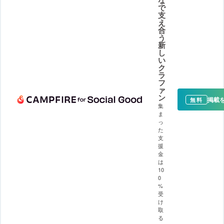
な
で
支
え
合
う
新
し
い
ク
ラ
フ
ァ
ン
掲載
無料
集
ま
っ
た
支
援
金
は
10
0
%
受
け
取
る