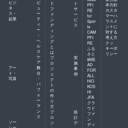
ビジ
ビ
ド
ト
本方針
PFI
ネ
ュ
フ
サ
カスタ
RE
ス・
ー
ァ
ー
マーハ
for
起業
テ
ン
ビ
ラスメ
Spor
ィ
デ
ス
ントに
ts
ー
ィ
対する
CAM
・
ン
考え方
PFI
ヘ
グ
クッ
RE
ル
と
キーポ
ふる
ス
は
リシー
さと
ケ
プ
実
納税
ア
ロ
施
AD
アー
舞
ジ
事
FOR
ト・
台
ェ
例
ALL
写真
・
ク
HIO
パ
ト
KOS
フ
の
HI
ォ
作
JFA
ー
り
クラ
マ
方
ウド
ン
プ
統
ファ
ス
ロ
計
ン
ソー
ジ
デ
ディ
シャ