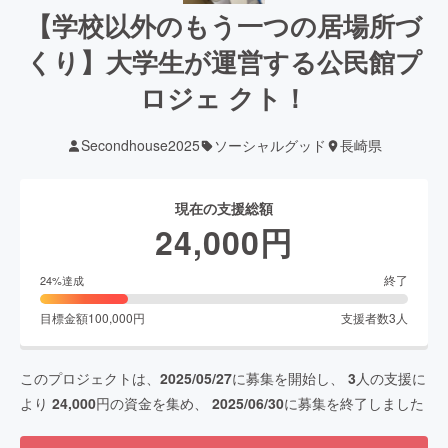
【学校以外のもう一つの居場所づ
くり】大学生が運営する公民館プ
ロジェ クト！
Secondhouse2025
ソーシャルグッド
長崎県
現在の支援総額
24,000
円
終了
24
%達成
目標金額
100,000
円
支援者数
3
人
このプロジェクトは、
2025/05/27
に募集を開始し、
3
人の支援に
より
24,000
円の資金を集め、
2025/06/30
に募集を終了しました