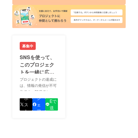
募集中
SNSを使って、
このプロジェク
トを一緒に広め
ましょう！
プロジェクトの達成に
は、情報の発信が不可
欠です。SNSでシェア
LIN
をして、あなたが応援
ポ
シ
Eで
しているプロジェクト
ス
ェ
送
の良さを知ってもらい
ト
ア
る
ましょう！