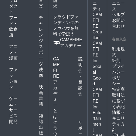
プロ
音
請
ニ
ニュー
ダク
楽
求
ティ
ス
ト
CAM
ヘルプ
クラウドファ
フー
チ
PFI
お問い
ンディングの
ド・
ャ
RE
合わせ
ノウハウを無
飲食
レ
Crea
料で学ぼう
店
ン
tion
各種規定
CAMPFIRE
ジ
CAM
アカデミー
アニ
ス
利用規
PFI
メ・
ポ
約
RE
漫画
ー
CA
説
細則
for
ツ
MP
明
プライ
Soci
ファ
映
FI
会
バシー
al
ッ
像
RE
・
ポリ
Goo
ショ
・
ア
相
シー
d
ン
映
カ
談
特定商
CAM
画
デ
会
取引法
PFI
ゲー
書
ミ
に基づ
RE
ム・
籍
ー
く表記
for
サー
・
と
情報セ
Ente
ビス
雑
は
キュリ
rtain
開発
誌
ク
サ
ティ方
men
出
ラ
ポ
針
t
版
ウ
ー
反社基
CAM