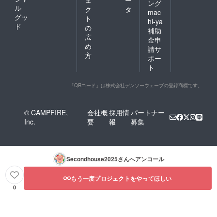
ェ
ー
ング
ル
ク
タ
mac
グッ
ト
hi-ya
ド
の
補助
広
金申
め
請サ
方
ポー
ト
「QRコード」は株式会社デンソーウェーブの登録商標です。
© CAMPFIRE,
会社概
採用情
パートナー
Inc.
要
報
募集
Secondhouse2025
さんへアンコール
もう一度プロジェクトをやってほしい
0