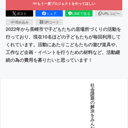
もう一度プロジェクトをやってほしい
ポスト
シェア
LINEで送る
URLコピー
埋め込み
QRコード
2022年から長崎市で子どもたちの居場所づくりの活動を
行っており、現在10名ほどの子どもたちが毎回利用して
くれています。活動にあたりこどもたちの遊び道具や、
工作など企画・イベントを行うための材料など、活動継
続の為の費用を募りたいと思っています！
社
会
課
題
の
解
決
を
み
ん