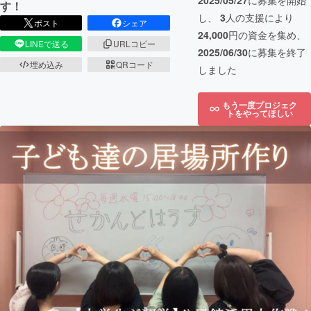
2025/05/27
に募集を開始
す！
し、
3
人の支援により
ポスト
シェア
24,000
円の資金を集め、
LINEで送る
URLコピー
2025/06/30
に募集を終了
埋め込み
QRコード
しました
もう一度プロジェク
トをやってほしい