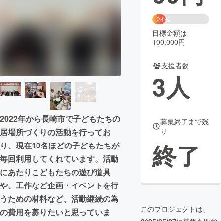
まちづくり・地域活性化
24%
目標金額は
100,000円
CAMPFIRE for Social Good
CAMPFIRE Creation
CAMPFIREふるさと納税
machi-ya
コミュニティ
支援者数
3
人
2022年から長崎市で子どもたちの
募集終了まで残
り
居場所づくりの活動を行ってお
終了
り、現在10名ほどの子どもたちが
毎回利用してくれています。活動
にあたりこどもたちの遊び道具
や、工作など企画・イベントを行
うための材料など、活動継続の為
このプロジェクトは、
の費用を募りたいと思っていま