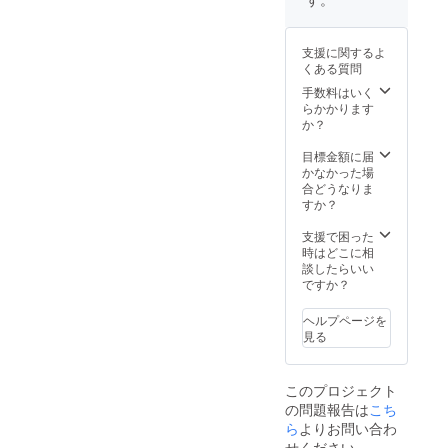
も可能な限りさ
せていただきま
す。）
支援に関するよ
くある質問
手数料はいく
らかかります
か？
目標金額に届
かなかった場
合どうなりま
すか？
支援で困った
時はどこに相
談したらいい
ですか？
ヘルプページを
見る
このプロジェクト
の問題報告は
こち
ら
よりお問い合わ
せください