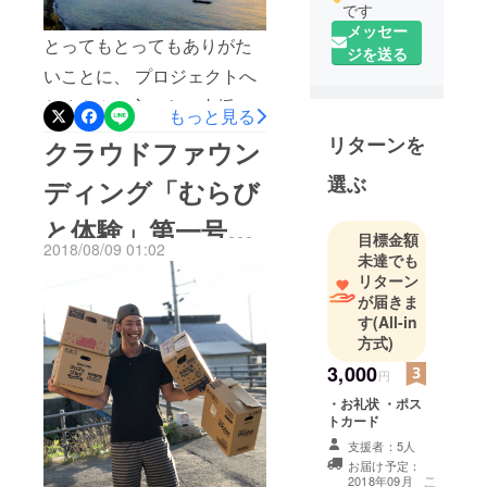
です
メッセー
とってもとってもありがた
ジを送る
いことに、 プロジェクトへ
たくさんの方からご支援い
もっと見る
ただき、目標金額達成いた
リターンを
クラウドファウン
しました！！ 万が一集まら
選ぶ
ディング「むらび
なかったら全額負担・・
と体験」第一号
色々なプレッシャーの中は
目標金額
2018/08/09 01:02
じめました。 みなさんの暖
未達でも
“しょうた君”
リターン
かいメッセージ、応援に
が届きま
色々な思いを感じ、元気を
す
(All-in
方式)
もらい、勇気付けられてお
3,000
円
ります。 実際にむらびと体
・お礼状 ・ポス
験者一人目が来た時、 うち
トカード
の従業員が熱中症で倒れ、
支援者：5人
お届け予定：
数日後、従業員に不幸があ
こ
2018年09月