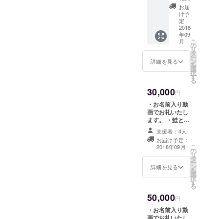
のチケットが高い・・。 声
ます。
な夕陽」といってくれた言
お届
ら、 賀老の滝のみえると
・ポス
け予
をあげてくれている学生も
葉。「また帰って来ま
トカー
定：
ころまで ウォーキング ト
ド ・島
2018
いるのに、時期が合わな
す。」 数日間しか過ごせて
年09
牧村の
トロ うちの子どもたちと
こ
月
小学生
い、予算的にも受け入れら
の
なかったけど、島牧を愛し
リ
しょう
タ
ー
れない・・ などなど、色々
ちゃん
てくれる仲間ができまし
ン
詳細を見る
を
が描い
選
な困難がありましたが、お
択
た。 感謝でいっぱいです。
た魚の
す
る
Ｔシャ
陰様で！！ 島牧村に来てく
まだまだはじまったばかり
30,000
ツ 色
円
は3色
れる6人の来村してくれる期
ではありますが、 こんな機
・お名前入り動
［アク
画でお礼いたし
間決定しました♬♬ 早速7
アブ
会を得られたのは、ご支援
ます。 ・鮭とば
ルー、
月26日から「むらびと」参
（ヤマト北栄水
してくださって皆様、情報
ピン
支援者：4人
産） ・お米（波
ク、ネ
お届け予定：
加者が島牧村にやってきま
をひろめてくれた皆様、 村
多野農園の無農
イ
こ
2018年09月
の
薬米） ・島牧村
ビー］
す〜！
リ
内の皆様、地域協力隊のみ
タ
の小学生しょう
サイズ
ー
ン
ちゃんが描いた
詳細を見る
はユニ
んな、 本当にたくさんの方
を
選
魚のＴシャツ 色
セック
択
す
は3色［アクアブ
たちの、応援のおかげだと
スで
る
ルー、ピンク、
す。
50,000
思っております。 本当にあ
ネイビー］ サイ
円
ご
ズはユニセック
希望の
・お名前入り動
りがとうございます。 実際
スです。 ［ご希
品のサ
画でお礼いたし