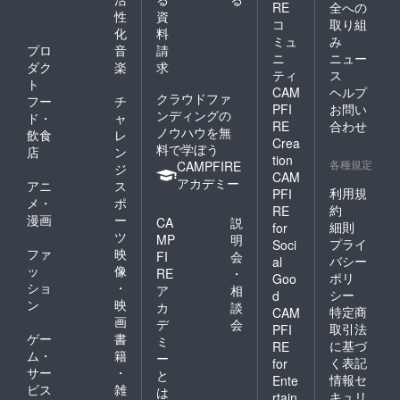
RE
全への
性
資
コ
取り組
化
料
ミュ
み
プロ
音
請
ニ
ニュー
ダク
楽
求
ティ
ス
ト
CAM
ヘルプ
クラウドファ
フー
チ
PFI
お問い
ンディングの
ド・
ャ
RE
合わせ
ノウハウを無
飲食
レ
Crea
料で学ぼう
店
ン
tion
各種規定
CAMPFIRE
ジ
CAM
アカデミー
アニ
ス
利用規
PFI
メ・
ポ
約
RE
漫画
ー
CA
説
細則
for
ツ
MP
明
プライ
Soci
ファ
映
FI
会
バシー
al
ッ
像
RE
・
ポリ
Goo
ショ
・
ア
相
シー
d
ン
映
カ
談
特定商
CAM
画
デ
会
取引法
PFI
ゲー
書
ミ
に基づ
RE
ム・
籍
ー
く表記
for
サー
・
と
情報セ
Ente
ビス
雑
は
キュリ
rtain