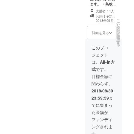
望の品のサイ
イズ・
に学生を受け入れる際、 目
ます。 ・島牧村
ズ・色を備考欄
色を備
の小学生しょう
に記載していた
支援者：1人
標金額に到達はしておりま
考欄に
ちゃんが描いた
だきますようお
お届け予定：
記載し
魚のＴシャツ 色
すが、正直なところ、設定
こ
願いいたしま
2018年09月
ていた
の
は3色［アクアブ
リ
す］ ・島牧村に
だきま
タ
ルー、ピンク、
金額をギリギリに設定して
ー
来た際には、村
すよう
ン
ネイビー］ サイ
詳細を見る
を
内宿泊施設へ
お願い
しまいました。 むらびと体
選
ズはユニセック
択
の 「１泊２
いたし
す
スです。 （ご希
る
日」宿泊権プレ
験も8月末までまだまだ続い
ます
望のTシャツのサ
このプロ
ゼント （ツアー
イズ・色を備考
ております。 もし、このプ
コーディネート
ジェクト
欄に記載してい
も可能な限りさ
ただきますよう
は、
All-In方
ロジェクトを応援したいと
せていただきま
お願いいたしま
す。）
式
です。
思ってくださる方がいらっ
す） 〜島牧特産
物〜 ・鮭とば
目標金額に
しゃいましたら、ぜひご支
（ヤマト北栄水
関わらず、
産） ・お米（波
援いただければ幸いです。
多野農園の無農
2018/08/30
薬米） ・うにと
心から、お礼を込めて なっ
23:59:59
ま
エビの瓶詰（安
ちゃん
保水産） ・島牧
でに集まっ
村に来た際に
た金額が
は、村内宿泊施
設への「１泊２
ファンディ
日」宿泊権プレ
ングされま
ゼント （ツアー
コーディネート
す。