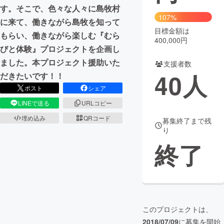
す。そこで、色々な人々に島牧村
107%
まちづくり・地域活性化
に来て、働きながら島牧を知って
目標金額は
もらい、働きながら楽しむ『むら
400,000円
びと体験』プロジェクトを企画し
CAMPFIRE for Social Good
CAMPFIRE Creation
ました。本プロジェクト援助いた
支援者数
CAMPFIREふるさと納税
machi-ya
コミュニティ
40
人
だきたいです！！
ポスト
シェア
LINEで送る
URLコピー
埋め込み
QRコード
募集終了まで残
り
終了
このプロジェクトは、
2018/07/09
に募集を開始