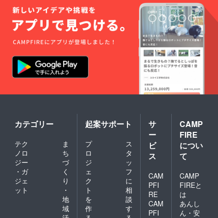
カテゴリー
起案サポート
サ
CAMP
ー
FIRE
テク
ま
プ
ス
ビ
につい
ノロ
ち
ロ
タ
ス
て
ジー
づ
ジ
ッ
・ガ
く
ェ
フ
CAM
CAMP
ジェ
り
ク
に
PFI
FIREと
ット
・
ト
相
RE
は
地
を
談
CAM
あんし
域
作
す
PFI
ん・安
活
る
る