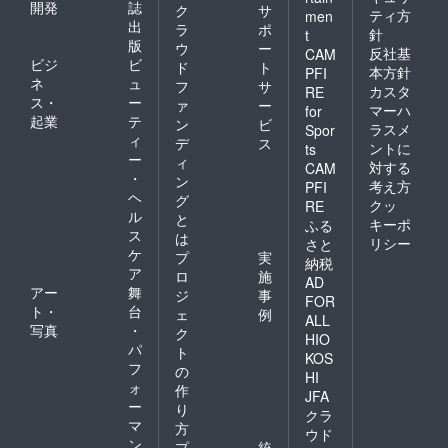
開発
誌
ク
サ
ティ方
men
出
ラ
ポ
針
t
版
ウ
ー
反社基
CAM
ビジ
ビ
ド
ト
本方針
PFI
ネ
ュ
フ
サ
カスタ
RE
ス・
ー
ァ
ー
マーハ
for
起業
テ
ン
ビ
ラスメ
Spor
ィ
デ
ス
ントに
ts
ー
ィ
対する
CAM
・
ン
考え方
PFI
ヘ
グ
クッ
RE
ル
と
キーポ
ふる
ス
は
リシー
さと
ケ
プ
実
納税
ア
ロ
施
AD
アー
舞
ジ
事
FOR
ト・
台
ェ
例
ALL
写真
・
ク
HIO
パ
ト
KOS
フ
の
HI
ォ
作
JFA
ー
り
クラ
マ
方
ウド
ン
プ
統