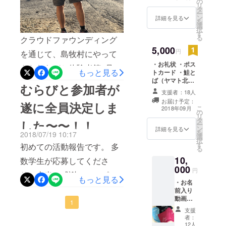
の
リ
り・・ などなど 1日でも彼
タ
ー
ン
詳細を見る
らがいなかったら、、どう
を
選
択
す
なっていたのか・・ そして
る
クラウドファウンディング
そんな中で、彼らがいてく
5,000
円
を通じて、島牧村にやって
れるおかげで、うちの子ど
・お礼状 ・ポス
きたむらびと体験者第1号
もっと見る
トカード ・鮭と
もたちも 遊んだり、泳いだ
ば（ヤマト北栄
しょうた君！東京（日体
むらびと参加者が
水産）
り、踊ったり、ご飯食べた
支援者：18人
大）からアクティブな爽や
お届け予定：
遂に全員決定しま
り、いたずらしたり。 「マ
こ
2018年09月
か青年がやってきました！
の
リ
マはお仕事だけど、お兄
タ
した〜〜！！
メモリアル動画 来村 初日
ー
ン
詳細を見る
を
ちゃんとお姉ちゃんがきて
2018/07/19 10:17
選
村人のご近所さんに挨拶ま
択
す
初めての活動報告です。 多
くれるんだもんね」 「さみ
る
わり・・ ズッキーニと瓜を
10,
数学生が応募してくださ
しくないよ」 その言葉に
いただきました！ 6月から
000
円
り、本当に感謝でいっぱい
救われました。 体験者の子
もっと見る
農業体験者として、２ヶ月
・お名
です！ 人手が何より一番人
からも「島牧本当にだいす
前入り
間島牧に滞在しているとし
動画で
手が必要な時がお盆時期。
1
きになりました」 夕陽をな
お礼さ
ている こうへい君に誘わ
支援
せてい
そしてこの時期一番飛行機
がめながら「世界一すてき
者：
れて釣り体験へ 昇龍の橋か
ただき
12人