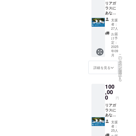
リアガ
年 ・
ラスに
掲載方
あなた
法：文
のお名
字のみ
支援
前ス
掲載、
者：
テッ
サイズ
27人
カーを
は
お届
貼らせ
W11cm
け予
ていた
定：
x H4cm
だきま
2025
・注意
年09
す。 ・
事項：
こ
月
掲載期
の
支援
リ
間：ス
タ
時、必
ー
テッ
ン
ず備考
詳細を見る
を
カーが
選
欄に掲
択
出来上
す
載を希
る
がり次
望され
100
第掲
るお名
載〜掲
,00
前をご
載開始
0
記入く
円
から半
ださい
年 ・掲
リアガ
載方
ラスに
法：文
あなた
字のみ
のお名
支援
掲載、
前ス
者：
サイズ
テッ
25人
は
カーを
お届