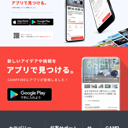
載を希
望され
るお名
前をご
記入く
ださい
チーム
しか着
れない
特別な
シャツ
をお届
けしま
す。 ・
サイズ
展開：
S/M/L/X
L ・カ
ラーは
１色の
み ・注
意事
項：支
援時、
必ず備
考欄に
希望さ
れる配
カテゴリー
起案サポート
サ
CAMP