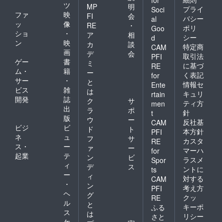
for
ツ
MP
明
プライ
Soci
ファ
映
FI
会
バシー
al
ッ
像
RE
・
ポリ
Goo
ショ
・
ア
相
シー
d
ン
映
カ
談
特定商
CAM
画
デ
会
取引法
PFI
ゲー
書
ミ
に基づ
RE
ム・
籍
ー
く表記
for
サー
・
と
情報セ
Ente
ビス
雑
は
キュリ
rtain
開発
誌
ク
サ
ティ方
men
出
ラ
ポ
針
t
版
ウ
ー
反社基
CAM
ビジ
ビ
ド
ト
本方針
PFI
ネ
ュ
フ
サ
カスタ
RE
ス・
ー
ァ
ー
マーハ
for
起業
テ
ン
ビ
ラスメ
Spor
ィ
デ
ス
ントに
ts
ー
ィ
対する
CAM
・
ン
考え方
PFI
ヘ
グ
クッ
RE
ル
と
キーポ
ふる
ス
は
リシー
さと
ケ