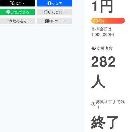
1
円
ポスト
シェア
まちづくり・地域活性化
LINEで送る
URLコピー
633%
埋め込み
QRコード
目標金額は
CAMPFIRE for Social Good
CAMPFIRE Creation
1,000,000円
CAMPFIREふるさと納税
machi-ya
コミュニティ
支援者数
282
人
募集終了まで残
り
終了