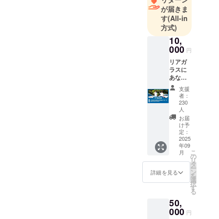
が届きま
す
(All-in
方式)
10,
000
円
リアガ
ラスに
あなた
のお名
支援
前ス
者：
テッ
230
カーを
人
貼らせ
お届
ていた
け予
だきま
定：
2025
す。 ・
年09
掲載期
こ
月
間：ス
の
リ
テッ
タ
ー
カーが
ン
詳細を見る
を
出来上
選
択
がり次
す
る
第掲
50,
載〜掲
000
載開始
円
から半