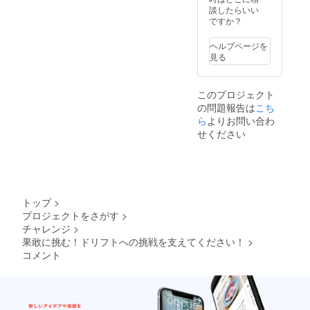
は
ワッペ
談したらいい
W8cm
ンを貼
ですか？
xH3cm
り付け
・注意
ます。
ヘルプページを
事項：
・掲載
見る
支援
期間：
時、必
ワッペ
ず備考
ンが出
このプロジェクト
欄に掲
来上が
の問題報告は
載を希
り次第
こち
望され
掲載〜
ら
よりお問い合わ
るお名
掲載開
せください
前をご
始から
記入く
半年 ・
ださい
掲載方
法：文
字のみ
掲載、
トップ
>
サイズ
プロジェクトをさがす
>
は
チャレンジ
>
W8cm
xH3cm
果敢に挑む！ドリフトへの挑戦を支えてください！
>
・注意
コメント
事項：
支援
時、必
ず備考
欄に掲