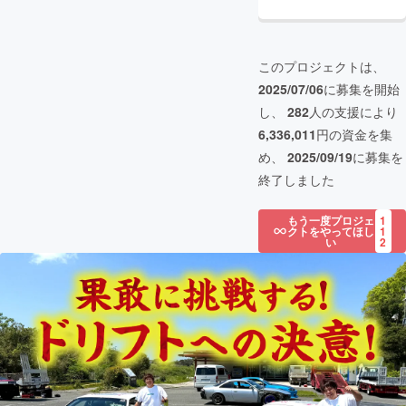
このプロジェクトは、
2025/07/06
に募集を開始
し、
282
人の支援により
6,336,011
円の資金を集
め、
2025/09/19
に募集を
終了しました
もう一度プロジェ
1
クトをやってほし
1
い
2