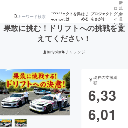
新
ロ
規
グ
会
プロジェクトを掲
はじ
プロジェクト
/
載するには
める
をさがす
イ
員
ン
登
果敢に挑む！ドリフトへの挑戦を支
録
えてください！
人気のプロ
注目のリ
注目の新着プロ
募集終了が近いプ
もうすぐ公開
turiyoka
チャレンジ
ジェクト
ターン
ジェクト
ロジェクト
されます
アート・写真
音楽
現在の支援総
額
6,33
テクノロジー・ガジェット
ゲーム・サ
6,01
映像・映画
書籍・雑誌
ビジネス・起業
チャレンジ