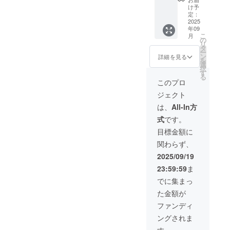
W11cm
貼り付
け予
x H4cm
けま
定：
・注意
す。 ・
2025
年09
事項：
掲載期
こ
月
支援
間：ス
の
リ
時、必
テッ
タ
ー
ず備考
カーが
ン
詳細を見る
を
欄に掲
出来上
選
択
載を希
がり次
す
る
望され
第掲
このプロ
るお名
載〜掲
ジェクト
前をご
載開始
記入く
から半
は、
All-In方
ださい
年 ・掲
式
です。
サイン
載方
色紙を
法：文
目標金額に
お送り
字のみ
関わらず、
しま
掲載、
す。 ・
サイズ
2025/09/19
注意事
は
23:59:59
ま
項：支
W11cm
援時、
x H4cm
でに集まっ
必ず備
・注意
た金額が
考欄に
事項：
希望さ
支援
ファンディ
れる配
時、必
ングされま
送先の
ず備考
住所を
欄に掲