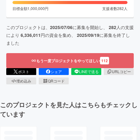
目標金額
1,000,000
円
支援者数
282
人
このプロジェクトは、
2025/07/06
に募集を開始し、
282
人の支援
により
6,336,011
円の資金を集め、
2025/09/19
に募集を終了し
ました
もう一度プロジェクトをやってほしい
112
ポスト
シェア
LINEで送る
URLコピー
埋め込み
QRコード
このプロジェクトを見た人はこちらもチェックし
ています