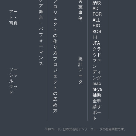
プ
実
納税
ア
ロ
施
AD
アー
舞
ジ
事
FOR
ト・
台
ェ
例
ALL
写真
・
ク
HIO
パ
ト
KOS
フ
の
HI
ォ
作
JFA
ー
り
クラ
マ
方
ウド
ン
プ
統
ファ
ス
ロ
計
ン
ソー
ジ
デ
ディ
シャ
ェ
ー
ング
ル
ク
タ
mac
グッ
ト
hi-ya
ド
の
補助
広
金申
め
請サ
方
ポー
ト
「QRコード」は株式会社デンソーウェーブの登録商標です。