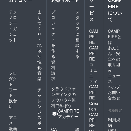
送先の
ー
FIRE
住所を
テク
ま
プ
ス
ビ
につい
ご記入
くださ
ノロ
ち
ロ
タ
ス
て
い
ジー
づ
ジ
ッ
・ガ
く
ェ
フ
CAM
CAMP
ジェ
り
ク
に
PFI
FIREと
ット
・
ト
相
RE
は
地
を
談
CAM
あんし
域
作
す
PFI
ん・安
活
る
る
RE
全への
性
資
コ
取り組
化
料
ミュ
み
プロ
音
請
ニ
ニュー
ダク
楽
求
ティ
ス
ト
CAM
ヘルプ
クラウドファ
フー
チ
PFI
お問い
ンディングの
ド・
ャ
RE
合わせ
ノウハウを無
飲食
レ
Crea
料で学ぼう
店
ン
tion
各種規定
CAMPFIRE
ジ
CAM
アカデミー
アニ
ス
利用規
PFI
メ・
ポ
約
RE
漫画
ー
CA
説
細則