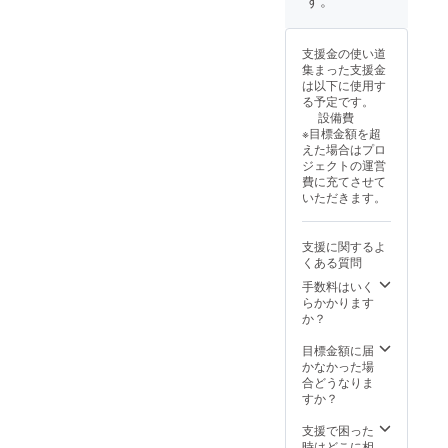
す。
ご記入
載を希
くださ
望され
い レー
るお名
支援金の使い道
シング
前をご
集まった支援金
スーツ
記入く
は以下に使用す
にあな
ださい
る予定です。
たのお
サイン
設備費
名前
色紙を
※目標金額を超
ワッペ
お送り
えた場合はプロ
ンの貼
しま
ジェクトの運営
り付け
す。 ・
費に充てさせて
をしま
注意事
いただきます。
す。 ・
項：支
掲載期
援時、
間：
必ず備
支援に関するよ
ワッペ
考欄に
くある質問
ンが出
希望さ
来上が
れる配
手数料はいく
り次第
送先の
らかかります
掲載〜
住所を
か？
掲載開
ご記入
始から
くださ
目標金額に届
半年 ・
い レー
かなかった場
掲載方
シング
合どうなりま
法：文
スーツ
すか？
字のみ
にあな
掲載、
たのお
支援で困った
サイズ
名前
時はどこに相