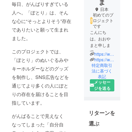
ま
毎日、がんばりすぎている
日本
人へ。「ぽとり」は、そん
初めてのプ
ロジェクト
な心に“そっとよりそう”存在
です
でありたいと願って生まれ
こんにち
ました。
は。おおや
まと申しま
このプロジェクトでは、
す。
https://www.instagram.com/potorinonikki/
日々、小さ
https://web-int.jp/
「ぽとり」のぬいぐるみや
な「好き」
特定商取引
キーホルダーなどのグッズ
法に基づく
を大切にし
表記
を制作し、SNS広告などを
ながら、作
メッセー
品づくりや
通じてより多くの人にぽと
ジを送る
表現活動を
りの存在を届けることを目
していま
指しています。
す。
リターンを
がんばることで見えなく
これまで
選ぶ
SNSやイベ
なってしまった「自分自
ントを通じ