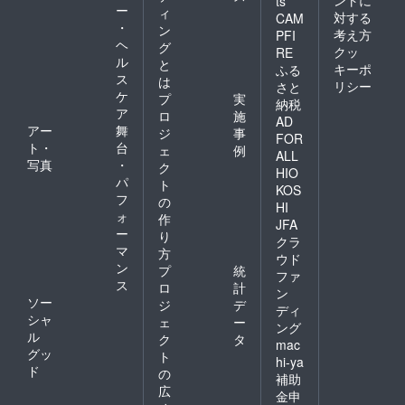
ts
ー
ィ
対する
CAM
・
ン
考え方
PFI
ヘ
グ
クッ
RE
ル
と
キーポ
ふる
ス
は
リシー
さと
ケ
プ
実
納税
ア
ロ
施
AD
アー
舞
ジ
事
FOR
ト・
台
ェ
例
ALL
写真
・
ク
HIO
パ
ト
KOS
フ
の
HI
ォ
作
JFA
ー
り
クラ
マ
方
ウド
ン
プ
統
ファ
ス
ロ
計
ン
ソー
ジ
デ
ディ
シャ
ェ
ー
ング
ル
ク
タ
mac
グッ
ト
hi-ya
ド
の
補助
広
金申