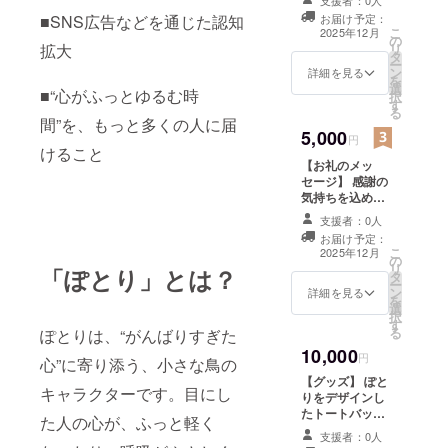
届けできた
（商品の説明）
お届け予定：
■SNS広告などを通じた認知
・数量：1点 ・
ら嬉しいで
こ
2025年12月
の
サイズ：約5cm
リ
拡大
す。
タ
ー
応援、どう
ン
詳細を見る
を
選
ぞよろしく
■“心がふっとゆるむ時
択
す
る
お願いいた
間”を、もっと多くの人に届
5,000
します
円
けること
【お礼のメッ
セージ】 感謝の
気持ちを込め
て、お礼のメッ
支援者：0人
セージをお送り
お届け予定：
します。 ※この
こ
2025年12月
の
リターンは2000
リ
「ぽとり」とは？
タ
円（お礼のメッ
ー
ン
セージ）及び
詳細を見る
を
選
10000円（お礼
択
す
のメッセージ）
る
ぽとりは、“がんばりすぎた
のリターンと同
10,000
じ内容になりま
円
心”に寄り添う、小さな鳥の
す。
【グッズ】 ぽと
キャラクターです。目にし
りをデザインし
たトートバック
た人の心が、ふっと軽く
を提供します。
支援者：0人
（数量：1点）