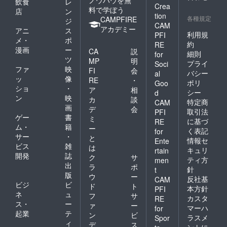
飲食
レ
Crea
料で学ぼう
店
ン
tion
各種規定
CAMPFIRE
ジ
CAM
アカデミー
アニ
ス
利用規
PFI
メ・
ポ
約
RE
漫画
ー
CA
説
細則
for
ツ
MP
明
プライ
Soci
ファ
映
FI
会
バシー
al
ッ
像
RE
・
ポリ
Goo
ショ
・
ア
相
シー
d
ン
映
カ
談
特定商
CAM
画
デ
会
取引法
PFI
ゲー
書
ミ
に基づ
RE
ム・
籍
ー
く表記
for
サー
・
と
情報セ
Ente
ビス
雑
は
キュリ
rtain
開発
誌
ク
サ
ティ方
men
出
ラ
ポ
針
t
版
ウ
ー
反社基
CAM
ビジ
ビ
ド
ト
本方針
PFI
ネ
ュ
フ
サ
カスタ
RE
ス・
ー
ァ
ー
マーハ
for
起業
テ
ン
ビ
ラスメ
Spor
ィ
デ
ス
ントに