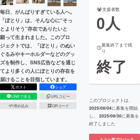
支援者数
毎日、がんばりすぎている人へ。
まちづくり・地域活性化
0
人
「ぽとり」は、そんな心に“そっ
とよりそう”存在でありたいと
CAMPFIRE for Social Good
CAMPFIRE Creation
願って生まれました。このプロ
CAMPFIREふるさと納税
machi-ya
コミュニティ
募集終了まで残
ジェクトでは、「ぽとり」のぬい
り
ぐるみやキーホルダーなどのグッ
終了
ズを制作し、SNS広告などを通じ
てより多くの人にぽとりの存在を
届けることを目指しています。
ポスト
シェア
LINEで送る
URLコピー
このプロジェクトは、
埋め込み
QRコード
2025/08/04
に募集を開始
し、
2025/09/30
に募集を
終了しました
もう一度プロジェク