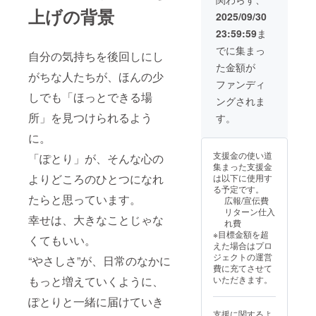
なスタイルにも
上げの背景
2025/09/30
ビジネスシーン
にもぴったり
23:59:59
ま
マッチし、どこ
でに集まっ
へでも持ってい
自分の気持ちを後回しにし
きたくなる一品
た金額が
がちな人たちが、ほんの少
です。 持ち運び
ファンディ
やすい長めのハ
しでも「ほっとできる場
ンドル設計によ
ングされま
り、肩掛けも
所」を見つけられるよう
す。
楽々。必要な荷
物をしっかり収
に。
納できる大きさ
支援金の使い道
に加え、内ポ
「ぽとり」が、そんな心の
集まった支援金
ケットが付いて
よりどころのひとつになれ
は以下に使用す
いるので、小物
る予定です。
の整理も簡単で
たらと思っています。
広報/宣伝費
す。スマート
リターン仕入
フォンや財布な
幸せは、大きなことじゃな
れ費
ど、よく使うア
※目標金額を超
イテムを分けて
くてもいい。
えた場合はプロ
保管できるのが
ジェクトの運営
嬉しいポイント
“やさしさ”が、日常のなかに
費に充てさせて
です。 ■カラー/
いただきます。
もっと増えていくように、
サイズ/バリエー
ション カラー：
ぽとりと一緒に届けていき
黒 サイズ：幅：
360mm 高さ：
支援に関するよ