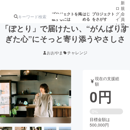
新
ロ
規
グ
会
プロジェクトを掲
はじ
プロジェクト
/
載するには
める
をさがす
イ
員
ン
登
「ぽとり」で届けたい、“がんばりす
録
ぎた心”にそっと寄り添うやさしさ
人気のプロ
注目のリ
注目の新着プロ
募集終了が近いプ
もうすぐ公開
おおやま
チャレンジ
ジェクト
ターン
ジェクト
ロジェクト
されます
アート・写真
音楽
現在の支援総
額
0
円
テクノロジー・ガジェット
ゲーム・サ
映像・映画
書籍・雑誌
0%
目標金額は
500,000円
ビジネス・起業
チャレンジ