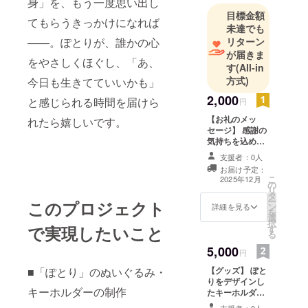
身」を、もう一度思い出し
て、自分の
目標金額
てもらうきっかけになれば
世界観を少
未達でも
しずつ広げ
リターン
――。ぽとりが、誰かの心
が届きま
てきまし
をやさしくほぐし、「あ、
す
(All-in
た。
方式)
今日も生きてていいかも」
このたび、
2,000
もっと多く
と感じられる時間を届けら
円
の方に想い
【お礼のメッ
れたら嬉しいです。
を届けたく
セージ】 感謝の
気持ちを込め
て、クラウ
て、お礼のメッ
支援者：0人
ドファン
セージをお送り
お届け予定：
します。 ※この
ディングに
こ
2025年12月
の
リターンは5000
リ
挑戦するこ
タ
円（お礼のメッ
ー
このプロジェクト
とを決めま
ン
セージ）及び
詳細を見る
を
選
10000円（お礼
した。
択
で実現したいこと
す
のメッセージ）
る
のリターンと同
5,000
心がふっと
じ内容になりま
円
す。
軽くなるよ
【グッズ】 ぽと
■「ぽとり」のぬいぐるみ・
うな、小さ
りをデザインし
キーホルダーの制作
たキーホルダー
な幸せをお
を提供します。
支援者：0人