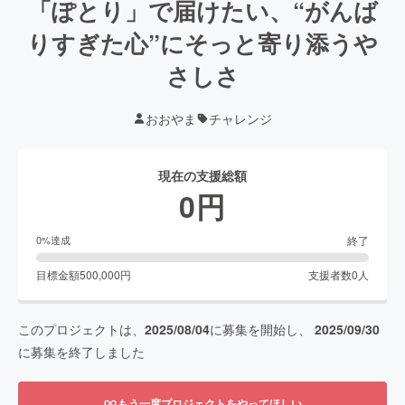
「ぽとり」で届けたい、“がんば
りすぎた心”にそっと寄り添うや
さしさ
おおやま
チャレンジ
現在の支援総額
0
円
終了
0
%達成
目標金額
500,000
円
支援者数
0
人
このプロジェクトは、
2025/08/04
に募集を開始し、
2025/09/30
に募集を終了しました
もう一度プロジェクトをやってほしい