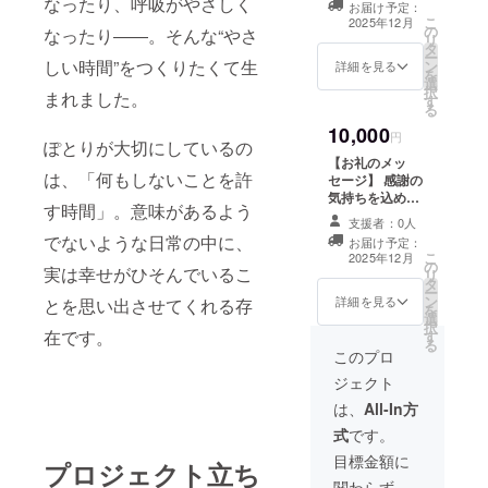
なったり、呼吸がやさしく
お届け予定：
【詳細】 有機農
こ
2025年12月
の
法によって作ら
なったり――。そんな“やさ
リ
タ
れたオーガニッ
ー
しい時間”をつくりたくて生
ン
クコットンは、
詳細を見る
を
選
地球環境に優し
択
まれました。
す
いエコな素材。
る
そのオーガニッ
10,000
クコットンで
円
ぽとりが大切にしているの
作ったスタン
【お礼のメッ
ダードなサイズ
は、「何もしないことを許
セージ】 感謝の
のエコバッグ。
気持ちを込め
便利な内ポケッ
す時間」。意味があるよう
て、お礼のメッ
ト付きです。 大
支援者：0人
セージをお送り
でないような日常の中に、
人の魅力を引き
お届け予定：
します。 ※この
こ
立てる「ぽとり
2025年12月
の
リターンは2000
実は幸せがひそんでいるこ
リ
トートバック
タ
円（お礼のメッ
ー
（黒）」で、毎
ン
セージ）及び
詳細を見る
とを思い出させてくれる存
を
日のコーディ
選
5000円（お礼の
択
ネートに新しい
在です。
す
メッセージ）の
る
風を吹き込んで
リターンと同じ
このプロ
みませんか。 こ
内容になりま
のトートバッグ
ジェクト
す。
は、シンプルで
は、
All-In方
ありながらも高
級感漂うデザイ
式
です。
ンが特徴です。
目標金額に
プロジェクト立ち
深みのある黒色
は、カジュアル
関わらず、