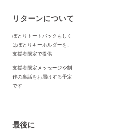
すが、地域に
よってはご希望
に添えない場合
リターンについて
がございますの
で、あらかじめ
ご了承くださ
い。 ■その他の
ぽとりトートバックもしく
情報や注意事項
商品の特性上、
はぽとりキーホルダーを、
色やサイズに若
支援者限定で提供
干の違いが見ら
れることがあり
ますが、全体の
支援者限定メッセージや制
デザインや品質
には問題があり
作の裏話をお届けする予定
ませんのでご安
心ください。 ご
です
不明点や質問が
ございました
ら、ショップの
お問い合わせ
ページよりお気
軽にご連絡くだ
さい。あなたの
最後に
新しいトート
バッグが、日常
のスタイルをよ
り素敵に彩るこ