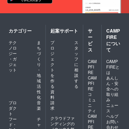
カテゴリー
起案サポート
サ
CAMP
ー
FIRE
テク
ま
プ
ス
ビ
につい
ノロ
ち
ロ
タ
ス
て
ジー
づ
ジ
ッ
・ガ
く
ェ
フ
CAM
CAMP
ジェ
り
ク
に
PFI
FIREと
ット
・
ト
相
RE
は
地
を
談
CAM
あんし
域
作
す
PFI
ん・安
活
る
る
RE
全への
性
資
コ
取り組
化
料
ミュ
み
プロ
音
請
ニ
ニュー
ダク
楽
求
ティ
ス
ト
CAM
ヘルプ
クラウドファ
フー
チ
PFI
お問い
ンディングの
ド・
ャ
RE
合わせ
ノウハウを無