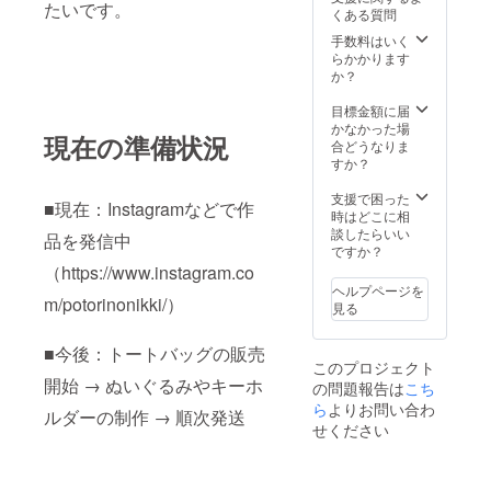
たいです。
370mm マチ：
くある質問
110mm 持ち
手数料はいく
手：25mm ×
らかかります
560mm ■素材/
か？
製造国 素材：
オーガニック
目標金額に届
コットン 製造
かなかった場
国：日本 ■お手
現在の準備状況
合どうなりま
入れ/取り扱い注
すか？
意事項 お手入れ
は、軽い汚れで
支援で困った
■現在：Instagramなどで作
あれば湿った布
時はどこに相
で拭いていただ
談したらいい
品を発信中
くことをおすす
ですか？
めします。洗濯
（https://www.instagram.co
機は使用せず、
ヘルプページを
直射日光に長時
m/potorinonikki/）
見る
間さらさないこ
とで色褪せを防
げます。 ■発
■今後：トートバッグの販売
送・注文に関す
このプロジェクト
る情報や注意事
開始 → ぬいぐるみやキーホ
の問題報告は
こち
項 ご注文は24時
ら
よりお問い合わ
ルダーの制作 → 順次発送
間受付中です
せください
が、発送は平日
のみとなりま
す。お届け日時
の指定も可能で