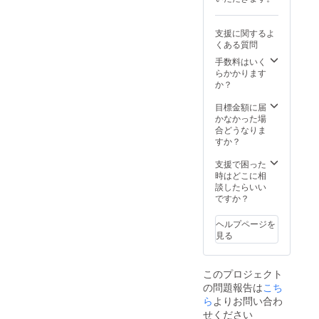
ニック
ネーム
を添え
支援に関するよ
させて
くある質問
いただ
きます
手数料はいく
※ニック
らかかります
ネーム
か？
や匿名
をご希
目標金額に届
望され
かなかった場
る場合
合どうなりま
はその
すか？
旨記入
くださ
支援で困った
い。
時はどこに相
談したらいい
ですか？
ヘルプページを
見る
このプロジェクト
の問題報告は
こち
ら
よりお問い合わ
せください