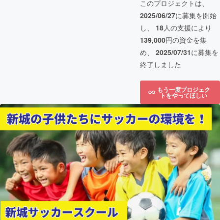
このプロジェクトは、
2025/06/27
に募集を開始
し、
18
人の支援により
139,000
円の資金を集
め、
2025/07/31
に募集を
終了しました
もう一度プロジェク
トをやってほしい