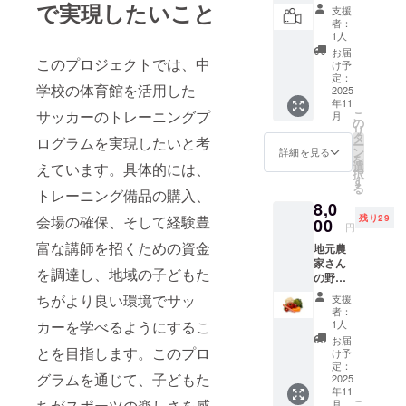
風景の
で実現したいこと
支援
動画
者：
【お礼
1人
のメッ
お届
セー
このプロジェクトでは、中
け予
ジ】 感
定：
学校の体育館を活用した
謝の気
2025
年11
持ちを
サッカーのトレーニングプ
こ
月
込め
の
リ
て、お
タ
ログラムを実現したいと考
ー
礼の
ン
詳細を見る
を
メッ
選
えています。具体的には、
択
セージ
す
る
と練習
トレーニング備品の購入、
8,0
風景の
残り29
会場の確保、そして経験豊
動画お
00
円
送りし
富な講師を招くための資金
地元農
ます 11
家さん
月から
を調達し、地域の子どもた
の野菜
随時、
BOX 新
メール
ちがより良い環境でサッ
支援
城市八
をさせ
者：
名地区
ていた
1人
カーを学べるようにするこ
の農家
だきま
お届
さんが
とを目指します。このプロ
す 収録
け予
作った
時間：
定：
グラムを通じて、子どもた
野菜を
2025
3〜5分
年11
段ボー
間 提供
こ
ちがスポーツの楽しさを感
月