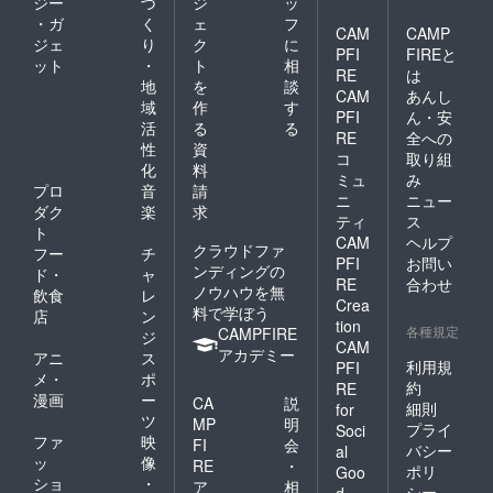
ジー
づ
ジ
ッ
・ガ
く
ェ
フ
CAM
CAMP
ジェ
り
ク
に
PFI
FIREと
ット
・
ト
相
RE
は
地
を
談
CAM
あんし
域
作
す
PFI
ん・安
活
る
る
RE
全への
性
資
コ
取り組
化
料
ミュ
み
プロ
音
請
ニ
ニュー
ダク
楽
求
ティ
ス
ト
CAM
ヘルプ
クラウドファ
フー
チ
PFI
お問い
ンディングの
ド・
ャ
RE
合わせ
ノウハウを無
飲食
レ
Crea
料で学ぼう
店
ン
tion
各種規定
CAMPFIRE
ジ
CAM
アカデミー
アニ
ス
利用規
PFI
メ・
ポ
約
RE
漫画
ー
CA
説
細則
for
ツ
MP
明
プライ
Soci
ファ
映
FI
会
バシー
al
ッ
像
RE
・
ポリ
Goo
ショ
・
ア
相
シー