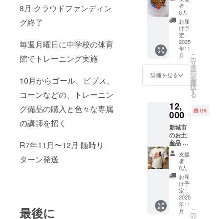
新城の
居強右
時、発
者：
8月 クラウドファンディン
地で絶
衛門・
送しま
0人
品 【ジ
奥平信
す 産地:
グ終了
お届
ビエ】
昌・武
愛知県
け予
ディ
田勝
定：
保存方
ナーフ
2025
頼・真
毎週月曜日に中学校の体育
法:常温
年11
ルコー
田昌
賞味期
こ
月
館でトレーニング実施
ス 1名
幸・馬
の
限:300
リ
様 ※ジ
場信
タ
日
ー
ビエ
春・志
ン
詳細を見る
を
10月からゴール、ビブス、
コース
村貞
選
択
料理 お
盈・於
す
コーンなどの、トレーニン
る
品書き
ふうの9
12,
*** ◎鹿
名のク
グ備品の購入と色々な専属
残り5
肉の
000
リア
円
ロース
ファイ
の講師を招く
新城市
ト ◎猪
ルです
のお土
肉の角
11月か
産品 鳥
煮 ◎鹿
R7年11月〜12月 随時リ
ら随
居強右
肉の酢
時、発
支援
ターン発送
衛門Ｔ
豚 ◎猪
送しま
者：
シャツ1
肉の麻
す
0人
枚 忠義
婆豆腐
お届
の士、
◎鹿肉
け予
三河武
のオイ
定：
士の鑑
2025
スター
年11
の鳥居
炒め ◎
最後に
こ
月
強右衛
猪肉の
の
リ