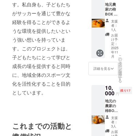
す。私自身も、子どもたち
地元農
ティッ
家の柿
シュに
がサッカーを通じて豊かな
BOX 富
なりま
有柿
した。
支援
経験を得ることができるよ
段ボー
苦しい
者：
ル
時にも
1人
うな環境を提供したいとい
6.5kg
ティッ
お届
22個〜
シュに
う強い想いを持っていま
け予
26個入
描かれ
定：
す。このプロジェクトは、
り 11月
2025
た強右
年11
後半か
衛門
こ
月
子どもたちにとって学びと
ら随
が、あ
の
リ
時、発
なたを
タ
成長の場を提供すると同時
ー
送しま
励まし
ン
詳細を見る
を
す 産地:
てくれ
選
に、地域全体のスポーツ文
択
愛知県
ます！
す
る
保存方
11月か
化を活性化することを目的
10,
法:低温
ら随
残り17
賞味期
としています。
000
時、発
円
限:到着
送しま
地元の
後1週間
す
農家の
程度
柿BOX
次郎柿
支援
段ボー
者：
これまでの活動と
ル6.5kg
3人
22個〜
お届
26個入
け予