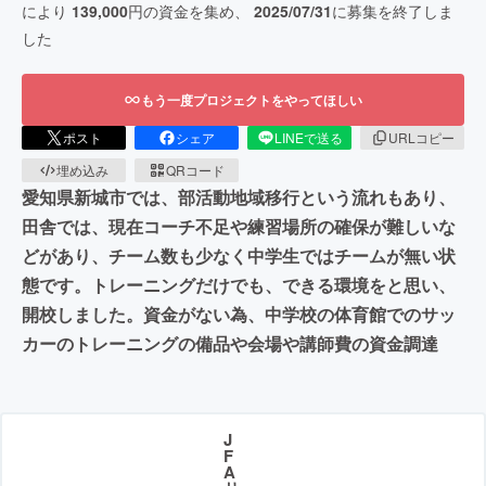
により
139,000
円の資金を集め、
2025/07/31
に募集を終了しま
した
もう一度プロジェクトをやってほしい
ポスト
シェア
LINEで送る
URLコピー
埋め込み
QRコード
愛知県新城市では、部活動地域移行という流れもあり、
田舎では、現在コーチ不足や練習場所の確保が難しいな
どがあり、チーム数も少なく中学生ではチームが無い状
態です。トレーニングだけでも、できる環境をと思い、
開校しました。資金がない為、中学校の体育館でのサッ
カーのトレーニングの備品や会場や講師費の資金調達
J
F
A