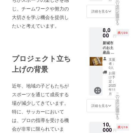
ルに詰
方法：
の
リ
めた
メール
タ
じ、チームワークや努力の
ー
BOXに
にURL
ン
詳細を見る
を
なりま
を記載
選
大切さを学ぶ機会を提供し
択
す 段
させて
す
る
ボール1
いただ
たいと考えています。
8,0
箱 季節
きます
残り20
の野菜
00
円
（秋野
新城市
菜）
のお土
2000〜
産品 鳥
2500円
プロジェクト立ち
居強右
分 11月
支援
衛門ポ
から随
者：
ケット
上げの背景
時、発
0人
ティッ
送しま
お届
シュ
す 産地:
け予
（６個
愛知県
定：
近年、地域の子どもたちが
組×5
2025
保存方
年11
セッ
法:低温
こ
スポーツを通じて成長する
月
ト） 忠
賞味期
の
リ
義の
限:到着
タ
場が減少してきています。
ー
士、三
後1週間
ン
詳細を見る
を
河武士
程度
選
特に、サッカーにおいて
択
の鑑の
す
る
鳥居強
は、プロの指導を受ける機
10,
右衛門
残り19
会が非常に限られていま
がポ
000
円
ケット