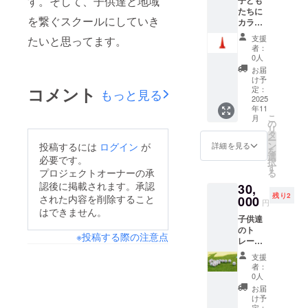
す。そして、子供達と地域
にしま
をして
の過程
たちに
した。
くださ
でとて
を繋ぐスクールにしていき
カラー
ジャガ
い 11月
も食べ
コーン
イモに
から随
やすい
支援
たいと思ってます。
を１
比べて
時、発
味付け
者：
セット
血糖値
送しま
0人
となっ
プレゼ
が上が
す
ている
お届
ントす
りにく
け予
②中華
ること
コメント
く、フ
定：
もっと見る
風(中華
ができ
2025
ライド
専門の
年11
ます 子
ポテ
シェフ
こ
月
どもた
ト、カ
の
により)
リ
ちがプ
レーラ
タ
アレン
ー
レゼン
イスや
ン
詳細を見る
投稿するには
ログイン
が
ジされ
を
トして
スープ
選
ており
必要です。
択
いただ
の具な
す
とても
プロジェクトオーナーの承
る
いたカ
ど、
親しみ
認後に掲載されます。承認
30,
ラー
様々な
のある
残り2
コーン
された内容を削除すること
000
調理に
味わい
円
の前に
使えま
はできません。
③ ジビ
子供達
立ち写
す。冷
エって
のト
真（練
凍での
いわれ
※投稿する際の注意点
レーニ
習風景
保存と
なけれ
ングに
の動
なりま
ば普通
支援
参加し
画）を
す。 11
者：
に食べ
てもら
撮りま
月から
0人
ちゃう
えます
す 【お
随時、
お届
お肉の
一緒に
礼の
発送し
け予
感じと
サッ
メッ
定：