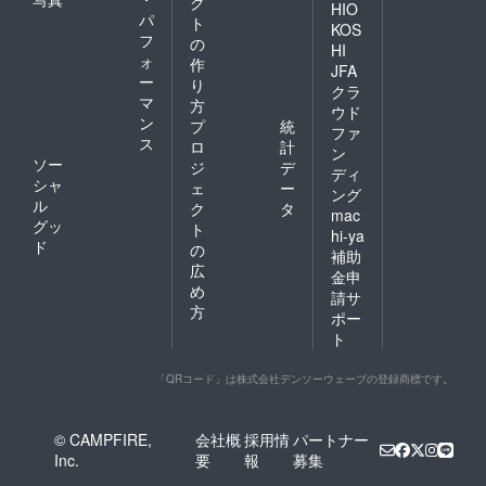
ク
HIO
パ
ト
KOS
フ
の
HI
ォ
作
JFA
ー
り
クラ
マ
方
ウド
ン
プ
統
ファ
ス
ロ
計
ン
ソー
ジ
デ
ディ
シャ
ェ
ー
ング
ル
ク
タ
mac
グッ
ト
hi-ya
ド
の
補助
広
金申
め
請サ
方
ポー
ト
「QRコード」は株式会社デンソーウェーブの登録商標です。
© CAMPFIRE,
会社概
採用情
パートナー
Inc.
要
報
募集