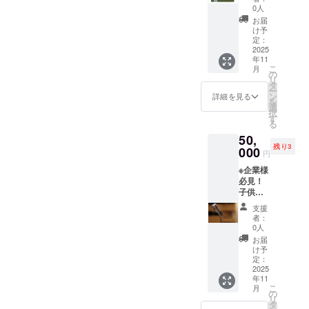
※aichi_
を１つ
のメッ
月から
0人
お名前
kuruma
プレゼ
セー
随時、
お届
やニッ
_tabiか
ントす
ジ】 感
メール
け予
クネー
ら引用
ること
謝の気
定：
をさせ
ムを添
※旬の食
ができ
2025
持ちを
ていた
えさせ
材を提
年11
ます 子
込め
収録時
ていた
こ
月
供する
どもた
て、お
の
間：3〜
だきま
リ
ため内
ちがプ
礼の
タ
5分間
す ※
ー
容は季
レゼン
メッ
ン
・提供
詳細を見る
ニック
を
節によ
トして
セージ
選
方法：
ネーム
択
り若干
いただ
をお送
す
メール
や匿名
る
異なり
いた
りしま
にURL
をご希
ます ※
50,
ゴール
す それ
を記載
望され
お食事
残り3
の前に
000
に写真
させて
円
る場合
のお召
立ち写
（動
いただ
はその
し上が
※企業様
真（練
画）を
きます
旨記入
りいた
必見！
習風景
付けて
・提供
くださ
だける
子供達
の動
メール
方法：
い。
最終の
に講義
画）を
で送り
メール
支援
お時間
してい
撮りま
ます 11
にURL
者：
は、20
ただけ
す 【お
月から
0人
を記載
時まで
ます 子
礼の
随時、
しま
お届
とさせ
供達に
メッ
メール
け予
す。
ていた
伝えた
セー
定：
をさせ
DVDを
だきま
い事が
2025
ジ】 感
ていた
送付し
年11
す 11月
ある方
謝の気
だきま
ま
こ
月
から随
は、是
持ちを
の
す 収録
す。
リ
時、
非、支
込め
タ
時間：
など ※