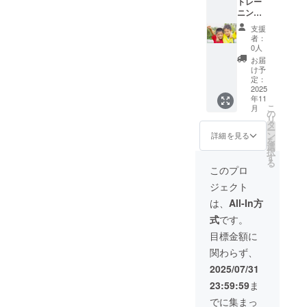
トレー
間の60
れを伝
させて
として
をご希
ニング
分間、
えても
いただ
お名前
望され
ウェア
コーチ
らうの
きます
やニッ
支援
る場合
製作し
をして
も、子
※購入
者：
クネー
はその
て、子
いただ
供に
0人
は、こ
ムを添
旨記入
供にプ
けます
とった
ちらで
お届
えさせ
くださ
レゼン
11月後
ら、あ
け予
致しま
ていた
い。
としま
半以
定：
りがた
す ※そ
だきま
す お礼
2025
降、日
い事だ
の写真
す ※
年11
メール
時を決
と思い
をチー
ニック
こ
月
＆着用
めてト
の
ます 11
ムイン
ネーム
リ
した練
レーニ
タ
月後半
スタグ
や匿名
ー
習姿の
ング時
ン
以降、
詳細を見る
ラムに
をご希
を
動画
間に来
選
日時を
掲載さ
望され
択
（3〜5
ていた
す
決めて
せてい
る場合
る
分程
だき、
トレー
このプロ
ただき
はその
度） 11
60分
ニング
ます
旨記入
ジェクト
月から
間、指
時間に
ゴール
くださ
随時
導をし
来てい
は、
All-In方
プレゼ
い。
メール
てもら
ただ
ンター
式
です。
をさせ
います
き、30
として
ていた
有効期
分間、
目標金額に
お名前
だきま
限：R7
講義を
やニッ
関わらず、
す ※会
年11月
しても
クネー
社名、
からR年
らいま
2025/07/31
ムを添
ニック
3月末ま
す 有効
えさせ
23:59:59
ま
ネーム
で 毎週
期限：
ていた
の取得
月曜日
R7年11
でに集まっ
だきま