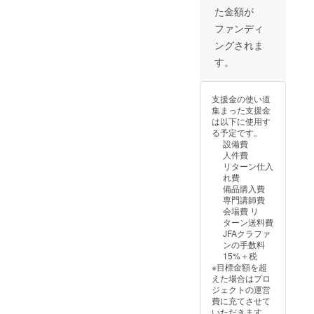
の仕方
19:00〜
月から
す ※
た金額が
はプロ
22:00の
R7年3
ニック
ジェク
間 新城
月末ま
ファンディ
ネーム
ト終了
市中学
で 毎週
や匿名
ングされま
後に
校体育
月曜日
をご希
メール
館
19:00〜
す。
望され
にてお
22:00の
る場合
聞きし
間 新城
はその
ます ※
市中学
旨記入
支援金の使い道
その写
校体育
くださ
集まった支援金
真を
館
い。
は以下に使用す
チーム
る予定です。
インス
設備費
タグラ
人件費
ムに掲
リターン仕入
載させ
れ費
ていた
備品購入費
だきま
専門講師費
す ト
会場費 リ
レーニ
ターン送料費
ング
JFAクラファ
ウェア
ンの手数料
プレゼ
15%＋税
ンター
※目標金額を超
として
えた場合はプロ
お名前
ジェクトの運営
（会社
費に充てさせて
名）や
いただきます。