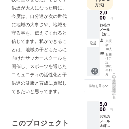
方式)
サッカーの
供達が大人になった時に、
2,0
経歴は、幼
今度は、自分達が次の世代
00
稚園から、
円
に地域の大事さや、地域を
サッカース
お礼の
メール
クールに通
守る事を、伝えてくれると
【お礼
い、小、
のメッ
信じてます。私ができるこ
支援
セー
中、高校ま
者：
ジ】 感
とは、地域の子どもたちに
10人
で刈谷市で
謝の気
お届
サッカーを
持ちを
向けたサッカースクールを
け予
込め
定：
しました。
開催し、スポーツを通じた
て、お
2025
自分の経験
年11
礼の
コミュニティの活性化と子
こ
月
を、生かし
メッ
の
リ
セージ
タ
て自分で考
供達の健康と育成に貢献し
ー
をお送
ン
詳細を見る
えて動ける
を
りしま
選
てきたいと思ってます。
択
す 11月
選手になっ
す
る
から随
てほしいで
5,0
時、
す。
メール
00
円
をさせ
お礼の
ていた
このプロジェクト
メール
だきま
＆練習
す