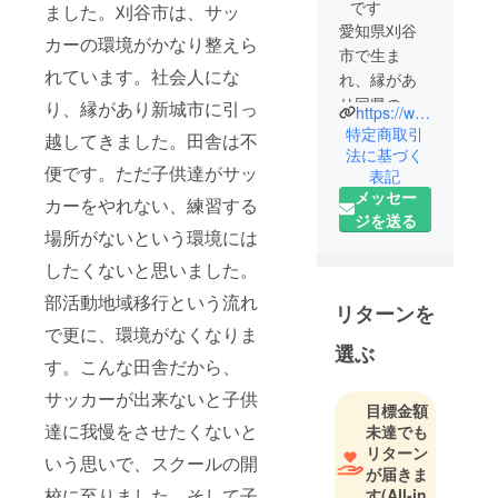
です
ました。刈谷市は、サッ
愛知県刈谷
カーの環境がかなり整えら
市で生ま
れています。社会人にな
れ、縁があ
り同県の新
り、縁があり新城市に引っ
https://www.instagram.com/shinshiro.ss?igsh=MXRnb2tqOTBrOHM5eg==
城市に移住
特定商取引
越してきました。田舎は不
し、田舎で
法に基づく
便です。ただ子供達がサッ
表記
農業をやっ
メッセー
ています。
カーをやれない、練習する
ジを送る
部活動地域
場所がないという環境には
移行もあ
したくないと思いました。
り、サッ
カーをやれ
部活動地域移行という流れ
リターンを
る環境がな
で更に、環境がなくなりま
い市なの
選ぶ
す。こんな田舎だから、
で、子供達
サッカーが出来ないと子供
にサッカー
目標金額
を教えた
達に我慢をさせたくないと
未達でも
く、スクー
リターン
いう思いで、スクールの開
ルを開校し
が届きま
校に至りました。そして子
す
(All-in
ました。