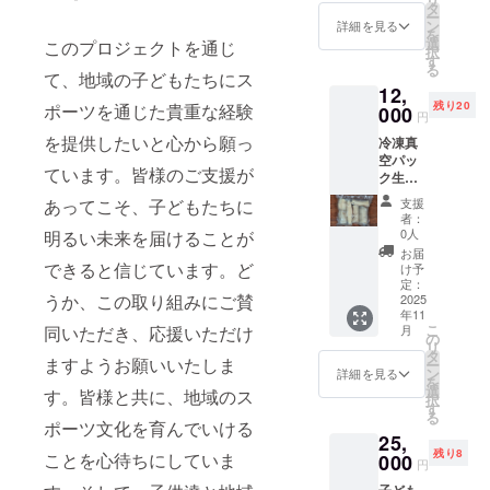
門のオ
チャー
タ
ー
リジナ
ハン ◎
ン
詳細を見る
を
ルＴ
鹿肉カ
選
このプロジェクトを通じ
択
シャ
レー
す
る
ツ。速
スープ
て、地域の子どもたちにス
12,
乾性
◎栗の
残り20
ポーツを通じた貴重な経験
メッ
000
ムース
円
シュ素
料理・
を提供したいと心から願っ
冷凍真
材で色
ジビエ
空パッ
落ちし
への拘
ています。皆様のご支援が
ク生
ない特
り お客
キャッ
殊印刷
様の声
支援
あってこそ、子どもたちに
サバ
で仕上
①まず
者：
（１ｋ
げた、
ジビエ
0人
明るい未来を届けることが
ｇ×３
耐久性
と聞い
お届
セッ
の高い
できると信じています。ど
て苦手
け予
ト） 新
Ｔシャ
定：
意識が
うか、この取り組みにご賛
城市で
2025
ツです
ある人
年11
栽培さ
Ｓ、
もいる
こ
月
同いただき、応援いただけ
れた生
Ｍ、
の
かと思
リ
キャッ
Ｌ、Ｘ
タ
います
ますようお願いいたしま
ー
サバを
Ｌの４
ン
が、懸
詳細を見る
を
収穫か
サイズ
選
念され
す。皆様と共に、地域のス
択
ら３日
から1枚
す
る「臭
る
以内に
メール
ポーツ文化を育んでいける
み」な
25,
冷凍、
で必ず
どなく
残り8
真空
ことを心待ちにしていま
000
サイズ
下処理
円
パック
の指定
や調理
子ども