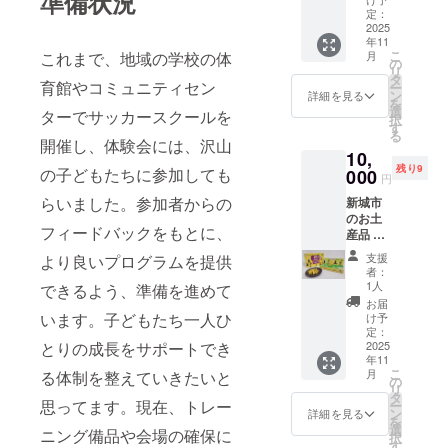
準備状況
り 11月
定：
後半か
2025
年11
ら随
こ
月
これまで、地域の学校の体
時、発
の
リ
送しま
タ
育館やコミュニティセン
ー
す 産地:
ン
詳細を見る
を
愛知県
選
ターでサッカースクールを
択
保存方
す
る
法:低温
開催し、体験会には、沢山
10,
賞味期
残り9
限:到着
の子どもたちに参加しても
000
円
後1週間
らいました。参加者からの
新城市
程度
のお土
フィードバックをもとに、
産品 馬
防柵さ
支援
より良いプログラムを提供
つまい
者：
もス
1人
できるよう、準備を進めて
ティッ
お届
ク（３
います。子どもたち一人ひ
け予
箱セッ
定：
ト）
2025
とりの成長をサポートでき
年11
「長篠
こ
月
る体制を整えていきたいと
の戦
の
リ
い」の
タ
思ってます。現在、トレー
ー
キーア
ン
詳細を見る
を
イテム
選
ニング備品や会場の確保に
択
の一つ
す