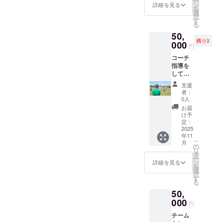
ー
メール
援して
て、お
ン
3〜5分
詳細を見る
購入
を
で招待
くださ
礼の
選
間 提供
は、こ
択
状を送
い 自分
メッ
す
方法：
ちらで
る
ります
が子供
セージ
メール
致しま
50,
食事に
達に伝
をお送
にURL
す ※そ
残り2
いく日
えたい
000
りしま
を記載
の写真
円
を３日
事を30
す それ
させて
をチー
コーチ
前まで
分間話
に写真
いただ
ムイン
指導を
にホテ
をして
（動
きます
スタグ
しても
ルに予
もらい
画）を
※購入
ラムに
らえま
約を必
ます 例
付けて
は、こ
掲載さ
支援
す 1回
ず入れ
えば 会
メール
ちらで
者：
せてい
だけ子
てくだ
社説
で送り
0人
致しま
ただき
供に指
さい
明、人
ます 11
す ※そ
お届
ます ビ
導した
（キャ
生と
月から
け予
の写真
ブスプ
いなぁ
ンセル
は、信
定：
随時、
をチー
レゼン
と思っ
2025
不可）
念、経
メール
ムイン
ターと
年11
てる方
※食事の
営者の
をさせ
スタグ
してお
こ
月
は、是
招待状
心得な
の
ていた
ラムに
名前や
リ
非、支
の有効
ど、経
タ
だきま
掲載さ
ニック
ー
援して
期限
験から
ン
す 収録
詳細を見る
せてい
ネーム
を
くださ
は、R7
子供達
選
時間：
ただき
を添え
択
い ト
年1月10
に伝え
す
3〜5分
ます
させて
る
レーニ
日まで
ない
間 提供
フット
いただ
50,
ング時
とさせ
事って
方法：
サル
きます
間の
000
ていた
ありま
メール
ボール
円
※ニック
19:00〜
だきま
すよ
にURL
プレゼ
ネーム
チーム
22:00の
す
ね？ そ
を記載
ンター
や匿名