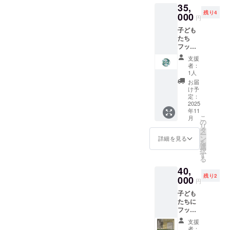
菜は可
35,
スを着
間11月
間 ・提
能な範
残り4
て写真
000
後半〜4
供方
円
囲での
（練習
月まで
法：
有機無
子ども
風景の
の間 期
メール
農薬野
たち
動画）
間内
にURL
菜 一部
フット
を撮り
に、1日
を記載
が自家
サル
ます
参加し
させて
支援
栽培お
ボール
【お礼
ていた
いただ
者：
米は契
を5個プ
のメッ
だけま
1人
きます
約農家
レゼン
セー
す 有効
※購入
お届
さんか
トする
ジ】 感
期限：
け予
は、こ
ら減農
ことが
謝の気
定：
R7年11
ちらで
薬の物
できま
2025
持ちを
月からR
致しま
を直接
年11
す 子ど
込め
年3月末
す ※そ
こ
買い入
月
もたち
て、お
の
まで 毎
の写真
リ
れてい
がプレ
礼の
タ
週月曜
をチー
ー
ますお
ゼント
メッ
ン
日
詳細を見る
ムイン
を
肉は鹿
してい
セージ
選
19:00〜
スタグ
択
以外は
ただい
をお送
す
22:00の
ラムに
る
地方の
ボール
りしま
間 新城
掲載さ
多く捕
40,
を持っ
す それ
市中学
せてい
獲され
残り2
て写真
000
に写真
校体育
ただき
円
る所 (猪
（練習
（動
館
ます カ
は九州)
子ども
風景の
画）を
ラー
から取
たちに
動画）
付けて
コーン
り寄せ
フット
を撮り
メール
プレゼ
ていま
サル
ます
で送り
ンター
支援
す
ゴール
【お礼
ます 11
者：
として