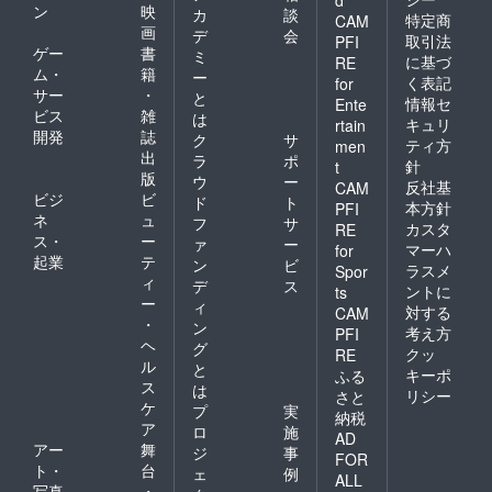
d
ン
映
カ
談
特定商
CAM
画
デ
会
取引法
PFI
ゲー
書
ミ
に基づ
RE
ム・
籍
ー
く表記
for
サー
・
と
情報セ
Ente
ビス
雑
は
キュリ
rtain
開発
誌
ク
サ
ティ方
men
出
ラ
ポ
針
t
版
ウ
ー
反社基
CAM
ビジ
ビ
ド
ト
本方針
PFI
ネ
ュ
フ
サ
カスタ
RE
ス・
ー
ァ
ー
マーハ
for
起業
テ
ン
ビ
ラスメ
Spor
ィ
デ
ス
ントに
ts
ー
ィ
対する
CAM
・
ン
考え方
PFI
ヘ
グ
クッ
RE
ル
と
キーポ
ふる
ス
は
リシー
さと
ケ
プ
実
納税
ア
ロ
施
AD
アー
舞
ジ
事
FOR
ト・
台
ェ
例
ALL
写真
・