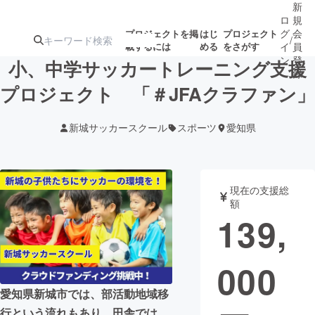
新
ロ
規
グ
会
プロジェクトを掲
はじ
プロジェクト
/
載するには
める
をさがす
イ
員
ン
登
小、中学サッカートレーニング支援
録
プロジェクト 「＃JFAクラファン」
人気のプロ
注目のリ
注目の新着プロ
募集終了が近いプ
もうすぐ公開
新城サッカースクール
スポーツ
愛知県
ジェクト
ターン
ジェクト
ロジェクト
されます
アート・写真
音楽
現在の支援総
額
139,
テクノロジー・ガジェット
ゲーム・サ
000
映像・映画
書籍・雑誌
愛知県新城市では、部活動地域移
ビジネス・起業
チャレンジ
行という流れもあり、田舎では、