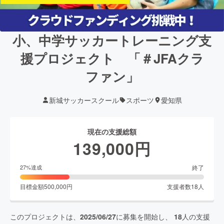
小、中学サッカートレーニング支
援プロジェクト 「＃JFAクラ
ファン」
新城サッカースクール
スポーツ
愛知県
現在の支援総額
139,000
円
終了
27
%達成
目標金額
500,000
円
支援者数
18
人
このプロジェクトは、
2025/06/27
に募集を開始し、
18
人の支援