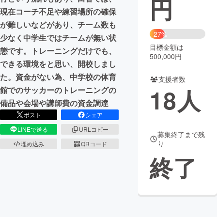
円
現在コーチ不足や練習場所の確保
まちづくり・地域活性化
が難しいなどがあり、チーム数も
27%
少なく中学生ではチームが無い状
目標金額は
CAMPFIRE for Social Good
CAMPFIRE Creation
態です。トレーニングだけでも、
500,000円
CAMPFIREふるさと納税
machi-ya
コミュニティ
できる環境をと思い、開校しまし
た。資金がない為、中学校の体育
支援者数
18
人
館でのサッカーのトレーニングの
備品や会場や講師費の資金調達
ポスト
シェア
LINEで送る
URLコピー
募集終了まで残
り
埋め込み
QRコード
終了