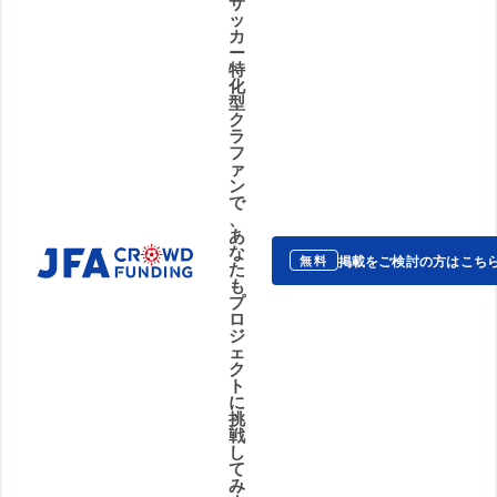
サ
ッ
カ
ー
特
化
型
ク
ラ
フ
ァ
ン
で
、
あ
な
掲載をご検討の方はこち
無料
た
も
プ
ロ
ジ
ェ
ク
ト
に
挑
戦
し
て
み