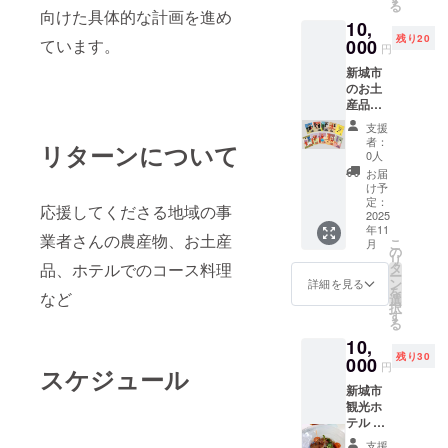
る
である
向けた具体的な計画を進め
10,
馬防柵
残り20
をモ
000
ています。
円
チーフ
新城市
とした
のお土
体験型
産品
歴史ス
「長篠
ナッ
支援
の戦
ク。奥
者：
リターンについて
い」戦
三河で
0人
国クリ
栽培さ
お届
アファ
れたサ
け予
イル
ツマイ
定：
応援してくださる地域の事
（９枚
2025
モだけ
年11
組1セッ
で作ら
業者さんの農産物、お土産
こ
月
ト）
れた、
の
リ
「長篠
甘味料
タ
品、ホテルでのコース料理
ー
の戦
も保存
ン
詳細を見る
を
い」を
など
料も使
選
択
語るう
われて
す
る
えで欠
いな
10,
くこと
い、優
残り30
のでき
000
しい味
円
スケジュール
ない織
わいの
新城市
田信
お菓子
観光ホ
長・徳
です。
テル 奥
川家
11月か
三河の
康・鳥
ら随
支援