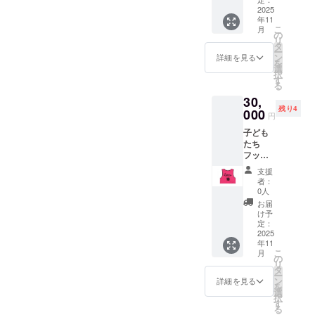
ます 産
食感 ④
カー
2025
セー
地:愛知
フル
年11
（フッ
ジ】 感
県新城
コース
こ
月
トサ
謝の気
の
産 保存
なので
リ
ル）を
持ちを
タ
方法:冷
ホント
ー
やりた
込め
ン
凍 賞味
詳細を見る
にお腹
を
い方
て、お
選
期限:到
満足!パ
択
は、是
礼の
す
着後100
ンパン
る
非、支
メッ
日程度
でした
30,
援して
セージ
⑤お肉
残り4
くださ
000
をお送
円
(鹿肉、
い 子供
りしま
猪肉)は
子ども
達と楽
す それ
モチロ
たち
しく
に写真
ン、野
フット
サッ
（動
菜や栗
サルビ
カーし
画）を
支援
など地
ブスを1
ましょ
付けて
者：
元産に
種類プ
う 11月
メール
0人
拘った
レゼン
後半か
で送り
お届
食材を
トする
ら随
ます 11
け予
極力集
ことが
時、日
定：
月から
めてい
できま
2025
時を決
随時、
る ※栗
年11
す 子ど
めてト
メール
はホテ
こ
月
もたち
レーニ
の
をさせ
ル敷地
リ
がプレ
ングに
タ
ていた
内にあ
ー
ゼント
参加し
ン
だきま
詳細を見る
る栗林
を
してい
てもら
選
す 収録
から直
択
ただい
えます
す
時間：
送 ◆野
る
たビブ
参加期
3〜5分