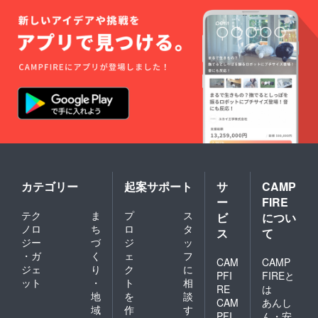
カテゴリー
起案サポート
サ
CAMP
ー
FIRE
テク
ま
プ
ス
ビ
につい
ノロ
ち
ロ
タ
ス
て
ジー
づ
ジ
ッ
・ガ
く
ェ
フ
CAM
CAMP
ジェ
り
ク
に
PFI
FIREと
ット
・
ト
相
RE
は
地
を
談
CAM
あんし
域
作
す
PFI
ん・安