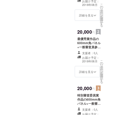
お届け予定：
こ
2018年08月
の
リ
タ
ー
ン
詳細を見る
を
選
択
す
る
20,000
円
最優秀賞作品の
600mm角パネル
+一般審査員参加
権+最優秀賞作品
支援者：0人
&特別審査委員
お届け予定：
賞の高解像度画
こ
2018年08月
の
像
リ
タ
ー
ン
詳細を見る
を
選
択
す
る
20,000
円
特別審査委員賞
作品の600mm角
パネル+一般審査
員参加権+最優秀
支援者：0人
賞作品&特別審
お届け予定：