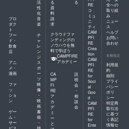
活
る
る
RE
全への
性
資
コ
取り組
化
料
ミュ
み
プロ
音
請
ニ
ニュー
ダク
楽
求
ティ
ス
ト
CAM
ヘルプ
クラウドファ
フー
チ
PFI
お問い
ンディングの
ド・
ャ
RE
合わせ
ノウハウを無
飲食
レ
Crea
料で学ぼう
店
ン
tion
各種規定
CAMPFIRE
ジ
CAM
アカデミー
アニ
ス
利用規
PFI
メ・
ポ
約
RE
漫画
ー
CA
説
細則
for
ツ
MP
明
プライ
Soci
ファ
映
FI
会
バシー
al
ッ
像
RE
・
ポリ
Goo
ショ
・
ア
相
シー
d
ン
映
カ
談
特定商
CAM
画
デ
会
取引法
PFI
ゲー
書
ミ
に基づ
RE
ム・
籍
ー
く表記
for
サー
・
と
情報セ
Ente
ビス
雑
は