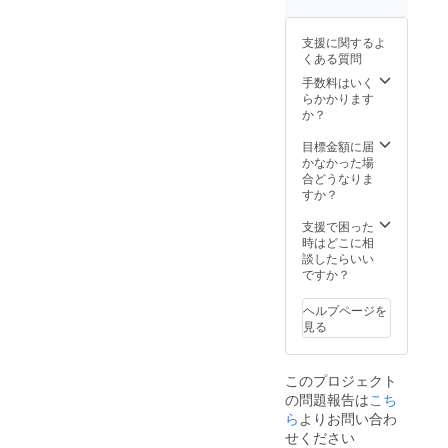
支援に関するよ
くある質問
手数料はいく
らかかります
か？
目標金額に届
かなかった場
合どうなりま
すか？
支援で困った
時はどこに相
談したらいい
ですか？
ヘルプページを
見る
このプロジェクト
の問題報告は
こち
ら
よりお問い合わ
せください