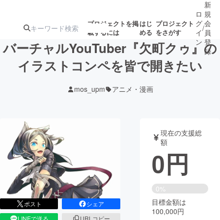
新
ロ
規
グ
会
プロジェクトを掲
はじ
プロジェクト
/
載するには
める
をさがす
イ
員
ン
登
バーチャルYouTuber『欠町クゥ』の
録
イラストコンペを皆で開きたい
人気のプロ
注目のリ
注目の新着プロ
募集終了が近いプ
もうすぐ公開
mos_upm
アニメ・漫画
ジェクト
ターン
ジェクト
ロジェクト
されます
アート・写真
音楽
現在の支援総
額
0
円
テクノロジー・ガジェット
ゲーム・サ
映像・映画
書籍・雑誌
0%
目標金額は
ポスト
シェア
100,000円
ビジネス・起業
チャレンジ
LINEで送る
URLコピー