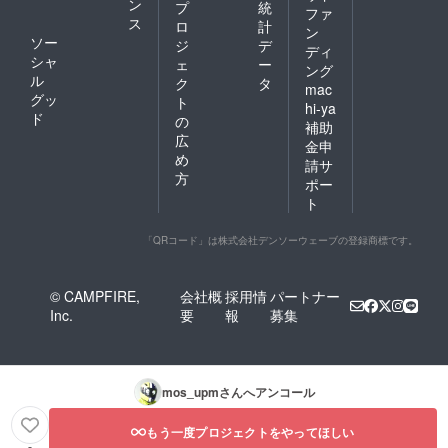
ン
プ
統
ファ
ス
ロ
計
ン
ソー
ジ
デ
ディ
シャ
ェ
ー
ング
ル
ク
タ
mac
グッ
ト
hi-ya
ド
の
補助
広
金申
め
請サ
方
ポー
ト
「QRコード」は株式会社デンソーウェーブの登録商標です。
© CAMPFIRE,
会社概
採用情
パートナー
Inc.
要
報
募集
mos_upm
さんへアンコール
もう一度プロジェクトをやってほしい