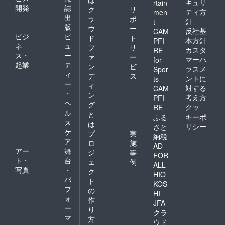
キュリ
rtain
開発
誌
ク
サ
ティ方
men
出
ラ
ポ
針
t
版
ウ
ー
反社基
CAM
ビジ
ビ
ド
ト
本方針
PFI
ネ
ュ
フ
サ
カスタ
RE
ス・
ー
ァ
ー
マーハ
for
起業
テ
ン
ビ
ラスメ
Spor
ィ
デ
ス
ントに
ts
ー
ィ
対する
CAM
・
ン
考え方
PFI
ヘ
グ
クッ
RE
ル
と
キーポ
ふる
ス
は
リシー
さと
ケ
プ
実
納税
ア
ロ
施
AD
アー
舞
ジ
事
FOR
ト・
台
ェ
例
ALL
写真
・
ク
HIO
パ
ト
KOS
フ
の
HI
ォ
作
JFA
ー
り
クラ
マ
方
ウド