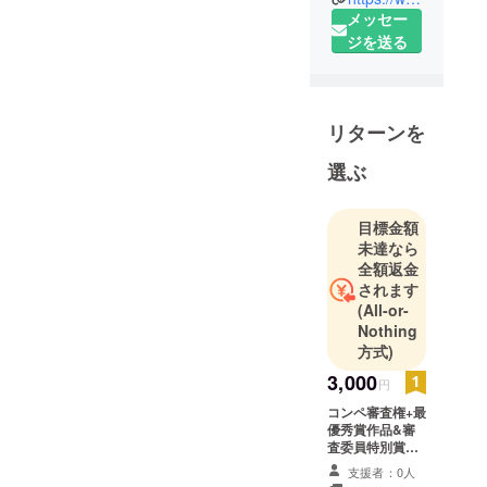
す。
メッセー
ジを送る
クラウド
ファンディ
ング業界で
リターンを
は主に「装
甲×少女」と
選ぶ
のプロジェ
クトを推進
目標金額
していま
未達なら
す。
全額返金
されます
(All-or-
Nothing
方式)
3,000
円
コンペ審査権+最
優秀賞作品&審
査委員特別賞の
高解像度画像
支援者：0人