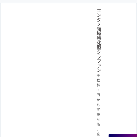
エ
ン
タ
メ
領
域
特
化
型
ク
ラ
フ
ァ
ン
手
数
料
0
円
か
ら
実
施
可
能
。
企