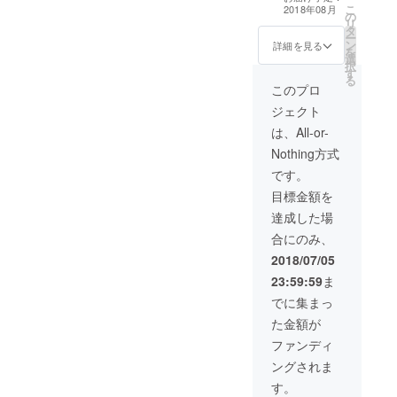
査委員賞の高解
こ
2018年08月
の
像度画像
リ
タ
ー
ン
詳細を見る
を
選
択
す
る
このプロ
ジェクト
は、All-or-
Nothing方式
です。
目標金額を
達成した場
合にのみ、
2018/07/05
23:59:59
ま
でに集まっ
た金額が
ファンディ
ングされま
す。