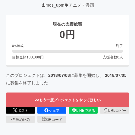
mos_upm
アニメ・漫画
現在の支援総額
0
円
終了
0
%達成
目標金額
100,000
円
支援者数
0
人
このプロジェクトは、
2018/07/03
に募集を開始し、
2018/07/05
に募集を終了しました
もう一度プロジェクトをやってほしい
ポスト
シェア
LINEで送る
URLコピー
埋め込み
QRコード