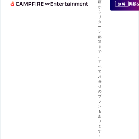
画
掲載
無料
か
ら
リ
タ
ー
ン
配
送
ま
で
、
す
べ
て
お
任
せ
の
プ
ラ
ン
も
あ
り
ま
す
！