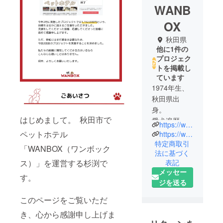
WANB
OX
秋田県
他に1件の
プロジェク
トを掲載し
ています
1974年生、
秋田県出
身。
はじめまして。 秋田市で
愛犬遍歴は
https://www.instagram.com/wanbox2022/
秋田犬～柴
ペットホテル
https://www.youtube.com/@wanbox
犬～ポメラ
特定商取引
「WANBOX（ワンボック
法に基づく
ニアン～
ス）」を運営する杉渕で
表記
ボーダーコ
メッセー
リー。
す。
ジを送る
2022年、
このページをご覧いただ
WANBOXを
き、心から感謝申し上げま
開業して現