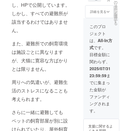
（また
を掲示
の
材料及
たラベ
し、HPで公開しています。
リ
は個
いたし
タ
び添加
ルや注
ー
人）の
ます。
ン
物等の
詳細を見る
意書き
しかし、すべての避難所が
を
お名前
サイ
選
食品表
をご確
択
をご記
ズ：
す
示はお
該当するわけではありませ
認くだ
る
入くだ
19.5×6c
届け商
このプロ
さい。
さい。
m 掲示
ん。
品のラ
ジェクト
箇所：
ベルに
店内カ
表記さ
は、
All-In方
また、避難所での飼育環境
ウン
れま
式
です。
ター横
す。 商
は施設ごとに異なります
掲示期
品開封
目標金額に
間：掲
前には
が、犬猫に寛容な方ばかり
関わらず、
示より1
必ずお
年間 備
届けの
2025/07/31
とは限りません。
考欄に
リター
23:59:59
ま
プレー
ンに貼
トに記
周りへの気遣いが、避難生
付され
でに集まっ
載を希
たラベ
た金額が
活のストレスになることも
望する
ルや注
貴社
意書き
ファンディ
考えられます。
（また
をご確
ングされま
は個
認くだ
人）の
さい。
す。
さらに一緒に避難しても
お名前
をご記
ペットの飼育部屋が別に設
入くだ
支援に関するよ
さい。
けられていたり、屋外飼育
くある質問