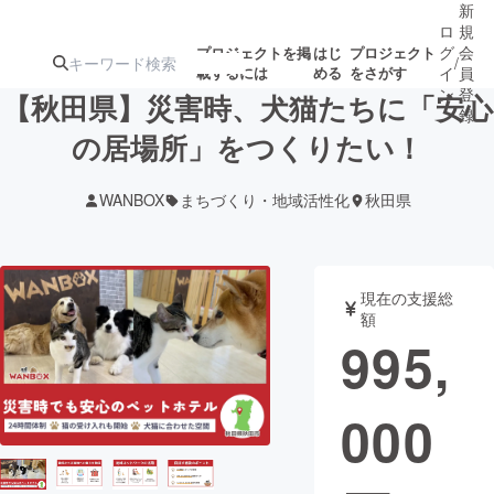
新
ロ
規
グ
会
プロジェクトを掲
はじ
プロジェクト
/
載するには
める
をさがす
イ
員
ン
登
【秋田県】災害時、犬猫たちに「安心
録
の居場所」をつくりたい！
人気のプロ
注目のリ
注目の新着プロ
募集終了が近いプ
もうすぐ公開
WANBOX
まちづくり・地域活性化
秋田県
ジェクト
ターン
ジェクト
ロジェクト
されます
アート・写真
音楽
現在の支援総
額
995,
テクノロジー・ガジェット
ゲーム・サ
000
映像・映画
書籍・雑誌
ビジネス・起業
チャレンジ