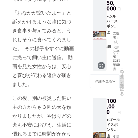
50,
シング
高温・
限：容
ギフト
000
多湿は
器包装
円
セット
「おなかが空いたよ〜」と
避けて
上に記
●シル
を、専
保存し
載 保存
訴えかけるような瞳に気づ
バース
用ギフ
てくだ
方法：
ポン
ト箱に
さい ・
開封後
き食事を与えてみると、う
サーに
てお届
八郎潟
は冷暗
支援
なって
けしま
物語
所に保
者：
れしそうに食べてくれまし
いただ
す。 内
秋田の
0人
管し、
きま
容量：
白魚−し
早めに
お届
た。 その様子をすぐに動画
す。 お
内容
らうお−
け予
お与え
名前を
量:150
定：
に撮って飼い主に送信。 動
原材
下さい
記載し
2025
ml×6本
料：白
・
年09
たプ
画を見た女性からは、安心
入り
魚（秋
ジャー
こ
月
レート
セット
の
田産）
キー
リ
と喜びが伝わる返信が届き
を掲示
内容：
タ
内容
【プレ
ー
いたし
たまね
ン
量：20g
詳細を見る
ミア
ました。
を
ます。
ぎ・に
選
賞味期
ム】白
択
サイ
んじ
す
限：容
神ラム
る
ズ：
ん・い
器包装
肉 原材
この後、別の被災した飼い
100
19.5×6c
ちご&バ
上に記
料：白
m 掲示
,00
ルサミ
載 保存
主の方からも３匹の犬を預
神ラム
箇所：
コ・カ
0
方法：
肉 内
円
店内カ
かりましたが、やはりどの
シス・
直射日
容量：
ウン
●ゴール
麹み
光·高温
30g 賞
犬も不安におびえ、生活に
ター横
ドスポ
そ・甘
多湿を
味期
掲示期
ンサー
酒 賞味
避け､保
限：容
慣れるまでに時間がかかり
間：掲
になっ
期限：
存して
器包装
支援