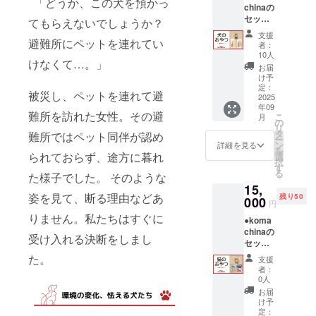
「どうか、この犬を預かっ
chinaの
て大切
セット
に活動
てもらえないでしょうか？
をお送
内容に
支援
りいた
避難所にペットを連れてい
活用さ
者：
しま
せてい
10人
けなくて…。」
す。 秋
ただき
お届
田の良
ます。
け予
質な素
定：
被災し、ペットを連れて避
材を
2025
年09
使っ
難所を訪れた女性。その避
こ
月
た、
の
リ
ペット
タ
難所ではペット同伴が認め
ー
のため
ン
詳細を見る
を
の美味
られておらず、途方に暮れ
選
択
しいご
す
る
た様子でした。 そのような
はんシ
15,
リーズ
姿を見て、断る理由などあ
残り50
です。
000
円
【セッ
りません。私たちはすぐに
●koma
ト内
chinaの
容】 ・
受け入れる決断をしまし
セット
秋田の
をお送
秋鮭 ス
た。
支援
りいた
ティッ
者：
しま
ク 原材
0人
す。 秋
料：鮭
お届
田の良
（秋田
け予
質な素
産） 内
定：