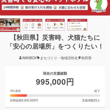
【秋田県】災害時、犬猫たちに
「安心の居場所」をつくりたい！
WANBOX
まちづくり・地域活性化
秋田県
現在の支援総額
995,000
円
終了
19
%達成
目標金額
5,000,000
円
支援者数
25
人