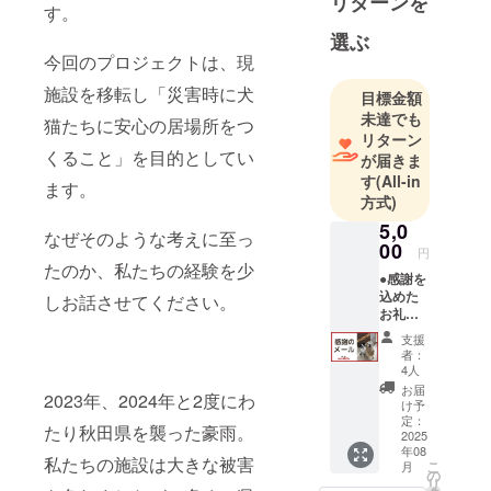
リターンを
す。
選ぶ
今回のプロジェクトは、現
施設を移転し「災害時に犬
目標金額
未達でも
猫たちに安心の居場所をつ
リターン
くること」を目的としてい
が届きま
す
(All-in
ます。
方式)
5,0
なぜそのような考えに至っ
00
円
たのか、私たちの経験を少
●感謝を
込めた
しお話させてください。
お礼
メール
支援
をお送
者：
りいた
4人
しま
お届
2023年、2024年と2度にわ
す。 ※
け予
いただ
定：
たり秋田県を襲った豪雨。
いたご
2025
年08
支援金
私たちの施設は大きな被害
こ
月
はリ
の
リ
ターン