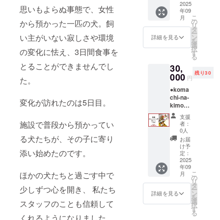
材を
2025
容量：
思いもよらぬ事態で、女性
年09
使っ
35g 賞
こ
月
た、
味期
の
から預かった一匹の犬。飼
リ
ペット
限：容
タ
ー
のため
器包装
い主がいない寂しさや環境
ン
詳細を見る
を
の美味
上に記
選
択
の変化に怯え、3日間食事を
しいご
載 保存
す
る
はんシ
方法：
とることができませんでし
30,
リーズ
高温・
残り30
です。
000
多湿は
円
た。
【セッ
避けて
●koma
ト内
保存し
chi-na-
容】 ・
てくだ
変化が訪れたのは5日目。
kimochi
秋田の
さい ・
(こまち
秋鮭の
ジャー
支援
なきも
切り身
キー
施設で普段から預かってい
者：
ち) 彩
原材
【プレ
0人
dore 6
料：鮭
る犬たちが、その子に寄り
ミア
お届
種ギフ
（秋田
ム】比
け予
添い始めたのです。
トセッ
産） 内
定：
内地鶏
ト 秋田
2025
容量：
もも肉
年09
の厳選
35g 賞
原材
こ
月
ほかの犬たちと過ごす中で
素材で
味期
の
料：比
リ
作った
限：容
タ
内地鶏
少しずつ心を開き、 私たち
ー
ナチュ
器包装
ン
もも肉
詳細を見る
を
ラルな
上に記
選
内容
スタッフのことも信頼して
択
風味の
載 保存
す
量：40g
る
ドレッ
方法：
くれるようになりました。
賞味期