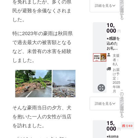
タ
を免れましたが、多くの県
ー
費用が
ン
詳細を見る
を
かから
民が避難を余儀なくされま
選
択
ない
す
る
した。
分、
10,
サービ
ス手数
000
円
特に2023年の豪雨は秋田県
料を除
●感謝を
いて全
で過去最大の被害額となる
込めた
て大切
お礼の
に活動
など、未曾有の水害を経験
お手紙
内容に
支援
をお送
活用さ
しました。
者：
りいた
せてい
8人
しま
ただき
お届
す。 ※
ます。
け予
いただ
定：
いたご
2025
年08
支援金
こ
月
はリ
の
リ
ターン
タ
ー
費用が
ン
詳細を見る
を
そんな豪雨当日の夕方、犬
かから
選
択
ない
す
る
を抱いた一人の女性が当店
分、
15,
サービ
を訪れました。
残り40
ス手数
000
円
料を除
●koma
いて全