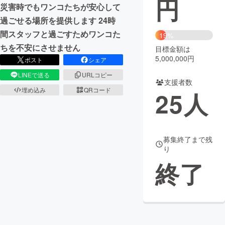
円
災害時でもワンコたちが安心して
まちづくり・地域活性化
過ごせる場所を提供します 24時
間スタッフと過ごすためワンコた
19%
ちを不安にさせません
目標金額は
CAMPFIRE for Social Good
CAMPFIRE Creation
5,000,000円
ポスト
シェア
CAMPFIREふるさと納税
machi-ya
コミュニティ
LINEで送る
URLコピー
支援者数
埋め込み
QRコード
25
人
募集終了まで残
り
終了