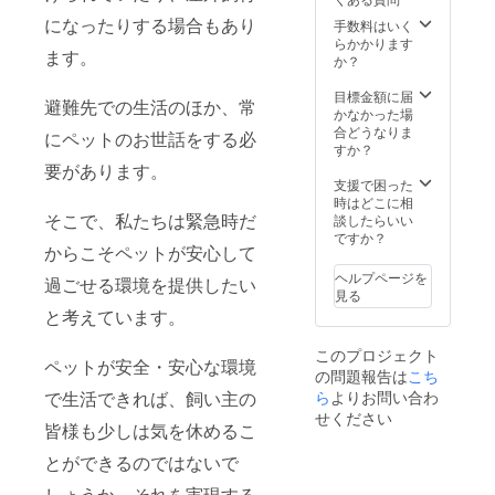
になったりする場合もあり
手数料はいく
らかかります
ます。
か？
目標金額に届
避難先での生活のほか、常
かなかった場
合どうなりま
にペットのお世話をする必
すか？
要があります。
支援で困った
時はどこに相
そこで、私たちは緊急時だ
談したらいい
ですか？
からこそペットが安心して
ヘルプページを
過ごせる環境を提供したい
見る
と考えています。
このプロジェクト
ペットが安全・安心な環境
の問題報告は
こち
ら
よりお問い合わ
で生活できれば、飼い主の
せください
皆様も少しは気を休めるこ
とができるのではないで
しょうか。それを実現する