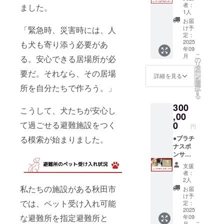
示より1
ていた
枠外に
くださ
上に記
者：
ました。
年間 備
だきま
記載 保
い。 ・
1人
載 保存
考欄に
す。 お
存方
地元魚
方法：
お届
プレー
名前を
法：冷
屋 秋
け予
「緊急時、災害時には、人
開封後
トに記
記載し
暗所保
定：
田の鰍
は冷暗
載を希
たプ
2025
管
も犬も寄り添う必要があ
（いな
所に保
年09
望する
レート
だ）
管し、
こ
月
る。安心できる居場所が必
貴社
を掲示
の
ジャー
早めに
リ
（また
いたし
タ
キー 原
お与え
ー
要だ。それなら、その居場
は個
ます。
ン
材料：
詳細を見る
下さい
を
人）の
サイ
選
鰍（秋
原材料
所を自分たちで作ろう。」
択
お名前
ズ：
す
田県
及び添
る
をご記
19.5×6c
産）
加物等
300
入くだ
m 掲示
内容
の食品
こうして、犬たちが安心し
さい。
箇所：
,00
量：45g
表示は
店内カ
0
て過ごせる避難施設をつく
賞味期
お届け
円
ウン
限：容
商品の
ター横
●プラチ
る模索が始まりました。
器包装
ラベル
掲示期
ナスポ
上に記
に表記
間：掲
ンサー
載 保存
されま
示より1
になっ
方法：
す。 商
支援
年間 備
ていた
直射日
品開封
者：
考欄に
だきま
光·高温
2人
前には
プレー
す。 お
私たちの施設がある秋田市
多湿を
必ずお
お届
トに記
名前を
避け､保
け予
届けの
載を希
記載し
では、ペット受け入れ可能
定：
存して
リター
望する
たプ
2025
くださ
ンに貼
な避難所を指定避難所と
年09
貴社
レート
い。 原
付され
こ
月