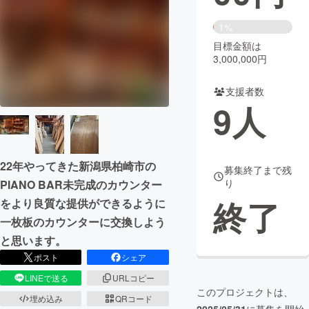
まちづくり・地域活性化
1%
目標金額は
3,000,000円
CAMPFIRE for Social Good
CAMPFIRE Creation
CAMPFIREふるさと納税
machi-ya
コミュニティ
支援者数
9
人
22年やってきた新潟県柏崎市の
募集終了まで残
り
PIANO BAR未完成のカウンター
終了
をより良質な提供ができるように
一枚板のカウンターに交換しよう
と思います。
ポスト
シェア
LINEで送る
URLコピー
このプロジェクトは、
埋め込み
QRコード