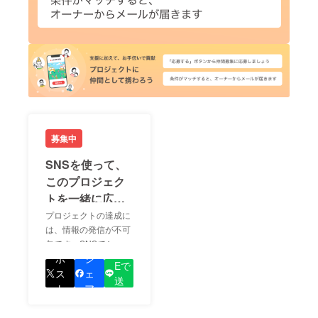
募集中
SNSを使って、
このプロジェク
トを一緒に広め
ましょう！
プロジェクトの達成に
は、情報の発信が不可
欠です。SNSでシェア
LIN
をして、あなたが応援
ポ
シ
Eで
しているプロジェクト
ス
ェ
送
の良さを知ってもらい
ト
ア
る
ましょう！