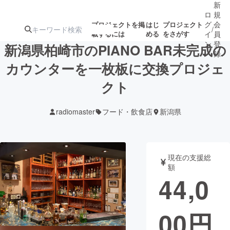
新
ロ
規
グ
会
プロジェクトを掲
はじ
プロジェクト
/
載するには
める
をさがす
イ
員
ン
登
新潟県柏崎市のPIANO BAR未完成の
録
カウンターを一枚板に交換プロジェ
クト
人気のプロ
注目のリ
注目の新着プロ
募集終了が近いプ
もうすぐ公開
ジェクト
ターン
ジェクト
ロジェクト
されます
radiomaster
フード・飲食店
新潟県
アート・写真
音楽
現在の支援総
テクノロジー・ガジェット
ゲーム・サ
額
44,0
映像・映画
書籍・雑誌
00
円
ビジネス・起業
チャレンジ