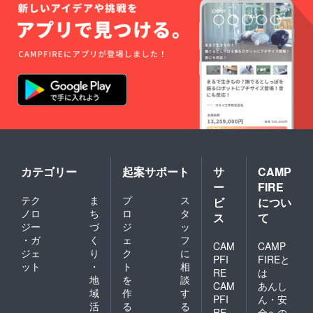
カテゴリー
起案サポート
サ
CAMP
ー
FIRE
テク
ま
プ
ス
ビ
につい
ノロ
ち
ロ
タ
ス
て
ジー
づ
ジ
ッ
・ガ
く
ェ
フ
CAM
CAMP
ジェ
り
ク
に
PFI
FIREと
ット
・
ト
相
RE
は
地
を
談
CAM
あんし
域
作
す
PFI
ん・安
活
る
る
RE
全への