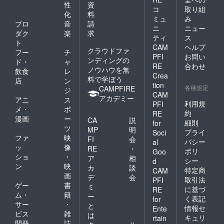
性
資
コ
取り組
化
料
ミュ
み
プロ
音
請
ニ
ニュー
ダク
楽
求
ティ
ス
ト
CAM
ヘルプ
クラウドファ
フー
チ
PFI
お問い
ンディングの
ド・
ャ
RE
合わせ
ノウハウを無
飲食
レ
Crea
料で学ぼう
店
ン
tion
各種規定
CAMPFIRE
ジ
CAM
アカデミー
アニ
ス
利用規
PFI
メ・
ポ
約
RE
漫画
ー
CA
説
細則
for
ツ
MP
明
プライ
Soci
ファ
映
FI
会
バシー
al
ッ
像
RE
・
ポリ
Goo
ショ
・
ア
相
シー
d
ン
映
カ
談
特定商
CAM
画
デ
会
取引法
PFI
ゲー
書
ミ
に基づ
RE
ム・
籍
ー
く表記
for
サー
・
と
情報セ
Ente
ビス
雑
は
キュリ
rtain
開発
誌