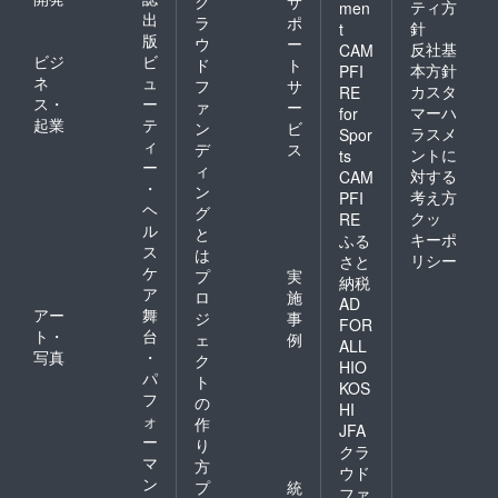
ク
サ
ティ方
men
出
ラ
ポ
針
t
版
ウ
ー
反社基
CAM
ビジ
ビ
ド
ト
本方針
PFI
ネ
ュ
フ
サ
カスタ
RE
ス・
ー
ァ
ー
マーハ
for
起業
テ
ン
ビ
ラスメ
Spor
ィ
デ
ス
ントに
ts
ー
ィ
対する
CAM
・
ン
考え方
PFI
ヘ
グ
クッ
RE
ル
と
キーポ
ふる
ス
は
リシー
さと
ケ
プ
実
納税
ア
ロ
施
AD
アー
舞
ジ
事
FOR
ト・
台
ェ
例
ALL
写真
・
ク
HIO
パ
ト
KOS
フ
の
HI
ォ
作
JFA
ー
り
クラ
マ
方
ウド
ン
プ
統
ファ