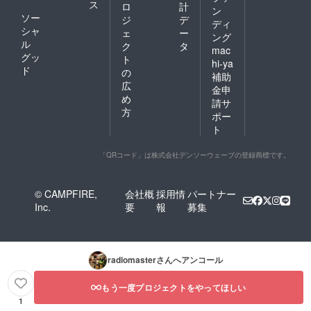
ス
ロ
計
ン
ソー
ジ
デ
ディ
シャ
ェ
ー
ング
ル
ク
タ
mac
グッ
ト
hi-ya
ド
の
補助
広
金申
め
請サ
方
ポー
ト
「QRコード」は株式会社デンソーウェーブの登録商標です。
© CAMPFIRE,
会社概
採用情
パートナー
Inc.
要
報
募集
radiomaster
さんへアンコール
もう一度プロジェクトをやってほしい
1