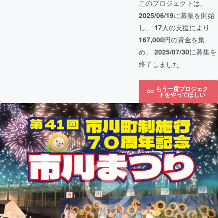
このプロジェクトは、
2025/06/19
に募集を開始
し、
17
人の支援により
167,000
円の資金を集
め、
2025/07/30
に募集を
終了しました
もう一度プロジェク
トをやってほしい