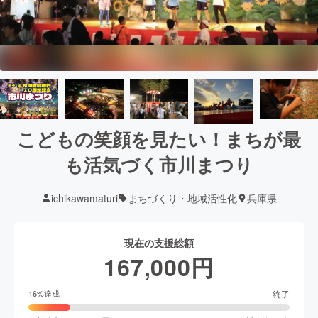
こどもの笑顔を見たい！まちが最
も活気づく市川まつり
ichikawamaturi
まちづくり・地域活性化
兵庫県
現在の支援総額
167,000
円
終了
16
%達成