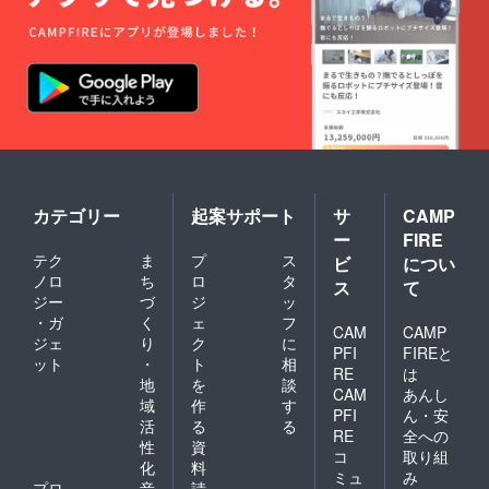
カテゴリー
起案サポート
サ
CAMP
ー
FIRE
テク
ま
プ
ス
ビ
につい
ノロ
ち
ロ
タ
ス
て
ジー
づ
ジ
ッ
・ガ
く
ェ
フ
CAM
CAMP
ジェ
り
ク
に
PFI
FIREと
ット
・
ト
相
RE
は
地
を
談
CAM
あんし
域
作
す
PFI
ん・安
活
る
る
RE
全への
性
資
コ
取り組
化
料
ミュ
み
プロ
音
請