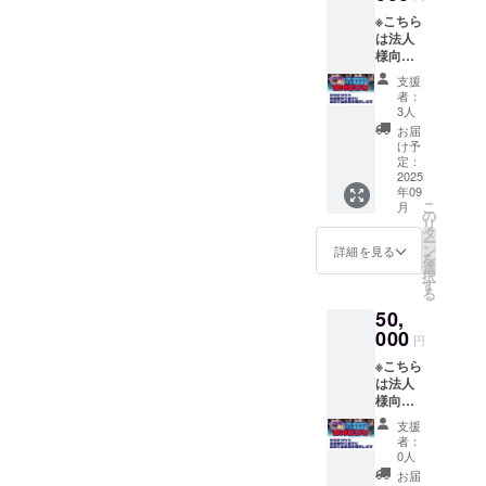
②市川
※こちら
まつり
は法人
で企業
様向け
名をご
のリ
紹介さ
支援
ターン
せてい
者：
になり
ただき
3人
ます。
ます。
お届
①市川
※備考欄
け予
まつり
に企業
定：
で、協
2025
名の記
年09
賛企業
入をお
こ
月
名のご
願いし
の
リ
紹介を
ます。
タ
ー
させて
※雨天に
ン
詳細を見る
を
いただ
より実
選
択
きま
施でき
す
る
す。 ②
ない場
50,
市川ま
合は、
つり
000
会場で
円
で、協
お名前
※こちら
賛企業
をご紹
は法人
名の掲
介しま
様向け
示をさ
す。
のリ
せてい
支援
ターン
ただき
者：
になり
ます。
0人
ます。
※雨天に
お届