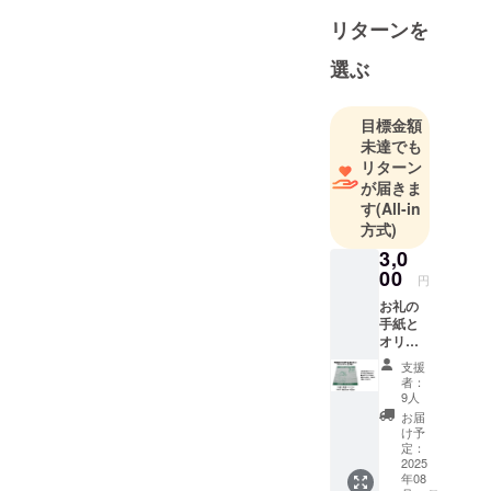
リターンを
選ぶ
目標金額
未達でも
リターン
が届きま
す
(All-in
方式)
3,0
00
円
お礼の
手紙と
オリジ
ナル
支援
グッズ
者：
（ひま
9人
りんマ
お届
グネッ
け予
ト）
定：
2025
年08