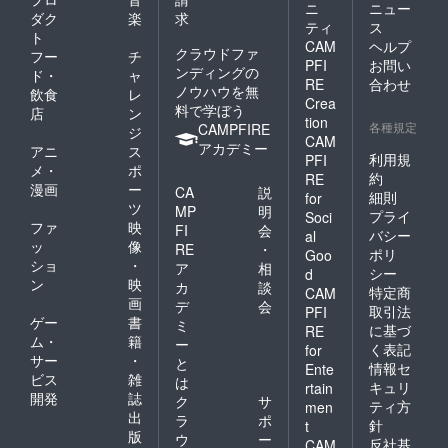
ニ
ニュー
ダク
楽
求
ティ
ス
ト
CAM
ヘルプ
クラウドファ
フー
チ
PFI
お問い
ンディングの
ド・
ャ
RE
合わせ
ノウハウを無
飲食
レ
Crea
料で学ぼう
店
ン
tion
各種規定
CAMPFIRE
ジ
CAM
アカデミー
アニ
ス
利用規
PFI
メ・
ポ
約
RE
漫画
ー
CA
説
細則
for
ツ
MP
明
プライ
Soci
ファ
映
FI
会
バシー
al
ッ
像
RE
・
ポリ
Goo
ショ
・
ア
相
シー
d
ン
映
カ
談
特定商
CAM
画
デ
会
取引法
PFI
ゲー
書
ミ
に基づ
RE
ム・
籍
ー
く表記
for
サー
・
と
情報セ
Ente
ビス
雑
は
キュリ
rtain
開発
誌
ク
サ
ティ方
men
出
ラ
ポ
針
t
版
ウ
ー
反社基
CAM