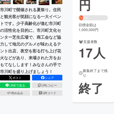
円
市川町で開催される夏祭り。住民
まちづくり・地域活性化
と観光客が笑顔になる一大イベン
16%
トです。少子高齢化が進む市川町
目標金額は
CAMPFIRE for Social Good
CAMPFIRE Creation
1,000,000円
の活性化を目的に、市川町文化セ
CAMPFIREふるさと納税
machi-ya
コミュニティ
ンター芝生広場で、商工会など協
支援者数
力して地元のグルメが味わえるテ
17
人
ント出店、夜空を彩る打ち上げ花
火などがあり、来場された方をお
もてなしします！みなさんの手で
募集終了まで残
市川町を盛り上げましょう！
り
ポスト
シェア
終了
LINEで送る
URLコピー
埋め込み
QRコード