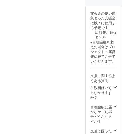
す。 ③
願いし
市川町
ます。
ホーム
④市川
支援金の使い道
ページ
まつり
集まった支援金
で、協
オリジ
は以下に使用す
賛企業
ナルポ
る予定です。
名のご
ロシャ
広報費、花火
紹介を
ツ1枚
委託料
させて
サイズ
※目標金額を超
いただ
S,M,L
えた場合はプロ
きま
ジェクトの運営
す。 ※
費に充てさせて
備考欄
いただきます。
に企業
名の記
入をお
支援に関するよ
願いし
くある質問
ます。
④市川
手数料はいく
まつり
らかかります
オリジ
か？
ナルポ
ロシャ
目標金額に届
ツ2枚
かなかった場
サイズ
合どうなりま
S,M,L
すか？
支援で困った