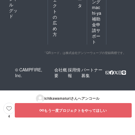
ング
ル
ク
タ
mac
グッ
ト
hi-ya
ド
の
補助
広
金申
め
請サ
方
ポー
ト
「QRコード」は株式会社デンソーウェーブの登録商標です。
© CAMPFIRE,
会社概
採用情
パートナー
Inc.
要
報
募集
ichikawamaturi
さんへアンコール
もう一度プロジェクトをやってほしい
4