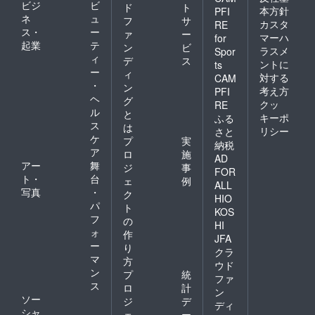
ビジ
ビ
ド
ト
本方針
PFI
ネ
ュ
フ
サ
カスタ
RE
ス・
ー
ァ
ー
マーハ
for
起業
テ
ン
ビ
ラスメ
Spor
ィ
デ
ス
ントに
ts
ー
ィ
対する
CAM
・
ン
考え方
PFI
ヘ
グ
クッ
RE
ル
と
キーポ
ふる
ス
は
リシー
さと
ケ
プ
実
納税
ア
ロ
施
AD
アー
舞
ジ
事
FOR
ト・
台
ェ
例
ALL
写真
・
ク
HIO
パ
ト
KOS
フ
の
HI
ォ
作
JFA
ー
り
クラ
マ
方
ウド
ン
プ
統
ファ
ス
ロ
計
ン
ソー
ジ
デ
ディ
シャ
ェ
ー