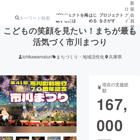
新
ロ
規
グ
会
プロジェクトを掲
はじ
プロジェクト
/
載するには
める
をさがす
イ
員
ン
登
こどもの笑顔を見たい！まちが最も
録
活気づく市川まつり
人気のプロ
注目のリ
注目の新着プロ
募集終了が近いプ
もうすぐ公開
ichikawamaturi
まちづくり・地域活性化
兵庫県
ジェクト
ターン
ジェクト
ロジェクト
されます
アート・写真
音楽
現在の支援総
額
167,
テクノロジー・ガジェット
ゲーム・サ
000
映像・映画
書籍・雑誌
ビジネス・起業
チャレンジ