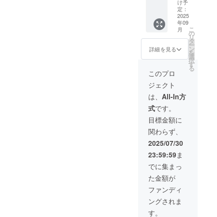
①市川
より実
け予
まつり
施でき
定：
で、協
2025
ない場
年09
賛企業
合は会
こ
月
名のご
場で企
の
リ
紹介を
業名を
タ
ー
させて
ご紹介
ン
詳細を見る
を
いただ
しま
選
択
きま
す。 ③
す
る
す。 ②
市川町
このプロ
市川ま
ホーム
ジェクト
つり
ページ
で、協
で、協
は、
All-In方
賛企業
賛企業
式
です。
名の掲
名のご
示をさ
紹介を
目標金額に
せてい
させて
関わらず、
ただき
いただ
ます。
きま
2025/07/30
※雨天に
す。
23:59:59
ま
より実
（2025
施でき
年9月30
でに集まっ
ない場
日ま
た金額が
合は、
で） ※
会場で
備考欄
ファンディ
企業名
に企業
ングされま
をご紹
名の記
介しま
入をお
す。