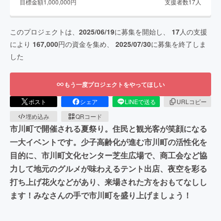
目標金額
1,000,000
円
支援者数
17
人
このプロジェクトは、
2025/06/19
に募集を開始し、
17
人の支援
により
167,000
円の資金を集め、
2025/07/30
に募集を終了しま
した
もう一度プロジェクトをやってほしい
ポスト
シェア
LINEで送る
URLコピー
埋め込み
QRコード
市川町で開催される夏祭り。住民と観光客が笑顔になる
一大イベントです。少子高齢化が進む市川町の活性化を
目的に、市川町文化センター芝生広場で、商工会など協
力して地元のグルメが味わえるテント出店、夜空を彩る
打ち上げ花火などがあり、来場された方をおもてなしし
ます！みなさんの手で市川町を盛り上げましょう！