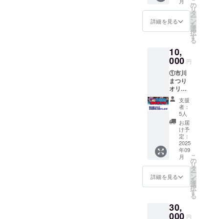
こ
月
の
リ
タ
ー
ン
詳細を見る
を
選
択
す
る
10,
000
円
①市川
まつり
オリジ
ナルポ
支援
ロシャ
者：
ツ1枚
5人
サイズ
お届
S,M,L
け予
企業様
定：
の場合
2025
年09
①市川
こ
月
まつり
の
リ
オリジ
タ
ー
ナルポ
ン
詳細を見る
を
ロシャ
選
択
ツ１
す
る
枚 サ
30,
イズ
S,M、L
000
円