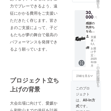
稿しま
選
択
お名前
す。ア
す
力でプレーできるよう、遠
る
（また
プリが
30,
は企業
存続す
征にかかる費用をご支援い
様名）
000
る限り
円
ただきたく存じます。皆さ
を掲載
掲載さ
感謝の
※」並び
れま
まのご支援によって、子ど
気持ち
に「選
す。支
を込め
手から
援時、
もたちが夢の舞台で最高の
て「感
のお礼
必ず備
支援
謝の
の手
考欄に
者：
パフォーマンスを発揮でき
メッ
紙」を
掲載希
0人
セー
返礼さ
望の有
るよう願っています。
お届
ジ」、
せてい
無とお
け予
「当
ただき
定：
名前を
チーム
2025
ます。
ご記入
年09
のイン
※2025
くださ
こ
月
スタグ
年8月よ
の
い。
リ
ラムに
り当
タ
ー
ご支援
チーム
ン
詳細を見る
を
プロジェクト立ち
者様の
のイン
選
択
お名前
スタグ
す
る
（また
上げの背景
ラムに
このプロ
は企業
個別投
ジェクト
様名）
稿しま
を掲載
す。ア
は、
All-In方
大会出場に向けて、愛媛か
※1」、
プリが
式
です。
「選手
存続す
ら和歌山までの遠征を計画
からの
る限り