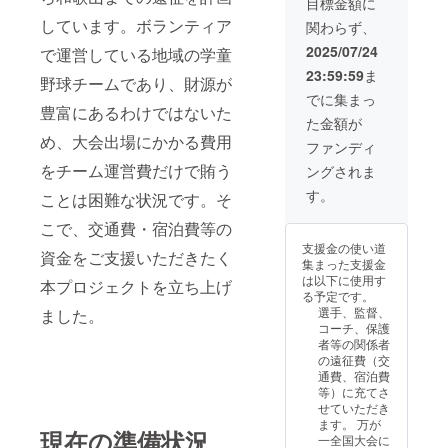
目標金額に
お礼の
掲載さ
しています。ボランティア
関わらず、
手紙」
れま
並びに
す。支
2025/07/24
で運営している地域の学童
「選手
援時、
23:59:59
ま
からの
必ず備
野球チームであり、財源が
お礼の
考欄に
でに集まっ
動画
豊富にあるわけではないた
掲載希
た金額が
※2」を
望の有
め、大会出場にかかる費用
返礼さ
無とお
ファンディ
せてい
名前を
をチーム運営費だけで賄う
ングされま
ただき
ご記入
ます。
くださ
す。
ことは困難な状況です。そ
※1
い。
2025年
こで、交通費・宿泊費等の
8月より
支援金の使い道
当チー
資金をご支援いただきたく
集まった支援金
ムのイ
は以下に使用す
本プロジェクトを立ち上げ
ンスタ
る予定です。
グラム
選手、監督、
ました。
に個別
コーチ、保護
投稿し
者等の関係者
ます。
の遠征費（交
アプリ
通費、宿泊費
が存続
等）に充てさ
する限
せていただき
り掲載
ます。 万が
されま
現在の準備状況
一全国大会に
す。支