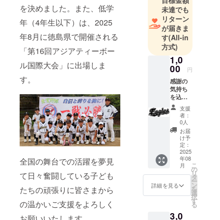
目標金額
を決めました。また、低学
未達でも
リターン
年（4年生以下）は、2025
が届きま
年8月に徳島県で開催される
す
(All-in
方式)
「第16回アジアティーボー
1,0
ル国際大会」に出場しま
00
円
す。
感謝の
気持ち
を込め
て「お
支援
礼の
者：
メッ
0人
セー
お届
ジ」を
け予
お送り
定：
しま
2025
年08
す。
全国の舞台での活躍を夢見
こ
月
の
リ
て日々奮闘している子ども
タ
ー
ン
詳細を見る
たちの頑張りに皆さまから
を
選
択
す
の温かいご支援をよろしく
る
3,0
お願いいたします。