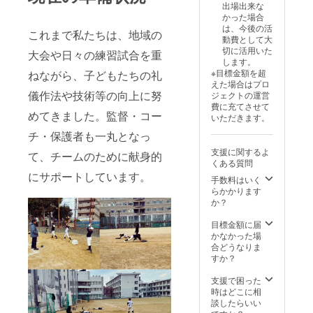
出場出来な
援時、
かった場合
必ず備
は、今後の活
考欄に
これまで私たちは、地域の
動費として大
掲載希
切に活用いた
大会や日々の練習試合を重
望の有
します。
無とお
※目標金額を超
ねながら、子どもたちの礼
名前を
えた場合はプロ
ご記入
儀作法や技術等の向上に努
ジェクトの運営
くださ
費に充てさせて
い。
めてきました。監督・コー
いただきます。
※2 約
10秒程
チ・保護者も一丸となっ
度の動
支援に関するよ
て、チームのために献身的
画を
くある質問
メール
にサポートしています。
にURL
手数料はいく
をお送
らかかります
りしま
か？
す。
目標金額に届
かなかった場
合どうなりま
すか？
支援で困った
時はどこに相
談したらいい