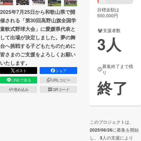
4%
目標金額は
2025年7月25日から和歌山県で開
まちづくり・地域活性化
500,000円
催される「第30回高野山旗全国学
童軟式野球大会」に愛媛県代表と
支援者数
CAMPFIRE for Social Good
CAMPFIRE Creation
3
人
して出場が決定しました。夢の舞
CAMPFIREふるさと納税
machi-ya
コミュニティ
台へ挑戦する子どもたちのために
皆さまのご支援をよろしくお願い
いたします。
募集終了まで残
ポスト
シェア
り
終了
LINEで送る
URLコピー
埋め込み
QRコード
このプロジェクトは、
2025/06/26
に募集を開始
し、
3
人の支援により