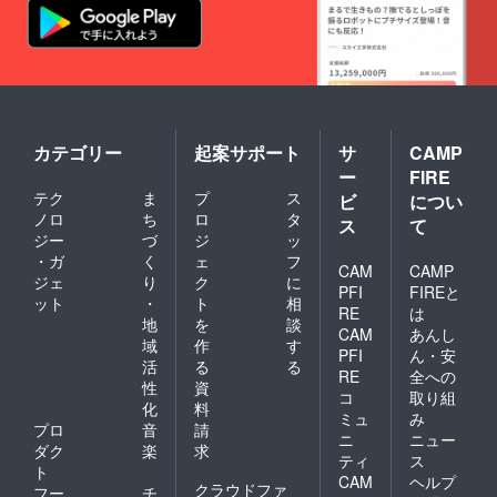
カテゴリー
起案サポート
サ
CAMP
ー
FIRE
テク
ま
プ
ス
ビ
につい
ノロ
ち
ロ
タ
ス
て
ジー
づ
ジ
ッ
・ガ
く
ェ
フ
CAM
CAMP
ジェ
り
ク
に
PFI
FIREと
ット
・
ト
相
RE
は
地
を
談
CAM
あんし
域
作
す
PFI
ん・安
活
る
る
RE
全への
性
資
コ
取り組
化
料
ミュ
み
プロ
音
請
ニ
ニュー
ダク
楽
求
ティ
ス
ト
CAM
ヘルプ
クラウドファ
フー
チ