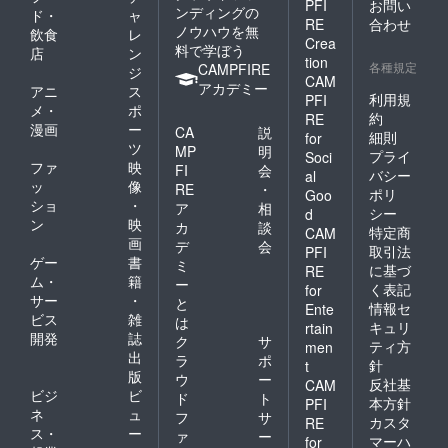
PFI
お問い
ンディングの
ド・
ャ
RE
合わせ
ノウハウを無
飲食
レ
Crea
料で学ぼう
店
ン
tion
各種規定
CAMPFIRE
ジ
CAM
アカデミー
アニ
ス
利用規
PFI
メ・
ポ
約
RE
漫画
ー
CA
説
細則
for
ツ
MP
明
プライ
Soci
ファ
映
FI
会
バシー
al
ッ
像
RE
・
ポリ
Goo
ショ
・
ア
相
シー
d
ン
映
カ
談
特定商
CAM
画
デ
会
取引法
PFI
ゲー
書
ミ
に基づ
RE
ム・
籍
ー
く表記
for
サー
・
と
情報セ
Ente
ビス
雑
は
キュリ
rtain
開発
誌
ク
サ
ティ方
men
出
ラ
ポ
針
t
版
ウ
ー
反社基
CAM
ビジ
ビ
ド
ト
本方針
PFI
ネ
ュ
フ
サ
カスタ
RE
ス・
ー
ァ
ー
マーハ
for