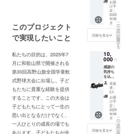
セー
お届
ジ」並
け予
びに
定：
「当
2025
年08
チーム
こ
月
このプロジェクト
のイン
の
リ
スタグ
タ
ー
ラムに
ン
で実現したいこと
詳細を見る
を
ご支援
選
択
者様の
す
る
お名前
10,
（また
私たちの目的は、2025年7
は企業
000
円
月に和歌山県で開催される
様名）
感謝の
を掲載
第30回高野山旗全国学童軟
気持ち
※」を返
を込め
礼させ
式野球大会に出場し、子ど
て「感
ていた
支援
謝の
だきま
者：
もたちに貴重な経験を提供
メッ
す。
2人
セー
※2025
することです。この大会は
お届
ジ」、
年8月よ
け予
「当
子どもたちにとって一生の
り当
定：
チーム
2025
チーム
年08
思い出となるだけでなく、
のイン
のイン
こ
月
スタグ
スタグ
の
リ
一人ひとりの成長の場でも
ラムに
ラムに
タ
ー
ご支援
個別投
ン
詳細を見る
あります。子どもたちが全
を
者様の