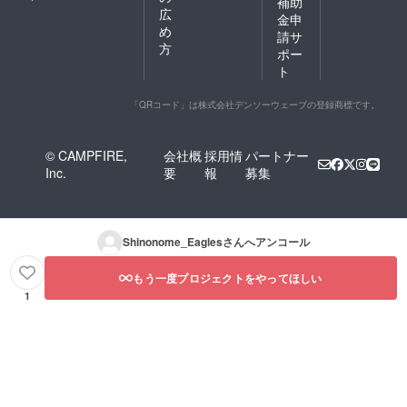
補助
広
金申
め
請サ
方
ポー
ト
「QRコード」は株式会社デンソーウェーブの登録商標です。
© CAMPFIRE,
会社概
採用情
パートナー
Inc.
要
報
募集
Shinonome_Eagles
さんへアンコール
もう一度プロジェクトをやってほしい
1