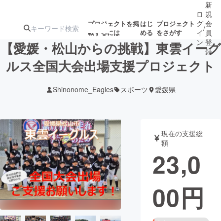
新
ロ
規
グ
会
プロジェクトを掲
はじ
プロジェクト
/
載するには
める
をさがす
イ
員
ン
登
【愛媛・松山からの挑戦】東雲イーグ
録
ルス全国大会出場支援プロジェクト
人気のプロ
注目のリ
注目の新着プロ
募集終了が近いプ
もうすぐ公開
Shinonome_Eagles
スポーツ
愛媛県
ジェクト
ターン
ジェクト
ロジェクト
されます
アート・写真
音楽
現在の支援総
額
23,0
テクノロジー・ガジェット
ゲーム・サ
00
円
映像・映画
書籍・雑誌
ビジネス・起業
チャレンジ