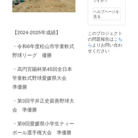
ですか？
ヘルプページを
見る
【2024-2025年成績】
このプロジェクト
の問題報告は
こち
ら
よりお問い合わ
・令和6年度松山市学童軟式
せください
野球リーグ 優勝
・高円宮賜杯第45回全日本
学童軟式野球愛媛県大会
準優勝
・第3回平井正史親善野球大
会 準優勝
・第9回愛媛県小学生ティー
ボール選手権大会 準優勝