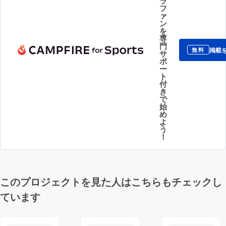
ラ
フ
ァ
ン
を
専
門
掲載
無料
サ
ポ
ー
ト
付
き
で
始
め
よ
う
！
このプロジェクトを見た人はこちらもチェックし
ています