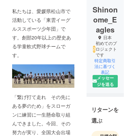
Shinon
私たちは、愛媛県松山市で
ome_E
活動している「東雲イーグ
agles
ルススポーツ少年団」で
す。創部20年以上の歴史あ
日本
初めてのプ
る学童軟式野球チームで
ロジェクト
す。
です
特定商取引
法に基づく
表記
メッセー
ジを送る
「繋げ打て走れ その先に
ある夢のため」をスローガ
リターンを
ンに練習に一生懸命取り組
選ぶ
んできました。今回、その
努力が実り、全国大会出場