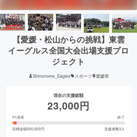
【愛媛・松山からの挑戦】東雲
イーグルス全国大会出場支援プロ
ジェクト
Shinonome_Eagles
スポーツ
愛媛県
現在の支援総額
23,000
円
終了
4
%達成
目標金額
500,000
円
支援者数
3
人