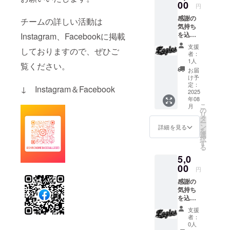
00
円
感謝の
チームの詳しい活動は
気持ち
を込め
Instagram、Facebookに掲載
て「お
支援
しておりますので、ぜひご
礼の
者：
メッ
1人
覧ください。
セー
お届
ジ」を
け予
お送り
定：
↓ Instagram＆Facebook
しま
2025
年08
す。
こ
月
※1,000
の
リ
円と同
タ
ー
じ返礼
ン
詳細を見る
を
内容に
選
択
なりま
す
る
す。
5,0
00
円
感謝の
気持ち
を込め
て「感
支援
謝の
者：
メッ
0人