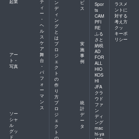
起業
テ
ン
ビ
ラスメ
Spor
ィ
デ
ス
ントに
ts
ー
ィ
対する
CAM
・
ン
考え方
PFI
ヘ
グ
クッ
RE
ル
と
キーポ
ふる
ス
は
リシー
さと
ケ
プ
実
納税
ア
ロ
施
AD
アー
舞
ジ
事
FOR
ト・
台
ェ
例
ALL
写真
・
ク
HIO
パ
ト
KOS
フ
の
HI
ォ
作
JFA
ー
り
クラ
マ
方
ウド
ン
プ
統
ファ
ス
ロ
計
ン
ソー
ジ
デ
ディ
シャ
ェ
ー
ング
ル
ク
タ
mac
グッ
ト
hi-ya
ド
の