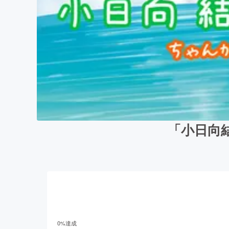
「小日向結
0
%達成