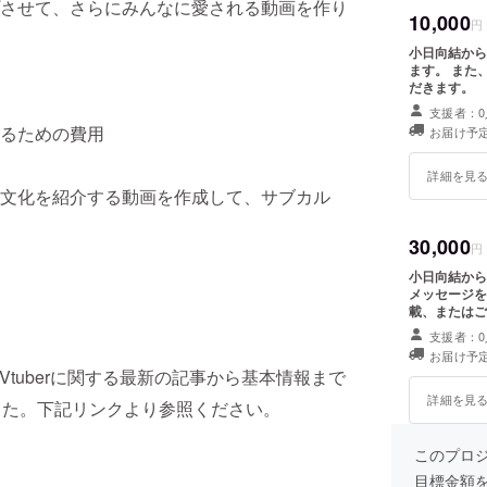
させて、さらにみんなに愛される動画を作り
10,000
円
小日向結から
ます。 また
だきます。
支援者：0
るための費用
お届け予定
詳細を見
文化を紹介する動画を作成して、サブカル
30,000
円
小日向結から
メッセージを
載、またはご
支援者：0
お届け予定
Vtuberに関する最新の記事から基本情報まで
詳細を見
ました。下記リンクより参照ください。
このプロジェ
目標金額