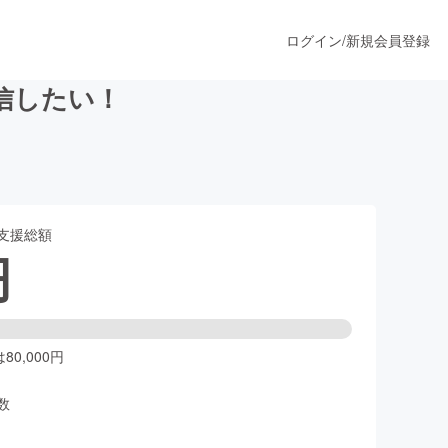
ログイン
/
新規会員登録
発信したい！
うすぐ公開されます
支援総額
プロダクト
円
ファッション
スポーツ
0,000円
数
ア
ソーシャルグッド
人