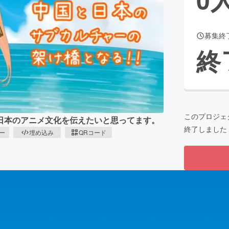
募集終
CAMPFIRE for Social Good
CAMPFIRE Creation
終
CAMPFIREふるさと納税
machi-ya
コミュニティ
このプロジェ
日本のアニメ文化を伝えたいと思ってます。
終了しました
ピー
埋め込み
QRコード