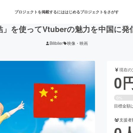
プロジェクトを掲載するには
はじめる
プロジェクトをさがす
」を使ってVtuberの魅力を中国に
Bilibiler
映像・映画
注目のリターン
注目の新着プロジェクト
募集終了が近いプロジェクト
も
現在の
音楽
舞台・パフォーマンス
0
ゲーム・サービス開発
フード・飲食店
0%
書籍・雑誌出版
アニメ・漫画
目標金額は8
支援者
チャレンジ
ビューティー・ヘルスケ
0