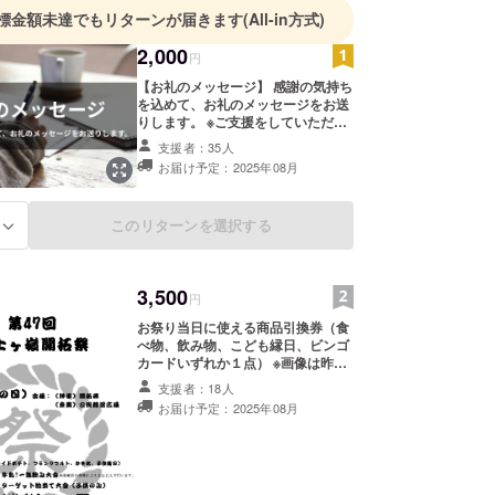
標金額未達でもリターンが届きます
(All-in方式)
2,000
円
【お礼のメッセージ】 感謝の気持ち
を込めて、お礼のメッセージをお送
りします。 ※ご支援をしていただく
際に、どのリターンも『上乗せ支
支援者：35人
援』をすることができます。 ご都
お届け予定：2025年08月
合がよろしければリターンの額に上
乗せして、ご支援頂けますと大変嬉
しいです。 ■手数料について ・
このリターンを選択する
る
なお、1支援あたり別途システム利
用料（※）が発生いたします。
（※）システム利用料支援金額が1万
円未満の場合：228円＋消費税22
3,500
円 支援金額が1万円
円
以上の場合：支援金額の2.27%＋消
お祭り当日に使える商品引換券（食
費税
べ物、飲み物、こども縁日、ビンゴ
カードいずれか１点） ※画像は昨年
のものになります。実際は本年版の
支援者：18人
引換券付きチラシをお渡しします。
お届け予定：2025年08月
※ご支援をしていただく際に、どの
リターンも『上乗せ支援』をするこ
とができます。 ご都合がよろしけ
ればリターンの額に上乗せして、ご
支援頂けますと大変嬉しいです。 ■