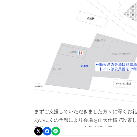
まずご支援していただきました方々に深くお礼
あいにくの予報により会場を雨天仕様で設置し
民館で執り行います。余興会場は屋内ゲートボ
ます。駐車所は公民館前広場（晴天時会場）を