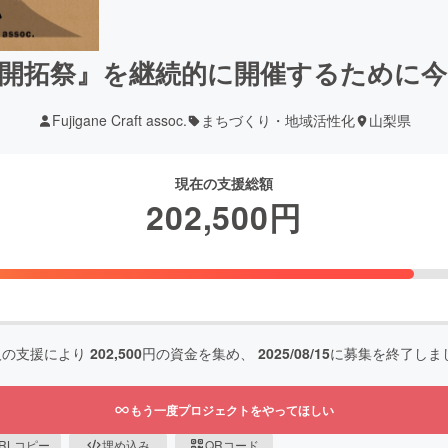
開拓祭』を継続的に開催するために
Fujigane Craft assoc.
まちづくり・地域活性化
山梨県
現在の支援総額
202,500
円
人の支援により
202,500
円の資金を集め、
2025/08/15
に募集を終了しま
もう一度プロジェクトをやってほしい
RLコピー
埋め込み
QRコード