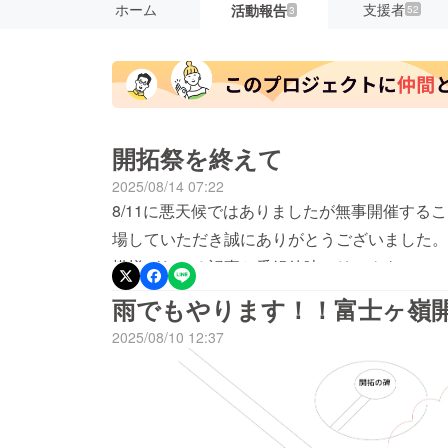
ホーム
支援者
活動報告
52
3
開拓祭を終えて
2025/08/14 07:22
8/11に悪天候ではありましたが無事開催する
場していただき誠にありがとうございました。
模様がわかる記事と番組放映のリンクをシェア
覧ください！https://share.google/i0RL
雨でもやります！！富士ヶ嶺
て支援してくださった方々に深く御礼申し上げ
2025/08/10 12:37
ていただき目的である継続開催を支援すること
多々ありますが富士ヶ嶺地域のポテンシャルを
も尽力して参りますのでよろしくお願いいたし
拓祭を乞うご期待ください！！