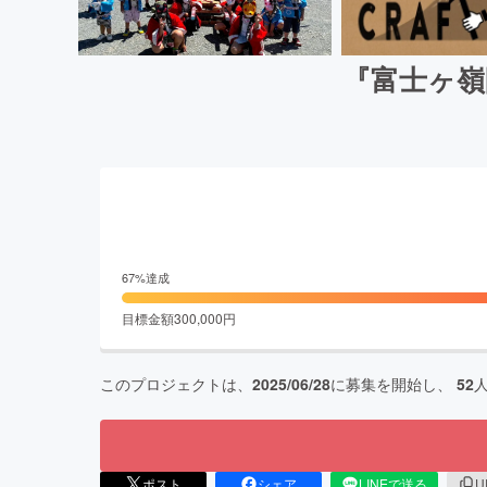
『富士ヶ嶺
67
%達成
目標金額
300,000
円
このプロジェクトは、
2025/06/28
に募集を開始し、
52
ポスト
シェア
LINEで送る
U