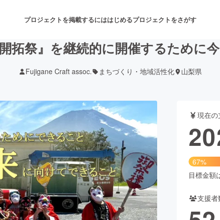
プロジェクトを掲載するには
はじめる
プロジェクトをさがす
開拓祭』を継続的に開催するために
Fujigane Craft assoc.
まちづくり・地域活性化
山梨県
注目のリターン
注目の新着プロジェクト
募集終了が近いプロジェクト
も
現在の
音楽
舞台・パフォーマンス
20
ゲーム・サービス開発
フード・飲食店
67%
書籍・雑誌出版
アニメ・漫画
目標金額は3
支援者
チャレンジ
ビューティー・ヘルスケ
52