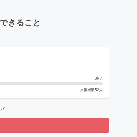
今できること
終了
支援者数
52
人
した