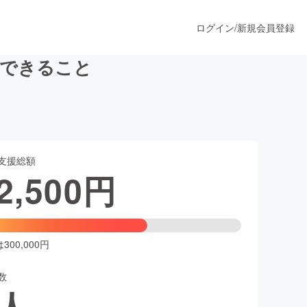
ログイン
/
新規会員登録
今できること
うすぐ公開されます
支援総額
プロダクト
2,500
円
ファッション
スポーツ
00,000円
数
ア
ソーシャルグッド
人