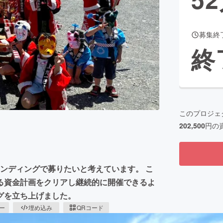
募集終
CAMPFIRE for Social Good
CAMPFIRE Creation
終
CAMPFIREふるさと納税
machi-ya
コミュニティ
このプロジェ
202,500
円の
ファンディングで募りたいと考えています。 こ
る資金計画をクリアし継続的に開催できるよ
グを立ち上げました。
ピー
埋め込み
QRコード