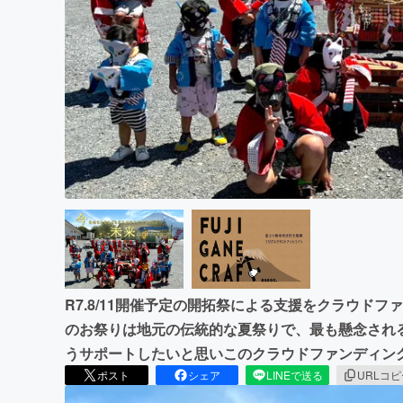
まちづくり・地域活性化
R7.8/11開催予定の開拓祭による支援をクラウド
のお祭りは地元の伝統的な夏祭りで、最も懸念され
うサポートしたいと思いこのクラウドファンディン
ポスト
シェア
LINEで送る
URLコ