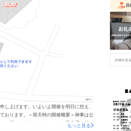
目
詳細を見
申し上げます。いよいよ開催を明日に控え、
ております。＜雨天時の開催概要＞神事は公
ール場になります。イベントは予定通り行い
もっと見る
ご利用ください。トイレは晴天時同様に公民