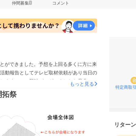
仲間募集
コメント
1
ことができました。予想を上回る多くに方に来
活動報告としてテレビ取材依頼があり当日の
しますのでご興味がございましたら是非ご閲
もっと見る
特定商取
vXfAit7L9yAG9改めてクラウドファンディングを通じ
開拓祭
ます。開催にあたってたくさんの人達に支え
が出来ました。来年以降に向けて改善点は
活かしてより良いお祭りになるようこれから
ます。また来年アップデートした富士ヶ嶺開
リターン