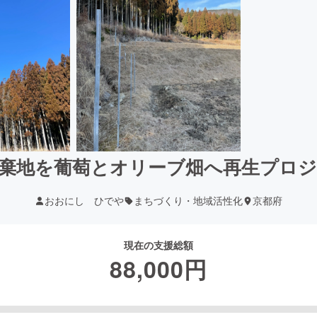
棄地を葡萄とオリーブ畑へ再生プロ
おおにし ひでや
まちづくり・地域活性化
京都府
現在の支援総額
88,000
円