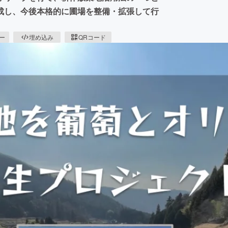
成し、今後本格的に圃場を整備・拡張して行
ピー
埋め込み
QRコード