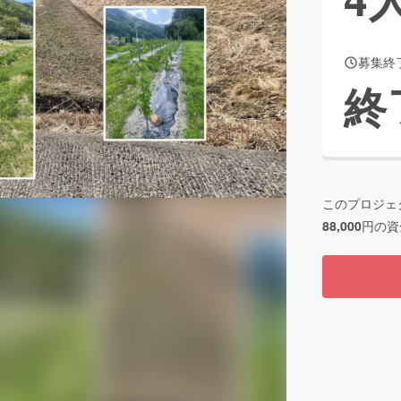
募集終
CAMPFIRE for Social Good
CAMPFIRE Creation
終
CAMPFIREふるさと納税
machi-ya
コミュニティ
このプロジェ
88,000
円の資