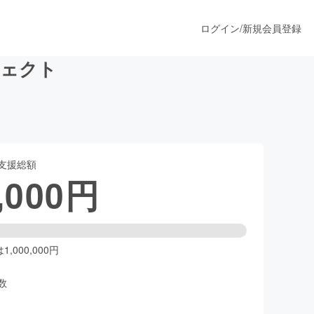
ログイン
/
新規会員登録
ジェクト
うすぐ公開されます
支援総額
プロダクト
,000
円
ファッション
スポーツ
,000,000円
数
ア
ソーシャルグッド
人