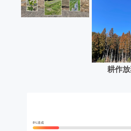
耕作放
8
%達成