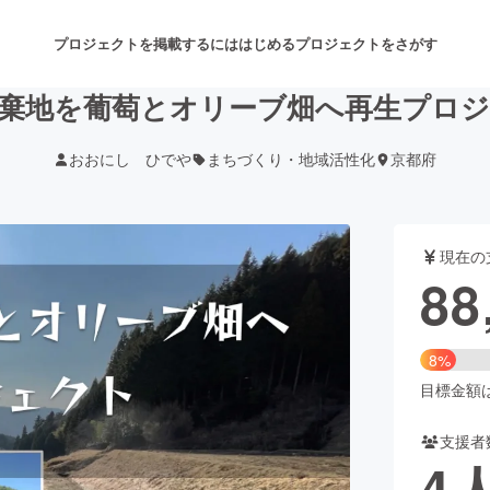
プロジェクトを掲載するには
はじめる
プロジェクトをさがす
棄地を葡萄とオリーブ畑へ再生プロ
おおにし ひでや
まちづくり・地域活性化
京都府
注目のリターン
注目の新着プロジェクト
募集終了が近いプロジェクト
も
現在の
音楽
舞台・パフォーマンス
88
ゲーム・サービス開発
フード・飲食店
8%
書籍・雑誌出版
アニメ・漫画
目標金額は1
支援者
チャレンジ
ビューティー・ヘルスケ
4