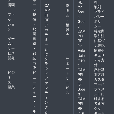
約
RE
漫画
ー
CA
説
細則
for
ツ
MP
明
プライ
Soci
ファ
映
FI
会
バシー
al
ッ
像
RE
・
ポリ
Goo
ショ
・
ア
相
シー
d
ン
映
カ
談
特定商
CAM
画
デ
会
取引法
PFI
ゲー
書
ミ
に基づ
RE
ム・
籍
ー
く表記
for
サー
・
と
情報セ
Ente
ビス
雑
は
キュリ
rtain
開発
誌
ク
サ
ティ方
men
出
ラ
ポ
針
t
版
ウ
ー
反社基
CAM
ビジ
ビ
ド
ト
本方針
PFI
ネ
ュ
フ
サ
カスタ
RE
ス・
ー
ァ
ー
マーハ
for
起業
テ
ン
ビ
ラスメ
Spor
ィ
デ
ス
ントに
ts
ー
ィ
対する
CAM
・
ン
考え方
PFI
ヘ
グ
クッ
RE
ル
と
キーポ
ふる