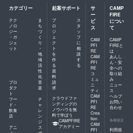
カテゴリー
起案サポート
サ
CAMP
ー
FIRE
テク
ま
プ
ス
ビ
につい
ノロ
ち
ロ
タ
ス
て
ジー
づ
ジ
ッ
・ガ
く
ェ
フ
CAM
CAMP
ジェ
り
ク
に
PFI
FIREと
ット
・
ト
相
RE
は
地
を
談
CAM
あんし
域
作
す
PFI
ん・安
活
る
る
RE
全への
性
資
コ
取り組
化
料
ミュ
み
プロ
音
請
ニ
ニュー
ダク
楽
求
ティ
ス
ト
CAM
ヘルプ
クラウドファ
フー
チ
PFI
お問い
ンディングの
ド・
ャ
RE
合わせ
ノウハウを無
飲食
レ
Crea
料で学ぼう
店
ン
tion
各種規定
CAMPFIRE
ジ
CAM
アカデミー
アニ
ス
利用規
PFI
メ・
ポ