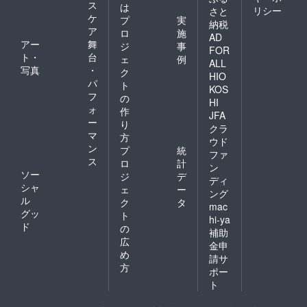
ス
は
リシー
さと
ケ
プ
実
納税
ア
ロ
施
AD
アー
舞
ジ
事
FOR
ト・
台
ェ
例
ALL
写真
・
ク
HIO
パ
ト
KOS
フ
の
HI
ォ
作
JFA
ー
り
クラ
マ
方
ウド
ン
プ
統
ファ
ス
ロ
計
ン
ソー
ジ
デ
ディ
シャ
ェ
ー
ング
ル
ク
タ
mac
グッ
ト
hi-ya
ド
の
補助
広
金申
め
請サ
方
ポー
ト