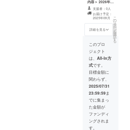
内容＞ 2026年9
げていま
月中に、支援者
支援者：0人
す。
紹介動画を
お届け予定：
YouTubeチャン
こ
2025年09月
の
ネルにて公開予
リ
クオリ
タ
定 ご希望に応じ
ー
ン
て、商品紹介、
詳細を見る
ティーに関
を
選
コラボ出演、
しては、ま
択
す
サービスのPRな
る
だまだ初心
ども実施（内容
このプロ
は個別に調整）
者なので、
ジェクト
コラボをご希望
いろいろと
の方には、後日
は、
All-In方
勉強などを
ご連絡のうえ詳
式
です。
細を相談させて
していきた
いただきます ＜
目標金額に
いと考えて
注意事項＞ ご支
関わらず、
援時に「紹介し
います。
てほしい名前・
2025/07/31
会社名」「紹介
23:59:59
ま
内容」「コラボ
希望の有無」な
でに集まっ
どを備考欄にご
た金額が
記入ください。
内容に応じて、
ファンディ
事前に打ち合わ
ングされま
せをさせていた
だく場合がござ
す。