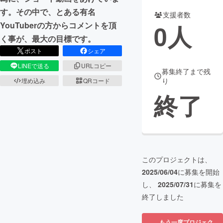
す。その中で、とある有名
支援者数
まちづくり・地域活性化
0
人
YouTuberの方からコメントを頂
く事が、最大の目標です。
CAMPFIRE for Social Good
CAMPFIRE Creation
ポスト
シェア
CAMPFIREふるさと納税
machi-ya
コミュニティ
LINEで送る
URLコピー
募集終了まで残
り
埋め込み
QRコード
終了
このプロジェクトは、
2025/06/04
に募集を開始
し、
2025/07/31
に募集を
終了しました
もう一度プロジェク