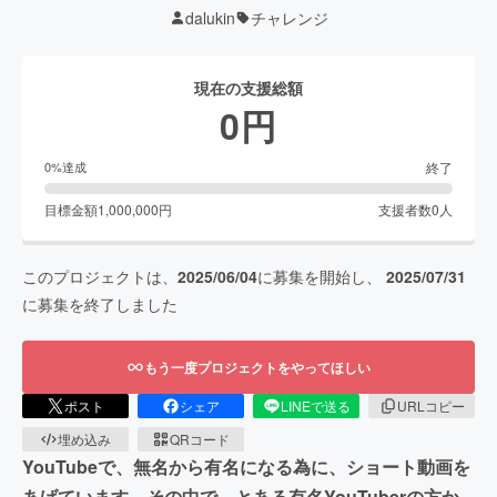
dalukin
チャレンジ
現在の支援総額
0
円
終了
0
%達成
目標金額
1,000,000
円
支援者数
0
人
このプロジェクトは、
2025/06/04
に募集を開始し、
2025/07/31
に募集を終了しました
もう一度プロジェクトをやってほしい
ポスト
シェア
LINEで送る
URLコピー
埋め込み
QRコード
YouTubeで、無名から有名になる為に、ショート動画を
あげています。その中で、とある有名YouTuberの方か