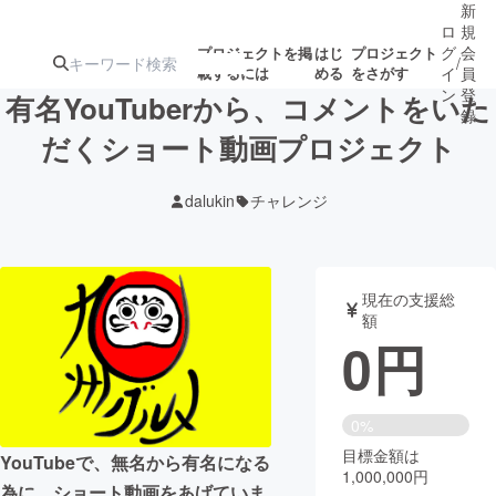
新
ロ
規
グ
会
プロジェクトを掲
はじ
プロジェクト
/
載するには
める
をさがす
イ
員
ン
登
有名YouTuberから、コメントをいた
録
だくショート動画プロジェクト
人気のプロ
注目のリ
注目の新着プロ
募集終了が近いプ
もうすぐ公開
dalukin
チャレンジ
ジェクト
ターン
ジェクト
ロジェクト
されます
アート・写真
音楽
現在の支援総
額
0
円
テクノロジー・ガジェット
ゲーム・サ
映像・映画
書籍・雑誌
0%
目標金額は
YouTubeで、無名から有名になる
1,000,000円
ビジネス・起業
チャレンジ
為に、ショート動画をあげていま