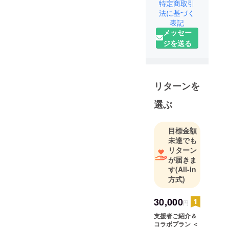
主に、グル
特定商取引
メなどの情
法に基づく
表記
報をショー
メッセー
ト動画で発
ジを送る
信しており
ます。
無名から、
有名になり
リターンを
たいという
思いもあ
選ぶ
り、
YouTube界
目標金額
のキングで
未達でも
ある、ヒカ
リターン
キンさんか
が届きま
す
(All-in
らのコメン
方式)
トを頂きた
く、そのよ
30,000
うな内容
円
で、ショー
支援者ご紹介＆
コラボプラン ＜
ト動画をあ