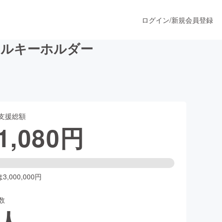
ログイン
/
新規会員登録
リルキーホルダー
うすぐ公開されます
支援総額
プロダクト
1,080
円
ファッション
スポーツ
,000,000円
数
ア
ソーシャルグッド
人