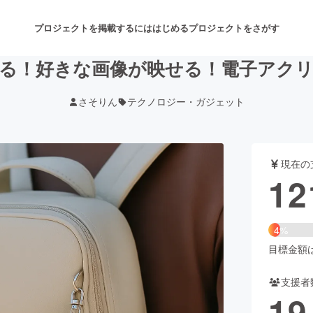
プロジェクトを掲載するには
はじめる
プロジェクトをさがす
る！好きな画像が映せる！電子アク
さそりん
テクノロジー・ガジェット
注目のリターン
注目の新着プロジェクト
募集終了が近いプロジェクト
も
現在の
音楽
舞台・パフォーマンス
12
ゲーム・サービス開発
フード・飲食店
4%
書籍・雑誌出版
アニメ・漫画
目標金額は3
支援者
チャレンジ
ビューティー・ヘルスケ
19