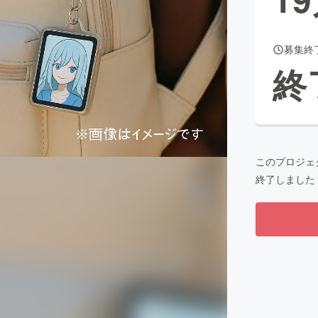
募集終
CAMPFIRE for Social Good
CAMPFIRE Creation
終
CAMPFIREふるさと納税
machi-ya
コミュニティ
このプロジェ
終了しました