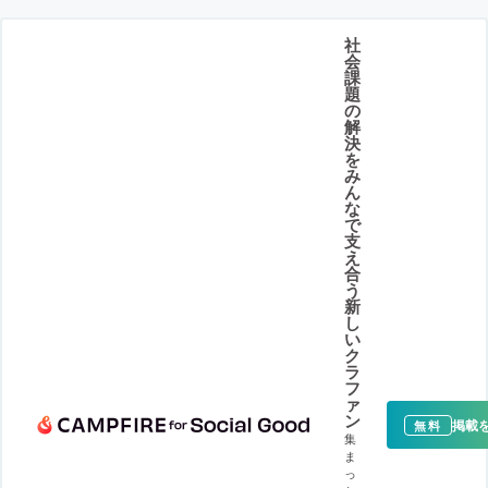
社
会
課
題
の
解
決
を
み
ん
な
で
支
え
合
う
新
し
い
ク
ラ
フ
ァ
ン
掲載
無料
集
ま
っ