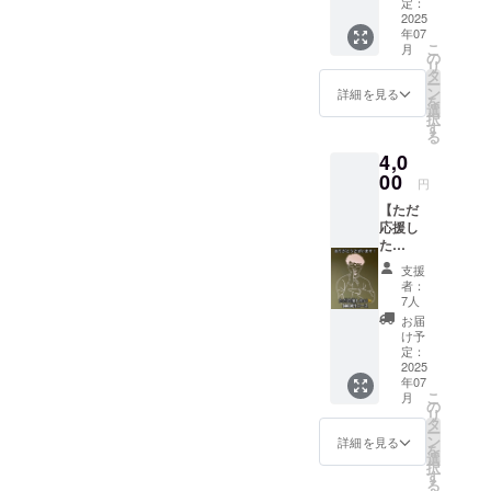
引クー
・当
定：
駄菓子
ポン
2025
日、受
は7月5
年07
【アル
付にて
日(土)の
こ
月
コール3
待ち時
の
THE
リ
杯チ
間が少
タ
SiLENT
ー
ケッ
なくご
ン
BARの
詳細を見る
を
ト 割
案内で
選
時だけ
択
引クー
きま
す
の配布
る
ポン】
す。 ・
となり
4,0
・ザ・
受付時
ます。
サイレ
00
にドリ
円
ント
ンクチ
【ただ
バーに
ケット
応援し
てアル
をお渡
た
コール
しいた
い！】
が3杯を
します
支援
このプ
約150円
ので、
者：
ランは
引きで
スタッ
7人
ただ、
飲めま
フにク
お届
プロ
す。お
ラウド
け予
ジェク
つまみ
定：
ファン
トを
2025
もつき
ディン
年07
「応援
ます。
グで支
こ
月
した
アル
の
援をし
リ
い！」
コール
タ
た旨を
ー
という
の種類
ン
お声掛
詳細を見る
を
お気持
は、
選
けくだ
択
ちでご
ビール
す
さい。
る
支援下