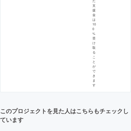
た
支
援
金
は
10
0
%
受
け
取
る
こ
と
が
で
き
ま
す
このプロジェクトを見た人はこちらもチェックし
ています