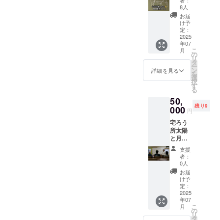
受付時
者：
ランは
に進め
は動
8人
にドリ
ただ、
させて
画）を
ンクチ
お届
プロ
頂きま
送りま
け予
ケット
ジェク
す。 あ
定：
す。さ
をお渡
トを
2025
りがと
さやか
しいた
年07
「応援
うござ
ではあ
します
こ
月
した
いま
の
ります
ので、
リ
い！」
す。 な
タ
が、応
スタッ
ー
という
お、会
ン
援して
詳細を見る
フにク
を
お気持
場にお
選
下さっ
ラウド
択
ちでご
越し頂
す
た気持
ファン
る
支援下
けない
ちに私
ディン
50,
さる方
方に
たちな
グで支
残り9
向けで
000
は、プ
りの感
援をし
円
す。心
ロジェ
謝をお
た旨を
宅ろう
からの
クト終
届けで
お声掛
所太陽
感謝を
了後に
きれば
けくだ
と月で
込め
感謝の
と思い
さい。
ボラン
て、活
メール
ます。
・お一
支援
ティア
動を前
（また
※このリ
者：
組一回
をしな
に進め
は動
0人
ターン
限りの
がら手
させて
画）を
は6000
お届
利用と
話が学
頂きま
送りま
け予
円、
させて
べるチ
す。 あ
定：
す。さ
10,000
頂きま
ケット
2025
りがと
さやか
円のリ
す。 ・
年07
①詳
うござ
ではあ
ターン
現金へ
こ
月
細：手
いま
の
ります
と同じ
の交換
リ
話で話
す。 な
タ
が、応
内容に