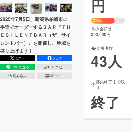
円
まちづくり・地域活性化
2025年7月5日、新潟県柏崎市に
70%
手話でオーダーするＢＡＲ『ＴＨ
目標金額は
CAMPFIRE for Social Good
CAMPFIRE Creation
300,000円
ＥＳｉＬＥＮＴＢＡＲ（ザ・サイ
CAMPFIREふるさと納税
machi-ya
コミュニティ
レントバー）』を開催し、地域を
支援者数
盛り上げます！
43
人
ポスト
シェア
LINEで送る
URLコピー
埋め込み
QRコード
募集終了まで残
り
終了