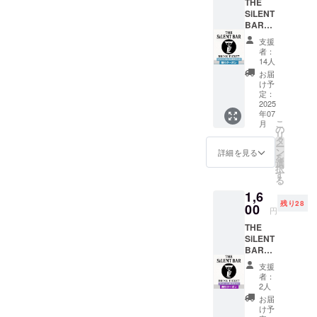
THE
できる
SiLENT
チケッ
BAR
トで
ソフト
す。愛
支援
ドリン
情のこ
者：
ク3杯チ
もった
14人
ケッ
リター
お届
ト 割
ンにな
け予
引クー
りま
定：
ポン
2025
す。 ・
年07
【ソフ
あげる
こ
月
トドリ
子供た
の
リ
ンク3杯
ちは中
タ
ー
チケッ
学生以
ン
詳細を見る
を
ト 割
下が対
選
択
引クー
象で
す
る
ポン】
す。 ・
1,6
・ザ・
駄菓子
残り28
サイレ
00
は内容
円
ント
は
THE
バーに
THESiL
SiLENT
てソフ
ENT
BAR
トドリ
BARス
アル
ンク3杯
タッフ
支援
コール3
を約150
に一任
者：
杯チ
円引き
して頂
2人
ケッ
で飲め
きま
お届
ト 割
ます。
す。 ・
け予