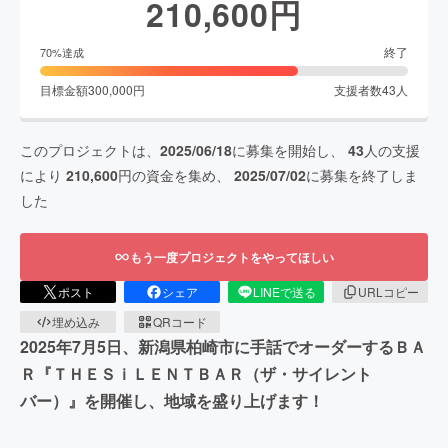
210,600
円
終了
70
%達成
目標金額
300,000
円
支援者数
43
人
このプロジェクトは、
2025/06/18
に募集を開始し、
43
人の支援
により
210,600
円の資金を集め、
2025/07/02
に募集を終了しま
した
もう一度プロジェクトをやってほしい
ポスト
シェア
LINEで送る
URLコピー
埋め込み
QRコード
2025年7月5日、新潟県柏崎市に手話でオーダーするＢＡ
Ｒ『ＴＨＥＳｉＬＥＮＴＢＡＲ（ザ・サイレント
バー）』を開催し、地域を盛り上げます！