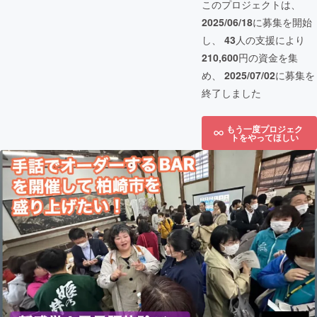
このプロジェクトは、
2025/06/18
に募集を開始
し、
43
人の支援により
210,600
円の資金を集
め、
2025/07/02
に募集を
終了しました
もう一度プロジェク
トをやってほしい