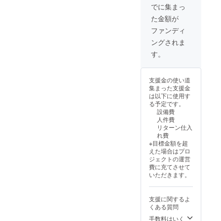
せん。
けるこ
せて頂
でに集まっ
・利用
とがで
きま
た金額が
できる
きま
す。 ・
部屋は
す。 ②
会場ま
ファンディ
原則一
提供方
での交
ングされま
部屋
法：講
通費や
で、使
演会や
宿泊費
す。
用して
研修会
は自己
いない
を現地
負担に
部屋に
にて開
なりま
支援金の使い道
なりま
催しま
す。 ・
集まった支援金
す。 ・
す。 ③
有効期
は以下に使用す
備品な
注意事
間は、
る予定です。
どを壊
項： ・
令和7年
設備費
した場
開催日
7月1日
人件費
合には
や開催
～令和8
リターン仕入
弁償し
時間
年3月31
れ費
て頂き
は、講
日で
※目標金額を超
ます。
師との
す。
えた場合はプロ
また、
相談に
ジェクトの運営
使った
よって
費に充てさせて
ものの
決めさ
いただきます。
片付け
せて頂
や清掃
きま
なども
す。 ・
支援に関するよ
ご協力
有効回
くある質問
をお願
数は1回
いしま
のみで
手数料はいく