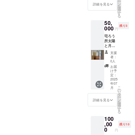
はでき
ー
せる宅
お、会
ン
援して
詳細を見る
なりま
ませ
を
ろう所
場にお
選
下さっ
す。
ん。お
択
太陽と
越し頂
す
た気持
つりは
る
月で手
けない
ちに私
でませ
50,
話を学
方に
たちな
ん。 ・
残り3
ぶこと
000
は、プ
りの感
円
有効期
ができ
ロジェ
謝をお
間：
宅ろう
ます。
クト終
届けで
2025年
所太陽
②提供
了後に
きれば
7月5
と月の
方法：
感謝の
と思い
日〜
空き部
宅ろう
メール
ます。
支援
2025年
屋を利
所 太
（また
※このリ
者：
7月5
活用で
陽と月
は動
0人
ターン
日 1日
きるチ
（新潟
画）を
は4000
お届
限り
ケット
県柏崎
送りま
け予
円、
①詳
市西山
定：
す。さ
10,000
細：手
2025
町別山
さやか
円のリ
年07
話が通
1589-
ではあ
ターン
こ
月
じる宅
1）でボ
の
ります
と同じ
リ
ろう所
ラン
タ
が、応
内容に
ー
太陽と
ティア
ン
援して
詳細を見る
なりま
を
月の空
をしな
選
下さっ
す。
択
き部屋
がら手
す
た気持
る
を利活
話の指
ちに私
100
用でき
導を受
たちな
ます。
,00
けるこ
りの感
残り10
②提供
とがで
0
謝をお
円
方法：
きま
届けで