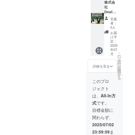
宅ろう
株式会
す。 ③
きれば
所 太
社
注意事
と思い
陽と月
DeafHe
項： ・
ます。
（新潟
art（宅
開催日
※このリ
支援
県柏崎
ろう所
や開催
ターン
者：
市西山
太陽と
時間
は4000
0人
町別山
月）の
は、主
円、
お届
1589-
社員を
に火曜
6000円
け予
1）の空
講師に
日の13
定：
のリ
き部屋
呼べる
2025
時～14
ターン
年07
を利用
チケッ
時半に
と同じ
こ
月
して、
ト ①詳
なりま
の
内容に
リ
作品の
細：株
す。 ・
タ
なりま
ー
展示や
式会社
有効回
ン
す。
詳細を見る
を
掲示、
DeafHe
数は毎
選
択
イベン
art（宅
月１回
す
る
トなど
ろう所
のみで
このプロ
を開催
太陽と
す。時
ジェクト
できま
月）の
間は、
す。 ③
社員１
60分～
は、
All-In方
注意事
名を講
90分と
式
です。
項： ・
師に迎
させて
内装を
えて、
頂きま
目標金額に
変えた
手話指
す。 ・
関わらず、
り、改
導や介
受講定
修工事
護指導
員は１
2025/07/02
などは
など研
回３名
23:59:59
ま
できま
修を受
迄とさ