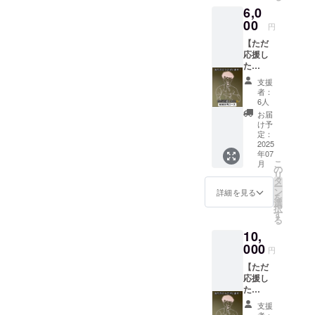
や日本
・お一
6,0
さる方
酒など
組一回
向けで
00
様々で
限りの
円
す。心
す。
利用と
【ただ
からの
※20歳未
させて
応援し
感謝を
満の者
頂きま
た
込め
による
す。 ・
い！】
て、活
飲酒は
現金へ
支援
このプ
動を前
法令で
の交換
者：
ランは
に進め
禁止さ
6人
はでき
ただ、
させて
れてい
ませ
お届
プロ
頂きま
ます。
け予
ん。お
ジェク
す。 あ
定：
20歳未
つりは
トを
2025
りがと
満の方
でませ
年07
「応援
うござ
はこの
ん。 ・
こ
月
した
いま
の
リター
有効期
リ
い！」
す。 な
タ
ンを選
間：
ー
という
お、会
ン
択でき
詳細を見る
2025年
を
お気持
場にお
選
ませ
7月5
択
ちでご
越し頂
す
ん。 ・
日〜
る
支援下
けない
当日、
2025年
10,
さる方
方に
受付に
7月5
向けで
000
は、プ
て待ち
日 1日
円
す。心
ロジェ
時間が
限り
【ただ
からの
クト終
少なく
応援し
感謝を
了後に
ご案内
た
込め
感謝の
できま
い！】
て、活
メール
す。 ・
支援
このプ
動を前
（また