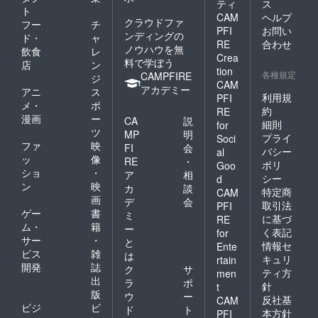
ティ
ス
ト
CAM
ヘルプ
クラウドファ
フー
チ
PFI
お問い
ンディングの
ド・
ャ
RE
合わせ
ノウハウを無
飲食
レ
Crea
料で学ぼう
店
ン
tion
各種規定
CAMPFIRE
ジ
CAM
アカデミー
アニ
ス
利用規
PFI
メ・
ポ
約
RE
漫画
ー
CA
説
細則
for
ツ
MP
明
プライ
Soci
ファ
映
FI
会
バシー
al
ッ
像
RE
・
ポリ
Goo
ショ
・
ア
相
シー
d
ン
映
カ
談
特定商
CAM
画
デ
会
取引法
PFI
ゲー
書
ミ
に基づ
RE
ム・
籍
ー
く表記
for
サー
・
と
情報セ
Ente
ビス
雑
は
キュリ
rtain
開発
誌
ク
サ
ティ方
men
出
ラ
ポ
針
t
版
ウ
ー
反社基
CAM
ビジ
ビ
ド
ト
本方針
PFI