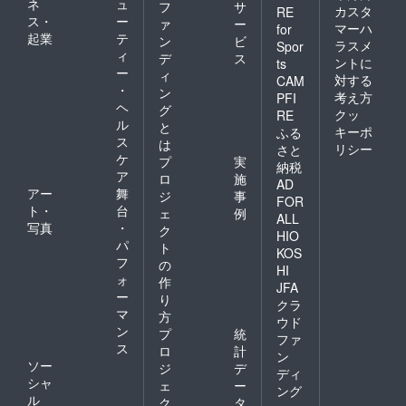
ネ
ュ
フ
サ
カスタ
RE
ス・
ー
ァ
ー
マーハ
for
起業
テ
ン
ビ
ラスメ
Spor
ィ
デ
ス
ントに
ts
ー
ィ
対する
CAM
・
ン
考え方
PFI
ヘ
グ
クッ
RE
ル
と
キーポ
ふる
ス
は
リシー
さと
ケ
プ
実
納税
ア
ロ
施
AD
アー
舞
ジ
事
FOR
ト・
台
ェ
例
ALL
写真
・
ク
HIO
パ
ト
KOS
フ
の
HI
ォ
作
JFA
ー
り
クラ
マ
方
ウド
ン
プ
統
ファ
ス
ロ
計
ン
ソー
ジ
デ
ディ
シャ
ェ
ー
ング
ル
ク
タ