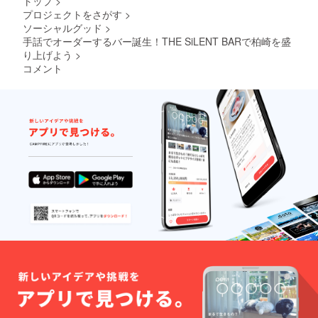
トップ
>
途は、
月～令
プロジェクトをさがす
>
作品展
和8年3
ソーシャルグッド
>
示や掲
月31日
示、イ
です。
手話でオーダーするバー誕生！THE SiLENT BARで柏崎を盛
ベント
り上げよう
>
開催と
コメント
させて
頂きま
す。 ◎
利用用
途の詳
細を備
考欄に
ご記入
くださ
い。 ・
会場ま
での交
通費や
宿泊費
は自己
負担に
なりま
す。 ・
水道光
熱費な
どは別
途、請