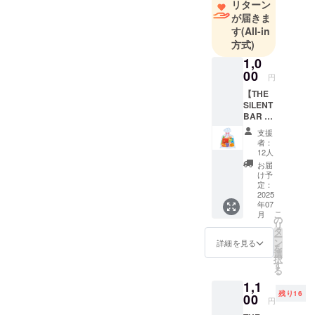
リターン
が届きま
す
(All-in
方式)
1,0
00
円
【THE
SiLENT
BAR で
子供た
支援
ちに駄
者：
菓子を
12人
あげら
お届
れる
け予
券】 こ
定：
のプラ
2025
年07
ンはた
こ
月
だ、サ
の
リ
イレン
タ
ー
トバー
ン
詳細を見る
を
にきた
選
択
子供た
す
る
ちに駄
1,1
菓子を
残り16
上げる
00
円
ことが