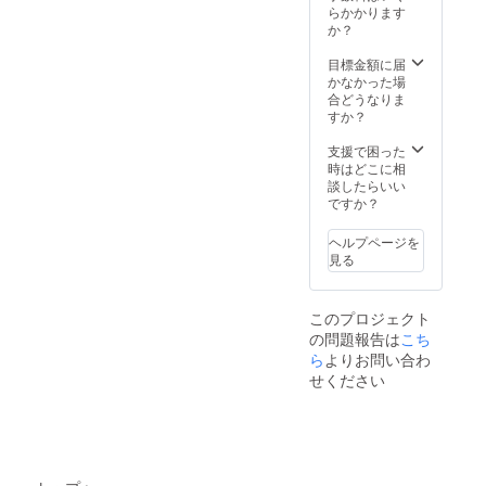
す。 ・
す。時
らかかります
利用日
間は、
か？
や利用
60分～
時間
90分と
目標金額に届
は、施
させて
かなかった場
設管理
頂きま
合どうなりま
者と相
す。 ・
すか？
談して
研修
決めさ
テーマ
支援で困った
せて頂
は講師
時はどこに相
きま
に任せ
談したらいい
す。 ・
て頂き
ですか？
利用頻
ます。
度は月
・交通
ヘルプページを
一回程
費や宿
見る
度で
泊費、
す。 ・
手話通
宿泊は
訳料を
このプロジェクト
できま
伴う場
の問題報告は
せん。
合は、
こち
また、
別途請
ら
よりお問い合わ
部屋に
求させ
せください
は冷暖
て頂き
房器具
ます。
はあり
・有効
ませ
期間
ん。 ・
は、令
利用用
和7年7