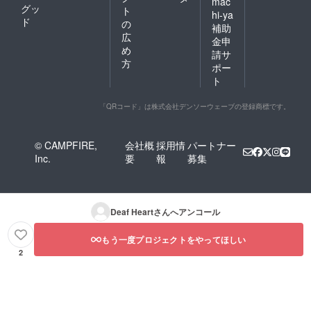
mac
グッ
ト
hi-ya
ド
の
補助
広
金申
め
請サ
方
ポー
ト
「QRコード」は株式会社デンソーウェーブの登録商標です。
© CAMPFIRE,
会社概
採用情
パートナー
Inc.
要
報
募集
Deaf Heart
さんへアンコール
もう一度プロジェクトをやってほしい
2