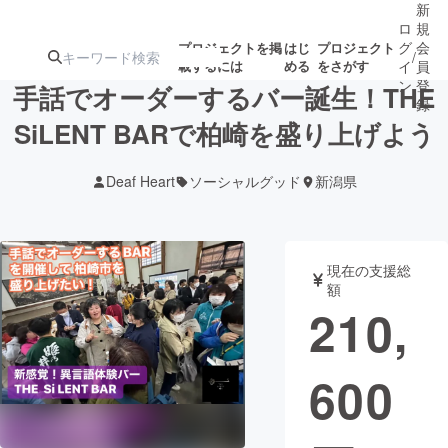
新
ロ
規
グ
会
プロジェクトを掲
はじ
プロジェクト
/
載するには
める
をさがす
イ
員
ン
登
手話でオーダーするバー誕生！THE
録
SiLENT BARで柏崎を盛り上げよう
人気のプロ
注目のリ
注目の新着プロ
募集終了が近いプ
もうすぐ公開
Deaf Heart
ソーシャルグッド
新潟県
ジェクト
ターン
ジェクト
ロジェクト
されます
アート・写真
音楽
現在の支援総
額
210,
テクノロジー・ガジェット
ゲーム・サ
600
映像・映画
書籍・雑誌
ビジネス・起業
チャレンジ