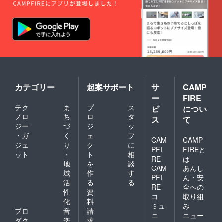
求させ
て頂き
ます。
・有効
期間
は、令
和7年7
月1日～
令和8年
3月31日
です。
カテゴリー
起案サポート
サ
CAMP
ー
FIRE
テク
ま
プ
ス
ビ
につい
ノロ
ち
ロ
タ
ス
て
ジー
づ
ジ
ッ
・ガ
く
ェ
フ
CAM
CAMP
ジェ
り
ク
に
PFI
FIREと
ット
・
ト
相
RE
は
地
を
談
CAM
あんし
域
作
す
PFI
ん・安
活
る
る
RE
全への
性
資
コ
取り組
化
料
ミュ
み
プロ
音
請
ニ
ニュー
ダク
楽
求