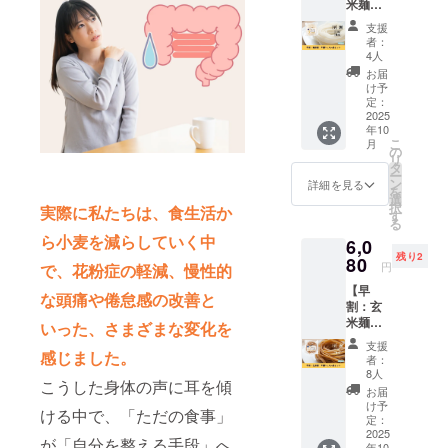
米麺：
り120g
米、千
平麺7ミ
・賞味
葉県柏
支援
リ14食
期限：
産）、
者：
セッ
製造後6
北海道
4人
ト】 精
か月 ・
産 馬鈴
お届
米麺：
保存方
薯でん
け予
平麺7ミ
法：直
定：
粉（遺
リ14食
2025
射日
伝子組
年10
セット
光・高
み換
こ
月
をお届
温多湿
の
え）で
リ
けしま
を避け
タ
はない
ー
す。 お
て冷暗
ン
詳細を見る
を
礼の
所にて
選
択
実際に私たちは、食生活か
メール
保存し
す
る
付きで
てくだ
ら小麦を減らしていく中
6,0
す。 ※
さい ・
残り2
送料込
80
原材
円
で、花粉症の軽減、慢性的
みのお
料：米
【早
値段で
（特別
な頭痛や倦怠感の改善と
割：玄
す。 ・
栽培
米麺：
容量：1
いった、さまざまな変化を
米、千
平麺7ミ
袋あた
葉県柏
支援
リ14食
感じました。
り120g
産）、
者：
セッ
・賞味
北海道
8人
こうした身体の声に耳を傾
ト】 玄
期限：
産 馬鈴
お届
米麺：
製造後6
薯でん
け予
ける中で、「ただの食事」
平麺7ミ
か月 ・
定：
粉（遺
リ14食
2025
保存方
伝子組
が「自分を整える手段」へ
年10