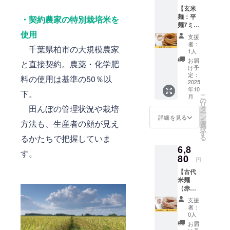
値段で
原材
【玄米
す。 ・
料：米
麺：平
容量：1
・契約農家の特別栽培米を
（特別
麺7ミリ
袋あた
栽培
使用
14食
り120g
米、千
支援
セッ
・賞味
葉県柏
者：
千葉県柏市の大規模農家
ト】 玄
期限：
産）、
1人
米麺：
製造後6
北海道
お届
と直接契約。農薬・化学肥
平麺7ミ
か月 ・
産 馬鈴
け予
リ14食
保存方
定：
薯でん
料の使用は基準の50％以
セット
2025
法：直
粉
年10
をお届
射日
下。
こ
月
けしま
光・高
の
リ
す。 お
田んぼの管理状況や栽培
温多湿
タ
ー
礼の
を避け
ン
詳細を見る
を
方法も、生産者の顔が見え
メール
て冷暗
選
択
付きで
所にて
す
るかたちで把握していま
る
す。 ※
保存し
6,8
送料込
てくだ
す。
みのお
80
さい ・
円
値段で
原材
【古代
す。 ・
料：米
米麺
容量：1
（特別
（赤
袋あた
栽培
米）：
り120g
米、千
支援
中麺3ミ
・賞味
葉県柏
者：
リ14食
期限：
産）、
0人
セッ
製造後6
北海道
お届
ト】 古