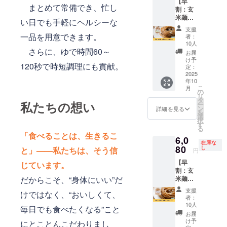
【早
値段で
原材
合は返
まとめて常備でき、忙し
割：玄
す。 ・
料：米
金対応
米麺：
容量：1
（特別
いたし
い日でも手軽にヘルシーな
細麺1.5
袋あた
栽培
ます。
支援
ミリ14
り120g
一品を用意できます。
米、千
※掲載期
者：
食セッ
・賞味
葉県柏
10人
間は
ト】 玄
さらに、ゆで時間60～
期限：
産）、
2025年
お届
米麺：
製造後6
北海道
け予
10月か
120秒で時短調理にも貢献。
細麺1.5
か月 ・
定：
産 馬鈴
ら1年間
ミリ14
2025
保存方
薯でん
です。
年10
食セッ
法：直
粉
※リンク
こ
月
トをお
射日
の
の受け
リ
届けし
光・高
タ
渡しに
私たちの想い
ー
ます。
温多湿
ン
詳細を見る
ついて
を
お礼の
を避け
選
は、プ
択
メール
て冷暗
す
ロジェ
る
付きで
所にて
クト終
「食べることは、生きるこ
6,0
す。 ※
保存し
了後に
在庫な
送料込
80
てくだ
し
と」——私たちは、そう信
お送り
円
みのお
さい ・
する
【早
値段で
じています。
原材
メール
割：玄
す。 ・
料：米
をご確
だからこそ、“身体にいい”だ
米麺：
容量：1
（特別
認くだ
中麺3ミ
袋あた
栽培
さい。
支援
けではなく、“おいしくて、
リ14食
り120g
米、千
者：
セッ
・賞味
葉県柏
10人
毎日でも食べたくなる”こと
ト】 玄
期限：
産）、
お届
米麺：
製造後6
北海道
け予
にとことんこだわりまし