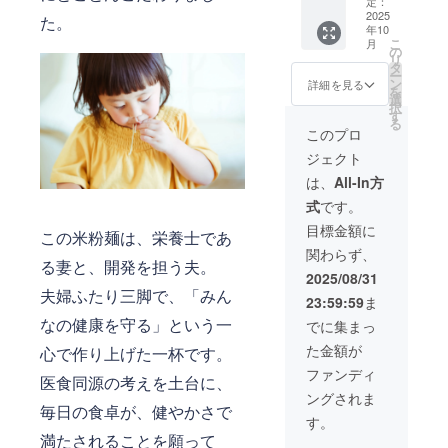
中麺3ミ
か月 ・
定：
産 馬鈴
リ14食
2025
保存方
た。
薯でん
年10
セット
法：直
粉
こ
月
をお届
射日
の
リ
けしま
光・高
タ
ー
す。 お
温多湿
ン
詳細を見る
を
礼の
を避け
選
択
メール
て冷暗
す
る
付きで
所にて
このプロ
す。 ※
保存し
ジェクト
送料込
てくだ
みのお
さい ・
は、
All-In方
値段で
原材
式
です。
す。 ・
料：米
容量：1
（特別
目標金額に
この米粉麺は、栄養士であ
袋あた
栽培
関わらず、
り120g
米、千
る妻と、開発を担う夫。
・賞味
葉県柏
2025/08/31
期限：
産）、
夫婦ふたり三脚で、「みん
23:59:59
ま
製造後6
北海道
か月 ・
産 馬鈴
なの健康を守る」という一
でに集まっ
保存方
薯でん
た金額が
心で作り上げた一杯です。
法：直
粉
射日
ファンディ
医食同源の考えを土台に、
光・高
ングされま
温多湿
毎日の食卓が、健やかさで
を避け
す。
て冷暗
満たされることを願って