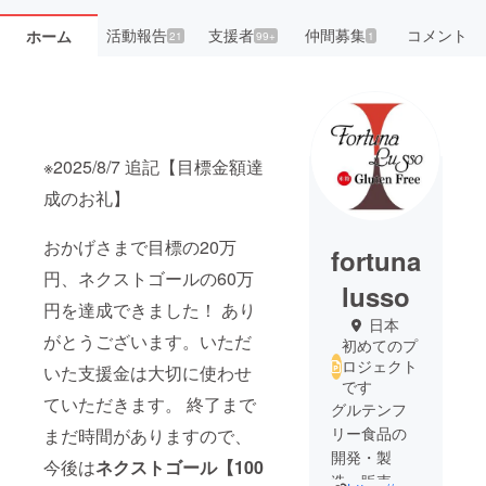
活動報告
支援者
仲間募集
コメント
ホーム
21
99+
1
※2025/8/7 追記【目標金額達
成のお礼】
おかげさまで目標の20万
fortuna
円、ネクストゴールの60万
lusso
円を達成できました！ あり
日本
がとうございます。いただ
初めてのプ
ロジェクト
いた支援金は大切に使わせ
です
ていただきます。 終了まで
グルテンフ
リー食品の
まだ時間がありますので、
開発・製
今後は
ネクストゴール【100
造・販売を