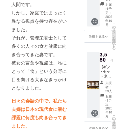
らった厳選
Fortuna
人間です。
支援が
お届
素材を使
Lusso
可能で
け予
しかし、家庭ではまったく
の個人
用。
す。 応
定：
スポン
2025
援の気
『お客様の
異なる視点を持つ存在がい
年10
サーに
持ちの
こ
月
健康を最優
なれる
上乗
の
ました。
リ
権利で
せ、大
タ
先』に考え
ー
す。 支
歓迎で
ン
詳細を見る
それが、管理栄養士として
た厳選素材
を
援者と
す！
選
択
を使用した
してHP
多くの人々の食と健康に向
す
る
にお名
商品をご用
3,5
き合ってきた妻です。
前を掲
意しており
載させ
80
円
彼女の言葉や視点は、私に
ていた
ます。
【ギフ
だきま
とって「食」という分野に
トセッ
す。 ※
ト 米粉
掲載す
目を向ける大きなきっかけ
麺6食
るお名
支援
（精米
前を備
となりました。
者：
麺・つ
考欄に
29人
ゆ付)】
ご記入
お届
ギフト
くださ
日々の会話の中で、私たち
け予
セット
い。 ※
定：
夫婦は日本の現代食に潜む
米粉麺6
2025
ニック
年10
食（精
ネーム
こ
月
課題に何度も向き合ってき
米麺・
でのご
の
リ
つゆ付)
参加も
タ
ました。
ー
をお届
できま
ン
詳細を見る