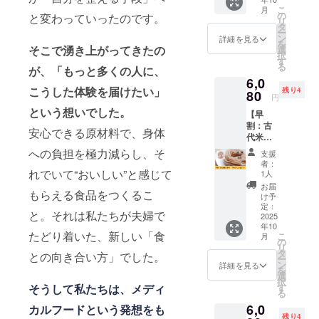
セット
法：直
み換
こ
月
をお届
射日
の
え）で
と変わっていったのです。
リ
けしま
光・高
タ
はない
ー
す。 お
温多湿
ン
詳細を見る
を
礼の
そこで湧き上がってきたの
を避け
選
択
メール
て冷暗
す
る
が、「もっと多くの人に、
付きで
所にて
6,0
す。 ※
保存し
こうした体験を届けたい」
残り4
送料込
80
てくだ
円
みのお
さい ・
という想いでした。
【早
値段で
原材
割：古
す。 ・
料：米
安心できる原材料で、身体
代米麺
容量：1
（特別
（赤
袋あた
栽培
への負担を極力減らし、そ
支援
米）：
り120g
米、千
者：
中麺3ミ
れでいて“おいしい”と感じて
・賞味
葉県柏
1人
リ14食
期限：
産）、
お届
もらえる食品をつくるこ
セッ
製造後6
北海道
け予
ト】 古
か月 ・
定：
産 馬鈴
と。それは私たちが夫婦で
代米麺
2025
保存方
薯でん
年10
（赤
法：直
粉
たどり着いた、新しい「食
こ
月
米）：
射日
の
リ
中麺3ミ
光・高
タ
との向き合い方」でした。
ー
リ14食
温多湿
ン
詳細を見る
を
セット
を避け
選
択
をお届
て冷暗
そうして私たちは、メディ
す
る
けしま
所にて
6,0
カルフードという発想をも
す。 赤
保存し
残り4