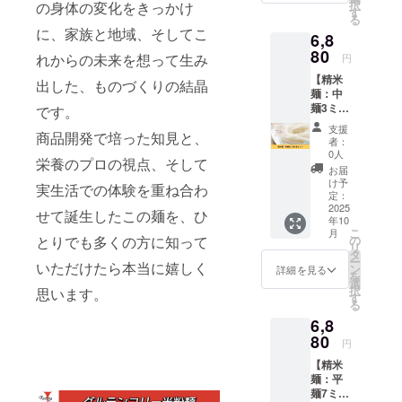
択
の身体の変化をきっかけ
付きで
温多湿
す
て冷暗
る
す。 ※
を避け
所にて
に、家族と地域、そしてこ
6,8
送料込
て冷暗
保存し
みのお
80
所にて
てくだ
れからの未来を想って生み
円
値段で
保存し
さい ・
【精米
す。 ・
てくだ
出した、ものづくりの結晶
原材
麺：中
容量：1
さい ・
料：米
麺3ミリ
です。
袋あた
原材
（特別
14食
り120g
料：米
栽培
支援
商品開発で培った知見と、
セッ
・賞味
（特別
米、千
者：
ト】 精
期限：
栽培
0人
葉県柏
栄養のプロの視点、そして
米麺：
製造後6
米、千
産）、
お届
中麺3ミ
か月 ・
葉県柏
け予
北海道
実生活での体験を重ね合わ
リ14食
保存方
定：
産）、
産 馬鈴
セット
2025
法：直
北海道
せて誕生したこの麺を、ひ
薯でん
年10
をお届
射日
産 馬鈴
粉
こ
月
けしま
光・高
とりでも多くの方に知って
の
薯でん
リ
す。 お
温多湿
タ
粉
ー
いただけたら本当に嬉しく
礼の
を避け
ン
詳細を見る
を
メール
て冷暗
選
択
思います。
付きで
所にて
す
る
す。 ※
保存し
6,8
送料込
てくだ
みのお
80
さい ・
円
値段で
原材
【精米
す。 ・
料：米
麺：平
容量：1
（特別
麺7ミリ
袋あた
栽培