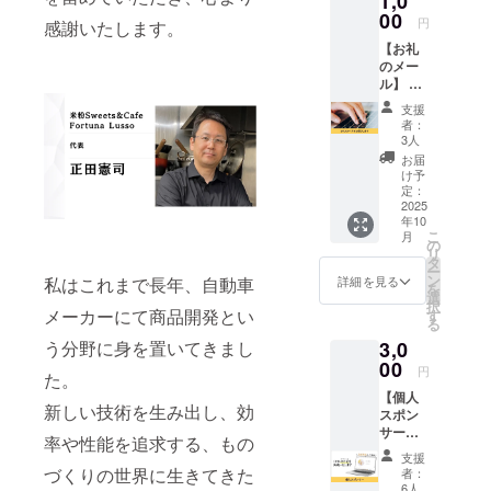
1,0
談に応じな
00
円
感謝いたします。
がら、適正
【お礼
な食選びの
のメー
サポートを
ル】 米
粉
しておりま
支援
Sweets
者：
す。
＆Cafe
3人
主原料のお
Fortuna
お届
Lusso
け予
米は、千葉
をただ
定：
県柏市の農
ただ応
2025
年10
援した
家さんと直
こ
月
い人向
の
接契約。
リ
けのリ
タ
ー
てんさい
ターン
ン
詳細を見る
私はこれまで長年、自動車
を
です。
選
糖、こめ油
択
熱いお
メーカーにて商品開発とい
す
(圧搾一番搾
る
礼の
う分野に身を置いてきまし
3,0
り)、自然飼
メール
をお送
00
料で育った
円
た。
りさせ
鶏卵など、
【個人
ていた
新しい技術を生み出し、効
スポン
だきま
食材の安全
サー】
す。 な
率や性能を追求する、もの
にも細心の
米粉
お、支
支援
注意をは
Sweets
援時に
づくりの世界に生きてきた
者：
＆Cafe
上乗せ
6人