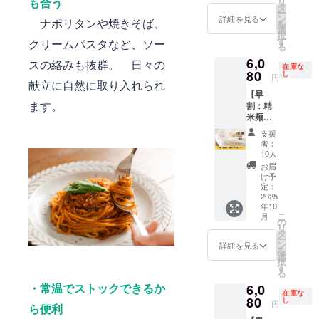
リ
も合う
届けし
す。 ※
タ
ー
ます。
掲載す
ン
詳細を見る
ナポリタンや焼きそば、
を
お礼の
る大き
選
択
メール
さは購
す
クリームパスタなど、ソー
る
付きで
入者の
6,0
す。 ※
数によ
スの絡みも抜群。 日々の
在庫な
送料込
80
り変動
し
円
献立に自然に取り入れられ
みのお
しま
【早
値段で
す。 ※
ます。
割：精
す。 ・
ネット
米麺：
容量：1
ワーク
中麺3ミ
袋あた
販売ま
支援
リ14食
り120g
たは企
者：
セッ
・賞味
業イ
10人
ト】 精
期限：
メージ
お届
米麺：
製造後6
が相違
け予
中麺3ミ
か月 ・
定：
する場
リ14食
2025
保存方
合等、
年10
セット
法：直
お断り
こ
月
をお届
射日
の
させて
リ
けしま
光・高
タ
いただ
ー
す。 お
温多湿
ン
く場合
詳細を見る
を
礼の
を避け
選
があり
択
メール
て冷暗
す
ます。
る
付きで
所にて
お断り
・常温でストックできるか
6,0
す。 ※
保存し
させて
在庫な
送料込
80
てくだ
し
いただ
円
ら便利
みのお
さい ・
いた場