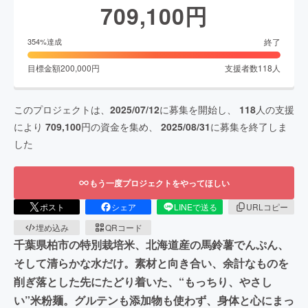
709,100
円
終了
354
%達成
目標金額
200,000
円
支援者数
118
人
このプロジェクトは、
2025/07/12
に募集を開始し、
118
人の支援
により
709,100
円の資金を集め、
2025/08/31
に募集を終了しま
した
もう一度プロジェクトをやってほしい
ポスト
シェア
LINEで送る
URLコピー
埋め込み
QRコード
千葉県柏市の特別栽培米、北海道産の馬鈴薯でんぷん、
そして清らかな水だけ。素材と向き合い、余計なものを
削ぎ落とした先にたどり着いた、“もっちり、やさし
い”米粉麺。グルテンも添加物も使わず、身体と心にまっ