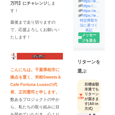
https://www.fortuna-lusso.com/
万円】にチャレンジ
しま
しておりま
https://medfoodjapan.official.ec/
す！
す。
https://www.instagram.com/fortunalusso/
https://www.facebook.com/fortuna.lusso/?locale=ja_JP
米粉麺をは
特定商取引
じめ米粉パ
最後まで走り切りますの
法に基づく
ン、米粉洋
で、応援よろしくお願いい
表記
菓子など多
メッセー
たします！
彩な商品を
ジを送る
取り揃えて
おります。
臨床経験豊
富な管理栄
リターンを
養士がレシ
こんにちは。千葉県柏市に
選ぶ
ピ開発と監
拠点を置く、米粉Sweets＆
修。
グルテンア
Cafe Fortuna Lussoの代
目標金額
未達でも
レルギーの
表、正田憲司と申します。
リターン
方のみなら
が届きま
数あるプロジェクトの中か
ず、様々な
す
(All-in
疾患を持つ
ら、私たちの取り組みに目
方式)
皆様のご相
を留めていただき、心より