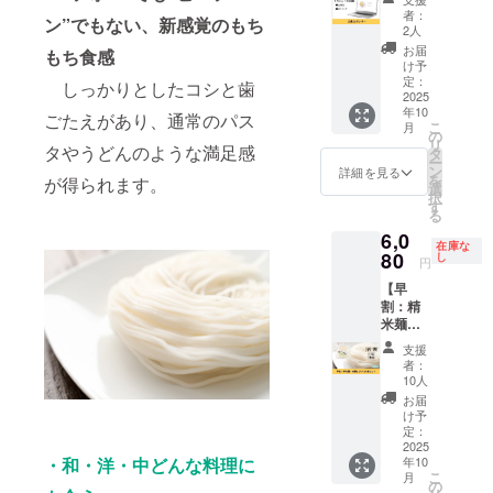
Sweets
袋あた
・賞味
葉県柏
者：
ン”でもない、新感覚のもち
＆Cafe
り120g
期限：
2人
産）、
Fortuna
・賞味
製造後6
北海道
お届
もち食感
Lusso
期限：
か月 ・
け予
産 馬鈴
の企業
製造後6
定：
保存方
しっかりとしたコシと歯
薯でん
スポン
2025
か月 ・
法：直
粉
年10
サーに
保存方
ごたえがあり、通常のパス
射日
こ
月
なれる
法：直
の
光・高
リ
タやうどんのような満足感
権利で
射日
タ
温多湿
ー
す。 企
光・高
ン
を避け
詳細を見る
を
が得られます。
業スポ
温多湿
選
て冷暗
択
ンサー
を避け
す
所にて
る
として
て冷暗
保存し
6,0
HPに企
所にて
てくだ
在庫な
業名と
80
保存し
し
さい ・
円
リンク
てくだ
原材
【早
を掲載
さい ・
料：米
割：精
させて
原材
（特別
米麺：
いただ
料：米
栽培
細麺1.5
きま
（特別
米、千
支援
ミリ14
す。 ※
栽培
葉県柏
者：
食セッ
掲載す
米、千
10人
産）、
ト】 精
る内容
葉県柏
北海道
お届
米麺：
はメー
産）、
け予
産 馬鈴
細麺1.5
ルで確
定：
北海道
薯でん
ミリ14
2025
認させ
産 馬鈴
粉
年10
・和・洋・中どんな料理に
食セッ
ていた
薯でん
こ
月
トをお
だきま
の
粉