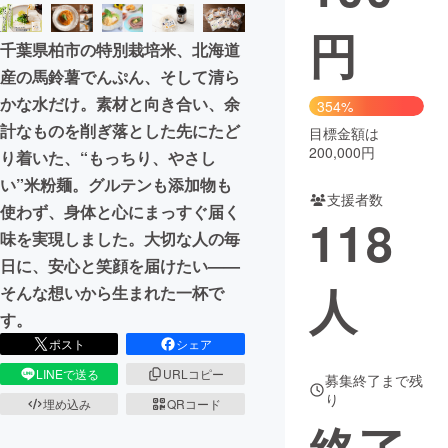
円
まちづくり・地域活性化
千葉県柏市の特別栽培米、北海道
産の馬鈴薯でんぷん、そして清ら
CAMPFIRE for Social Good
CAMPFIRE Creation
かな水だけ。素材と向き合い、余
354%
CAMPFIREふるさと納税
machi-ya
コミュニティ
計なものを削ぎ落とした先にたど
目標金額は
200,000円
り着いた、“もっちり、やさし
い”米粉麺。グルテンも添加物も
支援者数
使わず、身体と心にまっすぐ届く
118
味を実現しました。大切な人の毎
日に、安心と笑顔を届けたい——
人
そんな想いから生まれた一杯で
す。
ポスト
シェア
LINEで送る
URLコピー
募集終了まで残
り
埋め込み
QRコード