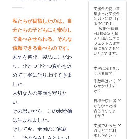
所にて
保存し
——。
支援金の使い道
てくだ
集まった支援金
さい ・
は以下に使用す
原材
私たちが目指したのは、自
る予定です。
料：米
広報/宣伝費
分たちの子どもにも安心し
（特別
※目標金額を超
栽培
て食べさせられる、そんな
えた場合はプロ
米、千
ジェクトの運営
葉県柏
信頼できる食べものです。
費に充てさせて
産）、
いただきます。
北海道
素材を選び、製法にこだわ
産 馬鈴
薯でん
り、ひとつひとつ真心を込
支援に関するよ
粉
くある質問
めて丁寧に作り上げてきま
手数料はいく
した。
らかかります
か？
大切な人の笑顔を守りた
目標金額に届
い。
かなかった場
その想いから、この米粉麺
合どうなりま
すか？
は生まれました。
支援で困った
そして今、全国のご家庭
時はどこに相
談したらいい
に、そのやさしさとおいし