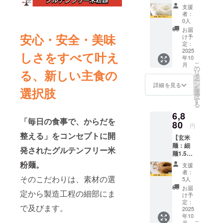
14食
り120g
米、千
支援
セッ
・賞味
葉県柏
者：
ト】 精
期限：
産）、
0人
米麺：
製造後6
北海道
お届
平麺7ミ
安心・安全・美味
か月 ・
産 馬鈴
け予
リ14食
保存方
定：
薯でん
セット
2025
法：直
粉（遺
しさをすべて叶え
年10
をお届
射日
伝子組
こ
月
けしま
光・高
の
み換
る、新しい主食の
リ
す。 お
温多湿
タ
え）で
ー
礼の
を避け
ン
はない
詳細を見る
を
選択肢
メール
て冷暗
選
択
付きで
所にて
す
る
す。 ※
保存し
6,8
送料込
てくだ
「毎日の食事で、からだを
みのお
80
さい ・
円
値段で
原材
整える」をコンセプトに開
【玄米
す。 ・
料：米
麺：細
容量：1
（特別
発されたグルテンフリー米
麺1.5ミ
袋あた
栽培
リ14食
り120g
粉麺。
米、千
支援
セッ
・賞味
葉県柏
者：
ト】 玄
そのこだわりは、素材の選
期限：
産）、
5人
米麺：
製造後6
北海道
お届
定から製造工程の細部にま
細麺1.5
か月 ・
産 馬鈴
け予
ミリ14
保存方
定：
薯でん
で及びます。
食セッ
2025
法：直
粉（遺
年10
トをお
射日
伝子組
こ
月