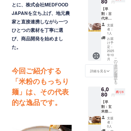
米はポ
80
てくだ
円
とに、株式会社MEDFOOD
リフェ
さい ・
【早
ノール
原材
JAPANを立ち上げ、地元農
割：古
が入っ
料：米
代米麺
た健康
（特別
家と直接連携しながら一つ
（黒
志向の
栽培
支援
米）：
米粉麺
米、千
ひとつの素材を丁寧に選
者：
中麺3ミ
です。
葉県柏
1人
リ14食
通常の
び、商品開発を始めまし
産）、
お届
セッ
米粉麺
北海道
け予
た。
ト】 古
の更に
定：
産 馬鈴
代米麺
2025
モチモ
薯でん
年10
（黒
チ感を
粉
こ
月
米）：
強化し
の
リ
中麺3ミ
た商品
タ
今回ご紹介する
ー
リ14食
です。
ン
詳細を見る
を
セット
お礼の
選
択
「米粉のもっちり
をお届
メール
す
る
けしま
付きで
6,0
す。 黒
す。 ※
麺」は、その代表
残り5
米はポ
80
送料込
円
リフェ
みのお
的な逸品です。
【早
ノール
値段で
割：玄
が入っ
す。 ・
米焙煎
た健康
容量：1
麺：細
志向の
袋あた
支援
麺1.5ミ
米粉麺
り120g
者：
リ14食
です。
・賞味
0人
セッ
通常の