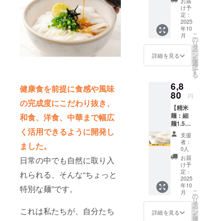
期限：
お届
ト】 玄
米粉麺
製造後6
け予
米焙煎
の更に
定：
か月 ・
麺：細
2025
モチモ
保存方
年10
麺1.5ミ
チ感を
法：直
こ
月
リ14食
強化し
の
射日
リ
セット
た商品
タ
光・高
ー
をお届
です。
ン
温多湿
詳細を見る
を
けしま
お礼の
選
を避け
択
す。 お
メール
す
て冷暗
る
礼の
付きで
所にて
6,8
メール
す。 ※
保存し
健康食を前提に食感や風味
付きで
80
送料込
てくだ
円
す。 ※
の完成度にこだわり抜き、
みのお
さい ・
【精米
送料込
値段で
原材
麺：細
和食、洋食、中華まで幅広
みのお
す。 ・
料：米
麺1.5ミ
値段で
容量：1
（特別
く活用できるように開発し
リ14食
す。 ・
袋あた
栽培
支援
セッ
容量：1
り120g
米、千
者：
ました。
ト】 精
袋あた
・賞味
0人
葉県柏
米麺：
り120g
期限：
産）、
お届
日常の中でも自然に取り入
細麺1.5
・賞味
製造後6
け予
北海道
ミリ14
期限：
定：
か月 ・
れられる、そんな“ちょっと
産 馬鈴
食セッ
2025
製造後6
保存方
薯でん
年10
トをお
特別な麺”です。
か月 ・
法：直
粉
こ
月
届けし
保存方
の
射日
リ
ます。
法：直
タ
光・高
ー
これは私たちが、自分たち
お礼の
射日
ン
温多湿
詳細を見る
を
メール
光・高
選
を避け