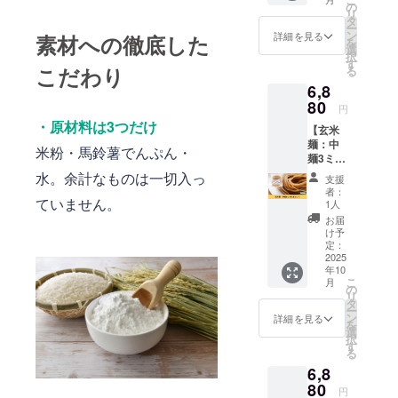
届けし
光・高
の
み換
リ
ます。
温多湿
タ
え）で
ー
お礼の
を避け
ン
はない
詳細を見る
素材への徹底した
を
メール
て冷暗
選
択
付きで
所にて
す
こだわり
る
す。 ※
保存し
6,8
送料込
てくだ
みのお
80
さい ・
円
値段で
原材
・原材料は3つだけ
【玄米
す。 ・
料：米
麺：中
容量：1
（特別
米粉・馬鈴薯でんぷん・
麺3ミリ
袋あた
栽培
14食
り120g
水。余計なものは一切入っ
米、千
支援
セッ
・賞味
葉県柏
者：
ト】 玄
ていません。
期限：
産）、
1人
米麺：
製造後6
北海道
お届
中麺3ミ
か月 ・
産 馬鈴
け予
リ14食
保存方
定：
薯でん
セット
2025
法：直
粉（遺
年10
をお届
射日
伝子組
こ
月
けしま
光・高
の
み換
リ
す。 お
温多湿
タ
え）で
ー
礼の
を避け
ン
はない
詳細を見る
を
メール
て冷暗
選
択
付きで
所にて
す
る
す。 ※
保存し
6,8
送料込
てくだ
みのお
80
さい ・
円