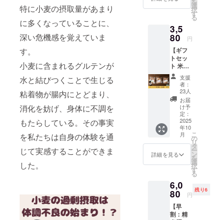
を
けしま
す。 ※
選
特に小麦の摂取量があまり
択
す。 ※
掲載す
す
る
送料込
る内容
に多くなっていることに、
3,5
みのお
は文字
値段で
深い危機感を覚えていま
80
のみと
円
す。 ・
なりま
す。
【ギフ
容量：1
す。 ※
トセッ
袋あた
掲載す
小麦に含まれるグルテンが
ト 米粉
り120g
る大き
麺6食
・賞味
さは購
支援
水と結びつくことで生じる
（玄米
期限：
入者の
者：
麺・つ
製造後6
数によ
23人
粘着物が腸内にとどまり、
ゆ付)】
か月 ・
り変動
お届
ギフト
保存方
消化を妨げ、身体に不調を
しま
け予
セット
法：直
定：
す。 ※
米粉麺6
2025
もたらしている。その事実
射日
掲載期
年10
食（玄
光・高
間は
こ
月
を私たちは自身の体験を通
米麺・
温多湿
の
2025年
リ
つゆ付)
を避け
タ
10月か
じて実感することができま
ー
をお届
て冷暗
ン
ら1年間
詳細を見る
を
けしま
所にて
選
です。
した。
択
す。 ※
保存し
す
る
送料込
てくだ
6,0
みのお
さい ・
残り6
値段で
80
原材
円
す。 ・
料：米
【早
容量：1
（特別
割：精
袋あた
栽培