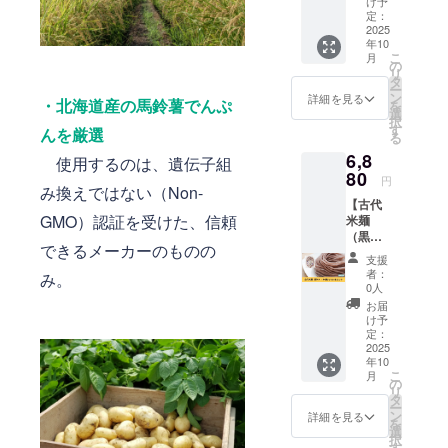
か月 ・
産 馬鈴
け予
代米麺
保存方
定：
薯でん
（赤
2025
法：直
粉
年10
米）：
射日
こ
月
中麺3ミ
光・高
の
リ
リ14食
温多湿
タ
ー
セット
を避け
ン
詳細を見る
・北海道産の馬鈴薯でんぷ
を
をお届
て冷暗
選
択
けしま
所にて
す
んを厳選
る
す。 赤
保存し
6,8
米はポ
てくだ
使用するのは、遺伝子組
リフェ
80
さい ・
円
み換えではない（Non-
ノール
原材
【古代
が入っ
料：米
GMO）認証を受けた、信頼
米麺
た健康
（特別
（黒
志向の
栽培
できるメーカーのものの
米）：
米粉麺
米、千
支援
中麺3ミ
です。
葉県柏
者：
み。
リ14食
通常の
産）、
0人
セッ
米粉麺
北海道
お届
ト】 古
の更に
産 馬鈴
け予
代米麺
モチモ
定：
薯でん
（黒
2025
チ感を
粉
年10
米）：
強化し
こ
月
中麺3ミ
た商品
の
リ
リ14食
です。
タ
ー
セット
お礼の
ン
詳細を見る
を
をお届
メール
選
択
けしま
付きで
す