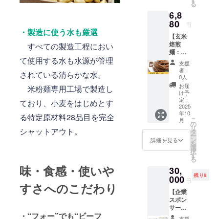
る
す。 黒
す。 ※
6,8
米はポ
送料込
リフェ
80
みのお
円
ノール
値段で
・製造に使う水も厳選
【玄米
が入っ
す。 ・
焙煎
すべての製造工程におい
た健康
容量：1
麺：細
志向の
袋あた
て使用する水も水源が管理
麺1.5ミ
米粉麺
り120g
支援
リ14食
です。
・賞味
者：
されている清らかな水。
セッ
通常の
期限：
0人
ト】 玄
米粉麺
製造後6
お届
米粉麺専用工場で製造し
米焙煎
の更に
か月 ・
け予
麺：細
モチモ
定：
保存方
ており、小麦をはじめとす
麺1.5ミ
2025
チ感を
法：直
年10
リ14食
強化し
る特定原材料28品目を完全
射日
こ
月
セット
た商品
の
光・高
リ
シャットアウト。
をお届
です。
タ
温多湿
ー
けしま
お礼の
ン
を避け
詳細を見る
を
す。 お
メール
選
て冷暗
択
礼の
付きで
す
所にて
る
メール
す。 ※
保存し
味・食感・使いや
30,
付きで
送料込
てくだ
残り8
す。 ※
000
みのお
さい ・
円
すさへのこだわり
送料込
値段で
原材
【企業
みのお
す。 ・
料：米
スポン
値段で
容量：1
（特別
サー】
す。 ・
袋あた
栽培
・“フォー”でも“ビーフ
米粉
容量：1
り120g
米、千
支援