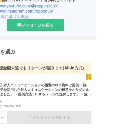
/www.youtube.com/@roppun3939
/www.instagram.com/roppon39/
引法に基づく表記
メッセージを送る
を選ぶ
標金額未達でもリターンが届きます
(All-in方式)
】対人コミュニケーションの極意のPDF資料ご提供 ・詳
理学を活用した対人コミュニケーションの極意をオリジナル
ました。 ・提供方法：PDFをメールで送付します。 ・注意
配布は禁止しております。
人
：2025年08月
このリターンを選択する
る