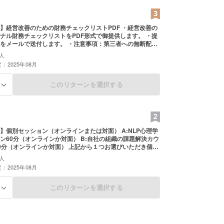
】経営改善のための財務チェックリストPDF ・経営改善の
ナル財務チェックリストをPDF形式で御提供します。 ・提
Fをメールで送付します。 ・注意事項：第三者への無断配布
ります。
人
：2025年08月
このリターンを選択する
る
】個別セッション（オンラインまたは対面） A:NLP心理学
ン60分（オンラインか対面） B:自社の組織の課題解決カウ
0分（オンラインか対面） 上記から１つお選びいただき個別
ご提供します。 ・提供方法：オンライン（ZOOM）または
人
事項：個別セッションとなるため、申込をされた方１名のみ
：2025年08月
ります。 ご希望のセッションAかBを選択してください。
公共の場所で面会します。実施場所はメールにて調整いた
期限：2025年11月30日まで
このリターンを選択する
る