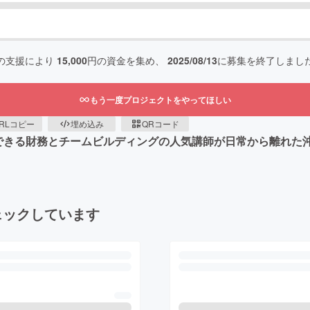
の支援により
15,000
円の資金を集め、
2025/08/13
に募集を終了しまし
もう一度プロジェクトをやってほしい
RLコピー
埋め込み
QRコード
できる財務とチームビルディングの人気講師が日常から離れた
ェックしています