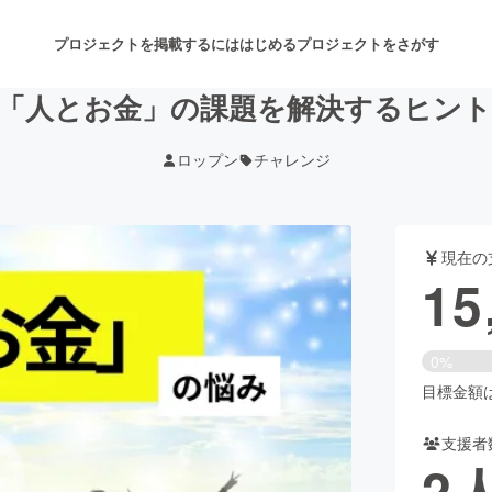
プロジェクトを掲載するには
はじめる
プロジェクトをさがす
で「人とお金」の課題を解決するヒン
ロップン
チャレンジ
注目のリターン
注目の新着プロジェクト
募集終了が近いプロジェクト
も
現在の
音楽
舞台・パフォーマンス
15
ゲーム・サービス開発
フード・飲食店
0%
書籍・雑誌出版
アニメ・漫画
目標金額は3
支援者
チャレンジ
ビューティー・ヘルスケ
2