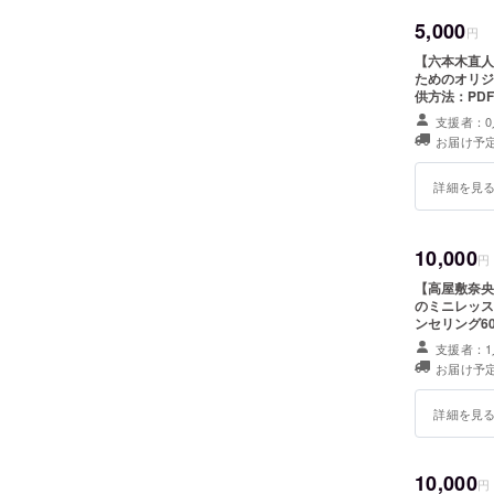
5,000
円
【六本木直人
ためのオリジ
供方法：PD
は禁止してお
支援者：0
お届け予定
詳細を見
10,000
円
【高屋敷奈央
のミニレッス
ンセリング6
セッションを
支援者：1
対面 ・注意
お届け予定
のご利用とな
対面の場合、
します。 有効
詳細を見
10,000
円