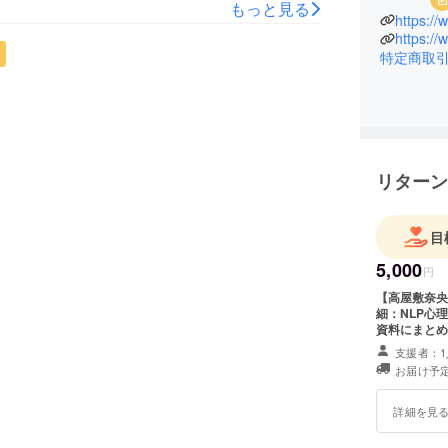
常では30万円以上かかる研修内容をギュ
もっと見る
https:/
消しませんか？
https:/
特定商取
リターン
目
5,000
円
【高屋敷奈央
細：NLP心
資料にまとめ
事項：第三者
支援者：1
お届け予定
詳細を見