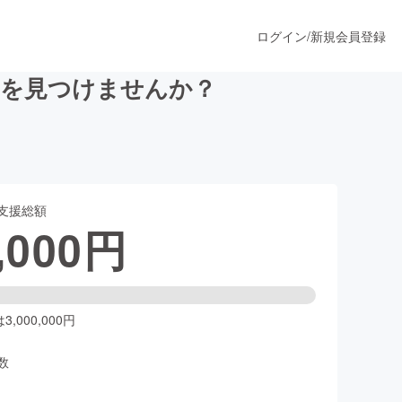
ログイン
/
新規会員登録
トを見つけませんか？
うすぐ公開されます
支援総額
プロダクト
,000
円
ファッション
スポーツ
,000,000円
数
ア
ソーシャルグッド
人