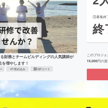
募集終
CAMPFIRE for Social Good
CAMPFIRE Creation
終
CAMPFIREふるさと納税
machi-ya
コミュニティ
このプロジェ
きる財務とチームビルディングの人気講師が
15,000
円の資
社を増やします！
ピー
埋め込み
QRコード