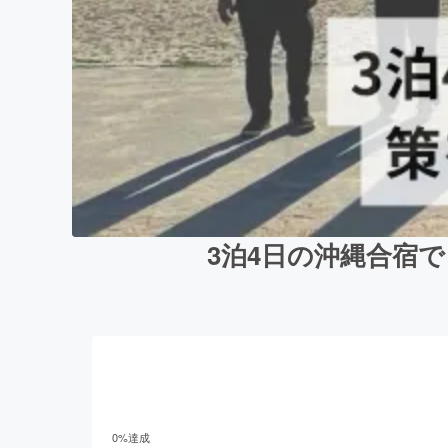
3泊4日の沖縄合宿
0
%達成