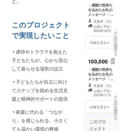
と。
・感謝の気持ち
を込めたお礼の
メッセージ ・事
業進捗状況の報
支援者：0人
このプロジェクト
告（写真や文
お届け予定：
章） ・動画(収録
こ
2026年04月
で実現したいこと
の
時間：5分間程
リ
タ
度 提供方法：
ー
ン
メールに動画の
詳細を見る
を
選
URL等を記載) ※
択
• 虐待やトラウマを抱えた
す
リターンをご希
る
望の方は、必ず
子どもたちが、心から安心
100,000
①お名前 ②返
円
礼品送付先の住
して暮らせる場所の設立
・感謝の気持ち
所 ③メールア
を込めたお礼の
ドレス を備考
メッセージ ・事
欄へ記載をお願
• 子どもたちが自立に向け
業進捗状況の報
いいたします。
支援者：0人
告（写真や文
てステップを踏める生活支
お届け予定：
章） ・動画(収録
こ
2025年11月
の
時間：5分間程
援と精神的サポートの提供
リ
タ
度 提供方法：
ー
ン
メールに動画の
詳細を見る
を
• 家庭に代わる「つなが
選
URL等を記載)
択
す
・【名称:米（静
る
り」を感じられる、小さく
岡産）内容
このプロ
量:500g程度 】
ても温かい環境の整備
ジェクト
保存方:常温保存