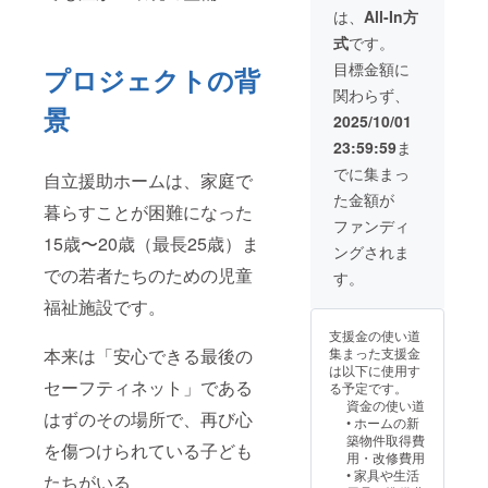
(高温多湿日光は
は、
All-In方
避けて保存くだ
式
です。
さい) 賞味期限:
精米から1ヶ月
目標金額に
プロジェクトの背
(令和7年12月) ※
関わらず、
リターンをご希
景
望の方は、必ず
2025/10/01
①お名前 ②返
23:59:59
ま
礼品送付先の住
所 ③メールア
でに集まっ
自立援助ホームは、家庭で
ドレス を備考
た金額が
欄へ記載をお願
暮らすことが困難になった
いいたします。
ファンディ
15歳〜20歳（最長25歳）ま
ングされま
での若者たちのための児童
す。
福祉施設です。
支援金の使い道
本来は「安心できる最後の
集まった支援金
は以下に使用す
セーフティネット」である
る予定です。
資金の使い道
はずのその場所で、再び心
• ホームの新
築物件取得費
を傷つけられている子ども
用・改修費用
• 家具や生活
たちがいる