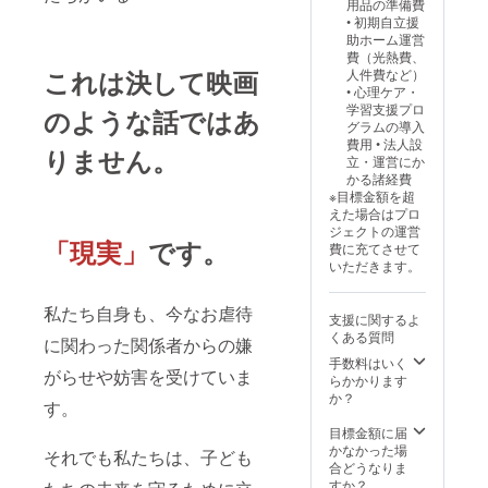
用品の準備費
• 初期自立援
助ホーム運営
費（光熱費、
これは決して映画
人件費など）
• 心理ケア・
学習支援プロ
のような話ではあ
グラムの導入
費用 • 法人設
りません。
立・運営にか
かる諸経費
※目標金額を超
えた場合はプロ
ジェクトの運営
「
現実
」
です。
費に充てさせて
いただきます。
私たち自身も、今なお虐待
支援に関するよ
くある質問
に関わった関係者からの嫌
手数料はいく
がらせや妨害を受けていま
らかかります
か？
す。
目標金額に届
かなかった場
それでも私たちは、子ども
合どうなりま
すか？