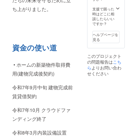
たちの未来を守るために立
ち上がりました。
支援で困った
時はどこに相
談したらいい
ですか？
ヘルプページを
見る
資金の使い道
このプロジェクト
の問題報告は
こち
• ホームの新築物件取得費
ら
よりお問い合わ
用(建物完成後契約)
せください
令和7年9月中旬 建物完成前
賃貸借契約
令和7年10月 クラウドファ
ンディング終了
令和8年3月内装設備設置