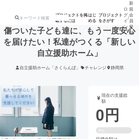
新
ロ
規
グ
会
プロジェクトを掲
はじ
プロジェクト
/
載するには
める
をさがす
イ
員
ン
登
傷ついた子ども達に、もう一度安心
録
を届けたい！私達がつくる「新しい
自立援助ホーム」
人気のプロ
注目のリ
注目の新着プロ
募集終了が近いプ
もうすぐ公開
ジェクト
ターン
ジェクト
ロジェクト
されます
自立援助ホーム「さくらんぼ」
チャレンジ
静岡県
アート・写真
音楽
現在の支援総
テクノロジー・ガジェット
ゲーム・サ
額
0
円
映像・映画
書籍・雑誌
0%
ビジネス・起業
チャレンジ
目標金額は