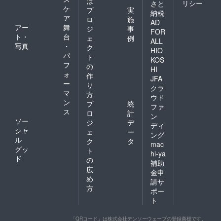
は
リシー
さと
ケ
プ
実
納税
ア
ロ
施
AD
アー
舞
ジ
事
FOR
ト・
台
ェ
例
ALL
写真
・
ク
HIO
パ
ト
KOS
フ
の
HI
ォ
作
JFA
ー
り
クラ
マ
方
ウド
ン
プ
統
ファ
ス
ロ
計
ン
ソー
ジ
デ
ディ
シャ
ェ
ー
ング
ル
ク
タ
mac
グッ
ト
hi-ya
ド
の
補助
広
金申
め
請サ
方
ポー
ト
「QRコード」は株式会社デンソーウェーブの登録商標です。