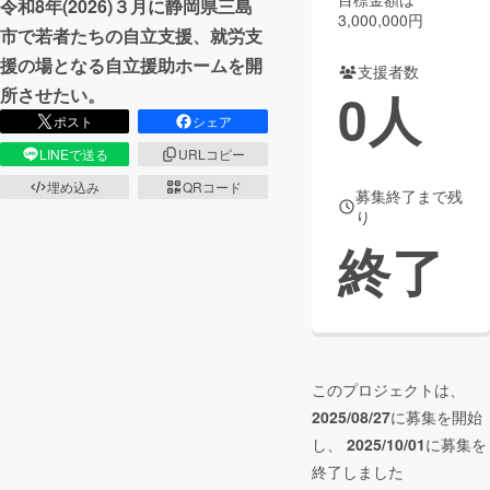
令和8年(2026)３月に静岡県三島
3,000,000円
市で若者たちの自立支援、就労支
まちづくり・地域活性化
援の場となる自立援助ホームを開
支援者数
0
人
所させたい。
CAMPFIRE for Social Good
CAMPFIRE Creation
ポスト
シェア
CAMPFIREふるさと納税
machi-ya
コミュニティ
LINEで送る
URLコピー
埋め込み
QRコード
募集終了まで残
り
終了
このプロジェクトは、
2025/08/27
に募集を開始
し、
2025/10/01
に募集を
終了しました