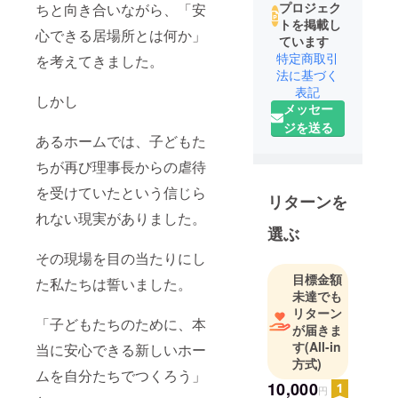
プロジェク
ちと向き合いながら、「安
トを掲載し
心できる居場所とは何か」
ています
特定商取引
を考えてきました。
法に基づく
表記
しかし
メッセー
ジを送る
あるホームでは、子どもた
ちが再び理事長からの虐待
を受けていたという信じら
リターンを
れない現実がありました。
選ぶ
その現場を目の当たりにし
目標金額
た私たちは誓いました。
未達でも
リターン
「子どもたちのために、本
が届きま
す
(All-in
当に安心できる新しいホー
方式)
ムを自分たちでつくろう」
10,000
円