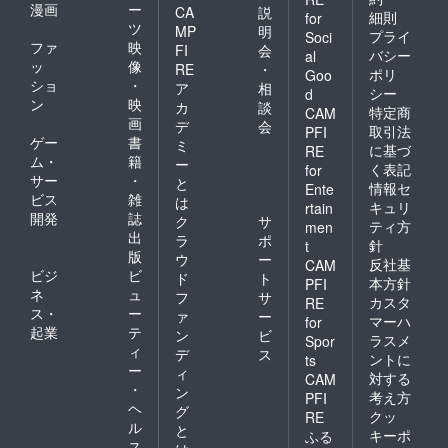
漫画
ー
CA
説
細則
for
ツ
MP
明
プライ
Soci
ファ
映
FI
会
バシー
al
ッ
像
RE
・
ポリ
Goo
ショ
・
ア
相
シー
d
ン
映
カ
談
特定商
CAM
画
デ
会
取引法
PFI
ゲー
書
ミ
に基づ
RE
ム・
籍
ー
く表記
for
サー
・
と
情報セ
Ente
ビス
雑
は
キュリ
rtain
開発
誌
ク
サ
ティ方
men
出
ラ
ポ
針
t
版
ウ
ー
反社基
CAM
ビジ
ビ
ド
ト
本方針
PFI
ネ
ュ
フ
サ
カスタ
RE
ス・
ー
ァ
ー
マーハ
for
起業
テ
ン
ビ
ラスメ
Spor
ィ
デ
ス
ントに
ts
ー
ィ
対する
CAM
・
ン
考え方
PFI
ヘ
グ
クッ
RE
ル
と
キーポ
ふる
ス