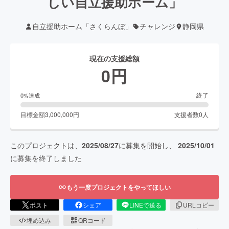
しい自立援助ホーム」
自立援助ホーム「さくらんぼ」
チャレンジ
静岡県
現在の支援総額
0
円
終了
0
%達成
目標金額
3,000,000
円
支援者数
0
人
このプロジェクトは、
2025/08/27
に募集を開始し、
2025/10/01
に募集を終了しました
もう一度プロジェクトをやってほしい
ポスト
シェア
LINEで送る
URLコピー
埋め込み
QRコード