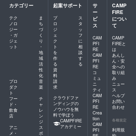
カテゴリー
起案サポート
サ
CAMP
ー
FIRE
テク
ま
プ
ス
ビ
につい
ノロ
ち
ロ
タ
ス
て
ジー
づ
ジ
ッ
・ガ
く
ェ
フ
CAM
CAMP
ジェ
り
ク
に
PFI
FIREと
ット
・
ト
相
RE
は
地
を
談
CAM
あんし
域
作
す
PFI
ん・安
活
る
る
RE
全への
性
資
コ
取り組
化
料
ミュ
み
プロ
音
請
ニ
ニュー
ダク
楽
求
ティ
ス
ト
CAM
ヘルプ
クラウドファ
フー
チ
PFI
お問い
ンディングの
ド・
ャ
RE
合わせ
ノウハウを無
飲食
レ
Crea
料で学ぼう
店
ン
tion
各種規定
CAMPFIRE
ジ
CAM
アカデミー
アニ
ス
利用規
PFI
メ・
ポ
約
RE