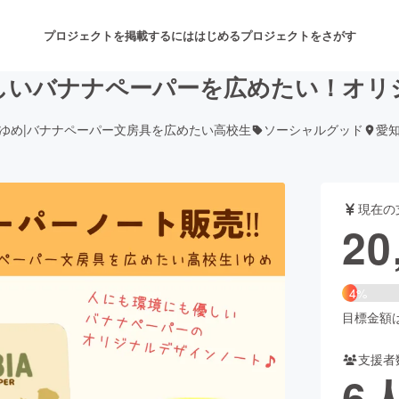
プロジェクトを掲載するには
はじめる
プロジェクトをさがす
しいバナナペーパーを広めたい！オリ
ゆめ|バナナペーパー文房具を広めたい高校生
ソーシャルグッド
愛
注目のリターン
注目の新着プロジェクト
募集終了が近いプロジェクト
も
現在の
音楽
舞台・パフォーマンス
20
ゲーム・サービス開発
フード・飲食店
4%
書籍・雑誌出版
アニメ・漫画
目標金額は5
支援者
チャレンジ
ビューティー・ヘルスケ
6