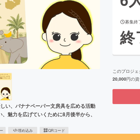
募集終
CAMPFIRE for Social Good
CAMPFIRE Creation
終
CAMPFIREふるさと納税
machi-ya
コミュニティ
このプロジェ
20,000
円の資
優しい、バナナペーパー文房具を広める活動
い、魅力を広げていくために8月後半から、
ピー
埋め込み
QRコード