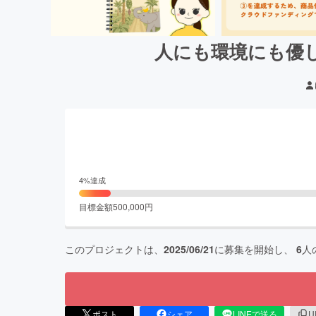
人にも環境にも優
4
%達成
目標金額
500,000
円
このプロジェクトは、
2025/06/21
に募集を開始し、
6
人
ポスト
シェア
LINEで送る
U