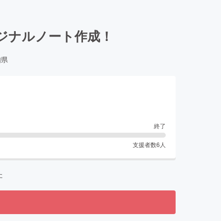
ジナルノート作成！
知県
終了
支援者数
6
人
た