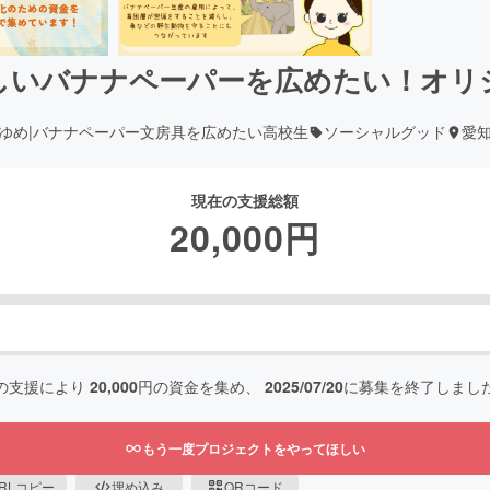
しいバナナペーパーを広めたい！オリ
ゆめ|バナナペーパー文房具を広めたい高校生
ソーシャルグッド
愛
現在の支援総額
20,000
円
の支援により
20,000
円の資金を集め、
2025/07/20
に募集を終了しまし
もう一度プロジェクトをやってほしい
RLコピー
埋め込み
QRコード