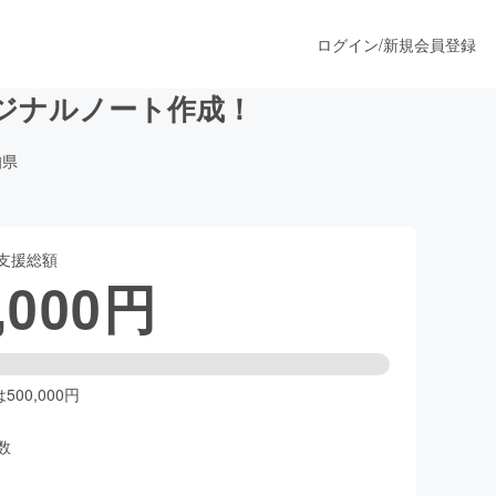
ログイン
/
新規会員登録
ジナルノート作成！
知県
うすぐ公開されます
支援総額
プロダクト
,000
円
ファッション
スポーツ
00,000円
数
ア
ソーシャルグッド
人