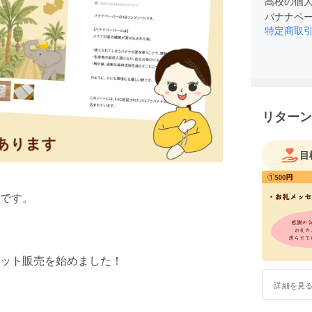
高校の個
バナナペ
特定商取
リターン
目
です。
ット販売を始めました！
詳細を見